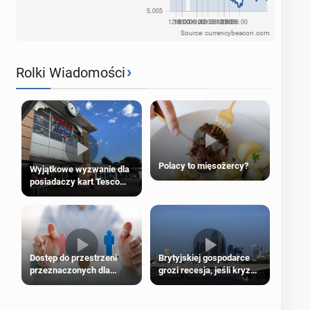
Source: currencybeacon.com
›
Rolki Wiadomości
Polacy to mięsożercy?
Wyjątkowe wyzwanie dla
posiadaczy kart Tesco
Clubcard!
Dostęp do przestrzeni
Brytyjskiej gospodarce
przeznaczonych dla
grozi recesja, jeśli kryzys
jednej płci ma opierać się
na Bliskim Wschodzie się
wyłącznie na płci
przedłuży
biologicznej