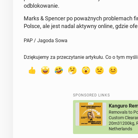
odblokowanie.
Marks & Spencer po poważnych prob­lemach fi
Polsce, ale jest nadal aktywny online, gdzie oferuj
PAP / Jagoda Sowa
Dziękujemy za przeczytanie artykułu. Co o tym myśl
SPONSORED LINKS
Kanguro Remo
Removals to Po
Custom Clearan
20m31200kg, R
Netherlands