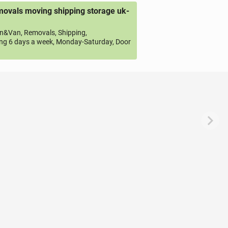
ovals moving shipping storage uk-
&Van, Removals, Shipping,
ng 6 days a week, Monday-Saturday, Door