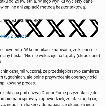
taku od 25 kwiet­nia. W jego wyniku wyciekły dane
w online ani za­płacić metodą bezkon­tak­tową.
ly and cost £300m - BBC
)
May 21, 2025
in­cy­den­tu. W ko­mu­nika­cie napisano, że klienci nie
any hasła. "Nic nie wskazu­je na to, aby (skradzione)
a.
chin oz­na­jmił wczoraj, że przed­siębiorstwo za­mierza
 ty­god­ni­ach, ale pełne przy­wróce­nie op­er­a­cyjnoś­ci
m­p­likowany proces.
 dzi­ała­ją­ca pod nazwą Drag­on­Force przyz­nała się do
om­nie­mani sprawcy za­powiedzieli, że ataki będą się
y­cznego firm hakerzy do­ma­ga­ją się okupu za jego