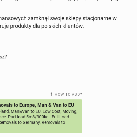
­nan­sowych zamknął swoje sklepy stacjonarne w
e pro­duk­ty dla pol­s­kich klien­tów.
isz?
HOW TO ADD?
vals to Europe, Man & Van to EU
land, Man&Van to EU, Low Cost, Moving,
ce. Part load 5m3/300kg - Full Load
emovals to Germany, Removals to