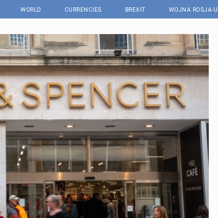
WORLD
CURRENCIES
BREXIT
WOJNA ROSJA-U