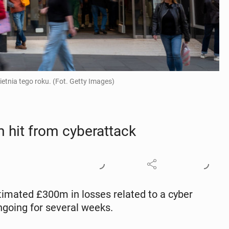
ietnia tego roku. (Fot. Getty Images)
it from cy­ber­at­tack
­ti­mat­ed £300m in losses related to a cyber
going for several weeks.