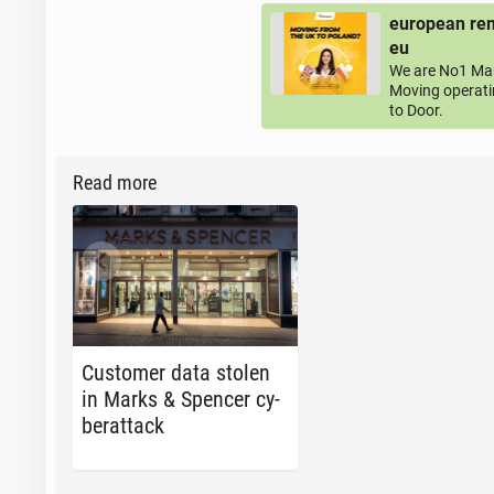
european rem
eu
We are No1 Man
Moving operati
to Door.
Read more
Cus­tomer data stolen
in Marks & Spencer cy­
ber­at­tack