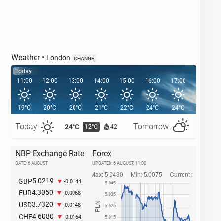
Weather
•
London
CHANGE
Today
11:00
12:00
13:00
14:00
15:00
16:00
17:00
18:00
19°C
20°C
20°C
21°C
22°C
24°C
24°C
24°C
Today
Tomorrow
24°C
27°C
12°C
1
42
NBP Exchange Rate
Forex
DATE: 6 AUGUST
UPDATED:
6 AUGUST, 11:00
5.0219
GBP
-0.0144
4.3050
EUR
-0.0068
3.7320
USD
-0.0148
4.6080
CHF
-0.0164