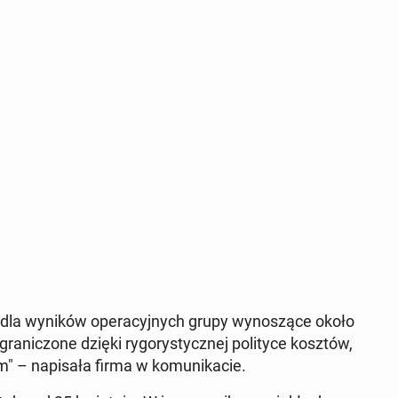
ki dla wyników op­er­a­cyjnych grupy wynoszące około
nic­zone dzięki ry­go­rysty­cznej poli­tyce kosztów,
" – napisała firma w ko­mu­nika­cie.