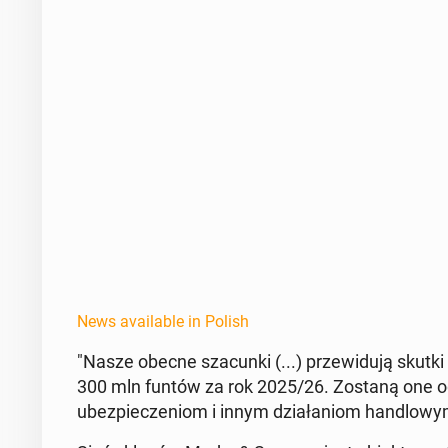
News available in Polish
"Nasze obecne sza­cun­ki (...) przewidu­ją skut
300 mln funtów za rok 2025/26. Zostaną one ogra
ubez­pieczeniom i innym dzi­ałan­iom hand­lowym