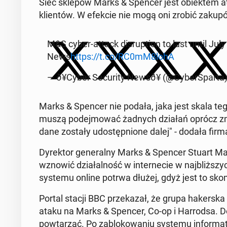
Sieć sklepów Marks & Spencer jest obiek­tem a
klien­tów. W efekcie nie mogą oni zrobić zakupó
M&S cyber-attack dis­rup­tion to last until Ju
News
https://t.co/RC0mM8lohA
— ð¥­Cy­ber Se­cu­ri­ty Newsð¥ (@Cy­berSpar­ta
Marks & Spencer nie podała, jaka jest skala tego 
muszą pode­j­mować żadnych działań oprócz zmi
dane zostały udostęp­nione dalej" - dodała firm
Dyrek­tor gen­er­al­ny Marks & Spencer Stuart Ma
wznowić dzi­ałal­ność w in­ternecie w na­jbliższych
systemu online potrwa dłużej, gdyż jest to sko
Portal stacji BBC przekazał, że grupa hak­er­s­ka
ataku na Marks & Spencer, Co-op i Har­rod­sa. D
pow­tarzać. Po zablokowa­niu systemu in­for­mat