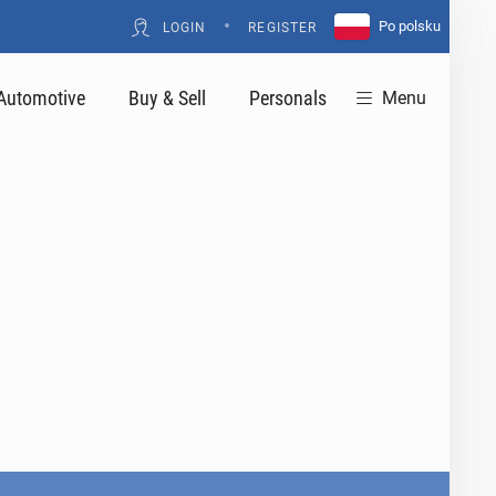
•
Po polsku
LOGIN
REGISTER
Automotive
Buy & Sell
Personals
Menu