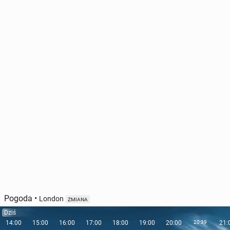
Pogoda
•
London
ZMIANA
Dziś
14:00
15:00
16:00
17:00
18:00
19:00
20:00
20:39
21: