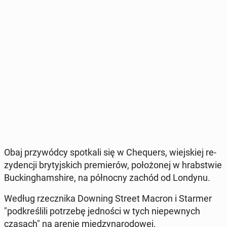
Obaj przy­wód­cy spo­tka­li się w Che­qu­ers, wiej­skiej re­
zy­den­cji bry­tyj­skich pre­mie­rów, po­ło­żo­nej w hrab­stwie
Buc­kin­gham­shi­re, na pół­noc­ny zachód od Londynu.
Według rzecz­ni­ka Downing Street Macron i Starmer
"pod­kre­śli­li po­trze­bę jed­no­ści w tych nie­pew­nych
czasach" na arenie mię­dzy­na­ro­do­wej.