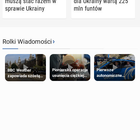
muszą stać razem w
dla Ukrainy wartą 225
sprawie Ukrainy
mln funtów
›
Rolki Wiadomości
Pierwsze
Pionierska operacja
BBC Weather
autonomiczne
usunięcia ciężkiej
zapowiada szóstą
Ubery pojawią się
wady wrodzonej
falę upałów w
w Londynie jeszcze
płodu w łonie matki
Londynie
tego lata