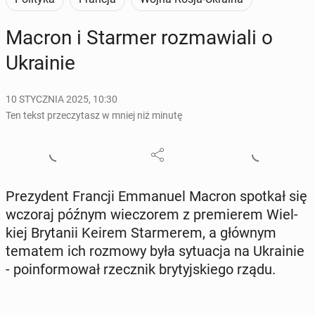
Macron i Starmer roz­ma­wia­li o
Ukra­inie
10 STYCZNIA 2025, 10:30
Ten tekst przeczytasz w mniej niż minutę
Pre­zy­dent Francji Em­ma­nu­el Macron spotkał się
wczoraj późnym wie­czo­rem z pre­mie­rem Wiel­
kiej Bry­ta­nii Keirem Star­me­rem, a głównym
tematem ich rozmowy była sy­tu­acja na Ukra­inie
- po­in­for­mo­wał rzecz­nik bry­tyj­skie­go rządu.