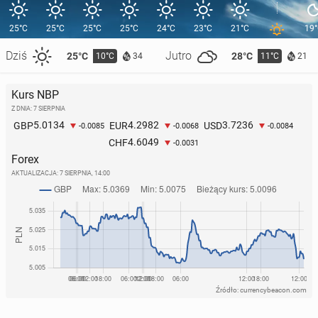
25°C
25°C
25°C
25°C
24°C
23°C
21°C
19
Dziś
Jutro
25°C
28°C
10°C
11°C
34
21
Kurs NBP
Z DNIA: 7 SIERPNIA
5.0134
4.2982
3.7236
GBP
EUR
USD
-0.0085
-0.0068
-0.0084
4.6049
CHF
-0.0031
Forex
AKTUALIZACJA:
7 SIERPNIA, 14:00
Źródło: currencybeacon.com