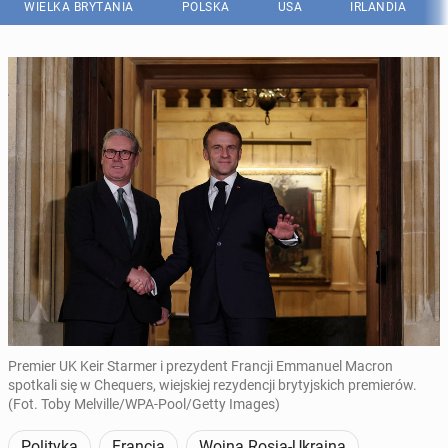
WIELKA BRYTANIA
POLSKA
USA
IRLANDIA
Premier UK Keir Starmer i prezydent Francji Emmanuel Macron
spotkali się w Chequers, wiejskiej rezydencji brytyjskich premierów.
(Fot. Toby Melville/WPA-Pool/Getty Images)
Polityka
Francja
Wojna Rosja-Ukraina