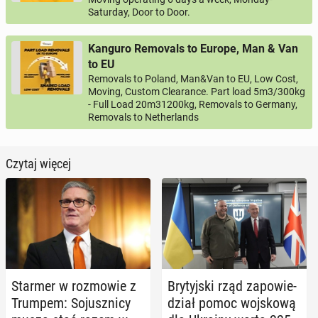
Saturday, Door to Door.
Kanguro Removals to Europe, Man & Van
to EU
Removals to Poland, Man&Van to EU, Low Cost,
Moving, Custom Clearance. Part load 5m3/300kg
- Full Load 20m31200kg, Removals to Germany,
Removals to Netherlands
Czytaj więcej
Starmer w roz­mo­wie z
Bry­tyj­ski rząd za­po­wie­
Trumpem: So­jusz­ni­cy
dział pomoc woj­sko­wą