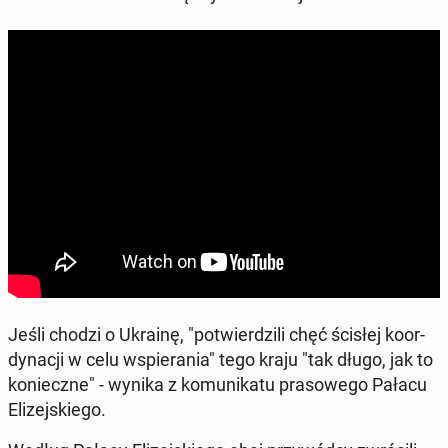
Jeśli chodzi o Ukrainę, "po­twier­dzi­li chęć ścisłej ko­or­
dy­na­cji w celu wspie­ra­nia" tego kraju "tak długo, jak to
ko­niecz­ne" - wynika z ko­mu­ni­ka­tu pra­so­we­go Pałacu
Eli­zej­skie­go.