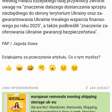
Według Pałacu Eli­zej­skie­go obaj przy­wód­cy zwró­ci­li
uwagę na "zna­cze­nie dal­sze­go do­star­cza­nia sprzętu
nie­zbęd­ne­go do obrony te­ry­to­rium Ukrainy oraz za­
gwa­ran­to­wa­nia Ukra­inie trwa­łe­go wspar­cia fi­nan­so­
we­go po roku 2025", a także pod­kre­śli­li "zna­cze­nie za­
ofe­ro­wa­nia Ukra­inie gwa­ran­cji bez­pie­czeń­stwa".
PAP / Jagoda Sowa
Dziękujemy za przeczytanie artykułu. Co o tym myślisz?
LINKI SPONSOROWANE
JAK DODAĆ?
european removals moving shipping
storage uk-eu
We are No1 Man&Van, Removals, Shipping,
Moving operating 6 days a week, Monday-