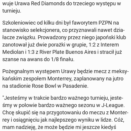
wu­je Urawa Red Dia­monds do trze­cie­go występu w
tur­nie­ju.
Szko­le­nio­wiec od kilku dni był fa­wo­ry­tem PZPN na
sta­no­wi­sko se­lek­cjo­ne­ra, co przy­zna­wa­li nawet dzia­
ła­cze związku. Pro­wa­dzo­ny przez niego ja­poń­ski klub
za­no­to­wał już dwie porażki w grupie, 1:2 z Interem
Me­dio­lan i 1:3 z River Plate Buenos Aires i stracił już
szanse na awans do 1/8 finału.
Po­że­gnal­nym wy­stę­pem Urawy będzie mecz z mek­sy­
kań­skim ze­spo­łem Mon­ter­rey, za­pla­no­wa­ny na jutro
na sta­dio­nie Rose Bowl w Pa­sa­de­nie.
"Je­ste­śmy w trakcie bardzo ważnego tur­nie­ju, je­ste­
śmy w połowie bardzo ważnego sezonu w J-League.
Chcę skupić się na przy­go­to­wa­niu do meczu z Mon­ter­
rey i osią­gnię­ciu jak naj­lep­sze­go wyniku w lidze. Cóż,
mam na­dzie­ję, że może będzie mi jeszcze kiedyś