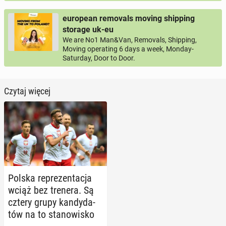
european removals moving shipping
storage uk-eu
We are No1 Man&Van, Removals, Shipping,
Moving operating 6 days a week, Monday-
Saturday, Door to Door.
Czytaj więcej
Polska re­pre­zen­ta­cja
wciąż bez trenera. Są
cztery grupy kan­dy­da­
tów na to sta­no­wi­sko