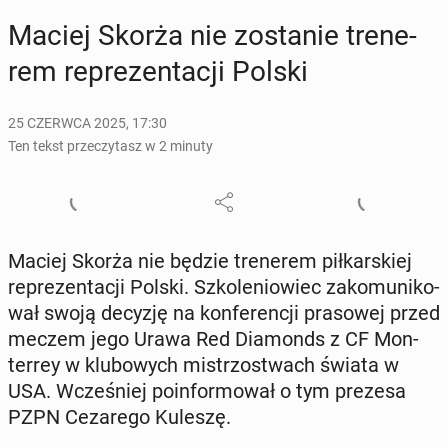
Maciej Skorża nie zo­sta­nie tre­ne­
rem re­pre­zen­ta­cji Polski
25 CZERWCA 2025, 17:30
Ten tekst przeczytasz w 2 minuty
Maciej Skorża nie będzie tre­ne­rem pił­kar­skiej
re­pre­zen­ta­cji Polski. Szko­le­nio­wiec za­ko­mu­ni­ko­
wał swoją decyzję na kon­fe­ren­cji pra­so­wej przed
meczem jego Urawa Red Dia­monds z CF Mon­
ter­rey w klu­bo­wych mi­strzo­stwach świata w
USA. Wcze­śniej po­in­for­mo­wał o tym prezesa
PZPN Ce­za­re­go Kuleszę.