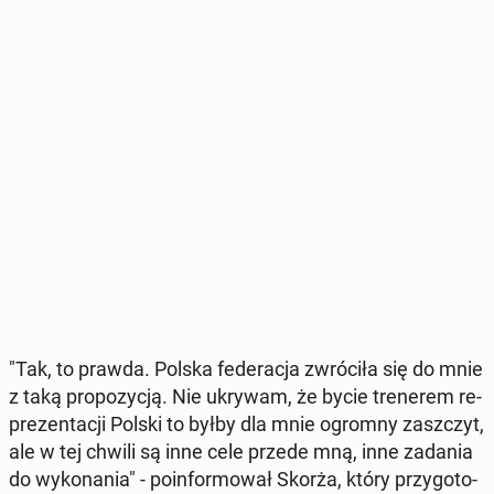
"Tak, to prawda. Polska fe­de­ra­cja zwró­ci­ła się do mnie
z taką pro­po­zy­cją. Nie ukrywam, że bycie tre­ne­rem re­
pre­zen­ta­cji Polski to byłby dla mnie ogromny za­szczyt,
ale w tej chwili są inne cele przede mną, inne zadania
do wy­ko­na­nia" - po­in­for­mo­wał Skorża, który przy­go­to­