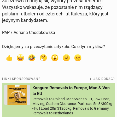
30 czerwca odbędą się wybory prezesa fe­de­ra­cji.
Wszyst­ko wska­zu­je, że po­zo­sta­nie nim rzą­dzą­cy
polskim fut­bo­lem od czte­rech lat Kulesza, który jest
jedynym kan­dy­da­tem.
PAP / Adriana Chodakowska
Dziękujemy za przeczytanie artykułu. Co o tym myślisz?
LINKI SPONSOROWANE
JAK DODAĆ?
Kanguro Removals to Europe, Man & Van
to EU
Removals to Poland, Man&Van to EU, Low Cost,
Moving, Custom Clearance. Part load 5m3/300kg
- Full Load 20m31200kg, Removals to Germany,
Removals to Netherlands