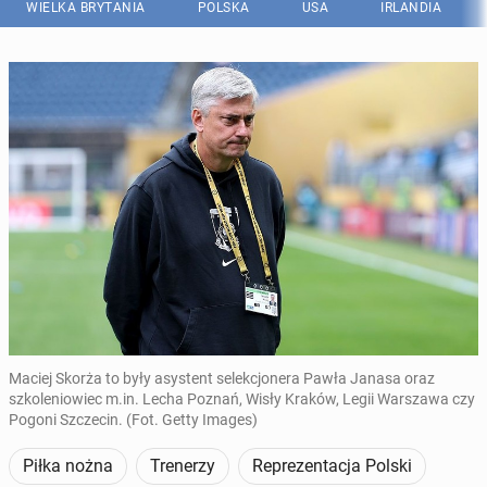
WIELKA BRYTANIA
POLSKA
USA
IRLANDIA
Maciej Skorża to były asystent selekcjonera Pawła Janasa oraz
szkoleniowiec m.in. Lecha Poznań, Wisły Kraków, Legii Warszawa czy
Pogoni Szczecin. (Fot. Getty Images)
Piłka nożna
Trenerzy
Reprezentacja Polski