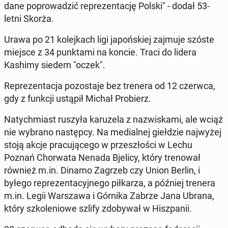
dane po­pro­wa­dzić re­pre­zen­ta­cję Polski" - dodał 53-
letni Skorża.
Urawa po 21 ko­lej­kach ligi ja­poń­skiej zajmuje szóste
miejsce z 34 punk­ta­mi na koncie. Traci do lidera
Kashimy siedem "oczek".
Re­pre­zen­ta­cja po­zo­sta­je bez trenera od 12 czerwca,
gdy z funkcji ustąpił Michał Pro­bierz.
Na­tych­miast ruszyła ka­ru­ze­la z na­zwi­ska­mi, ale wciąż
nie wybrano na­stęp­cy. Na me­dial­nej gieł­dzie naj­wy­żej
stoją akcje pra­cu­ją­ce­go w prze­szło­ści w Lechu
Poznań Chor­wa­ta Nenada Bjelicy, który tre­no­wał
również m.in. Dinamo Zagrzeb czy Union Berlin, i
byłego re­pre­zen­ta­cyj­ne­go pił­ka­rza, a później trenera
m.in. Legii War­sza­wa i Górnika Zabrze Jana Ubrana,
który szko­le­nio­we szlify zdo­by­wał w Hisz­pa­nii.