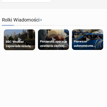
›
Rolki Wiadomości
Pierwsze
Pionierska operacja
BBC Weather
autonomiczne
usunięcia ciężkiej
zapowiada szóstą
Ubery pojawią się
wady wrodzonej
falę upałów w
w Londynie jeszcze
płodu w łonie matki
Londynie
tego lata