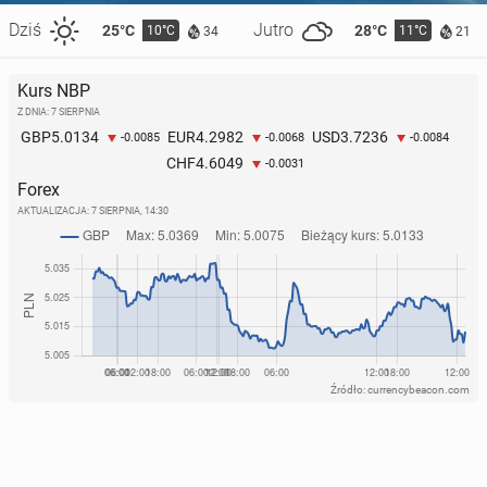
Dziś
Jutro
25°C
28°C
10°C
11°C
34
21
Kurs NBP
Z DNIA: 7 SIERPNIA
5.0134
4.2982
3.7236
GBP
EUR
USD
-0.0085
-0.0068
-0.0084
4.6049
CHF
-0.0031
Forex
AKTUALIZACJA:
7 SIERPNIA, 14:30
Źródło: currencybeacon.com