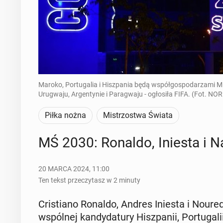
Maroko, Portugalia i Hiszpania będą współgospodarzami Mi
Urugwaju, Argentynie i Paragwaju - ogłosiła FIFA. (Fot. 
Piłka nożna
Mistrzostwa Świata
MŚ 2030: Ronaldo, Iniesta i Nay
20 MARCA 2024, 11:00
Ten tekst przeczytasz w 2 minuty
Cri­stia­no Ronaldo, Andres Iniesta i No­ure­
wspól­nej kan­dy­da­tu­ry Hisz­pa­nii, Por­tu­ga­l