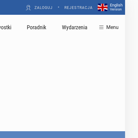
English
•
ZALOGUJ
REJESTRACJA
Version
ostki
Poradnik
Wydarzenia
Menu