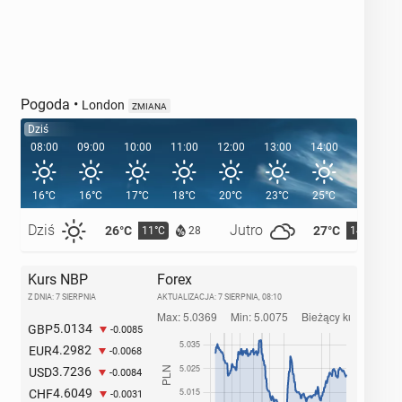
Pogoda
•
London
ZMIANA
Dziś
08:00
09:00
10:00
11:00
12:00
13:00
14:00
15:00
16°C
16°C
17°C
18°C
20°C
23°C
25°C
26°C
Dziś
Jutro
26°C
27°C
11°C
14°C
28
Kurs NBP
Forex
Z DNIA: 7 SIERPNIA
AKTUALIZACJA:
7 SIERPNIA, 08:10
5.0134
GBP
-0.0085
4.2982
EUR
-0.0068
3.7236
USD
-0.0084
4.6049
CHF
-0.0031