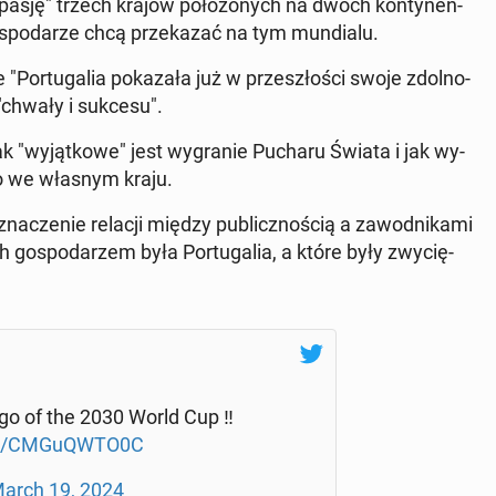
pasję" trzech krajów po­ło­żo­nych na dwóch kon­ty­nen­
o­spo­da­rze chcą prze­ka­zać na tym mun­dia­lu.
Por­tu­ga­lia po­ka­za­ła już w prze­szło­ści swoje zdol­no­
m "chwały i sukcesu".
k "wy­jąt­ko­we" jest wy­gra­nie Pucharu Świata i jak wy­
go we własnym kraju.
zna­cze­nie relacji między pu­blicz­no­ścią a za­wod­ni­ka­mi
 go­spo­da­rzem była Por­tu­ga­lia, a które były zwy­cię­
ogo of the 2030 World Cup ‼️
om/CMGu­QW­TO0C
arch 19, 2024