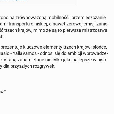
­żo­no na zrów­no­wa­żo­ną mo­bil­ność i prze­miesz­cza­nie
a­mi trans­por­tu o niskiej, a nawet zerowej emisji za­nie­
ość trzech krajów, mimo że są to pierw­sze mi­strzo­stwa
ch.
­pre­zen­tu­je klu­czo­we ele­men­ty trzech krajów: słońce,
sło - Yal­la­Va­mos - odnosi się do ambicji wpro­wa­dze­
re zostaną za­pa­mię­ta­ne nie tylko jako naj­lep­sze w hi­sto­
dy dla przy­szłych roz­gry­wek.
isz?