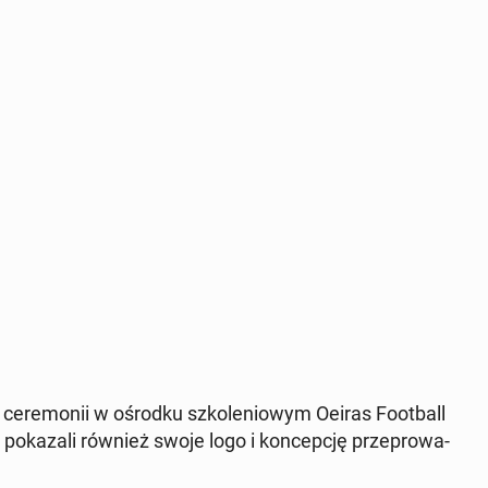
 ce­re­mo­nii w ośrodku szko­le­nio­wym Oeiras Fo­ot­ball
 po­ka­za­li również swoje logo i kon­cep­cję prze­pro­wa­