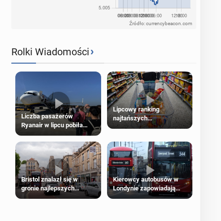
Źródło: currencybeacon.com
›
Rolki Wiadomości
Lipcowy ranking
Liczba pasażerów
najtańszych
Ryanair w lipcu pobiła
supermarketów
rekord
Bristol znalazł się w
Kierowcy autobusów w
gronie najlepszych
Londynie zapowiadają
kierunków podróży na
strajki
świecie