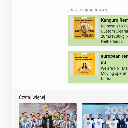
LINKI SPONSOROWANE
Kanguro Remo
Removals to Po
Custom Clearan
20m31200kg, R
Netherlands
european rem
eu
We are No1 Man
Moving operati
to Door.
Czytaj więcej