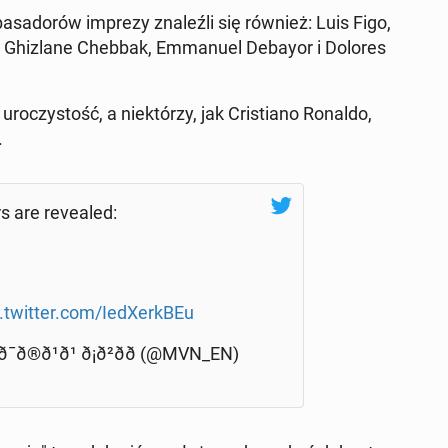
­sa­do­rów imprezy zna­leź­li się również: Luis Figo,
Ghi­zla­ne Chebbak, Em­ma­nu­el Debayor i Dolores
­czy­stość, a nie­któ­rzy, jak Cri­stia­no Ronaldo,
.
 are re­ve­aled:
.twitter.com/Ie­dXerk­BEu
¼ðð¯ð®ð¹ð¹ ð¡ð²ðð (@MVN_EN)