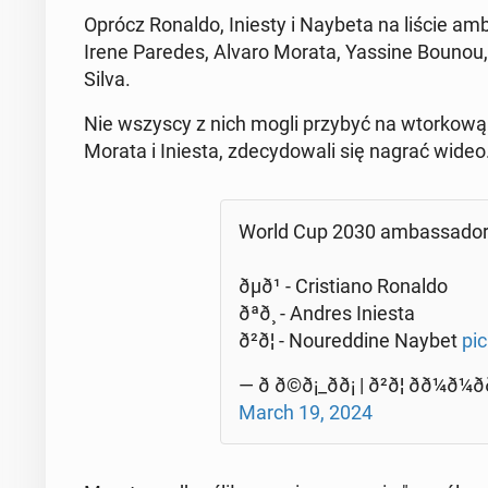
Oprócz Ronaldo, Iniesty i Naybeta na liście am­ba
Irene Paredes, Alvaro Morata, Yassine Bounou, 
Silva.
Nie wszyscy z nich mogli przybyć na wtor­ko­wą uro
Morata i Iniesta, zde­cy­do­wa­li się nagrać wideo
World Cup 2030 am­bas­sa­dors
ðµð¹ - Cri­stia­no Ronaldo
ðªð¸ - Andres Iniesta
ð²ð¦ - No­ured­di­ne Naybet
pic
— ð ð©ð¡_ðð¡ | ð²ð¦ ðð¼ð
March 19, 2024