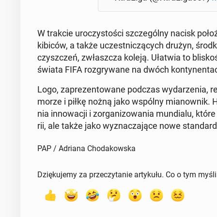
W trakcie uro­czy­sto­ści szcze­gól­ny nacisk po­ło
kibiców, a także uczest­ni­czą­cych drużyn, środ­k
czysz­czeń, zwłasz­cza koleją. Ułatwia to bli­sk
świata FIFA roz­gry­wa­ne na dwóch kon­ty­nen­ta
Logo, za­pre­zen­to­wa­ne podczas wy­da­rze­nia, re
morze i piłkę nożną jako wspólny mia­now­nik. Ha
nia in­no­wa­cji i zor­ga­ni­zo­wa­nia mun­dia­lu, któ
rii, ale także jako wy­zna­cza­ją­ce nowe stan­dar­
PAP / Adriana Chodakowska
Dziękujemy za przeczytanie artykułu. Co o tym myśl