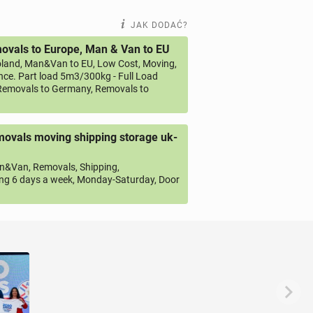
JAK DODAĆ?
vals to Europe, Man & Van to EU
land, Man&Van to EU, Low Cost, Moving,
ce. Part load 5m3/300kg - Full Load
emovals to Germany, Removals to
ovals moving shipping storage uk-
&Van, Removals, Shipping,
ng 6 days a week, Monday-Saturday, Door