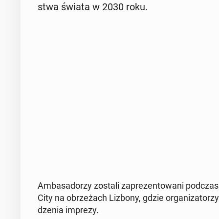
stwa świata w 2030 roku.
Am­ba­sa­do­rzy zostali za­pre­zen­to­wa­ni podczas
City na obrze­żach Lizbony, gdzie or­ga­ni­za­to­rzy
dze­nia imprezy.