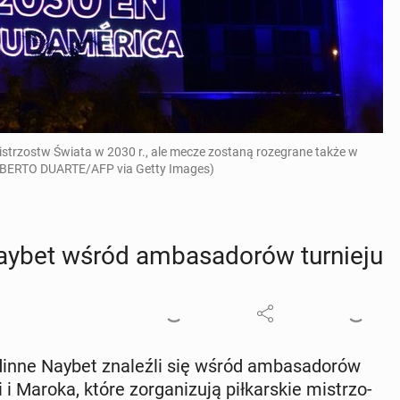
strzostw Świata w 2030 r., ale mecze zostaną rozegrane także w
NORBERTO DUARTE/AFP via Getty Images)
bet wśród am­ba­sa­do­rów tur­nie­ju
din­ne Naybet zna­leź­li się wśród am­ba­sa­do­rów
ii i Maroka, które zor­ga­ni­zu­ją pił­kar­skie mi­strzo­