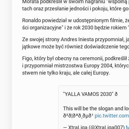
Morata pod­kre­ślił w swoim na­gra­niu "wspólną 
tach oraz prze­sła­nie jed­no­ści i pokoju, które g
Ronaldo po­wie­dział w udo­stęp­nio­nym filmie, że "
ści or­ga­ni­za­cyj­ne" i że rok 2030 będzie rokie
Ze swojej strony Andres Iniesta przy­po­mniał, ja
jąt­ko­we może być również do­świad­cze­nie te
Figo, który był obecny na ce­re­mo­nii, pod­kre­ślił 
i przy­po­mniał mi­strzo­stwa Europy 2004, których
stwem nie tylko kraju, ale całej Europy.
"YALLA VAMOS 2030" ð
This will be the slogan and l
ð²ð¦ðªð¸ðµð¹
pic.twitter.c
— Xtra­Li­ga (@Xtra­Li­ga007)
M