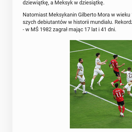
dzie­wiąt­kę, a Meksyk w dzie­siąt­kę.
Na­to­miast Mek­sy­ka­nin Gil­ber­to Mora w wieku 1
szych de­biu­tan­tów w hi­sto­rii mun­dia­lu. Re­kor­dz
- w MŚ 1982 zagrał mając 17 lat i 41 dni.