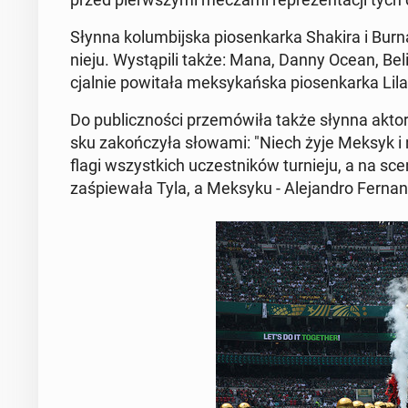
Słynna ko­lum­bij­ska pio­sen­kar­ka Shakira i Burna 
nie­ju. Wy­stą­pi­li także: Mana, Danny Ocean, Be
cjal­nie po­wi­ta­ła mek­sy­kań­ska pio­sen­kar­ka L
Do pu­blicz­no­ści prze­mó­wi­ła także słynna akt
sku za­koń­czy­ła słowami: "Niech żyje Meksyk i n
flagi wszyst­kich uczest­ni­ków tur­nie­ju, a na sc
za­śpie­wa­ła Tyla, a Meksyku - Ale­jan­dro Fer­nan