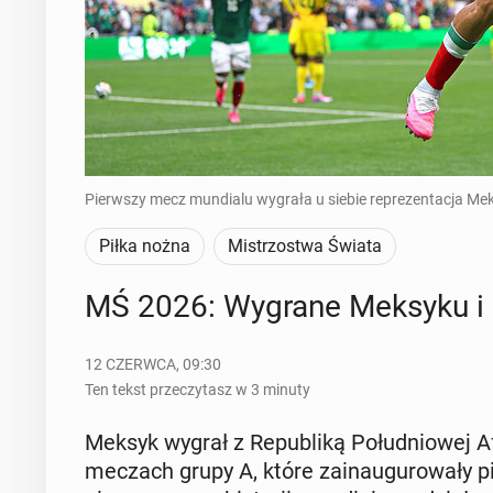
Pierwszy mecz mundialu wygrała u siebie reprezentacja Mek
Piłka nożna
Mistrzostwa Świata
MŚ 2026: Wygrane Meksyku i Kor
12 CZERWCA, 09:30
Ten tekst przeczytasz w 3 minuty
Meksyk wygrał z Re­pu­bli­ką Po­łu­dnio­wej A
meczach grupy A, które za­in­au­gu­ro­wa­ły pi