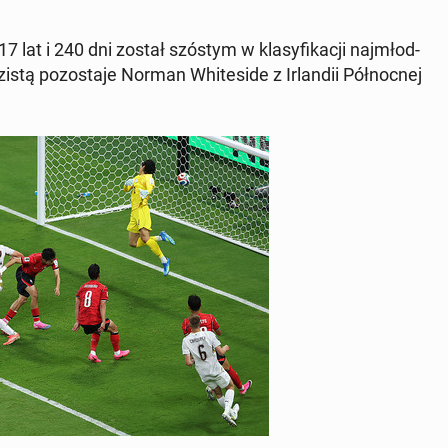
7 lat i 240 dni został szóstym w kla­sy­fi­ka­cji naj­młod­
i­stą po­zo­sta­je Norman Whi­te­si­de z Ir­lan­dii Pół­noc­nej