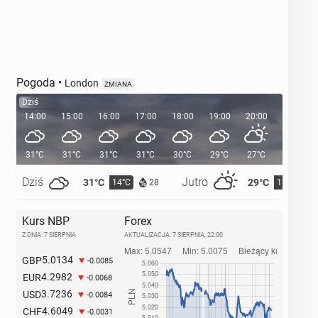
Pogoda
•
London
ZMIANA
Dziś
14:00
15:00
16:00
17:00
18:00
19:00
20:00
20:36
31°C
31°C
31°C
31°C
30°C
29°C
27°C
Dziś
Jutro
31°C
29°C
14°C
15°C
28
Kurs NBP
Forex
Z DNIA: 7 SIERPNIA
AKTUALIZACJA:
7 SIERPNIA, 22:00
5.0134
GBP
-0.0085
4.2982
EUR
-0.0068
3.7236
USD
-0.0084
4.6049
CHF
-0.0031