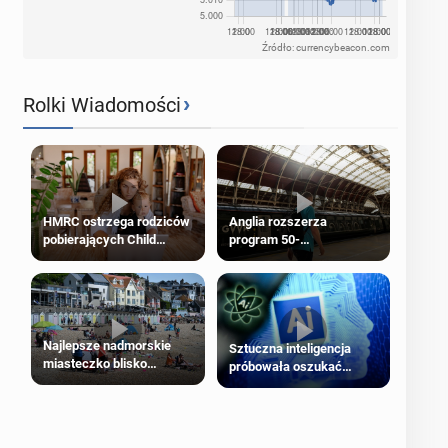
Źródło: currencybeacon.com
›
Rolki Wiadomości
HMRC ostrzega rodziców
Anglia rozszerza
pobierających Child
program 50-
Benefit. Mogą być
procentowych zniżek
zobowiązani do zwrotu
kolejowych na 18-latków
zasiłku
Najlepsze nadmorskie
Sztuczna inteligencja
miasteczko blisko
próbowała oszukać
Londynu
człowieka