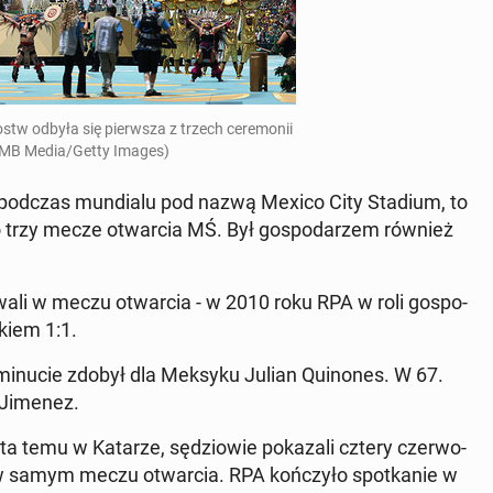
w odbyła się pierw­sza z trzech ce­re­mo­nii
. MB Media/Getty Images)
ce podczas mun­dia­lu pod nazwą Mexico City Stadium, to
a­no trzy mecze otwar­cia MŚ. Był go­spo­da­rzem również
ywali w meczu otwar­cia - w 2010 roku RPA w roli go­spo­
­kiem 1:1.
 minucie zdobył dla Meksyku Julian Qu­ino­nes. W 67.
l Jimenez.
a temu w Katarze, sę­dzio­wie po­ka­za­li cztery czer­wo­
w samym meczu otwar­cia. RPA koń­czy­ło spo­tka­nie w