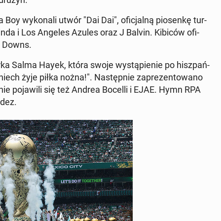
Boy wy­ko­na­li utwór "Dai Dai", ofi­cjal­ną pio­sen­kę tur­
linda i Los Angeles Azules oraz J Balvin. Kibiców ofi­
ila Downs.
orka Salma Hayek, która swoje wy­stą­pie­nie po hisz­pań­
iech żyje piłka nożna!". Na­stęp­nie za­pre­zen­to­wa­no
enie po­ja­wi­li się też Andrea Bocelli i EJAE. Hymn RPA
­dez.