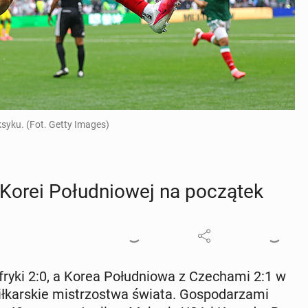
syku. (Fot. Getty Images)
ei Po­łu­dnio­wej na po­czą­tek
fryki 2:0, a Korea Po­łu­dnio­wa z Cze­cha­mi 2:1 w
ł­kar­skie mi­strzo­stwa świata. Go­spo­da­rza­mi