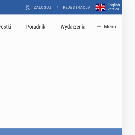
English
•
ZALOGUJ
REJESTRACJA
Version
ostki
Poradnik
Wydarzenia
Menu