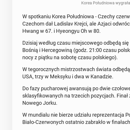
Korea Po­łu­dnio­wa wygrała
W spo­tka­niu Korea Po­łu­dnio­wa - Czechy czer­
Czechom dał La­di­slav Krejci, ale Azjaci od­wró­c
Hwang w 67. i Hy­eon­gyu Oh w 80.
Dzisiaj według czasu miej­sco­we­go odbędą się 
Bośnią i Her­ce­go­wi­ną (godz. 21:00 czasu pol­s
nocy z piątku na sobotę czasu pol­skie­go).
W te­go­rocz­nych mi­strzo­stwach świata odbędą 
USA, trzy w Meksyku i dwa w Ka­na­dzie.
Do fazy pu­cha­ro­wej awan­su­ją po dwie czołow
skla­sy­fi­ko­wa­nych na trze­cich po­zy­cjach. Fina
Nowego Jorku.
W mun­dia­lu nie bierze udziału re­pre­zen­ta­cja 
Biało-Czer­wo­nych ostat­nio za­bra­kło w fi­na­ł