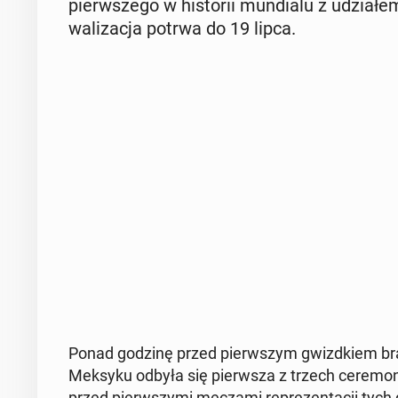
pierw­sze­go w hi­sto­rii mun­dia­lu z udzia­
wa­li­za­cja potrwa do 19 lipca.
Ponad godzinę przed pierw­szym gwizd­kiem bra­zy
Meksyku odbyła się pierw­sza z trzech ce­re­mo­nii
przed pierw­szy­mi meczami re­pre­zen­ta­cji tych