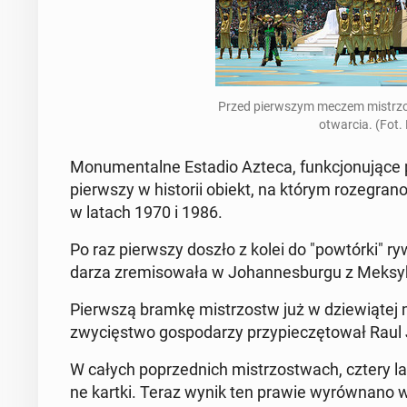
Przed pierw­szym meczem mi­strzost
otwar­cia. (Fot
Mo­nu­men­tal­ne Estadio Azteca, funk­cjo­nu­ją­
pierw­szy w hi­sto­rii obiekt, na którym ro­ze­gr
w latach 1970 i 1986.
Po raz pierw­szy doszło z kolei do "po­wtór­ki" r
da­rza zre­mi­so­wa­ła w Jo­han­nes­bur­gu z Mek­sy
Pierw­szą bramkę mi­strzostw już w dzie­wią­tej
zwy­cię­stwo go­spo­da­rzy przy­pie­czę­to­wał Rau
W całych po­przed­nich mi­strzo­stwach, cztery lat
ne kartki. Teraz wynik ten prawie wy­rów­na­no 