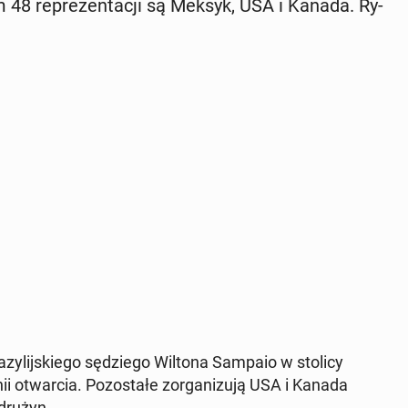
łem 48 re­pre­zen­ta­cji są Meksyk, USA i Kanada. Ry­
­lij­skie­go sę­dzie­go Wiltona Sampaio w stolicy
 otwar­cia. Po­zo­sta­łe zor­ga­ni­zu­ją USA i Kanada
 drużyn.