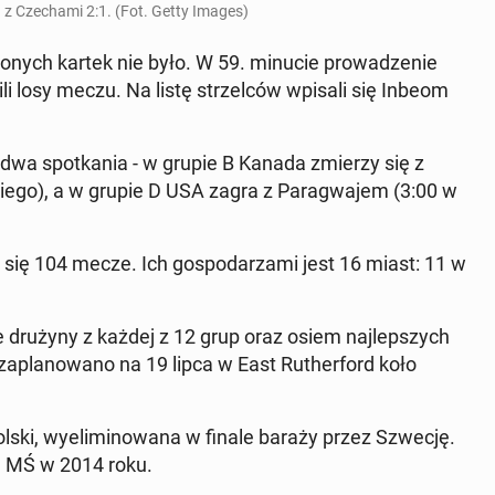
 z Cze­cha­mi 2:1. (Fot. Getty Images)
wo­nych kartek nie było. W 59. minucie pro­wa­dze­nie
i­li losy meczu. Na listę strzel­ców wpisali się Inbeom
dwa spo­tka­nia - w grupie B Kanada zmierzy się z
kie­go), a w grupie D USA zagra z Pa­ra­gwa­jem (3:00 w
się 104 mecze. Ich go­spo­da­rza­mi jest 16 miast: 11 w
e drużyny z każdej z 12 grup oraz osiem naj­lep­szych
ł za­pla­no­wa­no na 19 lipca w East Ru­ther­ford koło
Polski, wy­eli­mi­no­wa­na w finale baraży przez Szwecję.
ach MŚ w 2014 roku.