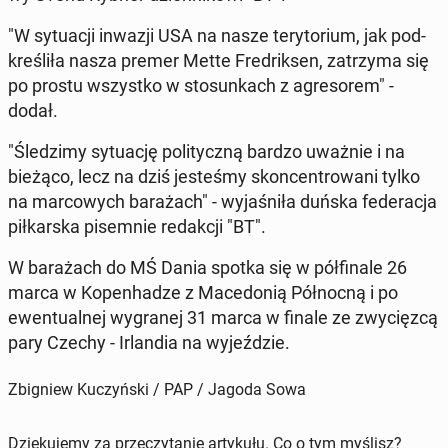
"W sy­tu­acji inwazji USA na nasze te­ry­to­rium, jak pod­
kre­śli­ła nasza premer Mette Fre­drik­sen, za­trzy­ma się
po prostu wszyst­ko w sto­sun­kach z agre­so­rem" -
dodał.
"Śle­dzi­my sy­tu­ację po­li­tycz­ną bardzo uważnie i na
bieżąco, lecz na dziś je­ste­śmy skon­cen­tro­wa­ni tylko
na mar­co­wych ba­ra­żach" - wy­ja­śni­ła duńska fe­de­ra­cja
pił­kar­ska pi­sem­nie re­dak­cji "BT".
W ba­ra­żach do MŚ Dania spotka się w pół­fi­na­le 26
marca w Ko­pen­ha­dze z Ma­ce­do­nią Pół­noc­ną i po
ewen­tu­al­nej wy­gra­nej 31 marca w finale ze zwy­cięz­cą
pary Czechy - Ir­lan­dia na wy­jeź­dzie.
Zbigniew Kuczyński / PAP / Jagoda Sowa
Dziękujemy za przeczytanie artykułu. Co o tym myślisz?