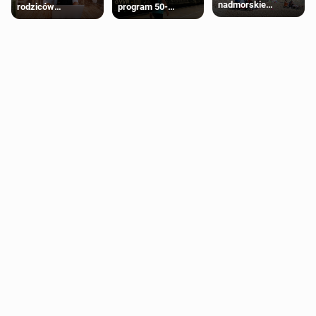
nadmorskie
rodziców
program 50-
miasteczko blisko
pobierających Child
procentowych
Londynu
Benefit. Mogą być
zniżek kolejowych
zobowiązani do
na 18-latków
zwrotu zasiłku