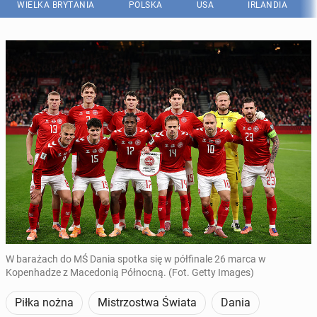
WIELKA BRYTANIA
POLSKA
USA
IRLANDIA
W barażach do MŚ Dania spotka się w półfinale 26 marca w
Kopenhadze z Macedonią Północną. (Fot. Getty Images)
Piłka nożna
Mistrzostwa Świata
Dania