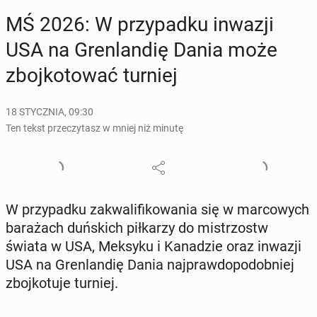
MŚ 2026: W przy­pad­ku inwazji
USA na Gren­lan­dię Dania może
zboj­ko­to­wać turniej
18 STYCZNIA, 09:30
Ten tekst przeczytasz w mniej niż minutę
W przy­pad­ku za­kwa­li­fi­ko­wa­nia się w mar­co­wych
ba­ra­żach duń­skich pił­ka­rzy do mi­strzostw
świata w USA, Meksyku i Ka­na­dzie oraz inwazji
USA na Gren­lan­dię Dania naj­praw­do­po­dob­niej
zboj­ko­tu­je turniej.