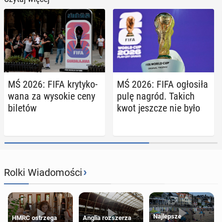
MŚ 2026: FIFA kry­ty­ko­
MŚ 2026: FIFA ogło­si­ła
wa­na za wysokie ceny
pulę nagród. Takich
biletów
kwot jeszcze nie było
›
Rolki Wiadomości
Najlepsze
HMRC ostrzega
Anglia rozszerza