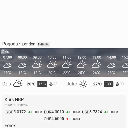
Pogoda
•
London
ZMIANA
Dziś
07:00
08:00
09:00
10:00
11:00
12:00
13:00
14:00
15:
18°C
18°C
18°C
20°C
22°C
25°C
26°C
28°C
28
Dziś
Jutro
28°C
27°C
16°C
13°C
33
30
Kurs NBP
Z DNIA: 10 SIERPNIA
5.0172
4.3010
3.7324
GBP
EUR
USD
+0.0038
+0.0028
+0.0088
4.6005
CHF
-0.0044
Forex