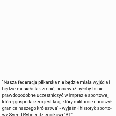
"Nasza fe­de­ra­cja pił­kar­ska nie będzie miała wyjścia i
będzie musiała tak zrobić, po­nie­waż byłoby to nie­
praw­do­po­dob­ne uczest­ni­czyć w im­pre­zie spor­to­wej,
której go­spo­da­rzem jest kraj, który mi­li­tar­nie na­ru­szył
granice naszego kró­le­stwa" - wy­ja­śnił hi­sto­ryk spor­to­
wy Svend Rybner dzien­ni­ko­wi "BT".