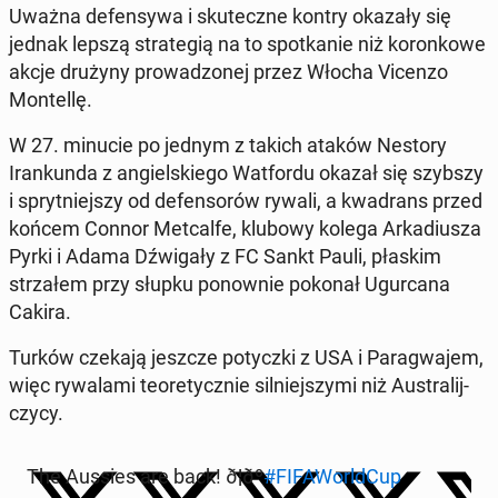
Uważna de­fen­sy­wa i sku­tecz­ne kontry okazały się
jednak lepszą stra­te­gią na to spo­tka­nie niż ko­ron­ko­we
akcje drużyny pro­wa­dzo­nej przez Włocha Vicenzo
Mon­tel­lę.
W 27. minucie po jednym z takich ataków Nestory
Iran­kun­da z an­giel­skie­go Wat­for­du okazał się szybszy
i spryt­niej­szy od de­fen­so­rów rywali, a kwa­drans przed
końcem Connor Met­cal­fe, klubowy kolega Ar­ka­diu­sza
Pyrki i Adama Dźwi­ga­ły z FC Sankt Pauli, płaskim
strza­łem przy słupku po­now­nie pokonał Ugur­ca­na
Cakira.
Turków czekają jeszcze po­tycz­ki z USA i Pa­ra­gwa­jem,
więc ry­wa­la­mi teo­re­tycz­nie sil­niej­szy­mi niż Au­stra­lij­
czy­cy.
The Aussies are back! ð¦ðº
#FI­FA­World­Cup