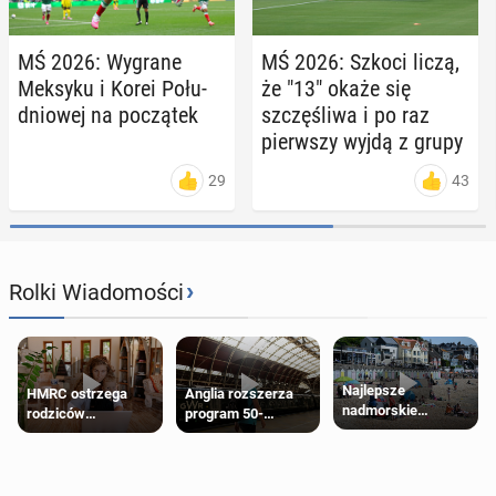
MŚ 2026: Wygrane
MŚ 2026: Szkoci liczą,
Meksyku i Korei Po­łu­
że "13" okaże się
dnio­wej na po­czą­tek
szczę­śli­wa i po raz
pierw­szy wyjdą z grupy
29
43
›
Rolki Wiadomości
Najlepsze
HMRC ostrzega
Anglia rozszerza
nadmorskie
rodziców
program 50-
miasteczko blisko
pobierających Child
procentowych
Londynu
Benefit. Mogą być
zniżek kolejowych
zobowiązani do
na 18-latków
zwrotu zasiłku