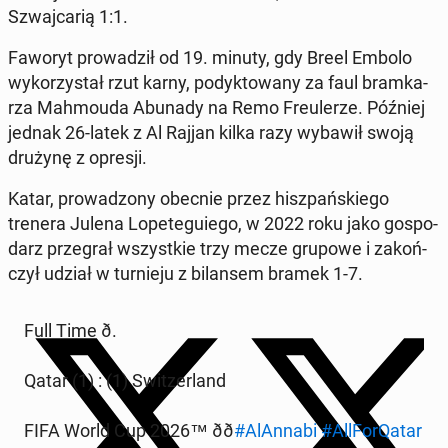
Szwaj­ca­rią 1:1.
Faworyt pro­wa­dził od 19. minuty, gdy Breel Embolo
wy­ko­rzy­stał rzut karny, po­dyk­to­wa­ny za faul bram­ka­
rza Mah­mo­uda Abunady na Remo Freu­le­rze. Później
jednak 26-latek z Al Rajjan kilka razy wybawił swoją
drużynę z opresji.
Katar, pro­wa­dzo­ny obecnie przez hisz­pań­skie­go
trenera Julena Lo­pe­te­gu­ie­go, w 2022 roku jako go­spo­
darz prze­grał wszyst­kie trzy mecze grupowe i za­koń­
czył udział w tur­nie­ju z bi­lan­sem bramek 1-7.
Full Time ð.
Qatar (1) : (1) Swit­zer­land
FIFA World Cup 2026™ ðð
#AlAn­na­bi
#Al­l­Fo­rQa­tar