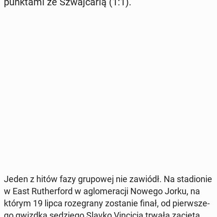
punk­ta­mi ze Szwaj­ca­rią (1:1).
Jeden z hitów fazy gru­po­wej nie zawiódł. Na sta­dio­nie
w East Ru­ther­ford w aglo­me­ra­cji Nowego Jorku, na
którym 19 lipca ro­ze­gra­ny zo­sta­nie finał, od pierw­sze­
go gwizdka sę­dzie­go Slavko Vin­ci­cia trwała zacięta