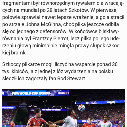
frag­men­ta­mi był rów­no­rzęd­nym rywalem dla wra­ca­ją­
cych na mundial po 28 latach Szkotów. W pierw­szej
połowie spra­wiał nawet lepsze wra­że­nie, a gola stracił
po strzale Johna McGinna, choć piłka jeszcze odbiła
się od jednego z de­fen­so­rów. W koń­ców­ce bliski wy­
rów­na­nia był Frantz­dy Pierrot, lecz piłka po jego ude­
rze­niu głową mi­ni­mal­nie minęła prawy słupek szkoc­
kiej bramki.
Szkoccy pił­ka­rze mogli liczyć na wspar­cie ponad 30
tys. kibiców, a z jednej z lóż wy­da­rze­nia na boisku
śledził ich za­go­rza­ły fan Rod Stewart.