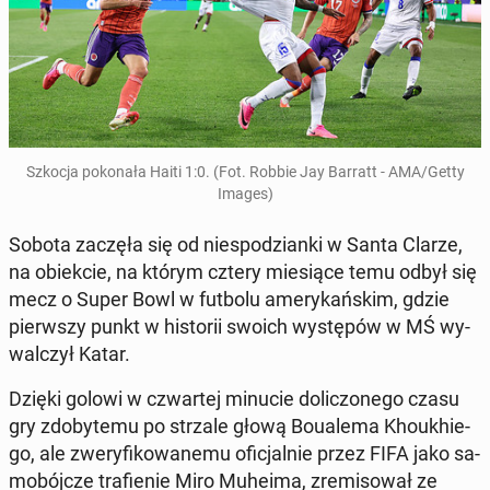
Szkocja po­ko­na­ła Haiti 1:0. (Fot. Robbie Jay Barratt - AMA/Getty
Images)
Sobota zaczęła się od nie­spo­dzian­ki w Santa Clarze,
na obiek­cie, na którym cztery mie­sią­ce temu odbył się
mecz o Super Bowl w futbolu ame­ry­kań­skim, gdzie
pierw­szy punkt w hi­sto­rii swoich wy­stę­pów w MŚ wy­
wal­czył Katar.
Dzięki golowi w czwar­tej minucie do­li­czo­ne­go czasu
gry zdo­by­te­mu po strzale głową Bo­uale­ma Kho­ukhie­
go, ale zwe­ry­fi­ko­wa­ne­mu ofi­cjal­nie przez FIFA jako sa­
mo­bój­cze tra­fie­nie Miro Muheima, zre­mi­so­wał ze