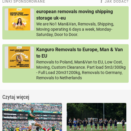
LINKI SPONSOROWANE
JAK DODAĆ?
european removals moving shipping
storage uk-eu
We are No1 Man&Van, Removals, Shipping,
Moving operating 6 days a week, Monday-
Saturday, Door to Door.
Kanguro Removals to Europe, Man & Van
to EU
Removals to Poland, Man&Van to EU, Low Cost,
Moving, Custom Clearance. Part load 5m3/300kg
- Full Load 20m31200kg, Removals to Germany,
Removals to Netherlands
Czytaj więcej