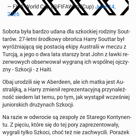
— FIFA World Cup (@FI­FA­World­Cup)
June 14,
2026
Sobota była bardzo udana dla szkoc­kiej rodziny So­ut­
ta­rów. 27-letni środ­ko­wy obrońca Harry Souttar był
wy­róż­nia­ją­cą się po­sta­cią ekipy Au­stra­lii w meczu z
Turcją, a jego o dwa lata starszy brat John z ławki re­
zer­wo­wych ob­ser­wo­wał wygraną ich wspól­nej oj­czy­
zny - Szkocji - z Haiti.
Obaj uro­dzi­li się w Aber­de­en, ale ich matka jest Au­
stra­lij­ką, a Harry zmienił re­pre­zen­ta­cyj­ną przy­na­leż­
ność siedem lat temu, po tym, jak wy­stą­pił wcze­śniej
ju­nior­skich dru­ży­nach Szkocji.
Na razie w od­wro­cie są zespoły ze Starego Kon­ty­nen­
tu. Z pięciu, które się do tej pory za­pre­zen­to­wa­ły,
wygrali tylko Szkoci, choć też nie za­chwy­ci­li. Porażek