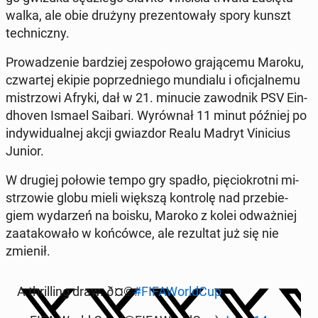
walka, ale obie drużyny pre­zen­to­wa­ły spory kunszt
tech­nicz­ny.
Pro­wa­dze­nie bar­dziej ze­spo­ło­wo gra­ją­ce­mu Maroku,
czwar­tej ekipie po­przed­nie­go mun­dia­lu i ofi­cjal­ne­mu
mi­strzo­wi Afryki, dał w 21. minucie za­wod­nik PSV Ein­
dho­ven Ismael Saibari. Wy­rów­nał 11 minut później po
in­dy­wi­du­al­nej akcji gwiaz­dor Realu Madryt Vi­ni­cius
Junior.
W drugiej połowie tempo gry spadło, pię­cio­krot­ni mi­
strzo­wie globu mieli większą kon­tro­lę nad prze­bie­
giem wy­da­rzeń na boisku, Maroko z kolei od­waż­niej
za­ata­ko­wa­ło w koń­ców­ce, ale re­zul­tat już się nie
zmienił.
A thril­ling draw. ð¤©
#FI­FA­World­Cup