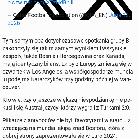
pic.twitter.com/X7zHd­BhiiI
— Qatar Fo­ot­ball As­so­cia­tion (@QFA_EN)
June 13,
2026
Tym samym oba do­tych­cza­so­we spo­tka­nia grupy B
za­koń­czy­ły się takim samym wy­ni­kiem i wszyst­kie
zespoły, także Bośnia i Her­ce­go­wi­na oraz Kanada,
mają iden­tycz­ny bilans. Ekipy z Europy zmierzą się w
czwar­tek w Los Angeles, a współ­go­spo­da­rze mun­dia­
lu podejmą Ka­tar­czy­ków trzy godziny później w Van­
co­uver.
Kto wie, czy o jeszcze większą nie­spo­dzian­kę nie po­
ku­si­li się Au­stra­lij­czy­cy, którzy wygrali z Turkami 2:0.
Pił­ka­rze z an­ty­po­dów nie byli fa­wo­ry­ta­mi w starciu z
wra­ca­ją­cą na mundial ekipą znad Bosforu, która z
dobrej strony za­pre­zen­to­wa­ła się w Euro 2024.