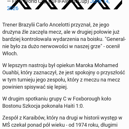
— FIFA World Cup (@FI­FA­World­Cup)
June 14,
2026
Trener Bra­zy­lii Carlo An­ce­lot­ti przy­znał, że jego
drużyna źle zaczęła mecz, ale w drugiej połowie już
bar­dziej kon­tro­lo­wa­ła wy­da­rze­nia na boisku. "Ge­ne­ral­
nie było za dużo ner­wo­wo­ści w naszej grze" - ocenił
Włoch.
W lepszym na­stro­ju był opiekun Maroka Mohamed
Ouahbi, który za­zna­czył, że jest spo­koj­ny o przy­szłość
w tym tur­nie­ju jego zespołu, który z meczu na mecz
po­wi­nien spi­sy­wać się lepiej.
W drugim spo­tka­niu grupy C w Fo­xbo­ro­ugh koło
Bostonu Szkocja po­ko­na­ła Haiti 1:0.
Zespół z Ka­ra­ibów, który na drugi w hi­sto­rii występ w
MŚ czekał ponad pół wieku - od 1974 roku, długimi