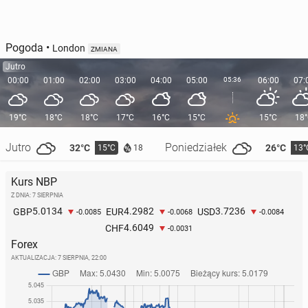
Pogoda
•
London
ZMIANA
Jutro
00:00
01:00
02:00
03:00
04:00
05:00
05:36
06:00
07:
19°C
18°C
18°C
17°C
16°C
15°C
15°C
18
Jutro
Poniedziałek
32°C
26°C
15°C
13°
18
Kurs NBP
Z DNIA: 7 SIERPNIA
5.0134
4.2982
3.7236
GBP
EUR
USD
-0.0085
-0.0068
-0.0084
4.6049
CHF
-0.0031
Forex
AKTUALIZACJA:
7 SIERPNIA, 22:00