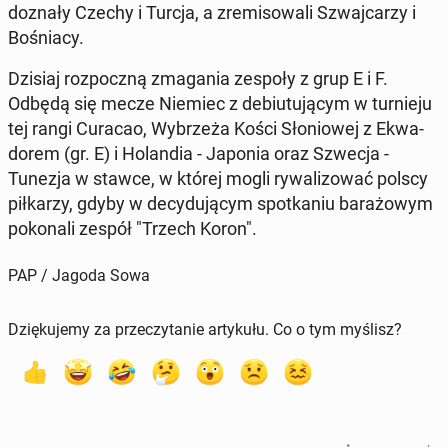
doznały Czechy i Turcja, a zre­mi­so­wa­li Szwaj­ca­rzy i
Bo­śnia­cy.
Dzisiaj roz­pocz­ną zma­ga­nia zespoły z grup E i F.
Odbędą się mecze Niemiec z de­biu­tu­ją­cym w tur­nie­ju
tej rangi Curacao, Wy­brze­ża Kości Sło­nio­wej z Ekwa­
do­rem (gr. E) i Ho­lan­dia - Japonia oraz Szwecja -
Tunezja w stawce, w której mogli ry­wa­li­zo­wać polscy
pił­ka­rzy, gdyby w de­cy­du­ją­cym spo­tka­niu ba­ra­żo­wym
po­ko­na­li zespół "Trzech Koron".
PAP / Jagoda Sowa
Dziękujemy za przeczytanie artykułu. Co o tym myślisz?