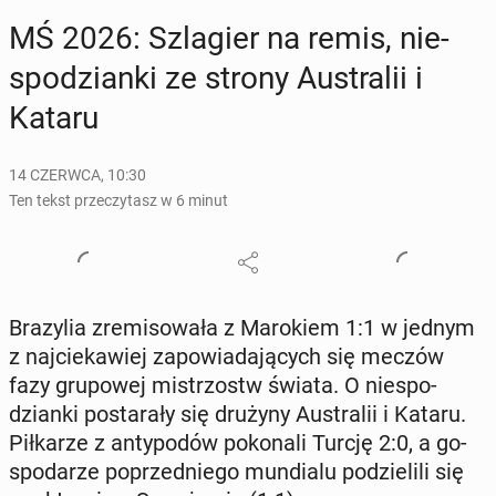
MŚ 2026: Szla­gier na remis, nie­
spo­dzian­ki ze strony Au­stra­lii i
Kataru
14 CZERWCA, 10:30
Ten tekst przeczytasz w 6 minut
Bra­zy­lia zre­mi­so­wa­ła z Ma­ro­kiem 1:1 w jednym
z naj­cie­ka­wiej za­po­wia­da­ją­cych się meczów
fazy gru­po­wej mi­strzostw świata. O nie­spo­
dzian­ki po­sta­ra­ły się drużyny Au­stra­lii i Kataru.
Pił­ka­rze z an­ty­po­dów po­ko­na­li Turcję 2:0, a go­
spo­da­rze po­przed­nie­go mun­dia­lu po­dzie­li­li się