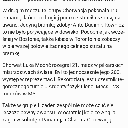
W drugim meczu tej grupy Chor­wa­cja po­ko­na­ła 1:0
Panamę, która po drugiej porażce stra­ci­ła szansę na
awans. Jedyną bramkę zdobył Ante Budimir. Również
to nie było po­ry­wa­ją­ce wi­do­wi­sko. Po­dob­nie jak wcze­
śniej w Bo­sto­nie, także kibice w Toronto nie zo­ba­czy­li
w pierw­szej połowie żadnego celnego strzału na
bramkę.
Chorwat Luka Modrić ro­ze­grał 21. mecz w pił­kar­skich
mi­strzo­stwach świata. Był to jed­no­cze­śnie jego 200.
występ w re­pre­zen­ta­cji. Re­kor­dzi­stą jest uczest­nik te­
go­rocz­ne­go tur­nie­ju Ar­gen­tyń­czyk Lionel Messi - 28
meczów w MŚ.
Także w grupie L żaden zespół nie może czuć się
jeszcze pewny awansu. W ostat­niej kolejce Anglia
zagra w sobotę z Panamą, a Ghana z Chor­wa­cją.