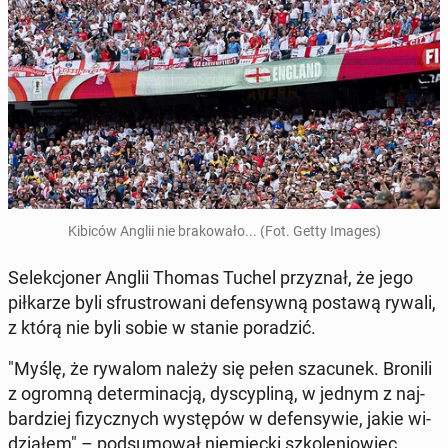
Kibiców Anglii nie bra­ko­wa­ło... (Fot. Getty Images)
Se­lek­cjo­ner Anglii Thomas Tuchel przy­znał, że jego
pił­ka­rze byli sfru­stro­wa­ni de­fen­syw­ną postawą rywali,
z którą nie byli sobie w stanie po­ra­dzić.
"Myślę, że rywalom należy się pełen sza­cu­nek. Bronili
z ogromną de­ter­mi­na­cją, dys­cy­pli­ną, w jednym z naj­
bar­dziej fi­zycz­nych wy­stę­pów w de­fen­sy­wie, jakie wi­
dzia­łem" – pod­su­mo­wał nie­miec­ki szko­le­nio­wiec.