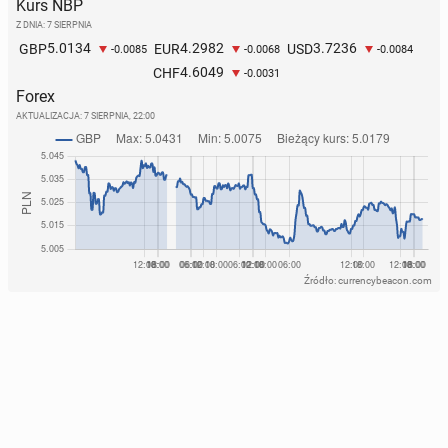
Kurs NBP
Z DNIA: 7 SIERPNIA
5.0134
4.2982
3.7236
GBP
EUR
USD
-0.0085
-0.0068
-0.0084
4.6049
CHF
-0.0031
Forex
AKTUALIZACJA:
7 SIERPNIA, 22:00
Źródło: currencybeacon.com