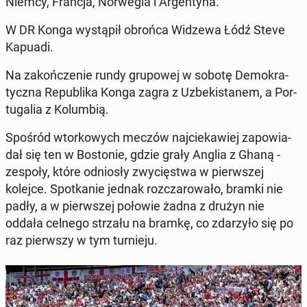
Niemcy, Francja, Nor­we­gia i Ar­gen­ty­na.
W DR Konga wy­stą­pił obrońca Widzewa Łódź Steve
Kapuadi.
Na za­koń­cze­nie rundy gru­po­wej w sobotę De­mo­kra­
tycz­na Re­pu­bli­ka Konga zagra z Uz­be­ki­sta­nem, a Por­
tu­ga­lia z Ko­lum­bią.
Spośród wtor­ko­wych meczów naj­cie­ka­wiej za­po­wia­
dał się ten w Bo­sto­nie, gdzie grały Anglia z Ghaną -
zespoły, które od­nio­sły zwy­cię­stwa w pierw­szej
kolejce. Spo­tka­nie jednak roz­cza­ro­wa­ło, bramki nie
padły, a w pierw­szej połowie żadna z drużyn nie
oddała celnego strzału na bramkę, co zda­rzy­ło się po
raz pierw­szy w tym tur­nie­ju.