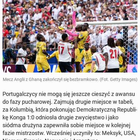
Mecz Anglii z Ghaną za­koń­czył się bez­bram­ko­wo. (Fot. Getty Images)
Por­tu­gal­czy­cy nie mogą się jeszcze cieszyć z awansu
do fazy pu­cha­ro­wej. Zajmują drugie miejsce w tabeli,
za Ko­lum­bią, która po­ko­nu­jąc De­mo­kra­tycz­ną Re­pu­bli­
kę Konga 1:0 od­nio­sła drugie zwy­cię­stwo i jako
siódma drużyna za­pew­ni­ła sobie miejsce w ko­lej­nej
fazie mi­strzostw. Wcze­śniej uczy­ni­ły to: Meksyk, USA,