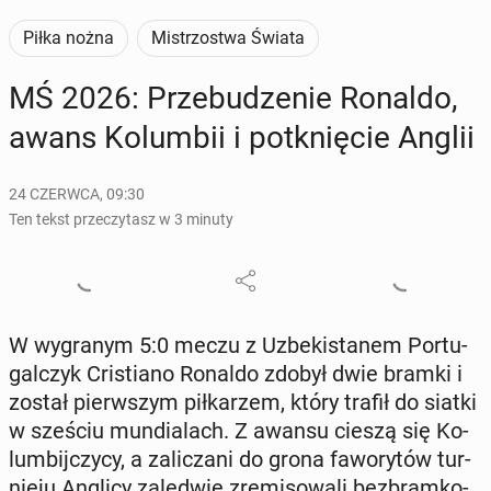
Piłka nożna
Mistrzostwa Świata
MŚ 2026: Prze­bu­dze­nie Ronaldo,
awans Ko­lum­bii i po­tknię­cie Anglii
24 CZERWCA, 09:30
Ten tekst przeczytasz w 3 minuty
W wy­gra­nym 5:0 meczu z Uz­be­ki­sta­nem Por­tu­
gal­czyk Cri­stia­no Ronaldo zdobył dwie bramki i
został pierw­szym pił­ka­rzem, który trafił do siatki
w sześciu mun­dia­lach. Z awansu cieszą się Ko­
lum­bij­czy­cy, a za­li­cza­ni do grona fa­wo­ry­tów tur­
nie­ju Anglicy za­le­d­wie zre­mi­so­wa­li bez­bram­ko­