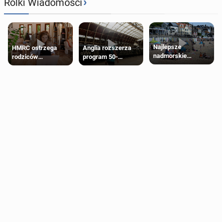
›
Rolki Wiadomości
Najlepsze
HMRC ostrzega
Anglia rozszerza
nadmorskie
rodziców
program 50-
miasteczko blisko
pobierających Child
procentowych
Londynu
Benefit. Mogą być
zniżek kolejowych
zobowiązani do
na 18-latków
zwrotu zasiłku