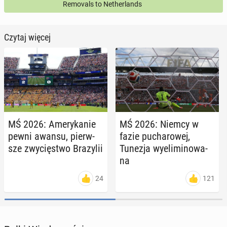
Removals to Netherlands
Czytaj więcej
MŚ 2026: Ame­ry­ka­nie
MŚ 2026: Niemcy w
pewni awansu, pierw­
fazie pu­cha­ro­wej,
sze zwy­cię­stwo Bra­zy­lii
Tunezja wy­eli­mi­no­wa­
na
24
121