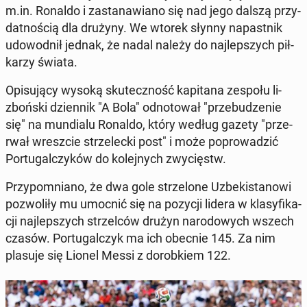
m.in. Ronaldo i za­sta­na­wia­no się nad jego dalszą przy­
dat­no­ścią dla drużyny. We wtorek słynny na­past­nik
udo­wod­nił jednak, że nadal należy do naj­lep­szych pił­
ka­rzy świata.
Opi­su­ją­cy wysoką sku­tecz­ność ka­pi­ta­na zespołu li­
zboń­ski dzien­nik "A Bola" od­no­to­wał "prze­bu­dze­nie
się" na mun­dia­lu Ronaldo, który według gazety "prze­
rwał wresz­cie strze­lec­ki post" i może po­pro­wa­dzić
Por­tu­gal­czy­ków do ko­lej­nych zwy­cięstw.
Przy­po­mnia­no, że dwa gole strze­lo­ne Uz­be­ki­sta­no­wi
po­zwo­li­ły mu umocnić się na pozycji lidera w kla­sy­fi­ka­
cji naj­lep­szych strzel­ców drużyn na­ro­do­wych wszech
czasów. Por­tu­gal­czyk ma ich obecnie 145. Za nim
plasuje się Lionel Messi z do­rob­kiem 122.