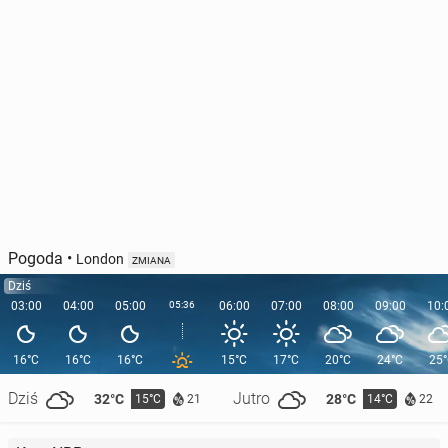
Pogoda
•
London
ZMIANA
Dziś
03:00
04:00
05:00
05:36
06:00
07:00
08:00
09:00
10:
16°C
16°C
16°C
15°C
17°C
20°C
24°C
25
Dziś
Jutro
32°C
28°C
15°C
14°C
21
22