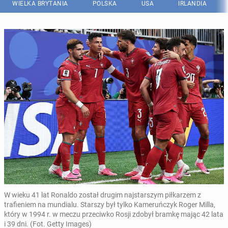
WIELKA BRYTANIA
POLSKA
USA
IRLANDIA
W wieku 41 lat Ronaldo został drugim najstarszym piłkarzem z
trafieniem na mundialu. Starszy był tylko Kameruńczyk Roger Milla,
który w 1994 r. w meczu przeciwko Rosji zdobył bramkę mając 42 lata
i 39 dni. (Fot. Getty Images)