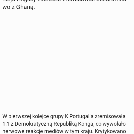
wo z Ghaną.
W pierw­szej kolejce grupy K Por­tu­ga­lia zre­mi­so­wa­ła
1:1 z De­mo­kra­tycz­ną Re­pu­bli­ką Konga, co wy­wo­ła­ło
nerwowe reakcje mediów w tym kraju. Kry­ty­ko­wa­no