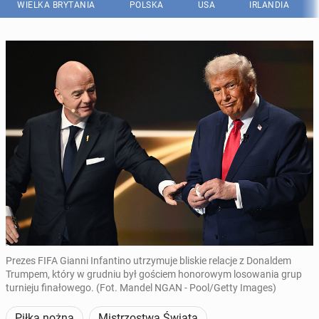
WIELKA BRYTANIA
POLSKA
USA
IRLANDIA
Prezes FIFA Gianni Infantino utrzymuje bliskie relacje z Donaldem
Trumpem, który w grudniu był gościem honorowym losowania grup
turnieju finałowego. (Fot. Mandel NGAN - Pool/Getty Images)
Piłka nożna
Mistrzostwa Świata