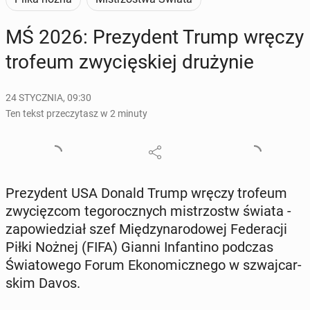
MŚ 2026: Pre­zy­dent Trump wręczy
trofeum zwy­cię­skiej dru­ży­nie
24 STYCZNIA, 09:30
Ten tekst przeczytasz w 2 minuty
Pre­zy­dent USA Donald Trump wręczy trofeum
zwy­cięz­com te­go­rocz­nych mi­strzostw świata -
za­po­wie­dział szef Mię­dzy­na­ro­do­wej Fe­de­ra­cji
Piłki Nożnej (FIFA) Gianni In­fan­ti­no podczas
Świa­to­we­go Forum Eko­no­micz­ne­go w szwaj­car­
skim Davos.