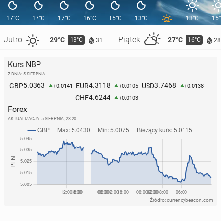
17°C
17°C
17°C
16°C
15°C
13°C
13°C
15
Jutro
Piątek
29°C
27°C
13°C
16°C
31
28
Kurs NBP
Z DNIA: 5 SIERPNIA
5.0363
4.3118
3.7468
GBP
EUR
USD
+0.0141
+0.0105
+0.0138
4.6244
CHF
+0.0103
Forex
AKTUALIZACJA:
5 SIERPNIA, 23:20
Źródło: currencybeacon.com