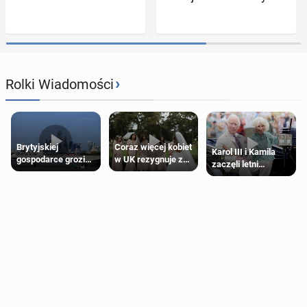
›
Rolki Wiadomości
Brytyjskiej
Coraz więcej kobiet
Karol III i Kamila
gospodarce grozi
w UK rezygnuje z
zaczęli letni
recesja, jeśli
roli druhny na
odpoczynek po
kryzys na Bliskim
ślubie
Igrzyskach
Wschodzie się
Wspólnoty w
przedłuży
Glasgow