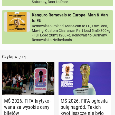
Saturday, Door to Door.
Kanguro Removals to Europe, Man & Van
to EU
Removals to Poland, Man&Van to EU, Low Cost,
Moving, Custom Clearance. Part load 5m3/300kg
- Full Load 20m31200kg, Removals to Germany,
Removals to Netherlands
Czytaj więcej
MŚ 2026: FIFA kry­ty­ko­
MŚ 2026: FIFA ogło­si­ła
wa­na za wysokie ceny
pulę nagród. Takich
biletów
kwot jeszcze nie było