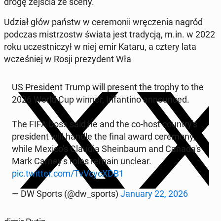
drogę zejścia ze sceny.
Udział głów państw w ce­re­mo­nii wrę­cze­nia nagród
podczas mi­strzostw świata jest tra­dy­cją, m.in. w 2022
roku uczest­ni­czył w niej emir Kataru, a cztery lata
wcze­śniej w Rosji pre­zy­dent Wła
US Pre­si­dent Trump will present the trophy to the
2026 World Cup winner, In­fan­ti­no an­no­un­ced.
The FIFA boss said he and the co-host co­un­try­'s
pre­si­dent will handle the final award ce­re­mo­ny,
while Me­xi­co­'s Claudia She­in­baum and Ca­na­da­'s
Mark Car­ney­'s roles remain unclear.
pic.twitter.com/TvVcy­cXDB1
— DW Sports (@dw_sports)
January 22, 2026