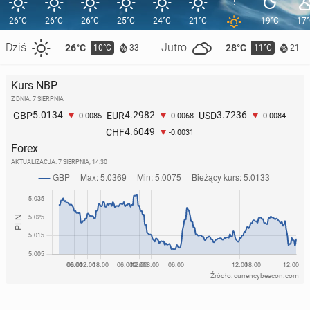
26°C
26°C
26°C
25°C
24°C
21°C
19°C
17
Dziś
Jutro
26°C
28°C
10°C
11°C
33
21
Kurs NBP
Z DNIA: 7 SIERPNIA
5.0134
4.2982
3.7236
GBP
EUR
USD
-0.0085
-0.0068
-0.0084
4.6049
CHF
-0.0031
Forex
AKTUALIZACJA:
7 SIERPNIA, 14:30
Źródło: currencybeacon.com