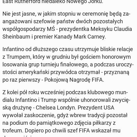
East Ru­ther­ford nie­da­le­ko Nowego Jorku.
Nie jest jasne, w jakim stopniu w ce­re­mo­nię będą za­
an­ga­żo­wa­ni sze­fo­wie państw dwóch po­zo­sta­łych
współ­go­spo­da­rzy MŚ - pre­zy­dent­ka Meksyku Claudia
She­in­baum i premier Kanady Mark Carney.
In­fan­ti­no od dłuż­sze­go czasu utrzy­mu­je bliskie relacje
z Trumpem, który w grudniu był gościem ho­no­ro­wym
lo­so­wa­nia grup tur­nie­ju fi­na­ło­we­go, a podczas uro­czy­
sto­ści ame­ry­kań­ski przy­wód­ca otrzy­mał - przy­zna­ną
po raz pierw­szy - Po­ko­jo­wą Nagrodę FIFA.
Z kolei pół roku wcze­śniej podczas klu­bo­we­go mun­
dia­lu In­fan­ti­no i Trump wspól­nie uho­no­ro­wa­li zwy­cię­
ską drużynę - Chelsea Londyn. Pre­zy­dent USA
wywołał za­sko­cze­nie, gdyż wbrew tra­dy­cji po­zo­stał
na podium do pa­miąt­ko­we­go zdjęcia pił­ka­rzy z
trofeum. Dopiero po chwili szef FIFA wskazał mu