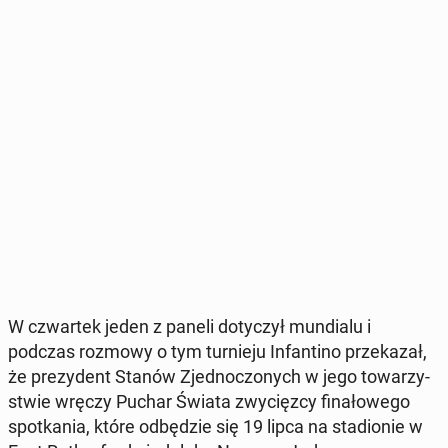
W czwar­tek jeden z paneli do­ty­czył mun­dia­lu i
podczas rozmowy o tym tur­nie­ju In­fan­ti­no prze­ka­zał,
że pre­zy­dent Stanów Zjed­no­czo­nych w jego to­wa­rzy­
stwie wręczy Puchar Świata zwy­cięz­cy fi­na­ło­we­go
spo­tka­nia, które od­bę­dzie się 19 lipca na sta­dio­nie w