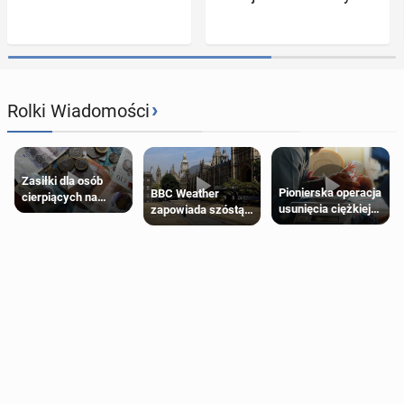
›
Rolki Wiadomości
Zasiłki dla osób
Pionierska operacja
BBC Weather
cierpiących na
usunięcia ciężkiej
zapowiada szóstą
schorzenia
wady wrodzonej
falę upałów w
psychiczne
płodu w łonie matki
Londynie