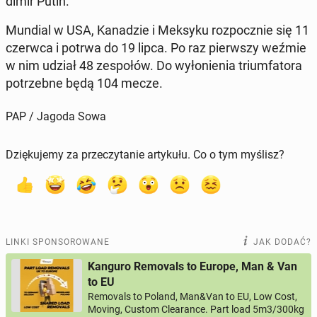
dimir Putin.
Mundial w USA, Ka­na­dzie i Meksyku roz­pocz­nie się 11
czerwca i potrwa do 19 lipca. Po raz pierw­szy weźmie
w nim udział 48 ze­spo­łów. Do wy­ło­nie­nia trium­fa­to­ra
po­trzeb­ne będą 104 mecze.
PAP / Jagoda Sowa
Dziękujemy za przeczytanie artykułu. Co o tym myślisz?
LINKI SPONSOROWANE
JAK DODAĆ?
Kanguro Removals to Europe, Man & Van
to EU
Removals to Poland, Man&Van to EU, Low Cost,
Moving, Custom Clearance. Part load 5m3/300kg