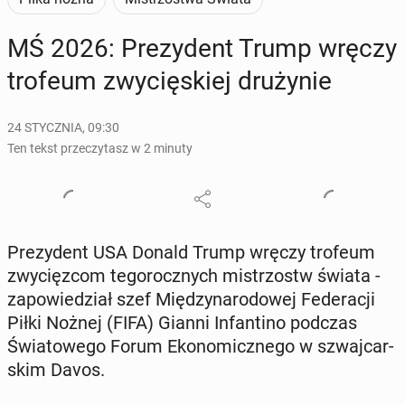
MŚ 2026: Pre­zy­dent Trump wręczy
trofeum zwy­cię­skiej dru­ży­nie
24 STYCZNIA, 09:30
Ten tekst przeczytasz w 2 minuty
Pre­zy­dent USA Donald Trump wręczy trofeum
zwy­cięz­com te­go­rocz­nych mi­strzostw świata -
za­po­wie­dział szef Mię­dzy­na­ro­do­wej Fe­de­ra­cji
Piłki Nożnej (FIFA) Gianni In­fan­ti­no podczas
Świa­to­we­go Forum Eko­no­micz­ne­go w szwaj­car­
skim Davos.