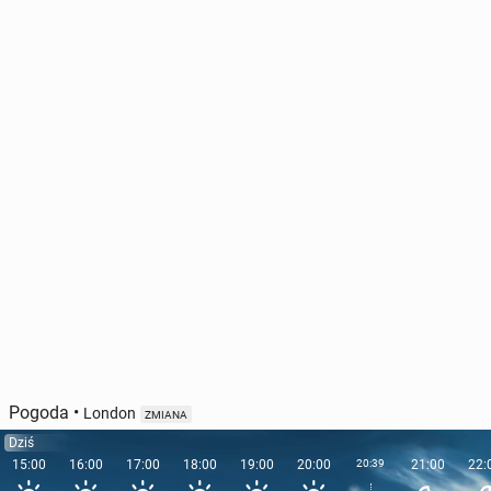
Pogoda
•
London
ZMIANA
Dziś
15:00
16:00
17:00
18:00
19:00
20:00
20:39
21:00
22: