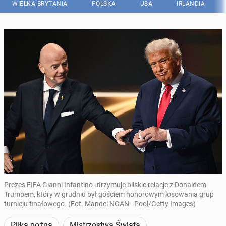
WIELKA BRYTANIA
POLSKA
USA
IRLANDIA
Prezes FIFA Gianni Infantino utrzymuje bliskie relacje z Donaldem
Trumpem, który w grudniu był gościem honorowym losowania grup
turnieju finałowego. (Fot. Mandel NGAN - Pool/Getty Images)
Piłka nożna
Mistrzostwa Świata