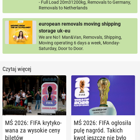
- Full Load 20m31200kg, Removals to Germany,
Removals to Netherlands
european removals moving shipping
storage uk-eu
We are No1 Man&Van, Removals, Shipping,
Moving operating 6 days a week, Monday-
Saturday, Door to Door.
Czytaj więcej
MŚ 2026: FIFA kry­ty­ko­
MŚ 2026: FIFA ogło­si­ła
wa­na za wysokie ceny
pulę nagród. Takich
biletów
kwot jeszcze nie było