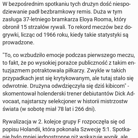
W bez­po­śred­nim spo­tka­niu tych drużyn dość nie­spo­
dzie­wa­nie padł bez­bram­ko­wy remis. Duża w tym
zasługa 37-let­nie­go bram­ka­rza Eloya Rooma, który
obronił 15 strza­łów rywali. To rekord meczów bez do­
gryw­ki, licząc od 1966 roku, kiedy takie sta­ty­sty­ki są
pro­wa­dzo­ne.
"To, co wzbu­dzi­ło emocje podczas pierw­sze­go meczu,
to fakt, że po wy­so­kiej porażce pu­blicz­ność z takim en­
tu­zja­zmem po­trak­to­wa­ła pił­ka­rzy. Zwykle w takich
przy­pad­kach jest się kry­ty­ko­wa­nym, ale tutaj stało się
od­wrot­nie. Drużyna od­wdzię­czy­ła się dziś kibicom" -
sko­men­to­wał ho­len­der­ski trener de­biu­tan­tów Dick Ad­
vo­ca­at, naj­star­szy se­lek­cjo­ner w hi­sto­rii mi­strzostw
świata (w sobotę miał 78 lat i 266 dni).
Ry­wa­li­za­cja w 2. kolejce grupy F roz­po­czę­ła się od
popisu Ho­lan­dii, która po­ko­na­ła Szwecję 5:1. Spo­tka­
nie było mniej jed­no­stron­ne niż wska­zu­je wynik, ale