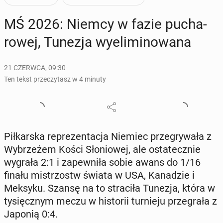
MŚ 2026: Niemcy w fazie pu­cha­
ro­wej, Tunezja wy­eli­mi­no­wa­na
21 CZERWCA, 09:30
Ten tekst przeczytasz w 4 minuty
Pił­kar­ska re­pre­zen­ta­cja Niemiec prze­gry­wa­ła z
Wy­brze­żem Kości Sło­nio­wej, ale osta­tecz­nie
wygrała 2:1 i za­pew­ni­ła sobie awans do 1/16
finału mi­strzostw świata w USA, Ka­na­dzie i
Meksyku. Szansę na to stra­ci­ła Tunezja, która w
ty­sięcz­nym meczu w hi­sto­rii tur­nie­ju prze­gra­ła z
Japonią 0:4.