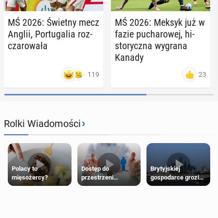
MŚ 2026: Świetny mecz
MŚ 2026: Meksyk już w
Anglii, Por­tu­ga­lia roz­
fazie pu­cha­ro­wej, hi­
cza­ro­wa­ła
sto­rycz­na wygrana
Kanady
119
23
›
Rolki Wiadomości
Polacy to
Dostęp do
Brytyjskiej
mięsożercy?
przestrzeni
gospodarce grozi
przeznaczonych
recesja, jeśli
dla jednej płci ma
kryzys na Bliskim
opierać się
Wschodzie się
wyłącznie na płci
przedłuży