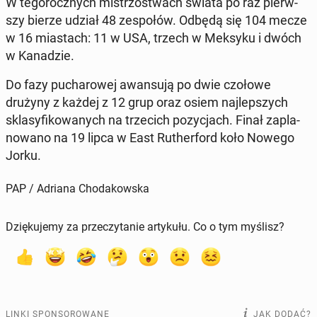
W te­go­rocz­nych mi­strzo­stwach świata po raz pierw­
szy bierze udział 48 ze­spo­łów. Odbędą się 104 mecze
w 16 mia­stach: 11 w USA, trzech w Meksyku i dwóch
w Ka­na­dzie.
Do fazy pu­cha­ro­wej awan­su­ją po dwie czołowe
drużyny z każdej z 12 grup oraz osiem naj­lep­szych
skla­sy­fi­ko­wa­nych na trze­cich po­zy­cjach. Finał za­pla­
no­wa­no na 19 lipca w East Ru­ther­ford koło Nowego
Jorku.
PAP / Adriana Chodakowska
Dziękujemy za przeczytanie artykułu. Co o tym myślisz?
LINKI SPONSOROWANE
JAK DODAĆ?