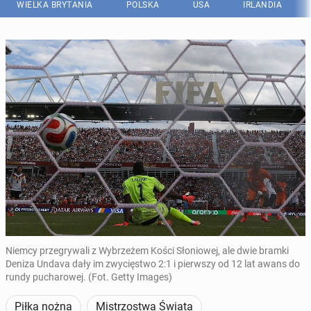
WIELKA BRYTANIA
POLSKA
USA
IRLANDIA
Niemcy przegrywali z Wybrzeżem Kości Słoniowej, ale dwie bramki
Deniza Undava dały im zwycięstwo 2:1 i pierwszy od 12 lat awans do
rundy pucharowej. (Fot. Getty Images)
Piłka nożna
Mistrzostwa Świata