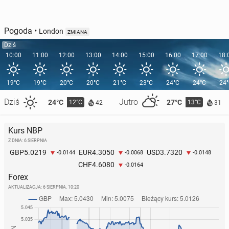
Pogoda
•
London
ZMIANA
Dziś
10:00
11:00
12:00
13:00
14:00
15:00
16:00
17:00
18:
19°C
19°C
20°C
20°C
21°C
23°C
24°C
24°C
24
Dziś
Jutro
24°C
27°C
12°C
13°C
42
31
Kurs NBP
Z DNIA: 6 SIERPNIA
5.0219
4.3050
3.7320
GBP
EUR
USD
-0.0144
-0.0068
-0.0148
4.6080
CHF
-0.0164
Forex
AKTUALIZACJA:
6 SIERPNIA, 10:20