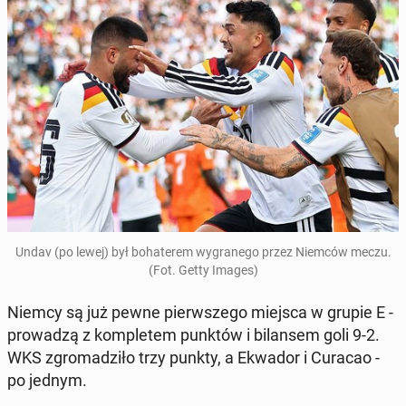
Undav (po lewej) był bo­ha­te­rem wy­gra­ne­go przez Niemców meczu.
(Fot. Getty Images)
Niemcy są już pewne pierw­sze­go miejsca w grupie E -
pro­wa­dzą z kom­ple­tem punktów i bi­lan­sem goli 9-2.
WKS zgro­ma­dzi­ło trzy punkty, a Ekwador i Curacao -
po jednym.