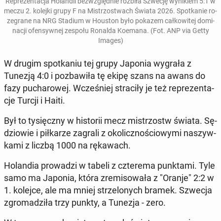
Re­pre­zen­ta­cja Ho­lan­dii bez­względ­nie rozbiła Szwecję wy­ni­kiem 5:1
w
meczu 2. kolejki grupy F na Mi­strzo­stwach Świata 2026. Spo­tka­nie ro­
ze­gra­ne na NRG Stadium w Houston było pokazem cał­ko­wi­tej do­mi­
na­cji ofen­syw­nej zespołu Ronalda Koemana. (Fot. ANP via Getty
Images)
W drugim spo­tka­niu tej grupy Japonia wygrała z
Tunezją 4:0 i po­zba­wi­ła tę ekipę szans na awans do
fazy pu­cha­ro­wej. Wcze­śniej stra­ci­ły je też re­pre­zen­ta­
cje Turcji i Haiti.
Był to ty­sięcz­ny w hi­sto­rii mecz mi­strzostw świata. Sę­
dzio­wie i pił­ka­rze zagrali z oko­licz­no­ścio­wy­mi na­szyw­
ka­mi z liczbą 1000 na rę­ka­wach.
Ho­lan­dia pro­wa­dzi w tabeli z czte­re­ma punk­ta­mi. Tyle
samo ma Japonia, która zre­mi­so­wa­ła z "Oranje" 2:2 w
1. kolejce, ale ma mniej strze­lo­nych bramek. Szwecja
zgro­ma­dzi­ła trzy punkty, a Tunezja - zero.