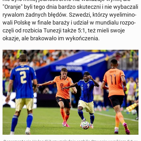
"Oranje" byli tego dnia bardzo sku­tecz­ni i nie wy­ba­cza­li
rywalom żadnych błędów. Szwedzi, którzy wy­eli­mi­no­
wa­li Polskę w finale baraży i udział w mun­dia­lu roz­po­
czę­li od roz­bi­cia Tunezji także 5:1, też mieli swoje
okazje, ale bra­ko­wa­ło im wy­koń­cze­nia.