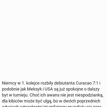
Niemcy w 1. kolejce rozbiły de­biu­tan­ta Curacao 7:1 i
po­dob­nie jak Meksyk i USA są już spo­koj­ne o dalszy
byt w tur­nie­ju. Choć ich awans nie jest nie­spo­dzian­ką,
dla kibiców może być ulgą, bo w dwóch po­przed­nich
edy­cjach czte­ro­krot­ni trium­fa­to­rzy mun­dia­lu nie prze­