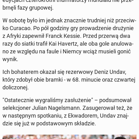
brnę­li fazy gru­po­wej.
W sobotę było im jednak znacz­nie trud­niej niż prze­ciw­
ko Curacao. Po pół godziny gry pro­wa­dze­nie dru­ży­nie
z Afryki za­pew­nił Franck Kessie. Przed przerwą dwa
razy do siatki trafił Kai Havertz, ale oba gole anu­lo­wa­
no ze względu na faule i Niemcy wciąż musieli gonić
wynik.
Ich bo­ha­te­rem okazał się re­zer­wo­wy Deniz Undav,
który zdobył obie bramki - w 68. minucie oraz czwar­tej
do­li­czo­nej.
"Osta­tecz­nie wy­gra­li­śmy za­słu­że­nie" – pod­su­mo­wał
se­lek­cjo­ner Julian Na­gel­smann. Za­su­ge­ro­wał też, że
w na­stęp­nym spo­tka­niu, z Ekwa­do­rem, Undav znaj­
dzie się już w pod­sta­wo­wym skła­dzie.