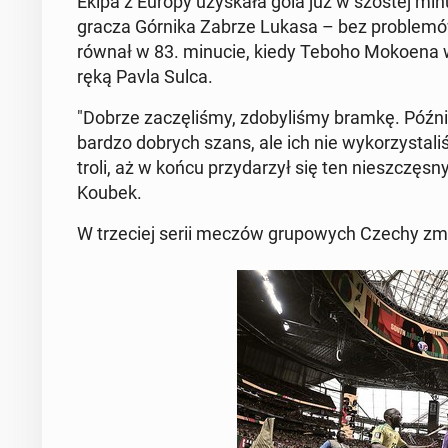
Ekipa z Europy uzy­ska­ła gola już w szóstej min
gracza Górnika Zabrze Lukasa – bez pro­ble­mó
rów­nał w 83. minucie, kiedy Teboho Mokoena wy­ko
ręką Pavla Sulca.
"Dobrze za­czę­li­śmy, zdo­by­li­śmy bramkę. Późni
bardzo dobrych szans, ale ich nie wy­ko­rzy­sta­l
tro­li, aż w końcu przy­da­rzył się ten nie­szczę­s
Koubek.
W trze­ciej serii meczów gru­po­wych Czechy zmi