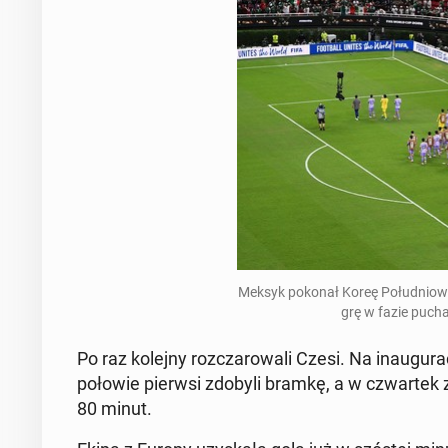
Meksyk pokonał Koreę Po­łu­dnio­wą 
grę w fazie pu­cha
Po raz kolejny roz­cza­ro­wa­li Czesi. Na in­au­gu­r
połowie pierwsi zdobyli bramkę, a w czwar­tek zre
80 minut.