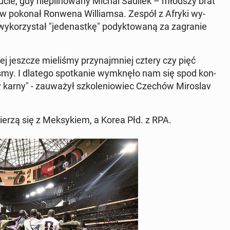
ucie, gdy nie­pil­no­wa­ny Michal Sadilek – młodszy brat
w pokonał Ronwena Wil­liam­sa. Zespół z Afryki wy­
­rzy­stał "je­de­nast­kę" po­dyk­to­wa­ną za za­gra­nie
ej jeszcze mie­li­śmy przy­naj­mniej cztery czy pięć
i­śmy. I dlatego spo­tka­nie wy­mknę­ło nam się spod kon­
ny karny" - za­uwa­żył szko­le­nio­wiec Czechów Mi­ro­slav
erzą się z Mek­sy­kiem, a Korea Płd. z RPA.