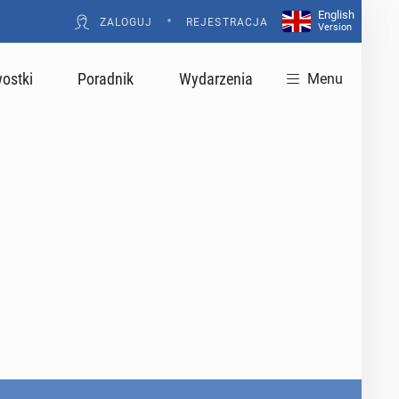
English
•
ZALOGUJ
REJESTRACJA
Version
ostki
Poradnik
Wydarzenia
Menu