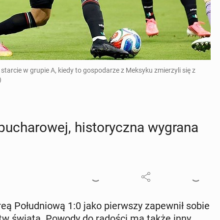
arcie w grupie A, kiedy to gospodarze z Meksyku zmierzyli się z
)
cha­ro­wej, hi­sto­rycz­na wygrana
eą Po­łu­dnio­wą 1:0 jako pierw­szy za­pew­nił sobie
ostw świata. Powody do radości ma także inny