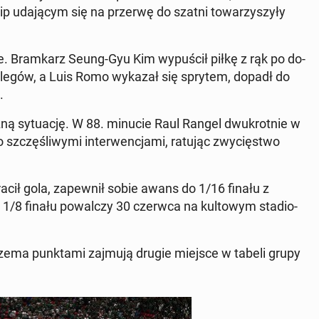
ip uda­ją­cym się na przerwę do szatni to­wa­rzy­szy­ły
e. Bram­karz Seung-Gyu Kim wy­pu­ścił piłkę z rąk po do­
 kolegów, a Luis Romo wykazał się sprytem, dopadł do
.
groźną sy­tu­ację. W 88. minucie Raul Rangel dwu­krot­nie w
 szczę­śli­wy­mi in­ter­wen­cja­mi, ratując zwy­cię­stwo
cił gola, za­pew­nił sobie awans do 1/16 finału z
1/8 finału po­wal­czy 30 czerwca na kul­to­wym sta­dio­
z trzema punk­ta­mi zajmują drugie miejsce w tabeli grupy