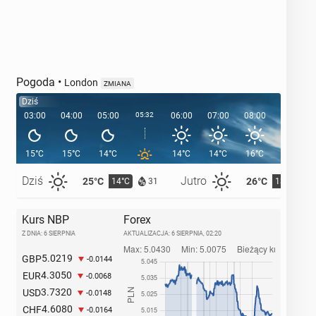
Pogoda
•
London
ZMIANA
Dziś
03:00
04:00
05:00
05:32
06:00
07:00
08:00
09:00
15°C
15°C
14°C
14°C
14°C
16°C
18°C
Dziś
Jutro
25°C
26°C
14°C
13°C
31
Kurs NBP
Forex
Z DNIA: 6 SIERPNIA
AKTUALIZACJA:
6 SIERPNIA, 02:20
5.0219
GBP
-0.0144
4.3050
EUR
-0.0068
3.7320
USD
-0.0148
4.6080
CHF
-0.0164