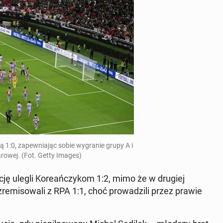
1:0, za­pew­nia­jąc sobie wy­gra­nie grupy A i
­ro­wej. (Fot. Getty Images)
a­cję ulegli Ko­re­ań­czy­kom 1:2, mimo że w drugiej
­mi­so­wa­li z RPA 1:1, choć pro­wa­dzi­li przez prawie