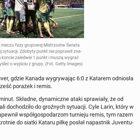
 meczu fazy gru­po­wej Mi­strzostw Świata
j sy­tu­acji. Zdobyty punkt nie po­pra­wił zna­
 koncie za­le­d­wie 1 punkt i muszą wygrać
yśleć o wyjściu z grupy. (Fot. Getty Images)
­uver, gdzie Kanada wy­gry­wa­jąc 6:0 z Katarem od­nio­sła
sześć porażek i remis.
5 minut. Składne, dy­na­micz­ne ataki spra­wia­ły, że od
do­cho­dzi­ło do groź­nych sy­tu­acji. Cyle Larin, który w
za­pew­nił współ­go­spo­da­rzom tur­nie­ju remis, tym razem
t­nie do siatki Kataru piłkę posłał na­past­nik Ju­ven­tu­