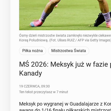
Ósmy dzień mistrzostw świata zamknęło niezwykle ciekawe st
Koreą Południową. (Fot. Ulises RUIZ / AFP via Getty Images
Piłka nożna
Mistrzostwa Świata
MŚ 2026: Meksyk już w fazie pu­
Kanady
19 CZERWCA, 09:30
Ten tekst przeczytasz w 7 minut
Meksyk po wy­gra­nej w Gu­ada­la­ja­rze z Kor
awans do 1/16 finału pił­kar­skich mi­strz