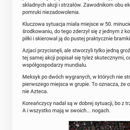
skład­nych akcji i strza­łów. Za­wod­ni­kom obu ek
pomruki nie­za­do­wo­le­nia.
Klu­czo­wa sy­tu­acja miała miejsce w 50. minuci
środ­ko­wa­niu, do tego zderzył się z jednym z
piłki i skie­ro­wał ją do pustej prak­tycz­nie bramki
Azjaci przy­ci­snę­li, ale stwo­rzy­li tylko jedną 
tej samej akcji popisał się tyleż sku­tecz­ny­mi, co
współ­go­spo­da­rzy mun­dia­lu.
Meksyk po dwóch wy­gra­nych, w których nie stra
pierw­sze­go miejsca w grupie. To oznacza, że o 
nie Azteca.
Ko­re­ań­czy­cy nadal są w dobrej sy­tu­acji, bo 
A i wszyst­ko mają w swoich... nogach.