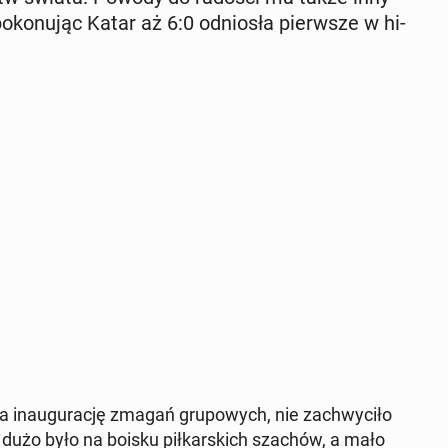
o­ko­nu­jąc Katar aż 6:0 od­nio­sła pierw­sze w hi­
a in­au­gu­ra­cję zmagań gru­po­wych, nie za­chwy­ci­ło
dużo było na boisku pił­kar­skich szachów, a mało