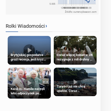
Źródło: currencybeacon.com
›
Rolki Wiadomości
Brytyjskiej gospodarce
Coraz więcej kobiet w UK
grozi recesja, jeśli kryzys
rezygnuje z roli druhny na
na Bliskim Wschodzie się
ślubie
przedłuży
Turyści już nie chcą
Karol III i Kamila zaczęli
upałów. Coraz
letni odpoczynek po
popularniejsze
Igrzyskach Wspólnoty w
„coolcation”
Glasgow