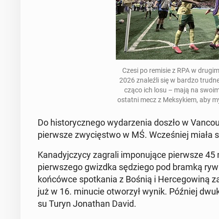
Czesi po remisie z RPA w drugim
2026 zna­leź­li się w bardzo trudne
czą­co ich losu – mają na swoim
ostatni mecz z Mek­sy­kiem, aby m
Do hi­sto­rycz­ne­go wy­da­rze­nia doszło w Van­co
pierw­sze zwy­cię­stwo w MŚ. Wcze­śniej miała 
Ka­na­dyj­czy­cy zagrali im­po­nu­ją­ce pierw­sze 4
pierw­sze­go gwizdka sę­dzie­go pod bramką rywali 
koń­ców­ce spo­tka­nia z Bośnią i Her­ce­go­wi­ną 
już w 16. minucie otwo­rzył wynik. Później dwu­kro
su Turyn Jo­na­than David.