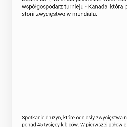
współ­go­spo­darz tur­nie­ju - Kanada, która p
sto­rii zwy­cię­stwo w mun­dia­lu.
Spo­tka­nie drużyn, które od­nio­sły zwy­cię­stwa n
ponad 45 tysięcy kibiców. W pierw­szej połowie 