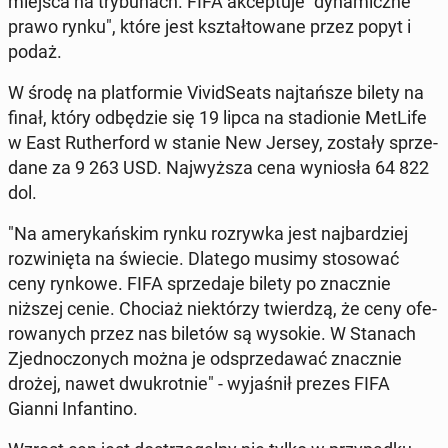
miejsca na try­bu­nach. FIFA ak­cep­tu­je "dy­na­micz­ne
prawo rynku", które jest kształ­to­wa­ne przez popyt i
podaż.
W środę na plat­for­mie Vi­vid­Se­ats naj­tań­sze bilety na
finał, który od­bę­dzie się 19 lipca na sta­dio­nie MetLife
w East Ru­ther­ford w stanie New Jersey, zostały sprze­
da­ne za 9 263 USD. Naj­wyż­sza cena wy­nio­sła 64 822
dol.
"Na ame­ry­kań­skim rynku roz­ryw­ka jest naj­bar­dziej
roz­wi­nię­ta na świecie. Dlatego musimy sto­so­wać
ceny rynkowe. FIFA sprze­da­je bilety po znacz­nie
niższej cenie. Chociaż nie­któ­rzy twier­dzą, że ceny ofe­
ro­wa­nych przez nas biletów są wysokie. W Stanach
Zjed­no­czo­nych można je od­sprze­da­wać znacz­nie
drożej, nawet dwu­krot­nie" - wy­ja­śnił prezes FIFA
Gianni In­fan­ti­no.