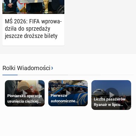
MŚ 2026: FIFA wpro­wa­
dzi­ła do sprze­da­ży
jeszcze droższe bilety
›
Rolki Wiadomości
Pierwsze
Pionierska operacja
Liczba pasażerów
autonomiczne
usunięcia ciężkiej
Ryanair w lipcu
Ubery pojawią się
wady wrodzonej
pobiła rekord
w Londynie jeszcze
płodu w łonie matki
tego lata