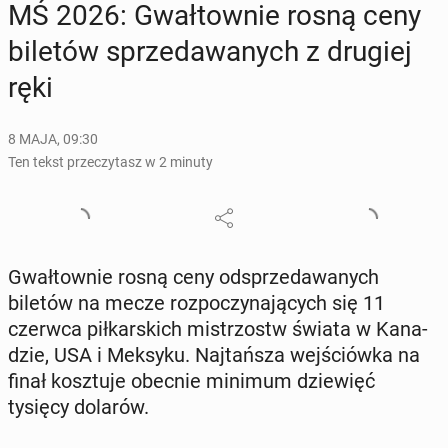
MŚ 2026: Gwał­tow­nie rosną ceny
biletów sprze­da­wa­nych z drugiej
ręki
8 MAJA, 09:30
Ten tekst przeczytasz w 2 minuty
Gwał­tow­nie rosną ceny od­sprze­da­wa­nych
biletów na mecze roz­po­czy­na­ją­cych się 11
czerwca pił­kar­skich mi­strzostw świata w Ka­na­
dzie, USA i Meksyku. Naj­tań­sza wej­ściów­ka na
finał kosz­tu­je obecnie minimum dzie­więć
tysięcy dolarów.