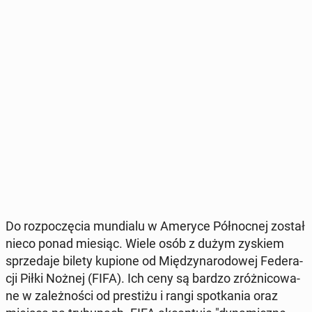
Do roz­po­czę­cia mun­dia­lu w Ameryce Pół­noc­nej został
nieco ponad miesiąc. Wiele osób z dużym zyskiem
sprze­da­je bilety kupione od Mię­dzy­na­ro­do­wej Fe­de­ra­
cji Piłki Nożnej (FIFA). Ich ceny są bardzo zróż­ni­co­wa­
ne w za­leż­no­ści od pre­sti­żu i rangi spo­tka­nia oraz