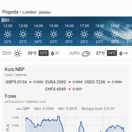
Pogoda
•
London
ZMIANA
Dziś
12:00
13:00
14:00
15:00
16:00
17:00
18:00
19:00
20:
23°C
23°C
24°C
25°C
25°C
25°C
24°C
22°C
21
Dziś
Jutro
25°C
27°C
10°C
14°C
37
19
Kurs NBP
Z DNIA: 7 SIERPNIA
5.0134
4.2982
3.7236
GBP
EUR
USD
-0.0085
-0.0068
-0.0084
4.6049
CHF
-0.0031
Forex
AKTUALIZACJA:
7 SIERPNIA, 12:30