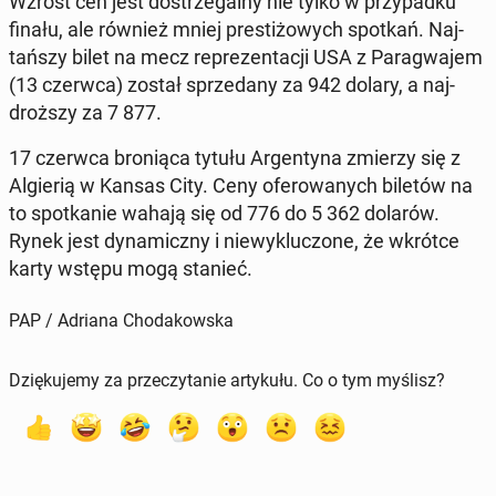
Wzrost cen jest do­strze­gal­ny nie tylko w przy­pad­ku
finału, ale również mniej pre­sti­żo­wych spotkań. Naj­
tań­szy bilet na mecz re­pre­zen­ta­cji USA z Pa­ra­gwa­jem
(13 czerwca) został sprze­da­ny za 942 dolary, a naj­
droż­szy za 7 877.
17 czerwca bro­nią­ca tytułu Ar­gen­ty­na zmierzy się z
Al­gie­rią w Kansas City. Ceny ofe­ro­wa­nych biletów na
to spo­tka­nie wahają się od 776 do 5 362 dolarów.
Rynek jest dy­na­micz­ny i nie­wy­klu­czo­ne, że wkrótce
karty wstępu mogą stanieć.
PAP / Adriana Chodakowska
Dziękujemy za przeczytanie artykułu. Co o tym myślisz?