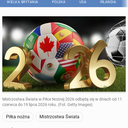
WIELKA BRYTANIA
POLSKA
USA
IRLANDIA
Mistrzostwa Świata w Piłce Nożnej 2026 odbędą się w dniach od 11
czerwca do 19 lipca 2026 roku. (Fot. Getty Images)
Piłka nożna
Mistrzostwa Świata