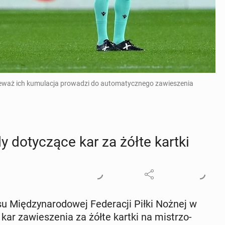
ieważ ich kumulacja prowadzi do automatycznego zawieszenia
 do­ty­czą­ce kar za żółte kartki
u Mię­dzy­na­ro­do­wej Fe­de­ra­cji Piłki Nożnej w
kar za­wie­sze­nia za żółte kartki na mi­strzo­