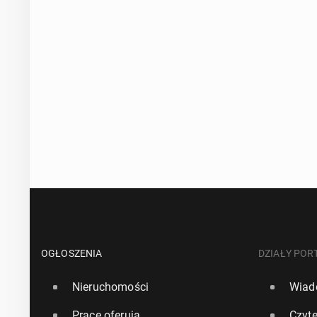
OGŁOSZENIA
DZIAŁY POR
Nieruchomości
Wiad
Pracę oferują
Czyte