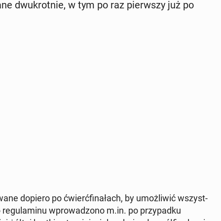
ne dwu­krot­nie, w tym po raz pierw­szy już po
wa­ne dopiero po ćwierć­fi­na­łach, by umoż­li­wić wszyst­
e­gu­la­mi­nu wpro­wa­dzo­no m.in. po przy­pad­ku