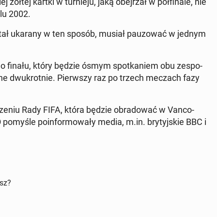
ółtej kartki w tur­nie­ju, jaką obej­rzał w pół­fi­na­le, nie
lu 2002.
ostał ukarany w ten sposób, musiał pau­zo­wać w jednym
do finału, który będzie ósmym spo­tka­niem obu ze­spo­
a­ne dwu­krot­nie. Pierw­szy raz po trzech meczach fazy
ze­niu Rady FIFA, która będzie ob­ra­do­wać w Van­co­
 O pomyśle po­in­for­mo­wa­ły media, m.in. bry­tyj­skie BBC i
isz?