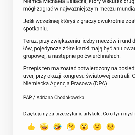
Niemca Mi­cha­ela Bal­lac­ka, który wskutek drugiej ż
mógł zagrać w naj­waż­niej­szym meczu mun­dia­
Jeśli wcze­śniej któryś z graczy dwu­krot­nie z
spo­tka­niu.
Teraz, przy zwięk­sze­niu liczby meczów i rund 
łów, po­je­dyn­cze żółte kartki mają być anu­lo­w
gru­po­wej, a na­stęp­nie po ćwierć­fi­na­łach.
Przepis ten ma zostać po­twier­dzo­ny na po­sie­d
uver, przy okazji kon­gre­su świa­to­wej cen­tra­li.
Nie­miec­ka Agencja Prasowa (DPA).
PAP / Adriana Chodakowska
Dziękujemy za przeczytanie artykułu. Co o tym myśl