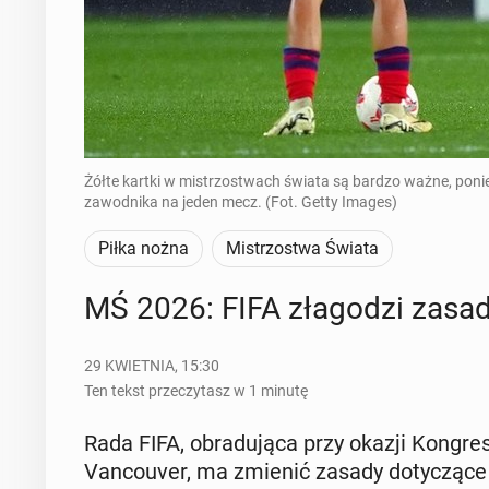
Żółte kartki w mistrzostwach świata są bardzo ważne, pon
zawodnika na jeden mecz. (Fot. Getty Images)
Piłka nożna
Mistrzostwa Świata
MŚ 2026: FIFA zła­go­dzi zasady
29 KWIETNIA, 15:30
Ten tekst przeczytasz w 1 minutę
Rada FIFA, ob­ra­du­ją­ca przy okazji Kon­gre­s
Van­co­uver, ma zmienić zasady do­ty­czą­ce 