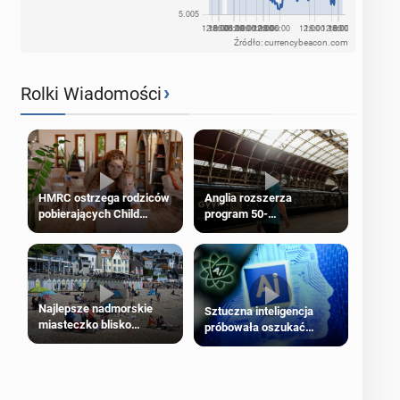
Źródło: currencybeacon.com
›
Rolki Wiadomości
HMRC ostrzega rodziców
Anglia rozszerza
pobierających Child
program 50-
Benefit. Mogą być
procentowych zniżek
zobowiązani do zwrotu
kolejowych na 18-latków
zasiłku
Najlepsze nadmorskie
Sztuczna inteligencja
miasteczko blisko
próbowała oszukać
Londynu
człowieka