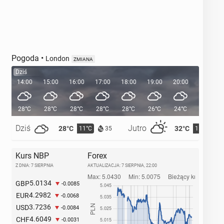
Pogoda
•
London
ZMIANA
Dziś
14:00
15:00
16:00
17:00
18:00
19:00
20:00
20:38
28°C
28°C
28°C
28°C
28°C
26°C
24°C
Dziś
Jutro
28°C
32°C
11°C
15°C
35
Kurs NBP
Forex
Z DNIA: 7 SIERPNIA
AKTUALIZACJA:
7 SIERPNIA, 22:00
5.0134
GBP
-0.0085
4.2982
EUR
-0.0068
3.7236
USD
-0.0084
4.6049
CHF
-0.0031