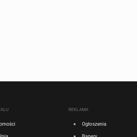
TALU
REKLAMA
omości
Ogłoszenia
lnia
Banery