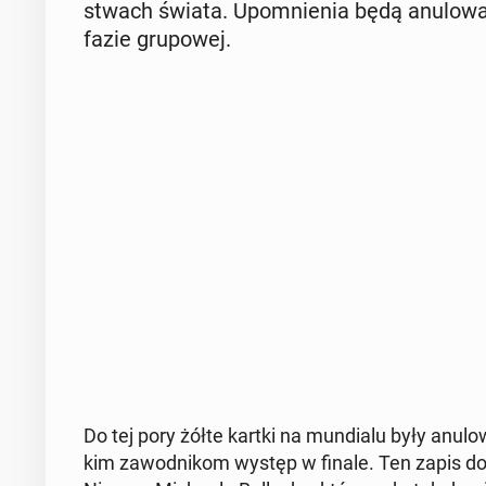
stwach świata. Upo­mnie­nia będą anu­lo­wa­
fazie gru­po­wej.
Do tej pory żółte kartki na mun­dia­lu były anu­lo­
kim za­wod­ni­kom występ w finale. Ten zapis do r