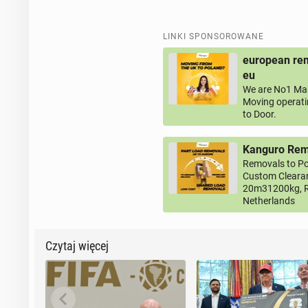
LINKI SPONSOROWANE
european rem
eu
We are No1 Man
Moving operati
to Door.
Kanguro Remo
Removals to Po
Custom Clearan
20m31200kg, R
Netherlands
Czytaj więcej