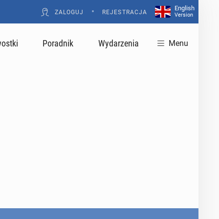
English
•
ZALOGUJ
REJESTRACJA
Version
ostki
Poradnik
Wydarzenia
Menu