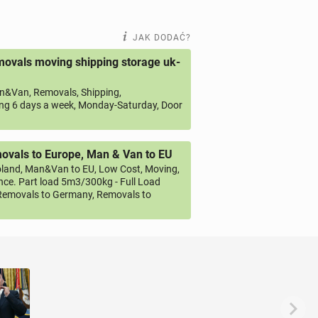
JAK DODAĆ?
ovals moving shipping storage uk-
&Van, Removals, Shipping,
ng 6 days a week, Monday-Saturday, Door
vals to Europe, Man & Van to EU
land, Man&Van to EU, Low Cost, Moving,
ce. Part load 5m3/300kg - Full Load
emovals to Germany, Removals to