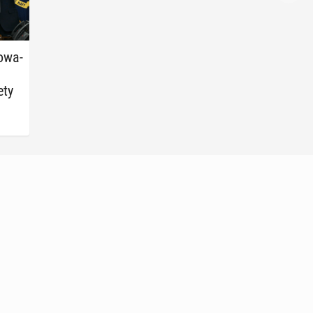
­wa­
ety