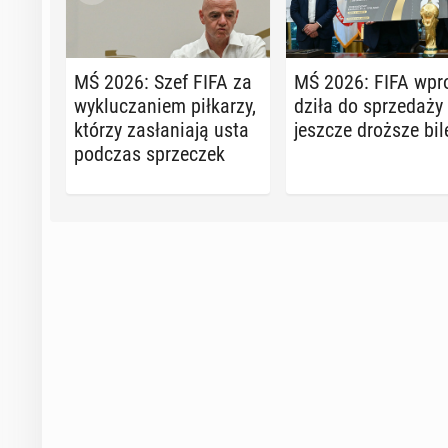
MŚ 2026: Szef FIFA za
MŚ 2026: FIFA wpro
wy­klu­cza­niem pił­ka­rzy,
dzi­ła do sprze­da­ży
którzy za­sła­nia­ją usta
jeszcze droższe bil
podczas sprze­czek