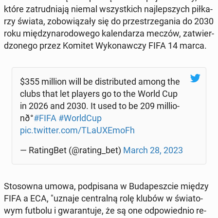
które za­trud­nia­ją niemal wszyst­kich naj­lep­szych pił­ka­
rzy świata, zo­bo­wią­za­ły się do prze­strze­ga­nia do 2030
roku mię­dzy­na­ro­do­we­go ka­len­da­rza meczów, za­twier­
dzo­ne­go przez Komitet Wy­ko­naw­czy FIFA 14 marca.
$355 million will be di­stri­bu­ted among the
clubs that let players go to the World Cup
in 2026 and 2030. It used to be 209 mil­lio­
nð°
#FIFA
#World­Cup
pic.twitter.com/TLaU­XE­moFh
— Ra­ting­Bet (@rating_bet)
March 28, 2023
Sto­sow­na umowa, pod­pi­sa­na w Bu­da­pesz­cie między
FIFA a ECA, "uznaje cen­tral­ną rolę klubów w świa­to­
wym futbolu i gwa­ran­tu­je, że są one od­po­wied­nio re­