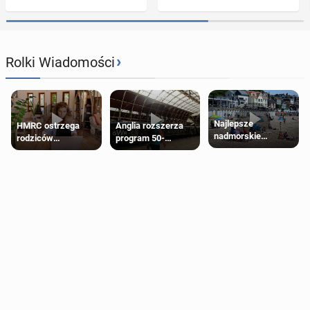
›
Rolki Wiadomości
Najlepsze
HMRC ostrzega
Anglia rozszerza
nadmorskie
rodziców
program 50-
miasteczko blisko
pobierających Child
procentowych
Londynu
Benefit. Mogą być
zniżek kolejowych
zobowiązani do
na 18-latków
zwrotu zasiłku