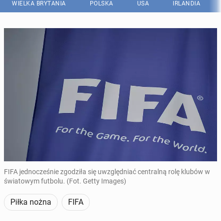
WIELKA BRYTANIA
POLSKA
USA
IRLANDIA
FIFA jednocześnie zgodziła się uwzględniać centralną rolę klubów w
światowym futbolu. (Fot. Getty Images)
Piłka nożna
FIFA