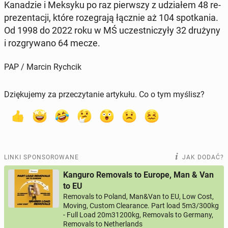
Ka­na­dzie i Meksyku po raz pierw­szy z udzia­łem 48 re­
pre­zen­ta­cji, które ro­ze­gra­ją łącznie aż 104 spo­tka­nia.
Od 1998 do 2022 roku w MŚ uczest­ni­czy­ły 32 drużyny
i roz­gry­wa­no 64 mecze.
PAP / Marcin Rychcik
Dziękujemy za przeczytanie artykułu. Co o tym myślisz?
LINKI SPONSOROWANE
JAK DODAĆ?
Kanguro Removals to Europe, Man & Van
to EU
Removals to Poland, Man&Van to EU, Low Cost,
Moving, Custom Clearance. Part load 5m3/300kg
- Full Load 20m31200kg, Removals to Germany,
Removals to Netherlands