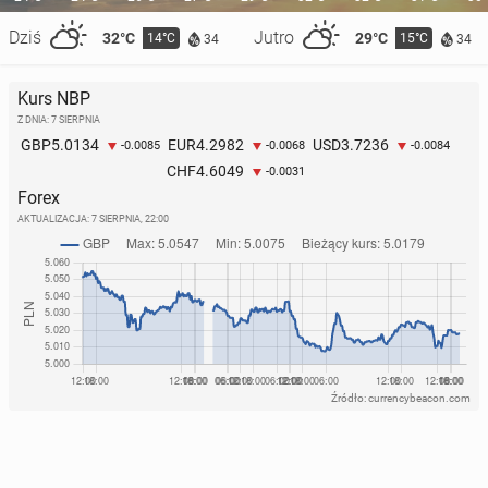
Dziś
Jutro
32°C
29°C
14°C
15°C
34
34
Kurs NBP
Z DNIA: 7 SIERPNIA
5.0134
4.2982
3.7236
GBP
EUR
USD
-0.0085
-0.0068
-0.0084
4.6049
CHF
-0.0031
Forex
AKTUALIZACJA:
7 SIERPNIA, 22:00
Źródło: currencybeacon.com