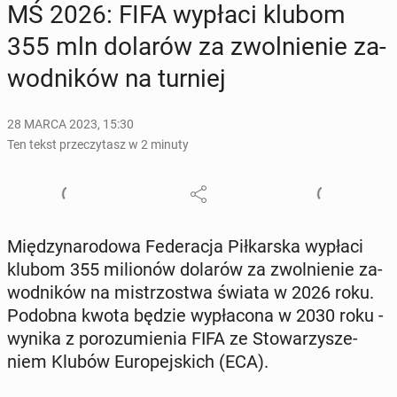
MŚ 2026: FIFA wypłaci klubom
355 mln dolarów za zwol­nie­nie za­
wod­ni­ków na turniej
28 MARCA 2023, 15:30
Ten tekst przeczytasz w 2 minuty
Mię­dzy­na­ro­do­wa Fe­de­ra­cja Pił­kar­ska wypłaci
klubom 355 mi­lio­nów dolarów za zwol­nie­nie za­
wod­ni­ków na mi­strzo­stwa świata w 2026 roku.
Podobna kwota będzie wy­pła­co­na w 2030 roku -
wynika z po­ro­zu­mie­nia FIFA ze Sto­wa­rzy­sze­
niem Klubów Eu­ro­pej­skich (ECA).