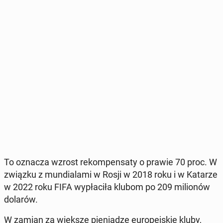
To oznacza wzrost re­kom­pen­sa­ty o prawie 70 proc. W
związku z mun­dia­la­mi w Rosji w 2018 roku i w Katarze
w 2022 roku FIFA wy­pła­ci­ła klubom po 209 mi­lio­nów
dolarów.
W zamian za większe pie­nią­dze eu­ro­pej­skie kluby,