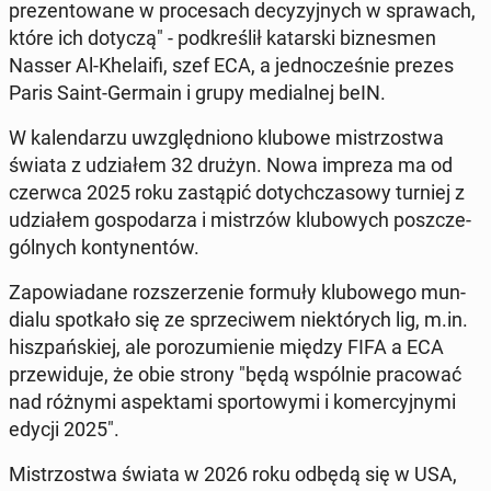
pre­zen­to­wa­ne w pro­ce­sach de­cy­zyj­nych w spra­wach,
które ich dotyczą" - pod­kre­ślił ka­tar­ski biz­nes­men
Nasser Al-Khe­la­ifi, szef ECA, a jed­no­cze­śnie prezes
Paris Saint-Germain i grupy me­dial­nej beIN.
W ka­len­da­rzu uwzględ­nio­no klubowe mi­strzo­stwa
świata z udzia­łem 32 drużyn. Nowa impreza ma od
czerwca 2025 roku za­stą­pić do­tych­cza­so­wy turniej z
udzia­łem go­spo­da­rza i mi­strzów klu­bo­wych po­szcze­
gól­nych kon­ty­nen­tów.
Za­po­wia­da­ne roz­sze­rze­nie formuły klu­bo­we­go mun­
dia­lu spo­tka­ło się ze sprze­ci­wem nie­któ­rych lig, m.in.
hisz­pań­skiej, ale po­ro­zu­mie­nie między FIFA a ECA
prze­wi­du­je, że obie strony "będą wspól­nie pra­co­wać
nad różnymi aspek­ta­mi spor­to­wy­mi i ko­mer­cyj­ny­mi
edycji 2025".
Mi­strzo­stwa świata w 2026 roku odbędą się w USA,