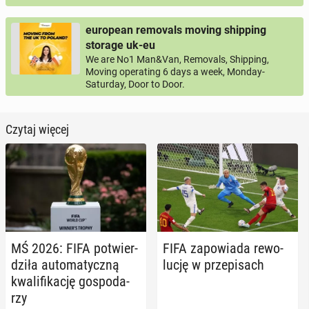
european removals moving shipping
storage uk-eu
We are No1 Man&Van, Removals, Shipping,
Moving operating 6 days a week, Monday-
Saturday, Door to Door.
Czytaj więcej
MŚ 2026: FIFA po­twier­
FIFA za­po­wia­da re­wo­
dzi­ła au­to­ma­tycz­ną
lu­cję w prze­pi­sach
kwa­li­fi­ka­cję go­spo­da­
rzy