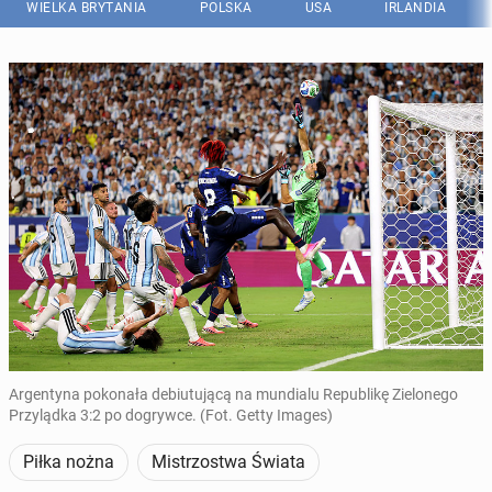
WIELKA BRYTANIA
POLSKA
USA
IRLANDIA
Argentyna pokonała debiutującą na mundialu Republikę Zielonego
Przylądka 3:2 po dogrywce. (Fot. Getty Images)
Piłka nożna
Mistrzostwa Świata