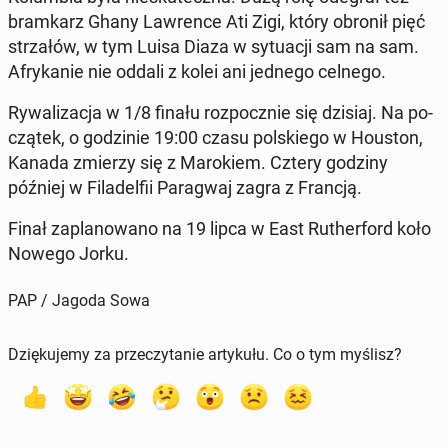
bram­karz Ghany Law­ren­ce Ati Zigi, który obronił pięć
strza­łów, w tym Luisa Diaza w sy­tu­acji sam na sam.
Afry­ka­nie nie oddali z kolei ani jednego celnego.
Ry­wa­li­za­cja w 1/8 finału roz­pocz­nie się dzisiaj. Na po­
czą­tek, o go­dzi­nie 19:00 czasu pol­skie­go w Houston,
Kanada zmierzy się z Ma­ro­kiem. Cztery godziny
później w Fi­la­del­fii Pa­ra­gwaj zagra z Francją.
Finał za­pla­no­wa­no na 19 lipca w East Ru­ther­ford koło
Nowego Jorku.
PAP / Jagoda Sowa
Dziękujemy za przeczytanie artykułu. Co o tym myślisz?