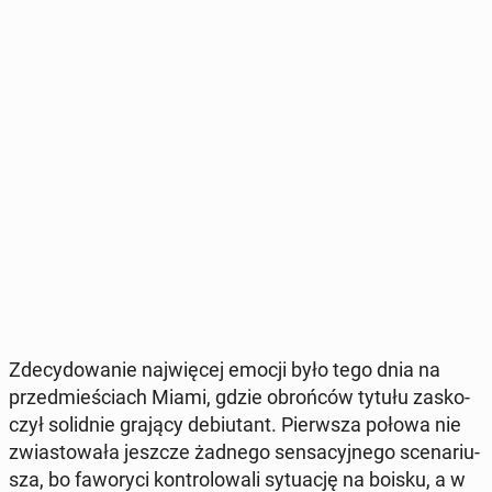
Zde­cy­do­wa­nie naj­wię­cej emocji było tego dnia na
przed­mie­ściach Miami, gdzie obroń­ców tytułu za­sko­
czył so­lid­nie grający de­biu­tant. Pierw­sza połowa nie
zwia­sto­wa­ła jeszcze żadnego sen­sa­cyj­ne­go sce­na­riu­
sza, bo fa­wo­ry­ci kon­tro­lo­wa­li sy­tu­ację na boisku, a w