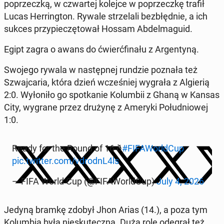
po­przecz­ką, w czwar­tej kolejce w po­przecz­kę trafił
Lucas Her­ring­ton. Rywale strze­la­li bez­błęd­nie, a ich
sukces przy­pie­czę­to­wał Hossam Ab­del­ma­gu­id.
Egipt zagra o awans do ćwierć­fi­na­łu z Ar­gen­ty­ną.
Swojego rywala w na­stęp­nej rundzie poznała też
Szwaj­ca­ria, która dzień wcze­śniej wygrała z Al­gie­rią
2:0. Wy­ło­ni­ło go spo­tka­nie Ko­lum­bii z Ghaną w Kansas
City, wygrane przez drużynę z Ameryki Po­łu­dnio­wej
1:0.
Ready for the Round of 16 ð
#FI­FA­World­Cup
pic.twitter.com/vdrodnL4ls
— FIFA World Cup (@FI­FA­World­Cup)
July 4, 2026
Jedyną bramkę zdobył Jhon Arias (14.), a poza tym
Ko­lum­bia była nie­sku­tecz­na. Dużą rolę odegrał też