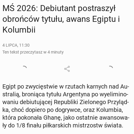
MŚ 2026: De­biu­tant po­stra­szył
obroń­ców tytułu, awans Egiptu i
Ko­lum­bii
4 LIPCA, 11:30
Ten tekst przeczytasz w 4 minuty
Egipt po zwy­cię­stwie w rzutach karnych nad Au­
stra­lią, bro­nią­ca tytułu Ar­gen­ty­na po wy­eli­mi­no­
wa­niu de­biu­tu­ją­cej Re­pu­bli­ki Zie­lo­ne­go Przy­ląd­
ka, choć dopiero po do­gryw­ce, oraz Ko­lum­bia,
która po­ko­na­ła Ghanę, jako ostat­nie awan­so­wa­
ły do 1/8 finału pił­kar­skich mi­strzostw świata.