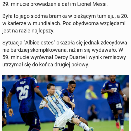
29. minucie pro­wa­dze­nie dał im Lionel Messi.
Była to jego siódma bramka w bie­żą­cym tur­nie­ju, a 20.
w ka­rie­rze w mun­dia­lach. Pod oby­dwo­ma wzglę­da­mi
jest na razie naj­lep­szy.
Sy­tu­acja "Al­bi­ce­le­stes" okazała się jednak zde­cy­do­wa­
nie bar­dziej skom­pli­ko­wa­na, niż im się wy­da­wa­ło. W
59. minucie wy­rów­nał Deroy Duarte i wynik re­mi­so­wy
utrzy­mał się do końca drugiej połowy.