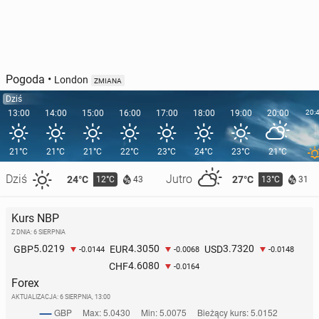
Pogoda
•
London
ZMIANA
Dziś
13:00
14:00
15:00
16:00
17:00
18:00
19:00
20:00
20:
21°C
21°C
21°C
22°C
23°C
24°C
23°C
21°C
Dziś
Jutro
24°C
27°C
12°C
13°C
43
31
Kurs NBP
Z DNIA: 6 SIERPNIA
5.0219
4.3050
3.7320
GBP
EUR
USD
-0.0144
-0.0068
-0.0148
4.6080
CHF
-0.0164
Forex
AKTUALIZACJA:
6 SIERPNIA, 13:00