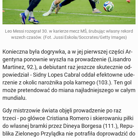
Leo Messi ro­ze­grał 30. w ka­rie­rze mecz MŚ, śru­bu­jąc własny rekord
wszech czasów. (Fot. Jussi Eskola/Soc­cra­tes/Getty Images)
Ko­niecz­na była do­gryw­ka, a w jej pierw­szej części Ar­
gen­ty­na po­now­nie wyszła na pro­wa­dze­nie (Li­san­dro
Mar­ti­nez, 92.), a de­biu­tant raz jeszcze sku­tecz­nie od­
po­wie­dział - Sidny Lopes Cabral oddał efek­tow­ne ude­
rze­nie z okolic na­roż­ni­ka pola karnego (103.). Ten gol
może pre­ten­do­wać do miana naj­ład­niej­sze­go w całym
mun­dia­lu.
Gdy mi­strzo­wie świata objęli pro­wa­dze­nie po raz
trzeci - po główce Cri­stia­na Romero i skie­ro­wa­niu piłki
do własnej bramki przez Dineya Borgesa (111.), Re­pu­
bli­ka Zie­lo­ne­go Przy­ląd­ka nie po­tra­fi­ła do­pro­wa­dzić do