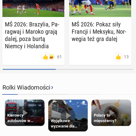
MŚ 2026: Bra­zy­lia, Pa­
MŚ 2026: Pokaz siły
ra­gwaj i Maroko grają
Francji i Meksyku, Nor­
dalej, poza burtą
we­gia też gra dalej
Niemcy i Ho­lan­dia
61
13
›
Rolki Wiadomości
Kierowcy
Polacy to
Wyjątkowe
autobusów w
mięsożercy?
wyzwanie dla
Londynie
posiadaczy kart
zapowiadają strajki