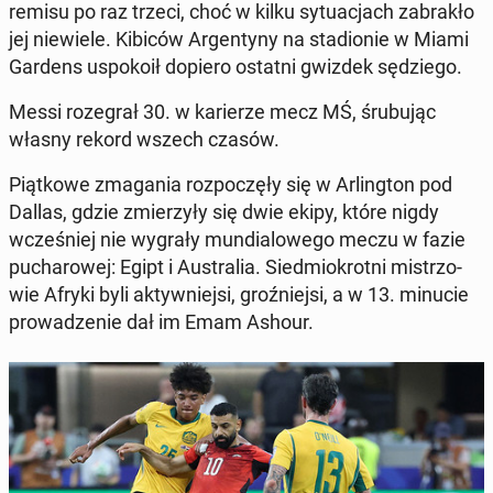
remisu po raz trzeci, choć w kilku sy­tu­acjach za­bra­kło
jej nie­wie­le. Kibiców Ar­gen­ty­ny na sta­dio­nie w Miami
Gardens uspo­ko­ił dopiero ostatni gwizdek sę­dzie­go.
Messi ro­ze­grał 30. w ka­rie­rze mecz MŚ, śru­bu­jąc
własny rekord wszech czasów.
Piąt­ko­we zma­ga­nia roz­po­czę­ły się w Ar­ling­ton pod
Dallas, gdzie zmie­rzy­ły się dwie ekipy, które nigdy
wcze­śniej nie wygrały mun­dia­lo­we­go meczu w fazie
pu­cha­ro­wej: Egipt i Au­stra­lia. Sied­mio­krot­ni mi­strzo­
wie Afryki byli ak­tyw­niej­si, groź­niej­si, a w 13. minucie
pro­wa­dze­nie dał im Emam Ashour.