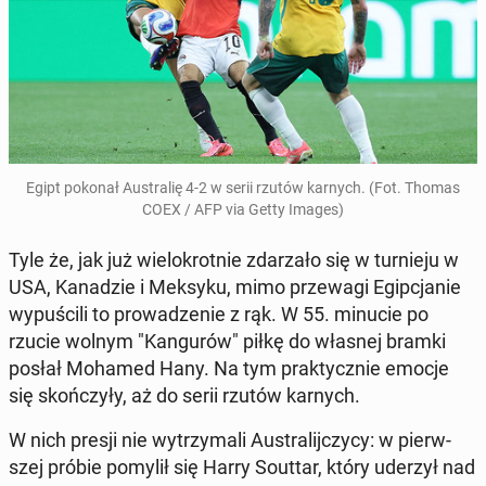
Egipt pokonał Au­stra­lię 4-2 w serii rzutów karnych. (Fot. Thomas
COEX / AFP via Getty Images)
Tyle że, jak już wie­lo­krot­nie zda­rza­ło się w tur­nie­ju w
USA, Ka­na­dzie i Meksyku, mimo prze­wa­gi Egip­cja­nie
wy­pu­ści­li to pro­wa­dze­nie z rąk. W 55. minucie po
rzucie wolnym "Kan­gu­rów" piłkę do własnej bramki
posłał Mohamed Hany. Na tym prak­tycz­nie emocje
się skoń­czy­ły, aż do serii rzutów karnych.
W nich presji nie wy­trzy­ma­li Au­stra­lij­czy­cy: w pierw­
szej próbie pomylił się Harry Souttar, który uderzył nad