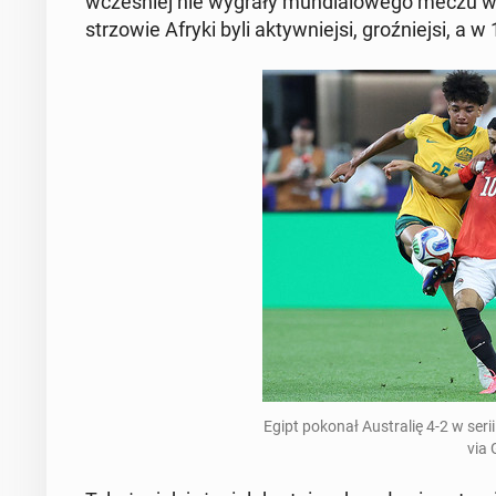
wcze­śniej nie wygrały mun­dia­lo­we­go meczu w faz
strzo­wie Afryki byli ak­tyw­niej­si, groź­niej­si,
Egipt pokonał Au­stra­lię 4-2 w s
via 