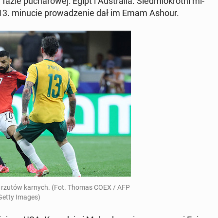
ie pu­cha­ro­wej: Egipt i Au­stra­lia. Sied­mio­krot­ni mi­
 a w 13. minucie pro­wa­dze­nie dał im Emam Ashour.
erii rzutów karnych. (Fot. Thomas COEX / AFP
Getty Images)