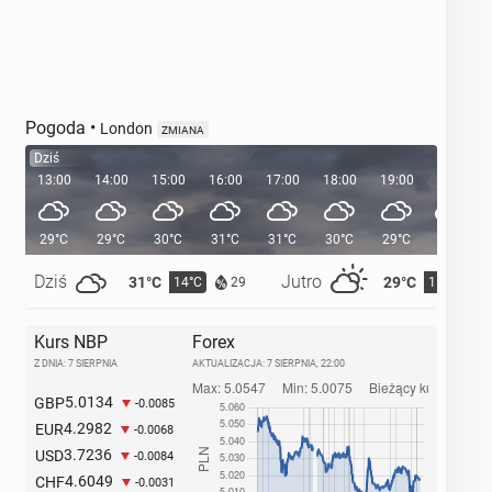
Pogoda
•
London
ZMIANA
Dziś
13:00
14:00
15:00
16:00
17:00
18:00
19:00
20:00
29°C
29°C
30°C
31°C
31°C
30°C
29°C
27°C
Dziś
Jutro
31°C
29°C
14°C
15°C
29
Kurs NBP
Forex
Z DNIA: 7 SIERPNIA
AKTUALIZACJA:
7 SIERPNIA, 22:00
5.0134
GBP
-0.0085
4.2982
EUR
-0.0068
3.7236
USD
-0.0084
4.6049
CHF
-0.0031