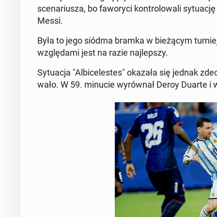
sce­na­riu­sza, bo fa­wo­ry­ci kon­tro­lo­wa­li sy­tu
Messi.
Była to jego siódma bramka w bie­żą­cym tur­nie­j
wzglę­da­mi jest na razie naj­lep­szy.
Sy­tu­acja "Al­bi­ce­le­stes" okazała się jednak zde­
wa­ło. W 59. minucie wy­rów­nał Deroy Duarte i w