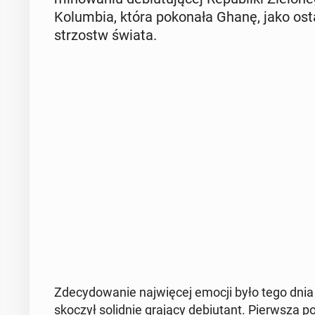
Ko­lum­bia, która po­ko­na­ła Ghanę, jako osta
strzostw świata.
Zde­cy­do­wa­nie naj­wię­cej emocji było tego dn
sko­czył so­lid­nie grający de­biu­tant. Pierw­sza