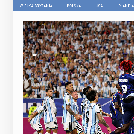
WIELKA BRYTANIA
POLSKA
USA
IRLANDIA