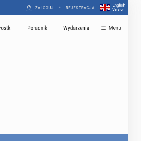
English
•
ZALOGUJ
REJESTRACJA
Version
ostki
Poradnik
Wydarzenia
Menu