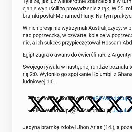
Tyle że, jak już wie­lo­krot­nie zda­rza­ło się w t
cja­nie wy­pu­ści­li to pro­wa­dze­nie z rąk. W 55
bramki posłał Mohamed Hany. Na tym prak­tycz­n
W nich presji nie wy­trzy­ma­li Au­stra­lij­czy­cy: 
nad po­przecz­ką, w czwar­tej kolejce w po­przecz­k
nie, a ich sukces przy­pie­czę­to­wał Hossam Ab­de
Egipt zagra o awans do ćwierć­fi­na­łu z Ar­gen­ty­
Swojego rywala w na­stęp­nej rundzie poznała też
rią 2:0. Wy­ło­ni­ło go spo­tka­nie Ko­lum­bii z 
łu­dnio­wej 1:0.
Ready for the Round of 16 ð
#FI­FA­World­Cup
— FIFA World Cup (@FI­FA­World­Cup)
July 4, 
Jedyną bramkę zdobył Jhon Arias (14.), a poza t