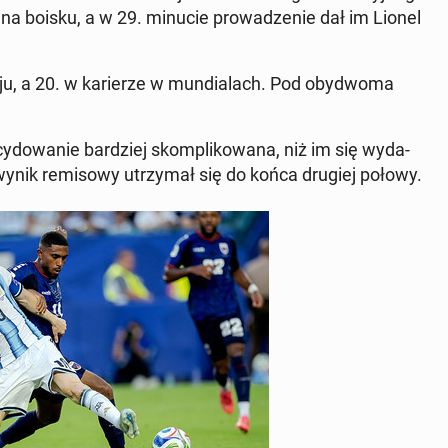
­ację na boisku, a w 29. minucie pro­wa­dze­nie dał im Lionel
u, a 20. w ka­rie­rze w mun­dia­lach. Pod oby­dwo­ma
cy­do­wa­nie bar­dziej skom­pli­ko­wa­na, niż im się wy­da­
ynik re­mi­so­wy utrzy­mał się do końca drugiej połowy.