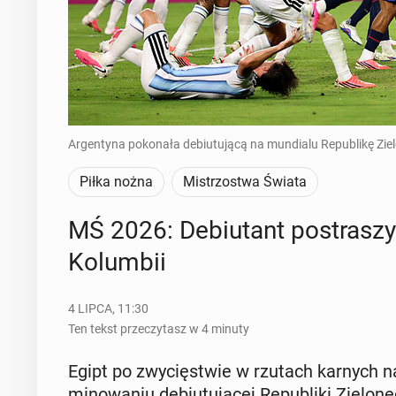
Argentyna pokonała debiutującą na mundialu Republikę Ziel
Piłka nożna
Mistrzostwa Świata
MŚ 2026: De­biu­tant po­stra­sz
Ko­lum­bii
4 LIPCA, 11:30
Ten tekst przeczytasz w 4 minuty
Egipt po zwy­cię­stwie w rzutach karnych nad A
mi­no­wa­niu de­biu­tu­ją­cej Re­pu­bli­ki Zie­l