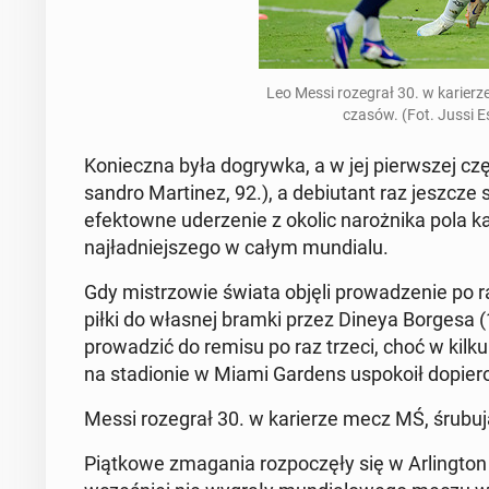
Leo Messi ro­ze­grał 30. w ka­rie­
czasów. (Fot. Jussi E
Ko­niecz­na była do­gryw­ka, a w jej pierw­szej czę
san­dro Mar­ti­nez, 92.), a de­biu­tant raz jeszcze
efek­tow­ne ude­rze­nie z okolic na­roż­ni­ka pol
naj­ład­niej­sze­go w całym mun­dia­lu.
Gdy mi­strzo­wie świata objęli pro­wa­dze­nie po ra
piłki do własnej bramki przez Dineya Borgesa (111.),
pro­wa­dzić do remisu po raz trzeci, choć w kilku sy
na sta­dio­nie w Miami Gardens uspo­ko­ił dopier
Messi ro­ze­grał 30. w ka­rie­rze mecz MŚ, śru­
Piąt­ko­we zma­ga­nia roz­po­czę­ły się w Ar­ling­t