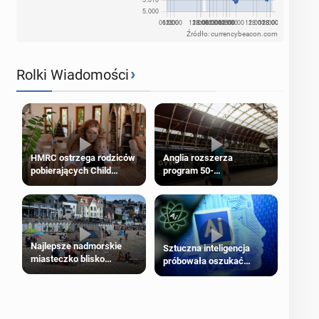
Źródło: currencybeacon.com
›
Rolki Wiadomości
HMRC ostrzega rodziców
Anglia rozszerza
pobierających Child
program 50-
Benefit. Mogą być
procentowych zniżek
zobowiązani do zwrotu
kolejowych na 18-latków
zasiłku
Najlepsze nadmorskie
Sztuczna inteligencja
miasteczko blisko
próbowała oszukać
Londynu
człowieka