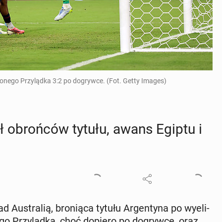
onego Przylądka 3:2 po dogrywce. (Fot. Getty Images)
ył obroń­ców tytułu, awans Egiptu i
u­stra­lią, bro­nią­ca tytułu Ar­gen­ty­na po wy­eli­
o­ne­go Przy­ląd­ka, choć dopiero po do­gryw­ce, oraz