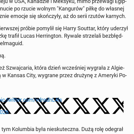
ur­nie­ju w USA, Ka­na­dzie i Meksyku, mimo prze­wa­gi Egip­
. minucie po rzucie wolnym "Kan­gu­rów" piłkę do własnej
ie emocje się skoń­czy­ły, aż do serii rzutów karnych.
w pierw­szej próbie pomylił się Harry Souttar, który uderzył
ę trafił Lucas Her­ring­ton. Rywale strze­la­li bez­błęd­
l­ma­gu­id.
ną.
 Szwaj­ca­ria, która dzień wcze­śniej wygrała z Al­gie­
Ghaną w Kansas City, wygrane przez drużynę z Ameryki Po­
pic.twitter.com/vdrodnL4ls
2026
ym Ko­lum­bia była nie­sku­tecz­na. Dużą rolę odegrał