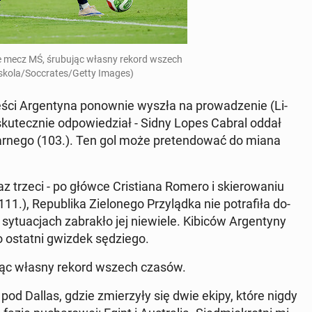
rze mecz MŚ, śru­bu­jąc własny rekord wszech
skola/Soc­cra­tes/Getty Images)
ści Ar­gen­ty­na po­now­nie wyszła na pro­wa­dze­nie (Li­
 sku­tecz­nie od­po­wie­dział - Sidny Lopes Cabral oddał
a karnego (103.). Ten gol może pre­ten­do­wać do miana
z trzeci - po główce Cri­stia­na Romero i skie­ro­wa­niu
 Re­pu­bli­ka Zie­lo­ne­go Przy­ląd­ka nie po­tra­fi­ła do­
­tu­acjach za­bra­kło jej nie­wie­le. Kibiców Ar­gen­ty­ny
o ostatni gwizdek sę­dzie­go.
bu­jąc własny rekord wszech czasów.
on pod Dallas, gdzie zmie­rzy­ły się dwie ekipy, które nigdy