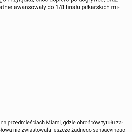
t­nie awan­so­wa­ły do 1/8 finału pił­kar­skich mi­
ia na przed­mie­ściach Miami, gdzie obroń­ców tytułu za­
 połowa nie zwia­sto­wa­ła jeszcze żadnego sen­sa­cyj­ne­go