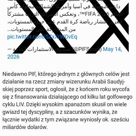
داعم البطولة في آسيا وأمريكا الشمالية لبطولة كأس
العالم FIFA 2026™، وتعكس الشراكة التزاماً مشتركاً
لتعزيز انتشار رياضة كرة القدم على جميع المستويات،
من المشاركة على المستويات…
pic.twitter.com/5ZxXr­WO­vEq
— صندوق الاستثمارات العامة (@PI­FSau­di)
May 14,
2026
Nie­daw­no PIF, którego jednym z głów­nych celów jest
dzia­ła­nie na rzecz zmiany wi­ze­run­ku Arabii Sau­dyj­
skiej poprzez sport, ogłosił, że z końcem roku wycofa
się z fi­nan­so­wa­nia dzia­ła­ją­ce­go od kilku lat gol­fo­we­go
cyklu LIV. Dzięki wysokim apa­na­żom skusił on wiele
gwiazd tej dys­cy­pli­ny, a z sza­cun­ków wynika, że
łącznie wydatki z tym zwią­za­ne wy­nio­sły ok. sześciu
mi­liar­dów dolarów.