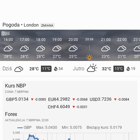
Pogoda
•
London
ZMIANA
Dziś
16:00
17:00
18:00
19:00
20:00
20:38
21:00
22:00
23:
28°C
28°C
28°C
27°C
25°C
23°C
21°C
20
Dziś
Jutro
28°C
32°C
11°C
15°C
34
19
Kurs NBP
Z DNIA: 7 SIERPNIA
5.0134
4.2982
3.7236
GBP
EUR
USD
-0.0085
-0.0068
-0.0084
4.6049
CHF
-0.0031
Forex
AKTUALIZACJA:
7 SIERPNIA, 22:00