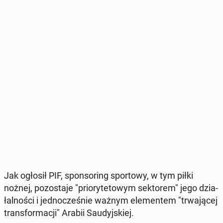
Jak ogłosił PIF, spon­so­ring spor­to­wy, w tym piłki
nożnej, po­zo­sta­je "prio­ry­te­to­wym sek­to­rem" jego dzia­
łal­no­ści i jed­no­cze­śnie ważnym ele­men­tem "trwa­ją­cej
trans­for­ma­cji" Arabii Sau­dyj­skiej.