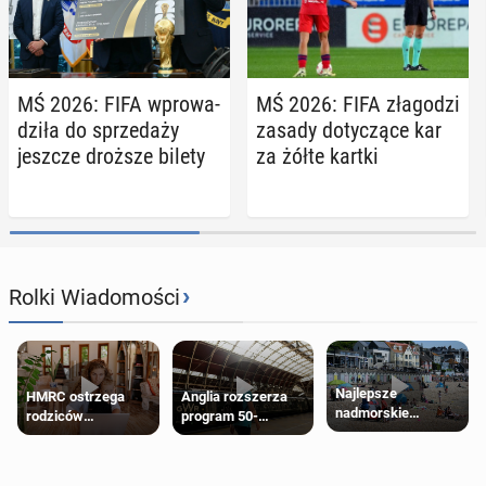
MŚ 2026: FIFA wpro­wa­
MŚ 2026: FIFA zła­go­dzi
dzi­ła do sprze­da­ży
zasady do­ty­czą­ce kar
jeszcze droższe bilety
za żółte kartki
›
Rolki Wiadomości
Najlepsze
HMRC ostrzega
Anglia rozszerza
nadmorskie
rodziców
program 50-
miasteczko blisko
pobierających Child
procentowych
Londynu
Benefit. Mogą być
zniżek kolejowych
zobowiązani do
na 18-latków