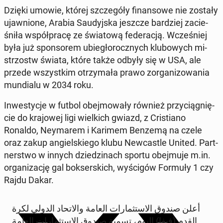
Dzięki umowie, której szcze­gó­ły fi­nan­so­we nie zostały
ujaw­nio­ne, Arabia Sau­dyj­ska jeszcze bar­dziej za­cie­
śni­ła współ­pra­cę ze świa­to­wą fe­de­ra­cją. Wcze­śniej
była już spon­so­rem ubie­gło­rocz­nych klu­bo­wych mi­
strzostw świata, które także odbyły się w USA, ale
przede wszyst­kim otrzy­ma­ła prawo zor­ga­ni­zo­wa­nia
mun­dia­lu w 2034 roku.
In­we­sty­cje w futbol obej­mo­wa­ły również przy­cią­gnię­
cie do kra­jo­wej ligi wiel­kich gwiazd, z Cri­stia­no
Ronaldo, Ney­ma­rem i Karimem Benzemą na czele
oraz zakup an­giel­skie­go klubu New­ca­stle United. Part­
ner­stwo w innych dzie­dzi­nach sportu obej­mu­je m.in.
or­ga­ni­za­cję gal bok­ser­skich, wy­ści­gów Formuły 1 czy
Rajdu Dakar.
أعلن صندوق الاستثمارات العامة والاتحاد الدولي لكرة
القدم (فيفا) اليوم، تسمية صندوق الاستثمارات العامة