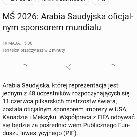
MŚ 2026: Arabia Sau­dyj­ska ofi­cjal­
nym spon­so­rem mun­dia­lu
19 MAJA, 15:30
Ten tekst przeczytasz w 2 minuty
Arabia Sau­dyj­ska, której re­pre­zen­ta­cja jest
jednym z 48 uczest­ni­ków roz­po­czy­na­ją­cych się
11 czerwca pił­kar­skich mi­strzostw świata,
została ofi­cjal­nym spon­so­rem imprezy w USA,
Ka­na­dzie i Meksyku. Współ­pra­ca z FIFA odbywać
się będzie za po­śred­nic­twem Pu­blicz­ne­go Fun­
du­szu In­we­sty­cyj­ne­go (PIF).