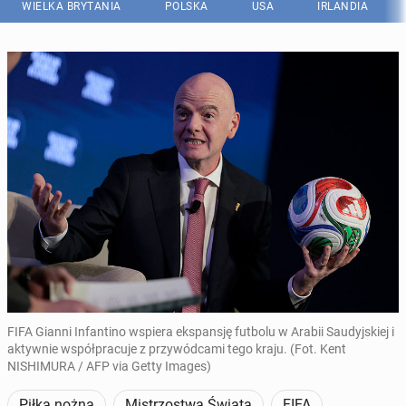
WIELKA BRYTANIA
POLSKA
USA
IRLANDIA
FIFA Gianni Infantino wspiera ekspansję futbolu w Arabii Saudyjskiej i
aktywnie współpracuje z przywódcami tego kraju. (Fot. Kent
NISHIMURA / AFP via Getty Images)
Piłka nożna
Mistrzostwa Świata
FIFA