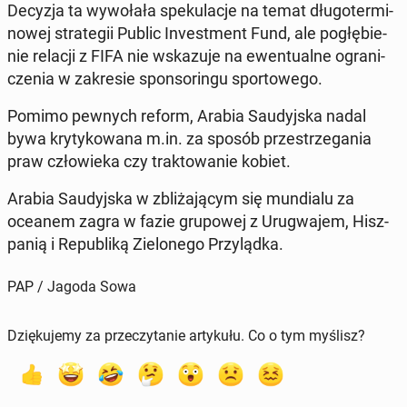
Decyzja ta wy­wo­ła­ła spe­ku­la­cje na temat dłu­go­ter­mi­
no­wej stra­te­gii Public In­ve­st­ment Fund, ale po­głę­bie­
nie relacji z FIFA nie wska­zu­je na ewen­tu­al­ne ogra­ni­
cze­nia w za­kre­sie spon­so­rin­gu spor­to­we­go.
Pomimo pewnych reform, Arabia Sau­dyj­ska nadal
bywa kry­ty­ko­wa­na m.in. za sposób prze­strze­ga­nia
praw czło­wie­ka czy trak­to­wa­nie kobiet.
Arabia Sau­dyj­ska w zbli­ża­ją­cym się mun­dia­lu za
oceanem zagra w fazie gru­po­wej z Uru­gwa­jem, Hisz­
pa­nią i Re­pu­bli­ką Zie­lo­ne­go Przy­ląd­ka.
PAP / Jagoda Sowa
Dziękujemy za przeczytanie artykułu. Co o tym myślisz?