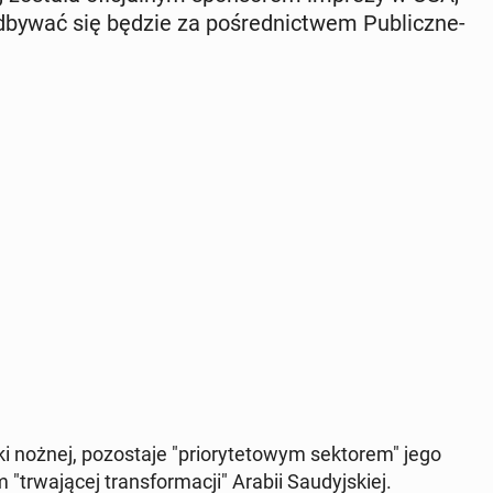
dbywać się będzie za po­śred­nic­twem Pu­blicz­ne­
i nożnej, po­zo­sta­je "prio­ry­te­to­wym sek­to­rem" jego
"trwa­ją­cej trans­for­ma­cji" Arabii Sau­dyj­skiej.