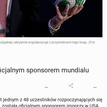
udyjskiej i aktywnie współpracuje z przywódcami tego kraju. (Fot.
­cjal­nym spon­so­rem mun­dia­lu
est jednym z 48 uczest­ni­ków roz­po­czy­na­ją­cych się
, została ofi­cjal­nym spon­so­rem imprezy w USA,