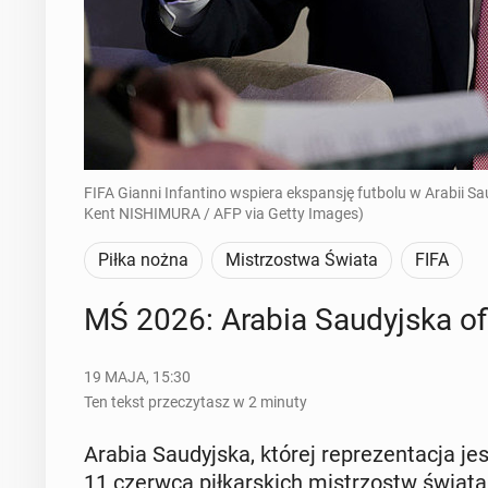
FIFA Gianni Infantino wspiera ekspansję futbolu w Arabii Sa
Kent NISHIMURA / AFP via Getty Images)
Piłka nożna
Mistrzostwa Świata
FIFA
MŚ 2026: Arabia Sau­dyj­ska ofi
19 MAJA, 15:30
Ten tekst przeczytasz w 2 minuty
Arabia Sau­dyj­ska, której re­pre­zen­ta­cja j
11 czerwca pił­kar­skich mi­strzostw świata