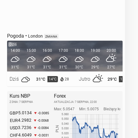
Pogoda
•
London
ZMIANA
Dziś
14:00
15:00
16:00
17:00
18:00
19:00
20:00
20:36
31°C
31°C
31°C
31°C
30°C
29°C
27°C
Dziś
Jutro
31°C
29°C
14°C
15°C
28
Kurs NBP
Forex
Z DNIA: 7 SIERPNIA
AKTUALIZACJA:
7 SIERPNIA, 22:00
5.0134
GBP
-0.0085
4.2982
EUR
-0.0068
3.7236
USD
-0.0084
4.6049
CHF
-0.0031