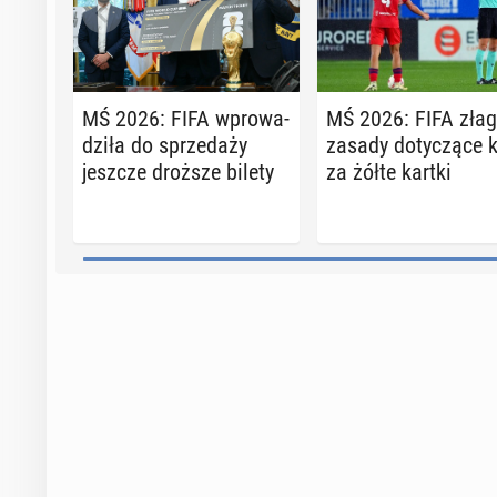
MŚ 2026: FIFA wpro­wa­
MŚ 2026: FIFA zła­g
dzi­ła do sprze­da­ży
zasady do­ty­czą­ce 
jeszcze droższe bilety
za żółte kartki