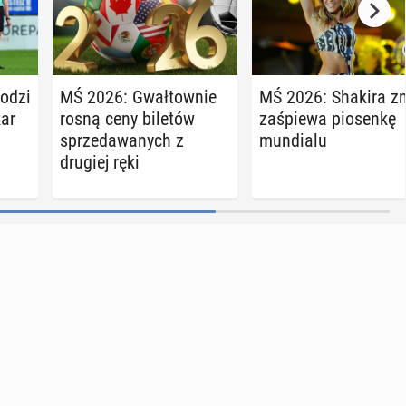
o­dzi
MŚ 2026: Gwał­tow­nie
MŚ 2026: Shakira z
kar
rosną ceny biletów
za­śpie­wa pio­sen­kę
sprze­da­wa­nych z
mun­dia­lu
drugiej ręki