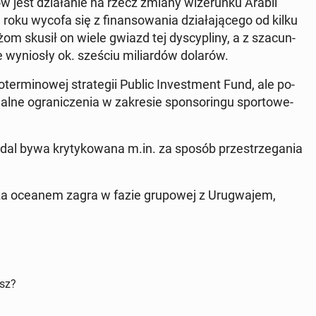
jest dzia­ła­nie na rzecz zmiany wi­ze­run­ku Arabii
oku wycofa się z fi­nan­so­wa­nia dzia­ła­ją­ce­go od kilku
żom skusił on wiele gwiazd tej dys­cy­pli­ny, a z sza­cun­
wy­nio­sły ok. sześciu mi­liar­dów dolarów.
ter­mi­no­wej stra­te­gii Public In­ve­st­ment Fund, ale po­
al­ne ogra­ni­cze­nia w za­kre­sie spon­so­rin­gu spor­to­we­
 bywa kry­ty­ko­wa­na m.in. za sposób prze­strze­ga­nia
u za oceanem zagra w fazie gru­po­wej z Uru­gwa­jem,
isz?