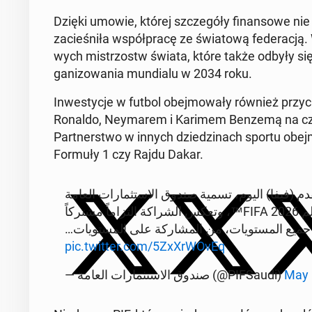
Dzięki umowie, której szcze­gó­ły fi­nan­so­we nie
za­cie­śni­ła współ­pra­cę ze świa­to­wą fe­de­ra­cj
wych mi­strzostw świata, które także odbyły si
ga­ni­zo­wa­nia mun­dia­lu w 2034 roku.
In­we­sty­cje w futbol obej­mo­wa­ły również przy­cią
Ronaldo, Ney­ma­rem i Karimem Benzemą na czele
Part­ner­stwo w innych dzie­dzi­nach sportu obej­mu
Formuły 1 czy Rajdu Dakar.
دم (فيفا) اليوم، تسمية صندوق الاستثمارات العامة
داعم البطولة في آسيا وأمريكا الشمالية لبطولة كأس العالم FIFA 2026™، وتعكس الشراكة التزاماً مشتركاً
لى جميع المستويات، من المشاركة على المستويات
pic.twitter.com/5ZxXr­WO­vEq
— صندوق الاستثمارات العامة (@PI­FSau­di)
May 