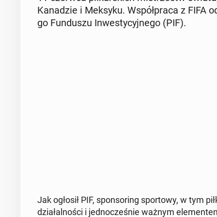
Ka­na­dzie i Meksyku. Współ­pra­ca z FIFA o
go Fun­du­szu In­we­sty­cyj­ne­go (PIF).
Jak ogłosił PIF, spon­so­ring spor­to­wy, w tym piłk
dzia­łal­no­ści i jed­no­cze­śnie ważnym ele­men­tem 