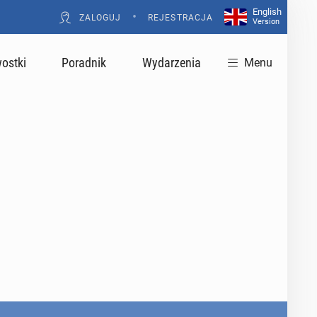
English
•
ZALOGUJ
REJESTRACJA
Version
ostki
Poradnik
Wydarzenia
Menu