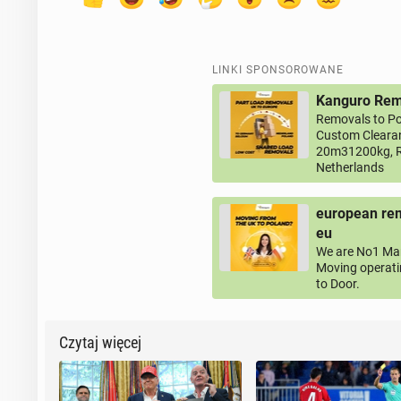
LINKI SPONSOROWANE
Kanguro Remo
Removals to Po
Custom Clearan
20m31200kg, R
Netherlands
european rem
eu
We are No1 Man
Moving operati
to Door.
Czytaj więcej