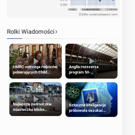
Źródło: currencybeacon.com
›
Rolki Wiadomości
HMRC ostrzega rodziców
Anglia rozszerza
pobierających Child
program 50-
Benefit. Mogą być
procentowych zniżek
zobowiązani do zwrotu
kolejowych na 18-latków
zasiłku
Najlepsze nadmorskie
Sztuczna inteligencja
miasteczko blisko
próbowała oszukać
Londynu
człowieka