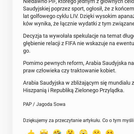
Nie­daw­no PIF, którego jednym z głów­nych celów 
Sau­dyj­skiej poprzez sport, ogłosił, że z końcem r
lat gol­fo­we­go cyklu LIV. Dzięki wysokim apa­na­
ków wynika, że łącznie wydatki z tym zwią­za­ne 
Decyzja ta wy­wo­ła­ła spe­ku­la­cje na temat dłu­go­
głę­bie­nie relacji z FIFA nie wska­zu­je na ewen­tu­
go.
Pomimo pewnych reform, Arabia Sau­dyj­ska nadal
praw czło­wie­ka czy trak­to­wa­nie kobiet.
Arabia Sau­dyj­ska w zbli­ża­ją­cym się mun­dia­l
Hisz­pa­nią i Re­pu­bli­ką Zie­lo­ne­go Przy­ląd­ka.
PAP / Jagoda Sowa
Dziękujemy za przeczytanie artykułu. Co o tym myśl