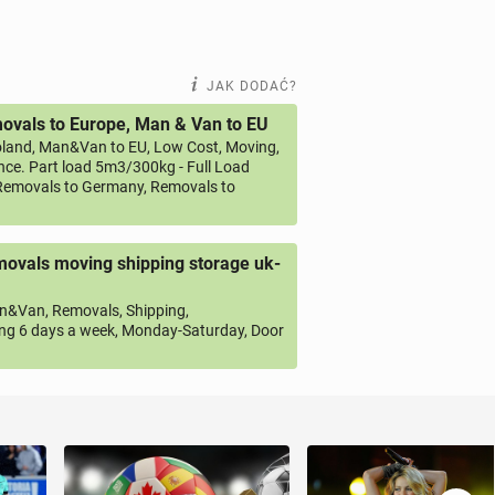
JAK DODAĆ?
vals to Europe, Man & Van to EU
land, Man&Van to EU, Low Cost, Moving,
ce. Part load 5m3/300kg - Full Load
emovals to Germany, Removals to
ovals moving shipping storage uk-
&Van, Removals, Shipping,
ng 6 days a week, Monday-Saturday, Door