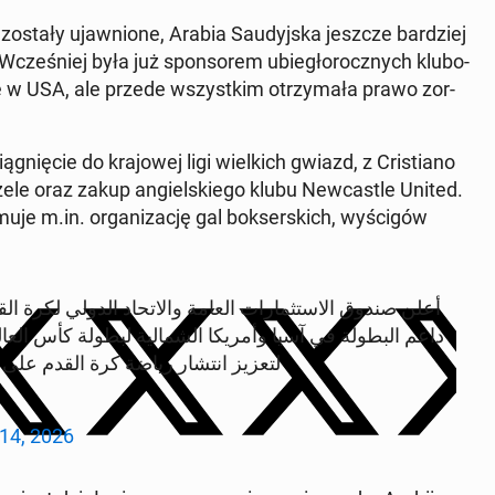
 zostały ujaw­nio­ne, Arabia Sau­dyj­ska jeszcze bar­dziej
ą. Wcze­śniej była już spon­so­rem ubie­gło­rocz­nych klu­bo­
ę w USA, ale przede wszyst­kim otrzy­ma­ła prawo zor­
­gnię­cie do kra­jo­wej ligi wiel­kich gwiazd, z Cri­stia­no
 oraz zakup an­giel­skie­go klubu New­ca­stle United.
­je m.in. or­ga­ni­za­cję gal bok­ser­skich, wy­ści­gów
أعلن صندوق الاستثمارات العامة والاتحاد الدولي لكرة الق
لتعزيز انتشار رياضة كرة القدم ع…
14, 2026