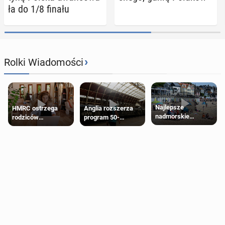
ła do 1/8 finału
›
Rolki Wiadomości
Najlepsze
HMRC ostrzega
Anglia rozszerza
nadmorskie
rodziców
program 50-
miasteczko blisko
pobierających Child
procentowych
Londynu
Benefit. Mogą być
zniżek kolejowych
zobowiązani do
na 18-latków
zwrotu zasiłku