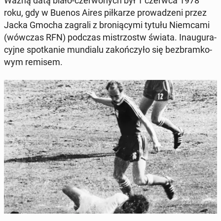
Ważną datą biało-czer­wo­nych był 1 czerwca 1978
roku, gdy w Buenos Aires pił­ka­rze pro­wa­dze­ni przez
Jacka Gmocha zagrali z bro­nią­cy­mi tytułu Niem­ca­mi
(wówczas RFN) podczas mi­strzostw świata. In­au­gu­ra­
cyj­ne spo­tka­nie mun­dia­lu za­koń­czy­ło się bez­bram­ko­
wym remisem.