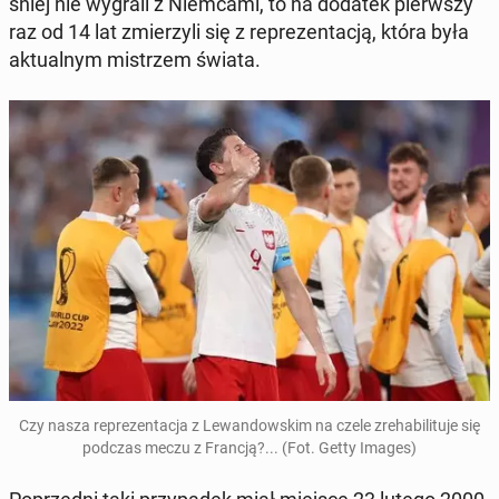
śniej nie wygrali z Niem­ca­mi, to na dodatek pierw­szy
raz od 14 lat zmie­rzy­li się z re­pre­zen­ta­cją, która była
ak­tu­al­nym mi­strzem świata.
Czy nasza re­pre­zen­ta­cja z Le­wan­dow­skim na czele zre­ha­bi­li­tu­je się
podczas meczu z Francją?... (Fot. Getty Images)