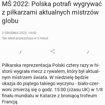
MŚ 2022: Polska potrafi wy­gry­wać
z pił­ka­rza­mi ak­tu­al­nych mi­strzów
globu
2 GRUDNIA 2022, 14:00
Ten tekst przeczytasz w 5 minut
Pił­kar­ska re­pre­zen­ta­cja Polski cztery razy w hi­
sto­rii wygrała mecz z rywalem, który był ak­tu­al­
nym mi­strzem świata. W nie­dzie­lę będzie
okazja do piątego takiego wyczynu - biało-czer­
wo­ni zmierzą się o godz. 15:00 (czasu UK) w 1/8
finału mun­dia­lu w Katarze z bro­nią­cą trofeum
Francją.