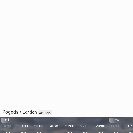
Pogoda
•
London
ZMIANA
Dziś
Jutro
18:00
19:00
20:00
20:38
21:00
22:00
23:00
00:00
01: