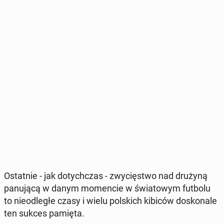
Ostat­nie - jak do­tych­czas - zwy­cię­stwo nad drużyną
pa­nu­ją­cą w danym mo­men­cie w świa­to­wym futbolu
to nie­od­le­głe czasy i wielu pol­skich kibiców do­sko­na­le
ten sukces pamięta.