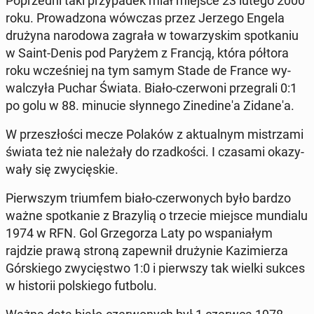
Po­przed­ni taki przy­pa­dek miał miejsce 23 lutego 2000
roku. Pro­wa­dzo­na wówczas przez Jerzego Engela
drużyna na­ro­do­wa zagrała w to­wa­rzy­skim spo­tka­niu
w Saint-Denis pod Paryżem z Francją, która półtora
roku wcze­śniej na tym samym Stade de France wy­
wal­czy­ła Puchar Świata. Biało-czer­wo­ni prze­gra­li 0:1
po golu w 88. minucie słyn­ne­go Zi­ne­di­ne­'a Zi­da­ne­'a.
W prze­szło­ści mecze Polaków z ak­tu­al­nym mi­strza­mi
świata też nie na­le­ża­ły do rzad­ko­ści. I czasami oka­zy­
wa­ły się zwy­cię­skie.
Pierw­szym trium­fem biało-czer­wo­nych było bardzo
ważne spo­tka­nie z Bra­zy­lią o trzecie miejsce mun­dia­lu
1974 w RFN. Gol Grze­go­rza Laty po wspa­nia­łym
rajdzie prawą stroną za­pew­nił dru­ży­nie Ka­zi­mie­rza
Gór­skie­go zwy­cię­stwo 1:0 i pierw­szy tak wielki sukces
w hi­sto­rii pol­skie­go futbolu.