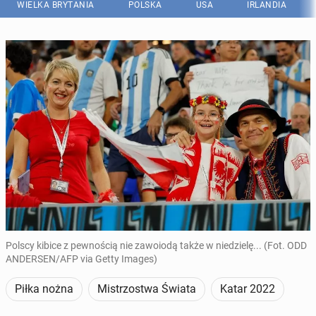
WIELKA BRYTANIA
POLSKA
USA
IRLANDIA
Polscy kibice z pewnością nie zawoiodą także w niedzielę... (Fot. ODD
ANDERSEN/AFP via Getty Images)
Piłka nożna
Mistrzostwa Świata
Katar 2022