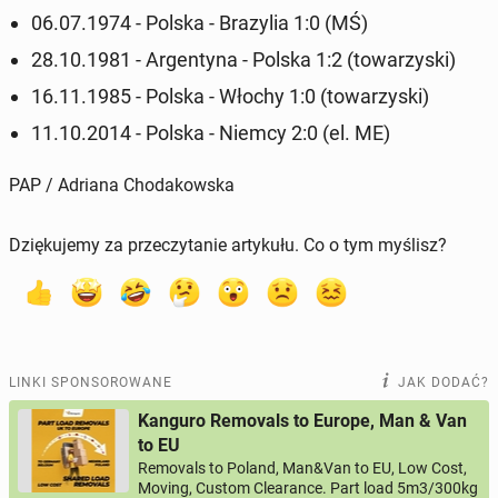
06.07.1974 - Polska - Bra­zy­lia 1:0 (MŚ)
28.10.1981 - Ar­gen­ty­na - Polska 1:2 (to­wa­rzy­ski)
16.11.1985 - Polska - Włochy 1:0 (to­wa­rzy­ski)
11.10.2014 - Polska - Niemcy 2:0 (el. ME)
PAP / Adriana Chodakowska
Dziękujemy za przeczytanie artykułu. Co o tym myślisz?
LINKI SPONSOROWANE
JAK DODAĆ?
Kanguro Removals to Europe, Man & Van
to EU
Removals to Poland, Man&Van to EU, Low Cost,
Moving, Custom Clearance. Part load 5m3/300kg