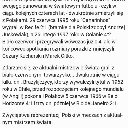
swojego pa­no­wa­nia w świa­to­wym futbolu - czyli w
ciągu ko­lej­nych czte­rech lat - dwu­krot­nie zmie­rzy­li się
z Po­la­ka­mi. 29 czerwca 1995 roku "Ca­na­rin­hos"
wygrali w Recife 2:1 (bramkę dla Polski zdobył Andrzej
Ju­sko­wiak), a 26 lutego 1997 roku w Goianie 4:2.
Biało-czer­wo­ni prze­gry­wa­li wówczas już 0:4, ale w
koń­ców­ce spo­tka­nia roz­mia­ry porażki zmniej­szy­li
Cezary Ku­char­ski i Marek Citko.
Zda­rza­ło się, że ak­tu­al­ni mi­strzo­wie świata grali z
biało-czer­wo­ny­mi to­wa­rzy­sko... dwu­krot­nie w ciągu
kilku dni. Bra­zy­lij­czy­cy, którzy wy­wal­czy­li tytuł w 1962
roku w Chile, przed roz­po­czę­ciem ko­lej­ne­go mun­dia­lu
(w Anglii) po­ko­na­li Polaków 5 czerwca 1966 w Belo
Ho­ri­zon­te 4:1 i trzy dni później w Rio de Janeiro 2:1.
Zwy­cię­stwa re­pre­zen­ta­cji Polski w meczach z ak­tu­al­
nym mi­strzem świata: