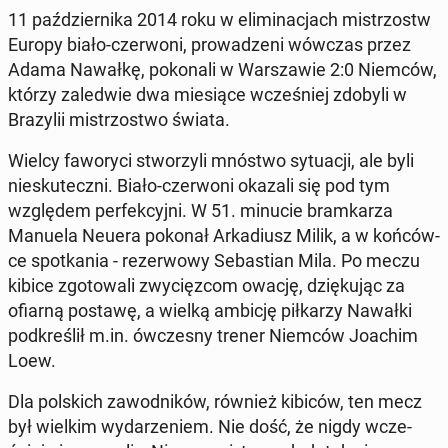
11 paź­dzier­ni­ka 2014 roku w eli­mi­na­cjach mi­strzostw
Europy biało-czer­wo­ni, pro­wa­dze­ni wówczas przez
Adama Nawałkę, po­ko­na­li w War­sza­wie 2:0 Niemców,
którzy za­le­d­wie dwa mie­sią­ce wcze­śniej zdobyli w
Bra­zy­lii mi­strzo­stwo świata.
Wielcy fa­wo­ry­ci stwo­rzy­li mnóstwo sy­tu­acji, ale byli
nie­sku­tecz­ni. Biało-czer­wo­ni okazali się pod tym
wzglę­dem per­fek­cyj­ni. W 51. minucie bram­ka­rza
Manuela Neuera pokonał Ar­ka­diusz Milik, a w koń­ców­
ce spo­tka­nia - re­zer­wo­wy Se­ba­stian Mila. Po meczu
kibice zgo­to­wa­li zwy­cięz­com owację, dzię­ku­jąc za
ofiarną postawę, a wielką ambicję pił­ka­rzy Nawałki
pod­kre­ślił m.in. ów­cze­sny trener Niemców Joachim
Loew.
Dla pol­skich za­wod­ni­ków, również kibiców, ten mecz
był wielkim wy­da­rze­niem. Nie dość, że nigdy wcze­