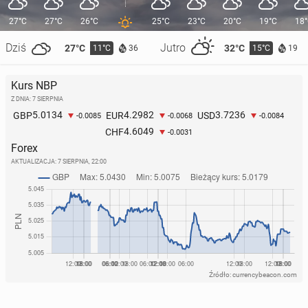
27°C
27°C
26°C
25°C
23°C
20°C
19°C
18
Dziś
Jutro
27°C
32°C
11°C
15°C
36
19
Kurs NBP
Z DNIA: 7 SIERPNIA
5.0134
4.2982
3.7236
GBP
EUR
USD
-0.0085
-0.0068
-0.0084
4.6049
CHF
-0.0031
Forex
AKTUALIZACJA:
7 SIERPNIA, 22:00
Źródło: currencybeacon.com