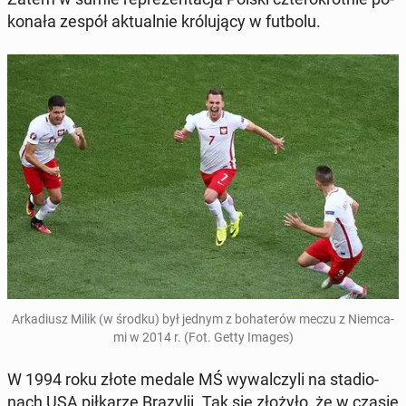
ko­na­ła zespół ak­tu­al­nie kró­lu­ją­cy w futbolu.
Ar­ka­diusz Milik (w środku) był jednym z bo­ha­te­rów meczu z Niem­ca­
mi w 2014 r. (Fot. Getty Images)
W 1994 roku złote medale MŚ wy­wal­czy­li na sta­dio­
nach USA pił­ka­rze Bra­zy­lii. Tak się złożyło, że w czasie