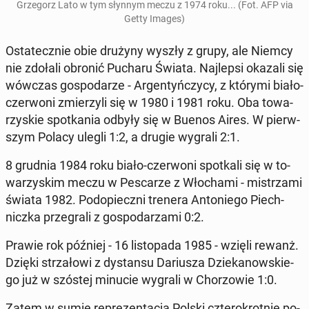
Grze­gorz Lato w tym słynnym meczu z 1974 roku... (Fot. AFP via
Getty Images)
Osta­tecz­nie obie drużyny wyszły z grupy, ale Niemcy
nie zdołali obronić Pucharu Świata. Naj­lep­si okazali się
wówczas go­spo­da­rze - Ar­gen­tyń­czy­cy, z którymi biało-
czer­wo­ni zmie­rzy­li się w 1980 i 1981 roku. Oba to­wa­
rzy­skie spo­tka­nia odbyły się w Buenos Aires. W pierw­
szym Polacy ulegli 1:2, a drugie wygrali 2:1.
8 grudnia 1984 roku biało-czer­wo­ni spo­tka­li się w to­
wa­rzy­skim meczu w Pe­sca­rze z Wło­cha­mi - mi­strza­mi
świata 1982. Pod­opiecz­ni trenera An­to­nie­go Piech­
nicz­ka prze­gra­li z go­spo­da­rza­mi 0:2.
Prawie rok później - 16 li­sto­pa­da 1985 - wzięli rewanż.
Dzięki strza­ło­wi z dy­stan­su Da­riu­sza Dzie­ka­now­skie­
go już w szóstej minucie wygrali w Cho­rzo­wie 1:0.
Zatem w sumie re­pre­zen­ta­cja Polski czte­ro­krot­nie po­