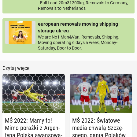
- Full Load 20m31200kg, Removals to Germany,
Removals to Netherlands
european removals moving shipping
storage uk-eu
We are No1 Man&Van, Removals, Shipping,
Moving operating 6 days a week, Monday-
Saturday, Door to Door.
Czytaj więcej
MŚ 2022: Mamy to!
MŚ 2022: Świa­to­we
Mimo porażki z Ar­gen­
media chwalą Szczę­
ty­ną Polska awan­so­wa­
sne­go, ganią Polaków