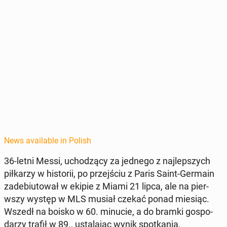
News available in Polish
36-letni Messi, uchodzą­cy za jednego z na­jlep­szych
piłkarzy w his­torii, po prze­jś­ciu z Paris Saint-Germain
zade­bi­u­tował w ekipie z Miami 21 lipca, ale na pier­
wszy występ w MLS musiał czekać ponad miesiąc.
Wszedł na boisko w 60. minucie, a do bramki gospo­
darzy trafił w 89., usta­la­jąc wynik spotka­nia.