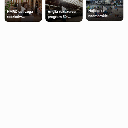
Najlepsze
HMRC ostrzega
Anglia rozszerza
nadmorskie
rodziców
program 50-
miasteczko blisko
pobierających Child
procentowych
Londynu
Benefit. Mogą być
zniżek kolejowych
zobowiązani do
na 18-latków
zwrotu zasiłku