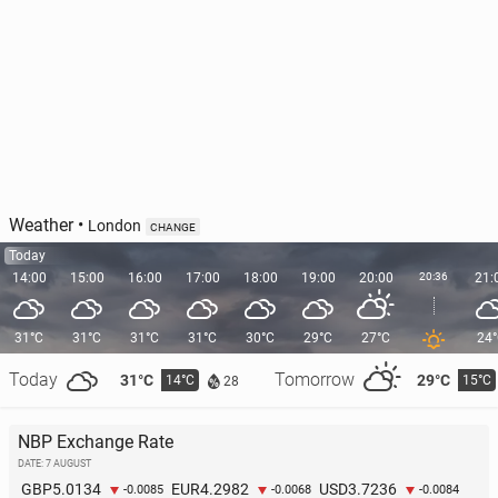
Weather
•
London
CHANGE
Today
14:00
15:00
16:00
17:00
18:00
19:00
20:00
20:36
21:
31°C
31°C
31°C
31°C
30°C
29°C
27°C
24
Today
Tomorrow
31°C
29°C
14°C
15°C
28
NBP Exchange Rate
DATE: 7 AUGUST
5.0134
4.2982
3.7236
GBP
EUR
USD
-0.0085
-0.0068
-0.0084