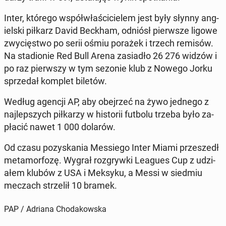
Inter, którego współwłaś­ci­cielem jest były słynny ang­
iel­s­ki piłkarz David Beckham, odniósł pier­wsze ligowe
zwycięst­wo po serii ośmiu porażek i trzech remisów.
Na sta­dion­ie Red Bull Arena za­si­adło 26 276 widzów i
po raz pier­wszy w tym sezonie klub z Nowego Jorku
sprzedał komplet biletów.
Według agencji AP, aby obe­jrzeć na żywo jednego z
na­jlep­szych piłkarzy w his­torii futbolu trzeba było za­
płacić nawet 1 000 dolarów.
Od czasu pozyska­nia Messiego Inter Miami przeszedł
meta­mor­fozę. Wygrał roz­gry­w­ki Leagues Cup z udzi­
ałem klubów z USA i Meksyku, a Messi w siedmiu
meczach strzelił 10 bramek.
PAP / Adriana Chodakowska