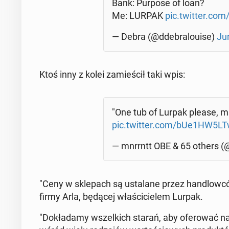
Bank: Purpose of loan?
Me: LURPAK
pic.twitter.c
— Debra (@dde­bra­lo­uise)
Ju
Ktoś inny z kolei za­mie­ścił taki wpis:
"One tub of Lurpak please, m
pic.twitter.com/bUe1HW5L
— mnrrntt OBE & 65 others (
"Ceny w skle­pach są usta­la­ne przez han­dlow­c
firmy Arla, będącej wła­ści­cie­lem Lurpak.
"Do­kła­da­my wszel­kich starań, aby ofe­ro­wać 