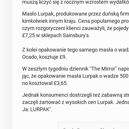
muszą liczyć się z rocznym wzro­stem wy­dat­k
Masło Lurpak, pro­du­ko­wa­ne przez duńską firmę, 
kim­kol­wiek innym kraju. Cena po­pu­lar­ne­go pro
czym roz­go­ry­cze­ni klienci za­uwa­ży­li, że po­j
£7,25 w skle­pach Sa­ins­bu­ry­'s.
Z kolei opa­ko­wa­nie tego samego masła o wadze 
Ocado, kosz­tu­je £9.
W zeszłym ty­go­dniu dzien­nik "The Mirror" napisa
jąc, że opa­ko­wa­nie masła Lurpak o wadze 500 
no kosz­to­wał £3,65.
Jednak kon­su­men­ci do­strze­gli też zabawną str
zaczęli żar­to­wać z wy­so­kich cen Lurpak. Jedna z 
Ja: LURPAK".