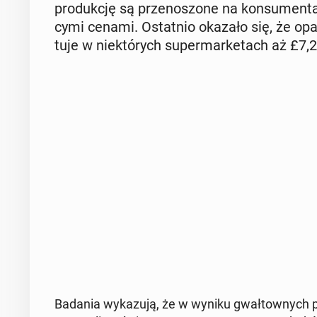
pro­duk­cję są prze­no­szo­ne na kon­su­men­ta.
cy­mi cenami. Ostat­nio okazało się, że opa
tu­je w nie­któ­rych su­per­mar­ke­tach aż £7,2
Badania wy­ka­zu­ją, że w wyniku gwał­tow­nych