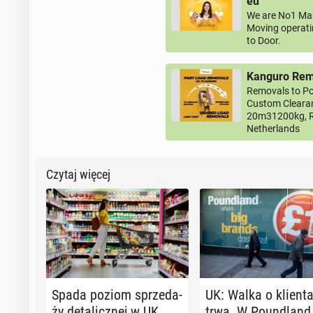
eu
We are No1 Man
Moving operati
to Door.
Kanguro Remo
Removals to Po
Custom Clearan
20m31200kg, R
Netherlands
Czytaj więcej
Spada poziom sprze­da­
UK: Walka o klient
ży de­ta­licz­nej w UK.
trwa. W Po­un­dland