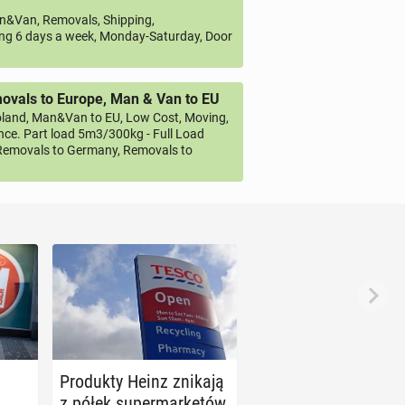
&Van, Removals, Shipping,
ng 6 days a week, Monday-Saturday, Door
vals to Europe, Man & Van to EU
land, Man&Van to EU, Low Cost, Moving,
ce. Part load 5m3/300kg - Full Load
emovals to Germany, Removals to
a
Pro­duk­ty Heinz znikają
z półek su­per­mar­ke­tów