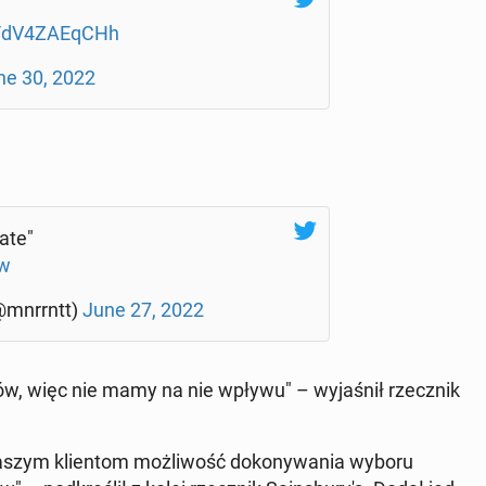
om/dV4ZAEqCHh
ne 30, 2022
ate"
Tw
@mnrrntt)
June 27, 2022
ów, więc nie mamy na nie wpływu" – wy­ja­śnił rzecz­nik
naszym klien­tom moż­li­wość do­ko­ny­wa­nia wyboru