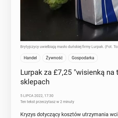
Brytyjczycy uwielbiają masło duńskiej firmy Lurpak. (Fot. 
Handel
Żywność
Gospodarka
Lurpak za £7,25 "wi­sien­ką na t
skle­pach
5 LIPCA 2022, 17:30
Ten tekst przeczytasz w 2 minuty
Kryzys do­ty­czą­cy kosztów utrzy­ma­nia wci