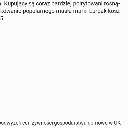
 Ku­pu­ją­cy są coraz bar­dziej po­iry­to­wa­ni ro­sną­
­ko­wa­nie po­pu­lar­ne­go masła marki Lurpak kosz­
5.
 pod­wy­żek cen żyw­no­ści go­spo­dar­stwa domowe w UK