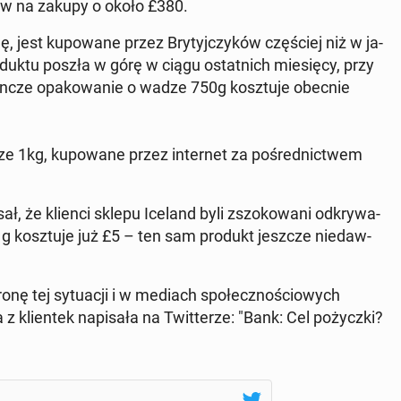
ów na zakupy o około £380.
jest ku­po­wa­ne przez Bry­tyj­czy­ków czę­ściej niż w ja­
­duk­tu poszła w górę w ciągu ostat­nich mie­się­cy, przy
e­dyn­cze opa­ko­wa­nie o wadze 750g kosz­tu­je obecnie
1kg, ku­po­wa­ne przez in­ter­net za po­śred­nic­twem
ł, że klienci sklepu Iceland byli zszo­ko­wa­ni od­kry­wa­
g kosz­tu­je już £5 – ten sam produkt jeszcze nie­daw­
onę tej sy­tu­acji i w mediach spo­łecz­no­ścio­wych
klien­tek na­pi­sa­ła na Twit­te­rze: "Bank: Cel po­życz­ki?