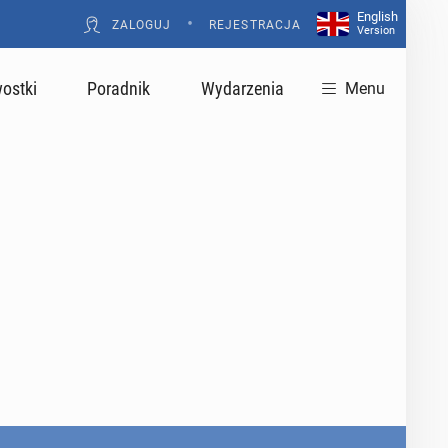
English
•
ZALOGUJ
REJESTRACJA
Version
ostki
Poradnik
Wydarzenia
Menu