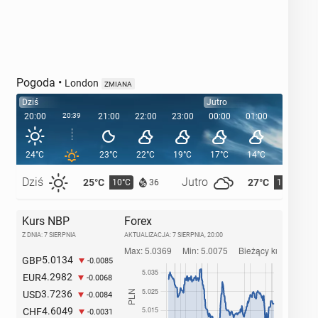
Pogoda
•
London
ZMIANA
Dziś
Jutro
20:00
20:39
21:00
22:00
23:00
00:00
01:00
02:00
24°C
23°C
22°C
19°C
17°C
14°C
13°C
Dziś
Jutro
25°C
27°C
10°C
11°C
36
Kurs NBP
Forex
Z DNIA: 7 SIERPNIA
AKTUALIZACJA:
7 SIERPNIA, 20:00
5.0134
GBP
-0.0085
4.2982
EUR
-0.0068
3.7236
USD
-0.0084
4.6049
CHF
-0.0031