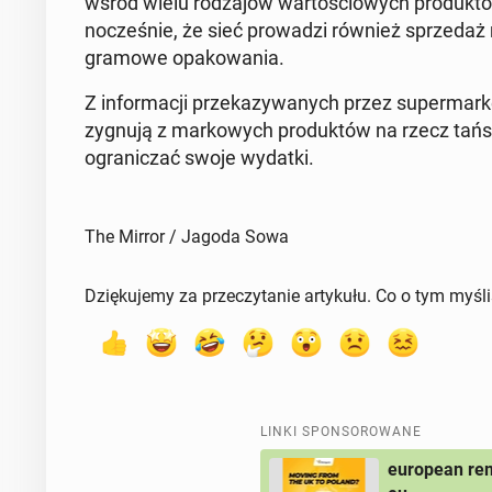
wśród wielu ro­dza­jów war­to­ścio­wych pro­duk­tów"
no­cze­śnie, że sieć pro­wa­dzi również sprze­d
gramowe opa­ko­wa­nia.
Z in­for­ma­cji prze­ka­zy­wa­nych przez su­per­mar­k
zy­gnu­ją z mar­ko­wych pro­duk­tów na rzecz tań­
ogra­ni­czać swoje wydatki.
The Mirror / Jagoda Sowa
Dziękujemy za przeczytanie artykułu. Co o tym myśl
LINKI SPONSOROWANE
european rem