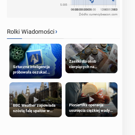
Źródło: currencybeacon.com
›
Rolki Wiadomości
Zasiłki dla osób
cierpiących na
Sztuczna inteligencja
schorzenia psychiczne
próbowała oszukać
człowieka
Pionierska operacja
BBC Weather zapowiada
usunięcia ciężkiej wady
szóstą falę upałów w
wrodzonej płodu w łonie
Londynie
matki