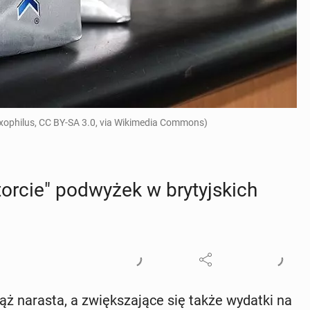
Toxophilus, CC BY-SA 3.0, via Wikimedia Commons)
orcie" pod­wy­żek w bry­tyj­skich
ąż narasta, a zwięk­sza­ją­ce się także wydatki na