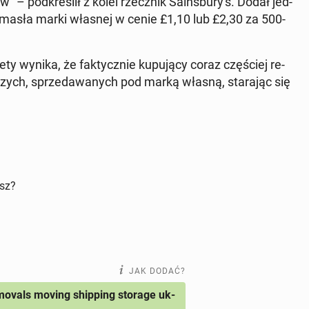
 – pod­kre­ślił z kolei rzecz­nik Sa­ins­bu­ry­'s. Dodał jed­
aż masła marki własnej w cenie £1,10 lub £2,30 za 500-
e­ty wynika, że fak­tycz­nie ku­pu­ją­cy coraz czę­ściej re­
szych, sprze­da­wa­nych pod marką własną, sta­ra­jąc się
isz?
JAK DODAĆ?
ovals moving shipping storage uk-