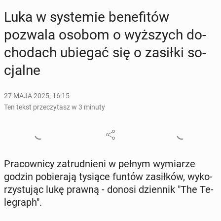
Luka w sys­te­mie be­ne­fi­tów
pozwala osobom o wyż­szych do­
cho­dach ubiegać się o zasiłki so­
cjal­ne
27 MAJA 2025, 16:15
Ten tekst przeczytasz w 3 minuty
Pra­cow­ni­cy za­trud­nie­ni w pełnym wy­mia­rze
godzin po­bie­ra­ją tysiące funtów za­sił­ków, wy­ko­
rzy­stu­jąc lukę prawną - donosi dzien­nik "The Te­
le­graph".