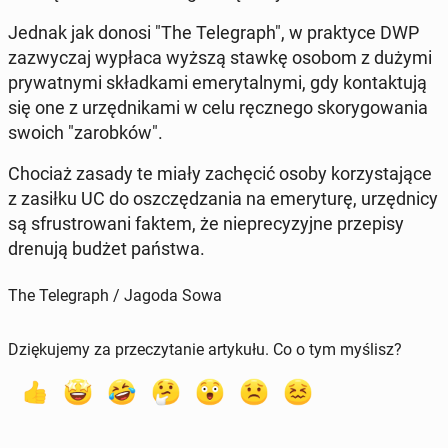
Jednak jak donosi "The Te­le­graph", w prak­ty­ce DWP
za­zwy­czaj wypłaca wyższą stawkę osobom z dużymi
pry­wat­ny­mi skład­ka­mi eme­ry­tal­ny­mi, gdy kon­tak­tu­ją
się one z urzęd­ni­ka­mi w celu ręcz­ne­go sko­ry­go­wa­nia
swoich "za­rob­ków".
Chociaż zasady te miały za­chę­cić osoby ko­rzy­sta­ją­ce
z zasiłku UC do oszczę­dza­nia na eme­ry­tu­rę, urzęd­ni­cy
są sfru­stro­wa­ni faktem, że nie­pre­cy­zyj­ne prze­pi­sy
drenują budżet państwa.
The Telegraph / Jagoda Sowa
Dziękujemy za przeczytanie artykułu. Co o tym myślisz?