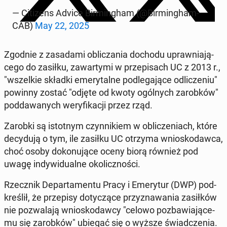
— Ci­ti­zens Advice Bir­ming­ham (@Bir­ming­ham­
CAB)
May 22, 2025
Zgodnie z za­sa­da­mi ob­li­cza­nia dochodu upraw­nia­ją­
ce­go do zasiłku, za­war­ty­mi w prze­pi­sach UC z 2013 r.,
"wszel­kie składki eme­ry­tal­ne pod­le­ga­ją­ce od­li­cze­niu"
powinny zostać "odjęte od kwoty ogól­nych za­rob­ków"
pod­da­wa­nych we­ry­fi­ka­cji przez rząd.
Zarobki są istot­nym czyn­ni­kiem w ob­li­cze­niach, które
de­cy­du­ją o tym, ile zasiłku UC otrzyma wnio­sko­daw­ca,
choć osoby do­ko­nu­ją­ce oceny biorą również pod
uwagę in­dy­wi­du­al­ne oko­licz­no­ści.
Rzecz­nik De­par­ta­men­tu Pracy i Eme­ry­tur (DWP) pod­
kre­ślił, że prze­pi­sy do­ty­czą­ce przy­zna­wa­nia za­sił­ków
nie po­zwa­la­ją wnio­sko­daw­cy "celowo po­zba­wia­ją­ce­
mu się za­rob­ków" ubiegać się o wyższe świad­cze­nia.