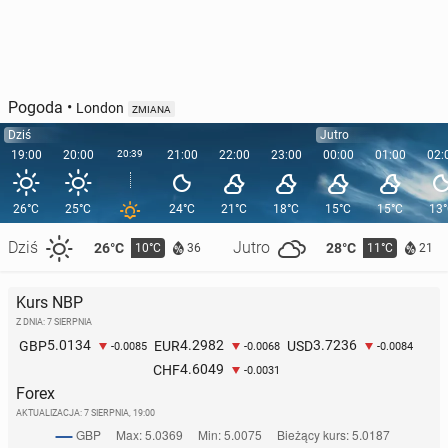
Pogoda
•
London
ZMIANA
Dziś
Jutro
19:00
20:00
20:39
21:00
22:00
23:00
00:00
01:00
02:
26°C
25°C
24°C
21°C
18°C
15°C
15°C
13
Dziś
Jutro
26°C
28°C
10°C
11°C
36
21
Kurs NBP
Z DNIA: 7 SIERPNIA
5.0134
4.2982
3.7236
GBP
EUR
USD
-0.0085
-0.0068
-0.0084
4.6049
CHF
-0.0031
Forex
AKTUALIZACJA:
7 SIERPNIA, 19:00