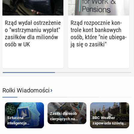
Rząd wydał ostrze­że­nie
Rząd roz­pocz­nie kon­
o "wstrzy­ma­niu wypłat"
tro­le kont ban­ko­wych
za­sił­ków dla mi­lio­nów
osób, które "nie ubie­ga­
osób w UK
ją się o zasiłki"
›
Rolki Wiadomości
Zasiłki dla osób
Sztuczna
BBC Weather
cierpiących na
inteligencja
zapowiada szóstą
schorzenia
próbowała oszukać
falę upałów w
psychiczne
człowieka
Londynie