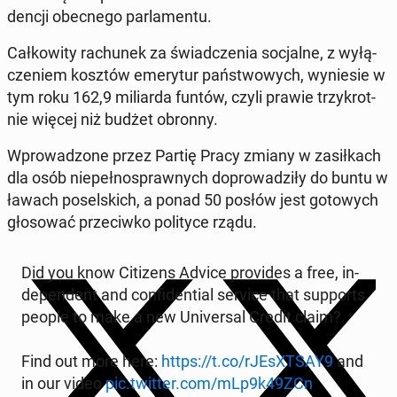
den­cji obec­ne­go par­la­men­tu.
Cał­ko­wi­ty ra­chu­nek za świad­cze­nia so­cjal­ne, z wy­łą­
cze­niem kosztów eme­ry­tur pań­stwo­wych, wy­nie­sie w
tym roku 162,9 mi­liar­da funtów, czyli prawie trzy­krot­
nie więcej niż budżet obronny.
Wpro­wa­dzo­ne przez Partię Pracy zmiany w za­sił­kach
dla osób nie­peł­no­spraw­nych do­pro­wa­dzi­ły do buntu w
ławach po­sel­skich, a ponad 50 posłów jest go­to­wych
gło­so­wać prze­ciw­ko po­li­ty­ce rządu.
Did you know Ci­ti­zens Advice pro­vi­des a free, in­
de­pen­dent and con­fi­den­tial service that sup­ports
people to make a new Uni­ver­sal Credit claim?
Find out more here:
https://t.co/rJE­sXT­SAY9
and
in our video
pic.twitter.com/mLp9k49ZCn