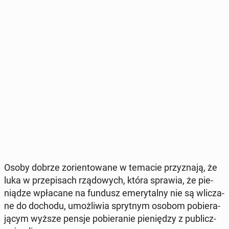
Osoby dobrze zo­rien­to­wa­ne w temacie przy­zna­ją, że
luka w prze­pi­sach rzą­do­wych, która sprawia, że pie­
nią­dze wpła­ca­ne na fundusz eme­ry­tal­ny nie są wli­cza­
ne do dochodu, umoż­li­wia spryt­nym osobom po­bie­ra­
ją­cym wyższe pensje po­bie­ra­nie pie­nię­dzy z pu­blicz­