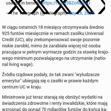
usands in be­ne­fits
https://t.co/j5BZoRc­BAU
— The Te­le­graph (@Te­le­graph)
May 26, 2025
W ciągu ostat­nich 18 mie­się­cy otrzy­my­wa­ła średnio
925 funtów mie­sięcz­nie w ramach zasiłku Uni­ver­sal
Credit (UC), aby zre­kom­pen­so­wać swoje po­zor­nie
niskie zarobki, mimo że za­ra­bia­ła więcej niż osoba
pra­cu­ją­ca w pełnym wy­mia­rze godzin za stawkę kra­jo­
we­go minimum po­zwa­la­ją­ce­go na utrzy­ma­nie (na­tio­
nal living wage).
Źródła rządowe podały, że tak zwani "wy­łu­dza­cze
eme­ry­tur" ubie­ga­ją się o zasiłki w prawie każdym
centrum UC w kraju.
Mi­ni­stro­wie już teraz starają się obniżyć wydatki na
świad­cze­nia zdro­wot­ne i renty in­wa­lidz­kie, które mają
wzro­snąć do ponad 70 mi­liar­dów funtów do końca ka­