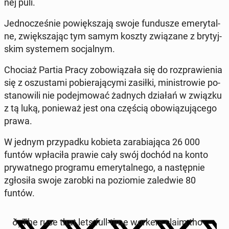
nej puli.
Jed­no­cze­śnie po­więk­sza­ją swoje fun­du­sze eme­ry­tal­
ne, zwięk­sza­jąc tym samym koszty zwią­za­ne z bry­tyj­
skim sys­te­mem so­cjal­nym.
Chociaż Partia Pracy zo­bo­wią­za­ła się do roz­pra­wie­nia
się z oszu­sta­mi po­bie­ra­ją­cy­mi zasiłki, mi­ni­stro­wie po­
sta­no­wi­li nie po­dej­mo­wać żadnych działań w związku
z tą luką, po­nie­waż jest ona częścią obo­wią­zu­ją­ce­go
prawa.
W jednym przy­pad­ku kobieta za­ra­bia­ją­ca 26 000
funtów wpła­ci­ła prawie cały swój dochód na konto
pry­wat­ne­go pro­gra­mu eme­ry­tal­ne­go, a na­stęp­nie
zgło­si­ła swoje zarobki na po­zio­mie za­le­d­wie 80
funtów.
ð¸ The ruse that lets full-time workers claim tho­