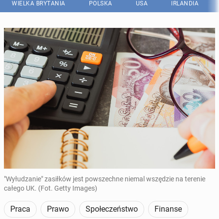
WIELKA BRYTANIA
POLSKA
USA
IRLANDIA
"Wyłudzanie" zasiłków jest powszechne niemal wszędzie na terenie
całego UK. (Fot. Getty Images)
Praca
Prawo
Społeczeństwo
Finanse