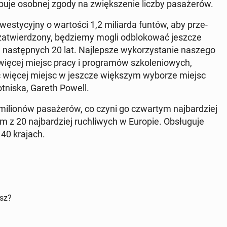
e­bu­je osobnej zgody na zwięk­sze­nie liczby pa­sa­że­rów.
­we­sty­cyj­ny o war­to­ści 1,2 mi­liar­da funtów, aby prze­
e za­twier­dzo­ny, bę­dzie­my mogli od­blo­ko­wać jeszcze
u na­stęp­nych 20 lat. Naj­lep­sze wy­ko­rzy­sta­nie naszego
ięcej miejsc pracy i pro­gra­mów szko­le­nio­wych,
­nić więcej miejsc w jeszcze więk­szym wyborze miejsc
 lot­ni­ska, Gareth Powell.
­lio­nów pa­sa­że­rów, co czyni go czwar­tym naj­bar­dziej
nym z 20 naj­bar­dziej ru­chli­wych w Europie. Ob­słu­gu­je
w 40 krajach.
isz?