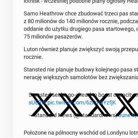
lotnisk - wcze­śniej podobne plany ogło­si­ły He­a
Samo He­ath­row chce zbu­do­wać trzeci pas star­t
z 80 mi­lio­nów do 140 mi­lio­nów rocznie, podc
oddanie do użytku dru­gie­go pasa star­to­we­go, c
75 mi­lio­nów pa­sa­że­rów.
Luton również planuje zwięk­szyć swoją prze­pu­s
rocznie.
Stan­sted nie planuje budowy ko­lej­ne­go pasa sta
ne­ra­cję więk­szych sa­mo­lo­tów bez zwięk­sza­nia
Stan­sted seeks go-ahead to boost ca­pa­ci­ty t
sUE9W
pic.twitter.com/6zFm­dYz­fjK
— Stan­dard News (@stan­dard­news)
June 9,
Po­ło­żo­ne na pół­noc­ny wschód od Londynu lot­ni­