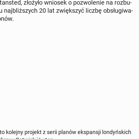
Stan­sted, złożyło wniosek o po­zwo­le­nie na roz­bu­
aj­bliż­szych 20 lat zwięk­szyć liczbę ob­słu­gi­wa­
o­nów.
to kolejny projekt z serii planów eks­pan­sji lon­dyń­skich