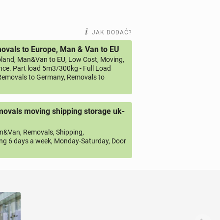
JAK DODAĆ?
vals to Europe, Man & Van to EU
land, Man&Van to EU, Low Cost, Moving,
ce. Part load 5m3/300kg - Full Load
emovals to Germany, Removals to
ovals moving shipping storage uk-
&Van, Removals, Shipping,
ng 6 days a week, Monday-Saturday, Door