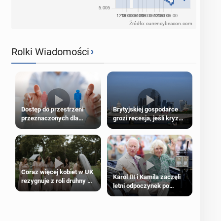
Źródło: currencybeacon.com
›
Rolki Wiadomości
Dostęp do przestrzeni
Brytyjskiej gospodarce
przeznaczonych dla
grozi recesja, jeśli kryzys
jednej płci ma opierać się
na Bliskim Wschodzie się
wyłącznie na płci
przedłuży
biologicznej
Coraz więcej kobiet w UK
Karol III i Kamila zaczęli
rezygnuje z roli druhny na
letni odpoczynek po
ślubie
Igrzyskach Wspólnoty w
Glasgow