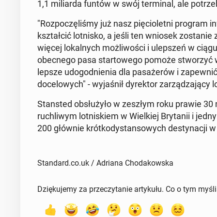
1,1 mi­liar­da funtów w swój ter­mi­nal, ale po­trz
"Roz­po­czę­li­śmy już nasz pię­cio­let­ni program in
kształ­cić lot­ni­sko, a jeśli ten wniosek zo­sta­ni
więcej lo­kal­nych moż­li­wo­ści i ulep­szeń w ciąg
obec­ne­go pasa star­to­we­go pomoże stwo­rzyć w
lepsze udo­god­nie­nia dla pa­sa­że­rów i za­pew
do­ce­lo­wych" - wy­ja­śnił dy­rek­tor za­rzą­dza­ją­cy
Stan­sted ob­słu­ży­ło w zeszłym roku prawie 30 mi
ru­chli­wym lot­ni­skiem w Wiel­kiej Bry­ta­nii i jed
200 głównie krót­ko­dy­stan­so­wych de­sty­na­cji 
Standard.co.uk / Adriana Chodakowska
Dziękujemy za przeczytanie artykułu. Co o tym myśl