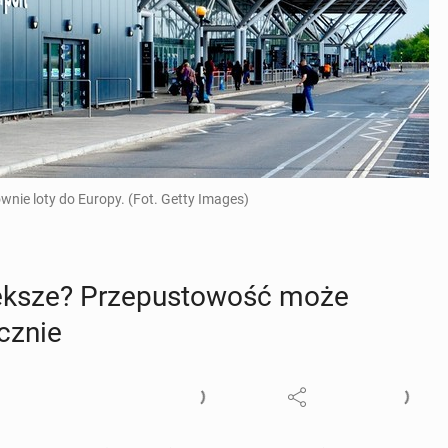
nie loty do Europy. (Fot. Getty Images)
iększe? Prze­pu­sto­wość może
cznie