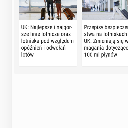
UK: Naj­lep­sze i naj­gor­
Prze­pi­sy bez­pie­cze
sze linie lot­ni­cze oraz
stwa na lot­ni­skach
lot­ni­ska pod wzglę­dem
UK: Zmie­nia­ją się 
opóź­nień i odwołań
ma­ga­nia do­ty­czą­c
lotów
100 ml płynów