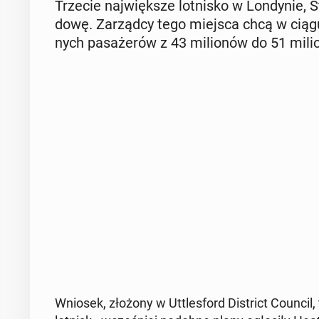
Trzecie naj­więk­sze lot­ni­sko w Lon­dy­nie, 
do­wę. Za­rząd­cy tego miejsca chcą w ciągu n
nych pa­sa­że­rów z 43 mi­lio­nów do 51 mi­li
Wniosek, złożony w Ut­tles­ford Di­strict Council, 