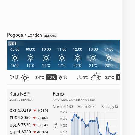
Pogoda
•
London
ZMIANA
Dziś
08:00
09:00
10:00
11:00
12:00
13:00
14:00
15:00
16°C
16°C
16°C
17°C
20°C
21°C
23°C
23°C
Dziś
Jutro
24°C
27°C
13°C
13°C
30
Kurs NBP
Forex
Z DNIA: 6 SIERPNIA
AKTUALIZACJA:
6 SIERPNIA, 08:20
5.0219
GBP
-0.0144
4.3050
EUR
-0.0068
3.7320
USD
-0.0148
4.6080
CHF
-0.0164