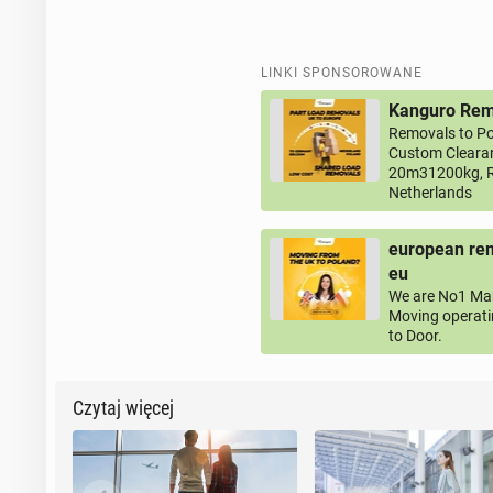
LINKI SPONSOROWANE
Kanguro Remo
Removals to Po
Custom Clearan
20m31200kg, R
Netherlands
european rem
eu
We are No1 Man
Moving operati
to Door.
Czytaj więcej