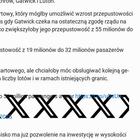
th­row, Gatwick i Luton.
o­wy, który mógłby umoż­li­wić wzrost prze­pu­sto­wo­ści
zas gdy Gatwick czeka na osta­tecz­ną zgodę rządu na
o zwięk­szy­ło­by jego prze­pu­sto­wość z 55 mi­lio­nów do
to­wość z 19 mi­lio­nów do 32 mi­lio­nów pa­sa­że­rów
r­to­we­go, ale chcia­ło­by móc ob­słu­gi­wać kolejną ge­
 liczby lotów i w ramach ist­nie­ją­cych granic.
o 51 million pas­sen­gers a year
https://t.co/uDxUn­
 2025
sko ma już po­zwo­le­nie na in­we­sty­cję w wy­so­ko­ści