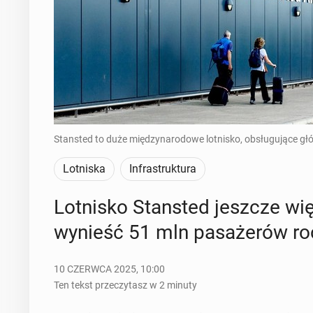
Stansted to duże międzynarodowe lotnisko, obsługujące głów
Lotniska
Infrastruktura
Lot­ni­sko Stan­sted jeszcze w
wynieść 51 mln pa­sa­że­rów ro
10 CZERWCA 2025, 10:00
Ten tekst przeczytasz w 2 minuty