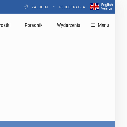
English
•
ZALOGUJ
REJESTRACJA
Version
ostki
Poradnik
Wydarzenia
Menu