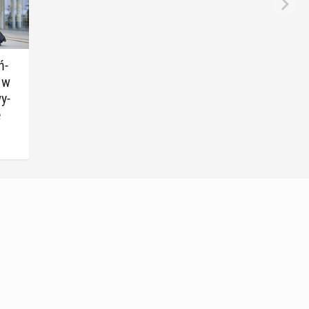
ń­
 w
wy­
e