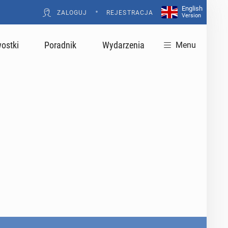
English
•
ZALOGUJ
REJESTRACJA
Version
ostki
Poradnik
Wydarzenia
Menu