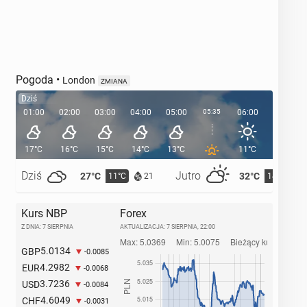
Pogoda
•
London
ZMIANA
Dziś
01:00
02:00
03:00
04:00
05:00
05:35
06:00
07:00
17°C
16°C
15°C
14°C
13°C
11°C
13°C
Dziś
Jutro
27°C
32°C
11°C
14°C
21
Kurs NBP
Forex
Z DNIA: 7 SIERPNIA
AKTUALIZACJA:
7 SIERPNIA, 22:00
5.0134
GBP
-0.0085
4.2982
EUR
-0.0068
3.7236
USD
-0.0084
4.6049
CHF
-0.0031