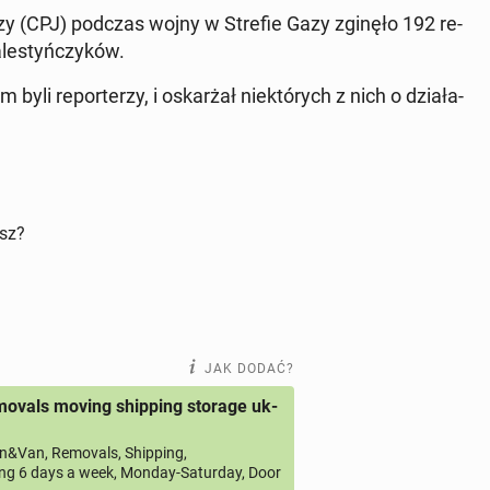
a­rzy (CPJ) podczas wojny w Strefie Gazy zginęło 192 re­
le­styń­czy­ków.
 byli re­por­te­rzy, i oskar­żał nie­któ­rych z nich o dzia­ła­
isz?
JAK DODAĆ?
ovals moving shipping storage uk-
&Van, Removals, Shipping,
ng 6 days a week, Monday-Saturday, Door