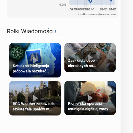
Źródło: currencybeacon.com
›
Rolki Wiadomości
Zasiłki dla osób
cierpiących na
Sztuczna inteligencja
schorzenia psychiczne
próbowała oszukać
człowieka
Pionierska operacja
BBC Weather zapowiada
usunięcia ciężkiej wady
szóstą falę upałów w
wrodzonej płodu w łonie
Londynie
matki