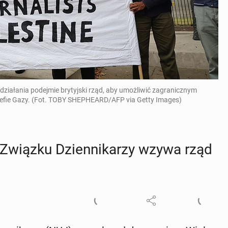
 działania podejmie brytyjski rząd, aby umożliwić zagranicznym
fie Gazy. (Fot. TOBY SHEPHEARD/AFP via Getty Images)
o Związku Dzien­ni­ka­rzy wzywa rząd