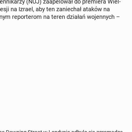
n­ni­ka­rzy (NUJ) za­ape­lo­wał do pre­mie­ra Wiel­
presji na Izrael, aby ten za­nie­chał ataków na
z­nym re­por­te­rom na teren działań wo­jen­nych –