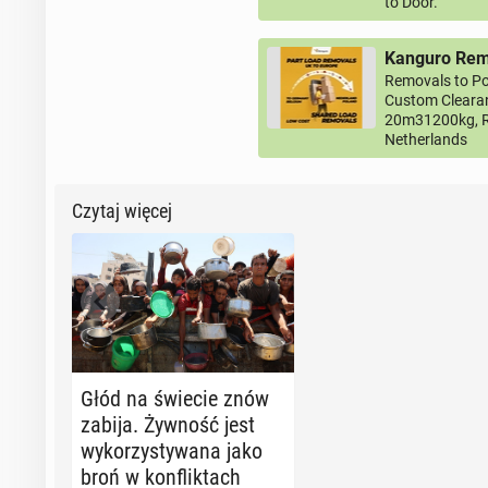
to Door.
Kanguro Remo
Removals to Po
Custom Clearan
20m31200kg, R
Netherlands
Czytaj więcej
Głód na świecie znów
zabija. Żywność jest
wy­ko­rzy­sty­wa­na jako
broń w kon­flik­tach