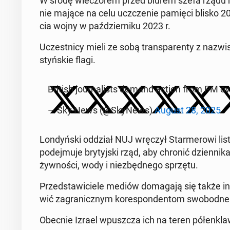
W środę wie­czo­rem przed biurem szefa rządu n
nie mające na celu uczcze­nie pamięci blisko 200 
cia wojny w paź­dzier­ni­ku 2023 r.
Uczest­ni­cy mieli ze sobą trans­pa­ren­ty z na­zwi­s
styń­skie flagi.
British jo­ur­na­li­sts demand action from PM o
— Sky News (@SkyNews)
August 28, 2025
Lon­dyń­ski oddział NUJ wręczył Star­me­ro­wi list
po­dej­mu­je bry­tyj­ski rząd, aby chronić dzien­ni
żyw­no­ści, wody i nie­zbęd­ne­go sprzętu.
Przed­sta­wi­cie­le mediów do­ma­ga­ją się także in­
wić za­gra­nicz­nym ko­re­spon­den­tom swo­bod­ne 
Obecnie Izrael wpusz­cza ich na teren pół­en­kla­