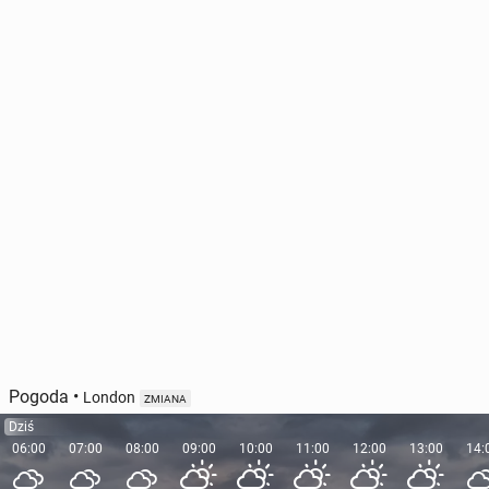
Pogoda
•
London
ZMIANA
Dziś
06:00
07:00
08:00
09:00
10:00
11:00
12:00
13:00
14: