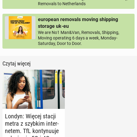
Removals to Netherlands
european removals moving shipping
storage uk-eu
We are No1 Man&Van, Removals, Shipping,
Moving operating 6 days a week, Monday-
Saturday, Door to Door.
Czytaj więcej
Londyn: Więcej stacji
metra z szybkim in­ter­
ne­tem. TfL kon­ty­nu­uje