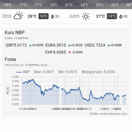
18°C
17°C
17°C
18°C
21°C
24°C
25°C
26°C
28
Dziś
Jutro
28°C
27°C
16°C
13°C
33
30
Kurs NBP
Z DNIA: 10 SIERPNIA
5.0172
4.3010
3.7324
GBP
EUR
USD
+0.0038
+0.0028
+0.0088
4.6005
CHF
-0.0044
Forex
AKTUALIZACJA:
10 SIERPNIA, 06:30
Źródło: currencybeacon.com