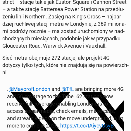
strict – stacje takie jak Euston Square i Cannon Street
– a także stację Bat­ter­sea Power Station na prze­dłu­
że­niu linii Nor­thern. Zasięg na King’s Cross – naj­bar­
dziej ru­chli­wej stacji metra w Lon­dy­nie, z 369 mi­lio­na­
mi podróży rocznie – ma zostać uru­cho­mio­ny w nad­
cho­dzą­cych mie­sią­cach, po­dob­nie jak w przy­pad­ku
Glo­uce­ster Road, Warwick Avenue i Vau­xhall.
Sieć metra obej­mu­je 272 stacje, ale projekt 4G
dotyczy tylko tych, które nie znaj­du­ją się na po­wierzch­
ni.
.
@May­oro­fLon­don
and
@TfL
are brin­ging more 4G
and 5G co­ve­ra­ge to the Tube. 62 sta­tions now
receive full co­ve­ra­ge ena­bling Lon­do­ners to
access social media, check emails, make calls,
and stream videos on the move un­der­gro­und, with
more to come in 2026.
https://t.co/IA­iy­cvO­syB