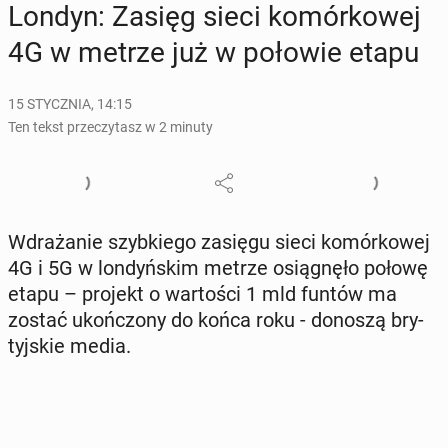
Londyn: Zasięg sieci ko­mór­ko­wej
4G w metrze już w połowie etapu
15 STYCZNIA, 14:15
Ten tekst przeczytasz w 2 minuty
Wdra­ża­nie szyb­kie­go zasięgu sieci ko­mór­ko­wej
4G i 5G w lon­dyń­skim metrze osią­gnę­ło połowę
etapu – projekt o war­to­ści 1 mld funtów ma
zostać ukoń­czo­ny do końca roku - donoszą bry­
tyj­skie media.