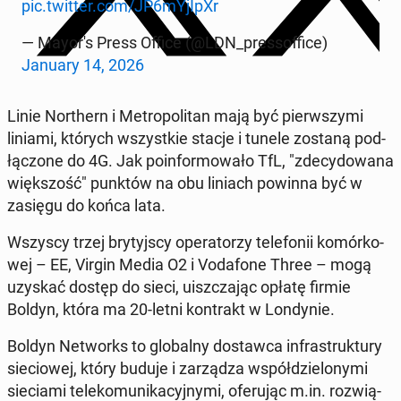
pic.twitter.com/JP6mYjIpXr
— Mayor's Press Office (@LDN_pres­sof­fi­ce)
January 14, 2026
Linie Nor­thern i Me­tro­po­li­tan mają być pierw­szy­mi
liniami, których wszyst­kie stacje i tunele zostaną pod­
łą­czo­ne do 4G. Jak po­in­for­mo­wa­ło TfL, "zde­cy­do­wa­na
więk­szość" punktów na obu liniach powinna być w
zasięgu do końca lata.
Wszyscy trzej bry­tyj­scy ope­ra­to­rzy te­le­fo­nii ko­mór­ko­
wej – EE, Virgin Media O2 i Vo­da­fo­ne Three – mogą
uzyskać dostęp do sieci, uisz­cza­jąc opłatę firmie
Boldyn, która ma 20-letni kon­trakt w Lon­dy­nie.
Boldyn Ne­tworks to glo­bal­ny do­staw­ca in­fra­struk­tu­ry
sie­cio­wej, który buduje i za­rzą­dza współ­dzie­lo­ny­mi
sie­cia­mi te­le­ko­mu­ni­ka­cyj­ny­mi, ofe­ru­jąc m.in. roz­wią­