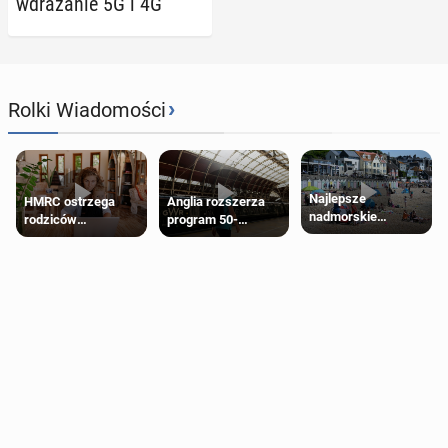
wdra­ża­nie 5G i 4G
›
Rolki Wiadomości
Najlepsze
HMRC ostrzega
Anglia rozszerza
nadmorskie
rodziców
program 50-
miasteczko blisko
pobierających Child
procentowych
Londynu
Benefit. Mogą być
zniżek kolejowych
zobowiązani do
na 18-latków
zwrotu zasiłku