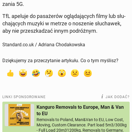
za­nia 5G.
TfL apeluje do pa­sa­że­rów oglą­da­ją­cych filmy lub słu­
cha­ją­cych muzyki w metrze o no­sze­nie słu­cha­wek,
aby nie prze­szka­dzać innym po­dróż­nym.
Standard.co.uk / Adriana Chodakowska
Dziękujemy za przeczytanie artykułu. Co o tym myślisz?
LINKI SPONSOROWANE
JAK DODAĆ?
Kanguro Removals to Europe, Man & Van
to EU
Removals to Poland, Man&Van to EU, Low Cost,
Moving, Custom Clearance. Part load 5m3/300kg
- Full Load 20m31200kg, Removals to Germany,