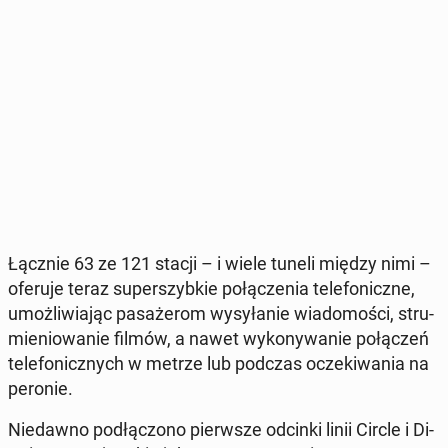
Łącznie 63 ze 121 stacji – i wiele tuneli między nimi –
oferuje teraz su­per­szyb­kie po­łą­cze­nia te­le­fo­nicz­ne,
umoż­li­wia­jąc pa­sa­że­rom wy­sy­ła­nie wia­do­mo­ści, stru­
mie­nio­wa­nie filmów, a nawet wy­ko­ny­wa­nie po­łą­czeń
te­le­fo­nicz­nych w metrze lub podczas ocze­ki­wa­nia na
peronie.
Nie­daw­no pod­łą­czo­no pierw­sze odcinki linii Circle i Di­