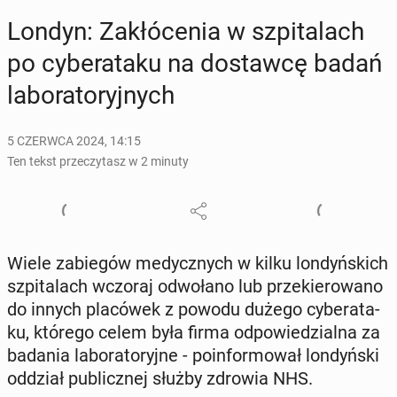
Londyn: Za­kłó­ce­nia w szpi­ta­lach
po cy­be­ra­ta­ku na do­staw­cę badań
la­bo­ra­to­ryj­nych
5 CZERWCA 2024, 14:15
Ten tekst przeczytasz w 2 minuty
Wiele za­bie­gów me­dycz­nych w kilku lon­dyń­skich
szpi­ta­lach wczoraj od­wo­ła­no lub prze­kie­ro­wa­no
do innych pla­có­wek z powodu dużego cy­be­ra­ta­
ku, którego celem była firma od­po­wie­dzial­na za
badania la­bo­ra­to­ryj­ne - po­in­for­mo­wał lon­dyń­ski
oddział pu­blicz­nej służby zdrowia NHS.