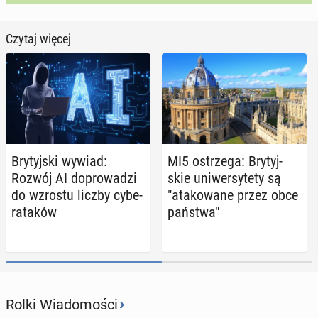
Czytaj więcej
Bry­tyj­ski wywiad:
MI5 ostrze­ga: Bry­tyj­
Rozwój AI do­pro­wa­dzi
skie uni­wer­sy­te­ty są
do wzrostu liczby cy­be­
"ata­ko­wa­ne przez obce
ra­ta­ków
państwa"
›
Rolki Wiadomości