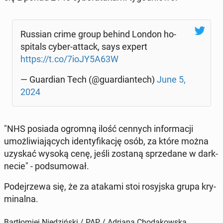
Russian crime group behind London ho­
spi­tals cyber-attack, says expert
https://t.co/7ioJY5A63W
— Gu­ar­dian Tech (@gu­ar­dian­tech)
June 5,
2024
"NHS posiada ogromną ilość cennych in­for­ma­cji
umoż­li­wia­ją­cych iden­ty­fi­ka­cję osób, za które można
uzyskać wysoką cenę, jeśli zostaną sprze­da­ne w dark­
ne­cie" - pod­su­mo­wał.
Po­dej­rze­wa się, że za atakami stoi ro­syj­ska grupa kry­
mi­nal­na.
Bartłomiej Niedziński / PAP / Adriana Chodakowska