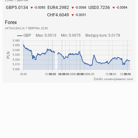
Z DNIA: 7 SIERPNIA
5.0134
4.2982
3.7236
GBP
EUR
USD
-0.0085
-0.0068
-0.0084
4.6049
CHF
-0.0031
Forex
AKTUALIZACJA:
7 SIERPNIA, 22:00
Źródło: currencybeacon.com