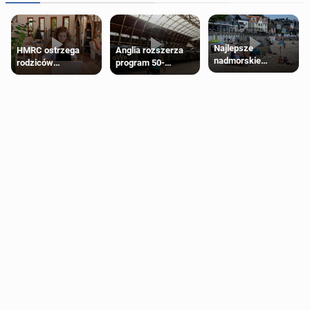
Najlepsze
HMRC ostrzega
Anglia rozszerza
nadmorskie
rodziców
program 50-
miasteczko blisko
pobierających Child
procentowych
Londynu
Benefit. Mogą być
zniżek kolejowych
zobowiązani do
na 18-latków
zwrotu zasiłku