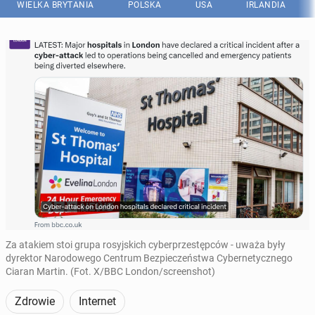
WIELKA BRYTANIA
POLSKA
USA
IRLANDIA
Za atakiem stoi grupa rosyjskich cyberprzestępców - uważa były
dyrektor Narodowego Centrum Bezpieczeństwa Cybernetycznego
Ciaran Martin. (Fot. X/BBC London/screenshot)
Zdrowie
Internet