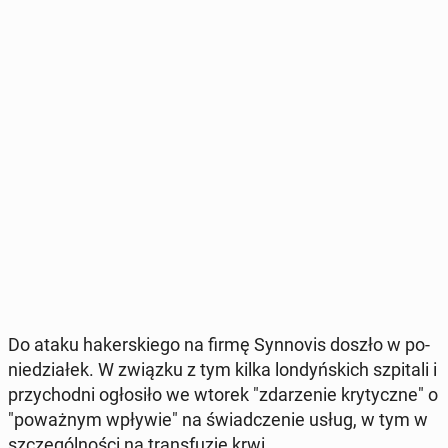
Do ataku ha­ker­skie­go na firmę Syn­no­vis doszło w po­
nie­dzia­łek. W związku z tym kilka lon­dyń­skich szpi­ta­li i
przy­chod­ni ogło­si­ło we wtorek "zda­rze­nie kry­tycz­ne" o
"po­waż­nym wpływie" na świad­cze­nie usług, w tym w
szcze­gól­no­ści na trans­fu­zje krwi.