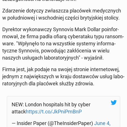
Zda­rze­nie dotyczy zwłasz­cza pla­có­wek me­dycz­nych
w po­łu­dnio­wej i wschod­niej części bry­tyj­skiej stolicy.
Dy­rek­tor wy­ko­naw­czy Syn­no­vis Mark Dollar po­in­for­
mo­wał, że firma padła ofiarą cy­be­ra­ta­ku typu ran­som­
wa­re. "Wpły­nę­ło to na wszyst­kie systemy in­for­ma­
tycz­ne Syn­no­vis, po­wo­du­jąc za­kłó­ce­nia w wielu
naszych usłu­gach la­bo­ra­to­ryj­nych" - wy­ja­śnił.
Firma jest, jak podaje na swojej stronie in­ter­ne­to­wej,
jednym z naj­więk­szych w kraju do­staw­ców usług la­bo­
ra­to­ryj­nych dla pla­có­wek służby zdrowia.
NEW: London ho­spi­tals hit by cyber
attack
https://t.co/JkP­niPmBnP
— Insider Paper (@The­In­si­der­Pa­per)
June 4,