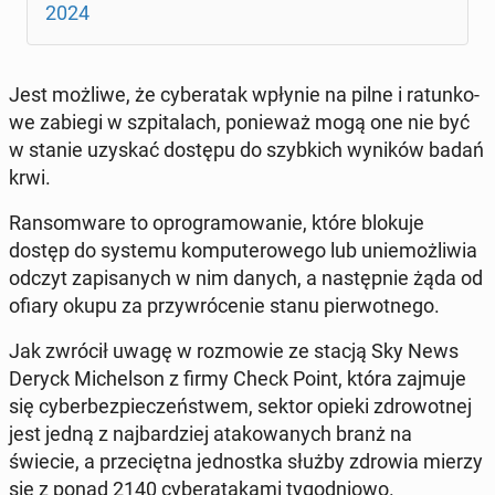
2024
Jest możliwe, że cy­be­ra­tak wpłynie na pilne i ra­tun­ko­
we zabiegi w szpi­ta­lach, po­nie­waż mogą one nie być
w stanie uzyskać dostępu do szyb­kich wyników badań
krwi.
Ran­som­wa­re to opro­gra­mo­wa­nie, które blokuje
dostęp do systemu kom­pu­te­ro­we­go lub unie­moż­li­wia
odczyt za­pi­sa­nych w nim danych, a na­stęp­nie żąda od
ofiary okupu za przy­wró­ce­nie stanu pier­wot­ne­go.
Jak zwrócił uwagę w roz­mo­wie ze stacją Sky News
Deryck Mi­chel­son z firmy Check Point, która zajmuje
się cy­ber­bez­pie­czeń­stwem, sektor opieki zdro­wot­nej
jest jedną z naj­bar­dziej ata­ko­wa­nych branż na
świecie, a prze­cięt­na jed­nost­ka służby zdrowia mierzy
się z ponad 2140 cy­be­ra­ta­ka­mi ty­go­dnio­wo.