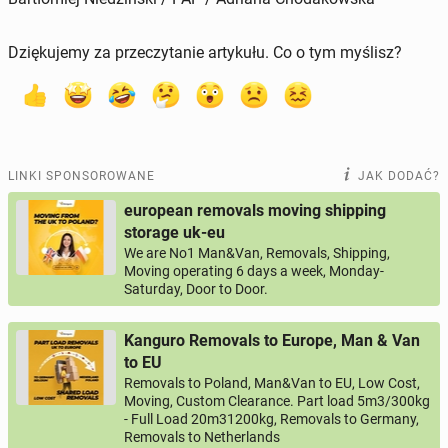
Dziękujemy za przeczytanie artykułu. Co o tym myślisz?
LINKI SPONSOROWANE
JAK DODAĆ?
european removals moving shipping
storage uk-eu
We are No1 Man&Van, Removals, Shipping,
Moving operating 6 days a week, Monday-
Saturday, Door to Door.
Kanguro Removals to Europe, Man & Van
to EU
Removals to Poland, Man&Van to EU, Low Cost,
Moving, Custom Clearance. Part load 5m3/300kg
- Full Load 20m31200kg, Removals to Germany,
Removals to Netherlands