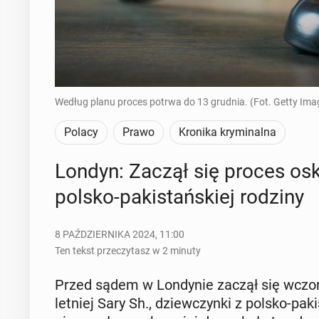
Według planu proces potrwa do 13 grudnia. (Fot. Getty Ima
Polacy
Prawo
Kronika kryminalna
Londyn: Zaczął się proces oskar
polsko-pa­ki­stań­skiej rodziny
8 PAŹDZIERNIKA 2024, 11:00
Ten tekst przeczytasz w 2 minuty
Przed sądem w Lon­dy­nie zaczął się wczora
letniej Sary Sh., dziew­czyn­ki z polsko-pa­ki­