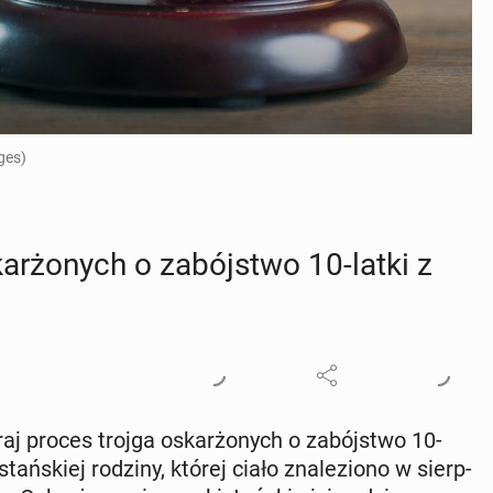
ges)
­żo­nych o za­bój­stwo 10-latki z
j proces trojga oskar­żo­nych o za­bój­stwo 10-
stań­skiej rodziny, której ciało zna­le­zio­no w sierp­