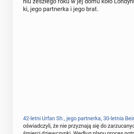
niu ze­szłe­go roku w jej domu koło Londynu.
ki, jego part­ner­ka i jego brat.
42-letni Urfan Sh., jego part­ner­ka, 30-letnia Bei
oświad­czy­li, że nie przy­zna­ją się do za­rzu­ca­
śmierci dziew­czyn­ki. Według planu proces pot