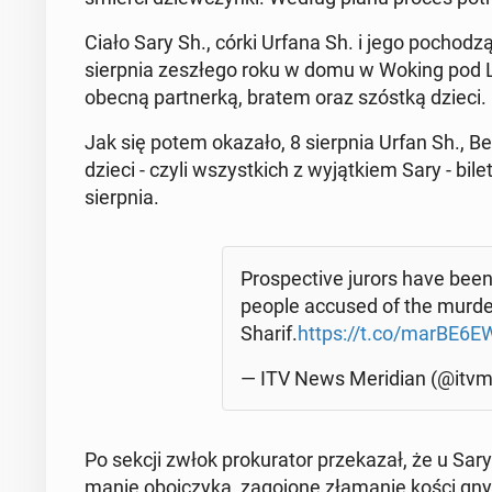
Ciało Sary Sh., córki Urfana Sh. i jego po­cho­dzą­
sierp­nia ze­szłe­go roku w domu w Woking pod L
obecną part­ner­ką, bratem oraz szóstką dzieci.
Jak się potem okazało, 8 sierp­nia Urfan Sh., Beina
dzieci - czyli wszyst­kich z wy­jąt­kiem Sary - bile
sierp­nia.
Pro­spec­ti­ve jurors have been 
people accused of the murder
Sharif.
https://t.co/marBE6
— ITV News Me­ri­dian (@itvme
Po sekcji zwłok pro­ku­ra­tor prze­ka­zał, że u Sar
ma­nie oboj­czy­ka, za­go­jo­ne zła­ma­nie kości gny