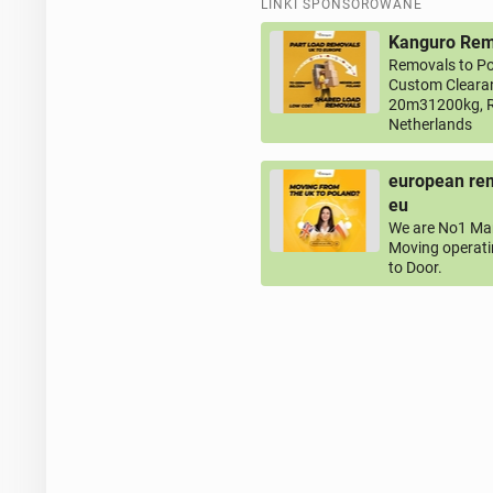
LINKI SPONSOROWANE
Kanguro Remo
Removals to Po
Custom Clearan
20m31200kg, R
Netherlands
european rem
eu
We are No1 Man
Moving operati
to Door.