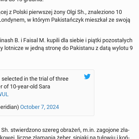
cej z Polski pierw­szej żony Olgi Sh., zna­le­zio­no 10
on­dy­nem, w którym Pa­ki­stań­czyk miesz­kał ze swoją
sh B. i Faisal M. kupili dla siebie i piątki po­zo­sta­łych
ty lot­ni­cze w jedną stronę do Pa­ki­sta­nu z datą wylotu 9
se­lec­ted in the trial of three
 of 10-year-old Sara
EWUL
­ri­dian)
October 7, 2024
y Sh. stwier­dzo­no szereg obrażeń, m.in. za­go­jo­ne zła­
­ko­wej, liczne zła­ma­nia żeber, siniaki na tułowiu i koń­