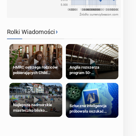
Źródło: currencybeacon.com
›
Rolki Wiadomości
HMRC ostrzega rodziców
Anglia rozszerza
pobierających Child
program 50-
Benefit. Mogą być
procentowych zniżek
zobowiązani do zwrotu
kolejowych na 18-latków
zasiłku
Najlepsze nadmorskie
Sztuczna inteligencja
miasteczko blisko
próbowała oszukać
Londynu
człowieka