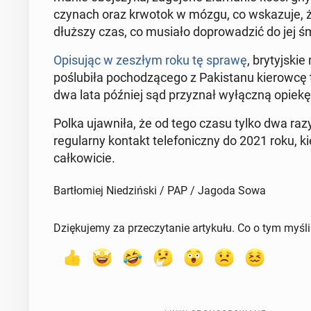
czy­nach oraz krwotok w mózgu, co wska­zu­je, że 
dłuższy czas, co musiało do­pro­wa­dzić do jej śm
Opi­su­jąc w zeszłym roku tę sprawę
, bry­tyj­sk
po­ślu­bi­ła po­cho­dzą­ce­go z Pa­ki­sta­nu kie­row­
dwa lata później sąd przy­znał wy­łącz­ną opiekę
Polka ujaw­ni­ła, że od tego czasu tylko dwa razy 
re­gu­lar­ny kontakt te­le­fo­nicz­ny do 2021 rok
cał­ko­wi­cie.
Bartłomiej Niedziński / PAP / Jagoda Sowa
Dziękujemy za przeczytanie artykułu. Co o tym myśl