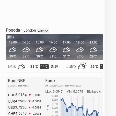
Pogoda
•
London
ZMIANA
Dziś
13:00
14:00
15:00
16:00
17:00
18:00
19:00
20:00
29°C
29°C
30°C
31°C
31°C
30°C
29°C
27°C
Dziś
Jutro
31°C
29°C
14°C
15°C
29
Kurs NBP
Forex
Z DNIA: 7 SIERPNIA
AKTUALIZACJA:
7 SIERPNIA, 22:00
5.0134
GBP
-0.0085
4.2982
EUR
-0.0068
3.7236
USD
-0.0084
4.6049
CHF
-0.0031