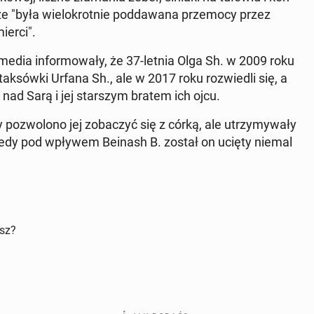
"była wie­lo­krot­nie pod­da­wa­na prze­mo­cy przez
ierci".
ie media in­for­mo­wa­ły, że 37-letnia Olga Sh. w 2009 roku
cę tak­sów­ki Urfana Sh., ale w 2017 roku roz­wie­dli się, a
 nad Sarą i jej star­szym bratem ich ojcu.
po­zwo­lo­no jej zo­ba­czyć się z córką, ale utrzy­my­wa­ły
u, kiedy pod wpływem Beinash B. został on ucięty niemal
isz?