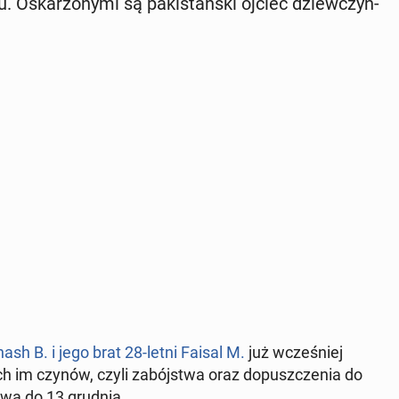
 Oskar­żo­ny­mi są pa­ki­stań­ski ojciec dziew­czyn­
nash B. i jego brat 28-letni Faisal M.
już wcze­śniej
nych im czynów, czyli za­bój­stwa oraz do­pusz­cze­nia do
rwa do 13 grudnia.