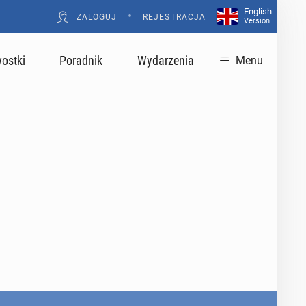
English
•
ZALOGUJ
REJESTRACJA
Version
ostki
Poradnik
Wydarzenia
Menu