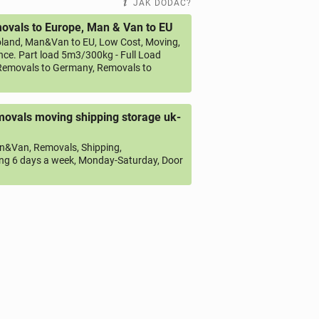
JAK DODAĆ?
vals to Europe, Man & Van to EU
land, Man&Van to EU, Low Cost, Moving,
ce. Part load 5m3/300kg - Full Load
emovals to Germany, Removals to
ovals moving shipping storage uk-
&Van, Removals, Shipping,
ng 6 days a week, Monday-Saturday, Door