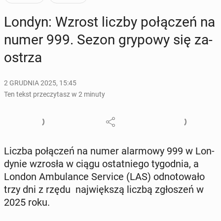
Londyn: Wzrost liczby po­łą­czeń na
numer 999. Sezon grypowy się za­
ostrza
2 GRUDNIA 2025, 15:45
Ten tekst przeczytasz w 2 minuty
Liczba po­łą­czeń na numer alar­mo­wy 999 w Lon­
dy­nie wzrosła w ciągu ostat­nie­go ty­go­dnia, a
London Am­bu­lan­ce Service (LAS) od­no­to­wa­ło
trzy dni z rzędu naj­więk­szą liczbą zgło­szeń w
2025 roku.