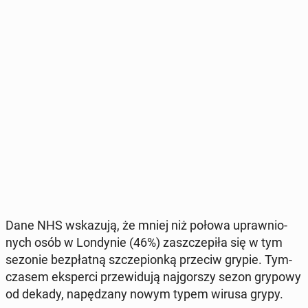
Dane NHS wska­zu­ją, że mniej niż połowa upraw­nio­
nych osób w Lon­dy­nie (46%) za­szcze­pi­ła się w tym
sezonie bez­płat­ną szcze­pion­ką przeciw grypie. Tym­
cza­sem eks­per­ci prze­wi­du­ją naj­gor­szy sezon grypowy
od dekady, na­pę­dza­ny nowym typem wirusa grypy.