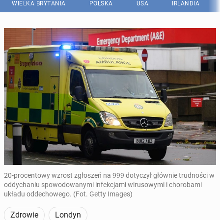
WIELKA BRYTANIA
POLSKA
USA
IRLANDIA
20-procentowy wzrost zgłoszeń na 999 dotyczył głównie trudności w
oddychaniu spowodowanymi infekcjami wirusowymi i chorobami
układu oddechowego. (Fot. Getty Images)
Zdrowie
Londyn