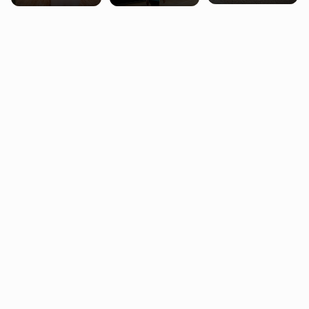
miasteczko blisko
pobierających Child
procentowych
Londynu
Benefit. Mogą być
zniżek kolejowych
zobowiązani do
na 18-latków
zwrotu zasiłku