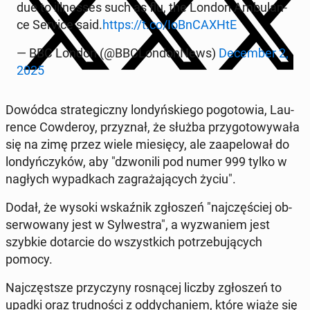
due to il­l­nes­ses such as flu, the London Am­bu­lan­
ce Service said.
https://t.co/IoBn­CA­XH­tE
— BBC London (@BBC­Lon­don­News)
De­cem­ber 2,
2025
Dowódca stra­te­gicz­ny lon­dyń­skie­go po­go­to­wia, Lau­
ren­ce Cow­de­roy, przy­znał, że służba przy­go­to­wy­wa­ła
się na zimę przez wiele mie­się­cy, ale za­ape­lo­wał do
lon­dyń­czy­ków, aby "dzwo­ni­li pod numer 999 tylko w
nagłych wy­pad­kach za­gra­ża­ją­cych życiu".
Dodał, że wysoki wskaź­nik zgło­szeń "naj­czę­ściej ob­
ser­wo­wa­ny jest w Syl­we­stra", a wy­zwa­niem jest
szybkie do­tar­cie do wszyst­kich po­trze­bu­ją­cych
pomocy.
Naj­częst­sze przy­czy­ny ro­sną­cej liczby zgło­szeń to
upadki oraz trud­no­ści z od­dy­cha­niem, które wiąże się