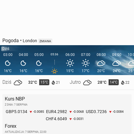
Pogoda
•
London
ZMIANA
Dziś
03:00
04:00
05:00
05:36
06:00
07:00
08:00
09:00
10:
16°C
16°C
16°C
15°C
17°C
20°C
24°C
25
Dziś
Jutro
32°C
28°C
15°C
14°C
21
22
Kurs NBP
Z DNIA: 7 SIERPNIA
5.0134
4.2982
3.7236
GBP
EUR
USD
-0.0085
-0.0068
-0.0084
4.6049
CHF
-0.0031
Forex
AKTUALIZACJA:
7 SIERPNIA, 22:00