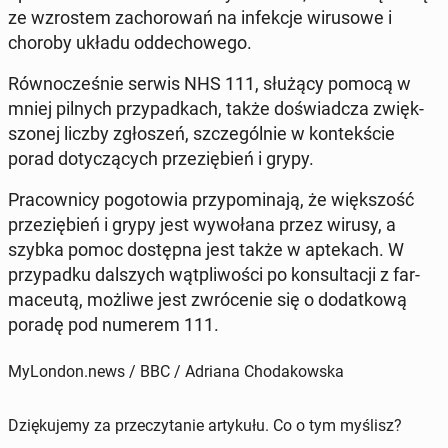
ze wzro­stem za­cho­ro­wań na in­fek­cje wi­ru­so­we i
choroby układu od­de­cho­we­go.
Rów­no­cze­śnie serwis NHS 111, służący pomocą w
mniej pilnych przy­pad­kach, także do­świad­cza zwięk­
szo­nej liczby zgło­szeń, szcze­gól­nie w kon­tek­ście
porad do­ty­czą­cych prze­zię­bień i grypy.
Pra­cow­ni­cy po­go­to­wia przy­po­mi­na­ją, że więk­szość
prze­zię­bień i grypy jest wy­wo­ła­na przez wirusy, a
szybka pomoc do­stęp­na jest także w ap­te­kach. W
przy­pad­ku dal­szych wąt­pli­wo­ści po kon­sul­ta­cji z far­
ma­ceu­tą, możliwe jest zwró­ce­nie się o do­dat­ko­wą
poradę pod numerem 111.
MyLondon.news / BBC / Adriana Chodakowska
Dziękujemy za przeczytanie artykułu. Co o tym myślisz?