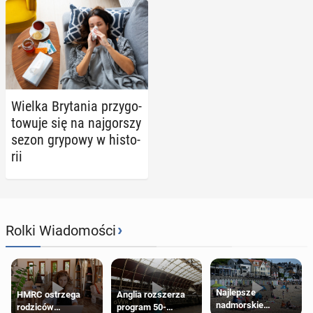
Wielka Bry­ta­nia przy­go­
to­wu­je się na naj­gor­szy
sezon grypowy w hi­sto­
rii
›
Rolki Wiadomości
Najlepsze
HMRC ostrzega
Anglia rozszerza
nadmorskie
rodziców
program 50-