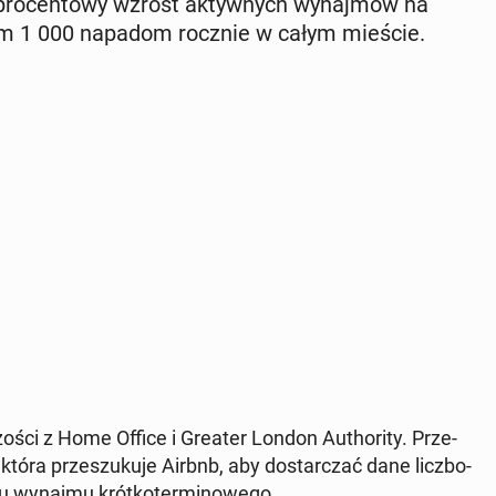
pro­cen­to­wy wzrost ak­tyw­nych wy­naj­mów na
o­wym 1 000 napadom rocznie w całym mieście.
­czo­ści z Home Office i Greater London Au­tho­ri­ty. Prze­
 która prze­szu­ku­je Airbnb, aby do­star­czać dane licz­bo­
ynku wynajmu krót­ko­ter­mi­no­we­go.