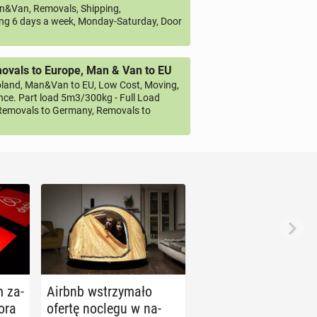
&Van, Removals, Shipping,
ng 6 days a week, Monday-Saturday, Door
vals to Europe, Man & Van to EU
land, Man&Van to EU, Low Cost, Moving,
ce. Part load 5m3/300kg - Full Load
emovals to Germany, Removals to
m za­
Airbnb wstrzy­ma­ło
ora
ofertę noclegu w na­