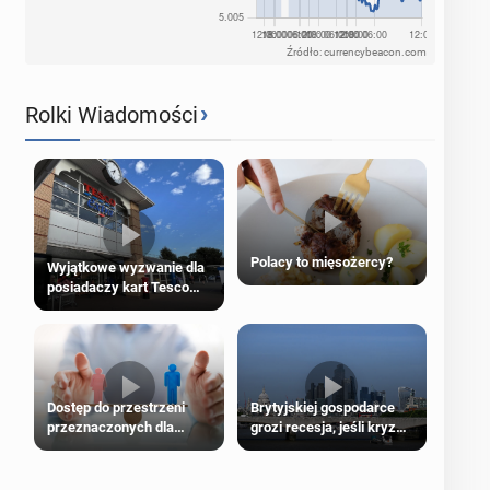
Źródło: currencybeacon.com
›
Rolki Wiadomości
Polacy to mięsożercy?
Wyjątkowe wyzwanie dla
posiadaczy kart Tesco
Clubcard!
Dostęp do przestrzeni
Brytyjskiej gospodarce
przeznaczonych dla
grozi recesja, jeśli kryzys
jednej płci ma opierać się
na Bliskim Wschodzie się
wyłącznie na płci
przedłuży
biologicznej