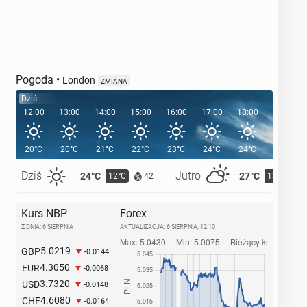
Pogoda
•
London
ZMIANA
Dziś
12:00
13:00
14:00
15:00
16:00
17:00
18:00
19:00
20°C
20°C
21°C
22°C
23°C
24°C
24°C
23°C
Dziś
Jutro
24°C
27°C
12°C
13°C
42
Kurs NBP
Forex
Z DNIA: 6 SIERPNIA
AKTUALIZACJA:
6 SIERPNIA, 12:10
5.0219
GBP
-0.0144
4.3050
EUR
-0.0068
3.7320
USD
-0.0148
4.6080
CHF
-0.0164