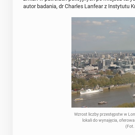
au­tor badania, dr Charles Lanfear z In­sty­tu­tu Kry
Wzrost liczby prze­stępstw w Lon­dy
lokali do wy­na­ję­cia, ofe­ro­
​(Fot