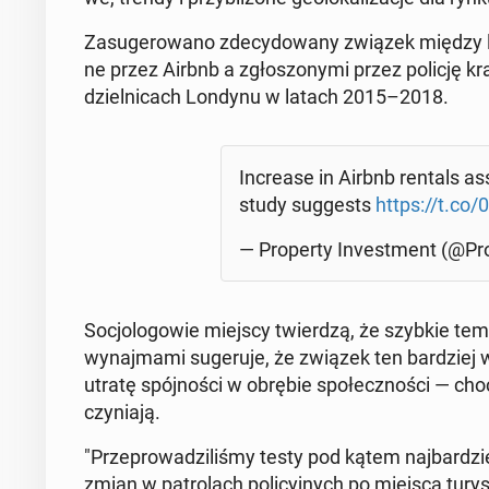
Za­su­ge­ro­wa­no zde­cy­do­wa­ny związek między l
ne przez Airbnb a zgło­szo­ny­mi przez policję kr
dziel­ni­cach Londynu w latach 2015–2018.
In­cre­ase in Airbnb rentals as
study sug­ge­sts
https://t.co
— Pro­per­ty In­ve­st­ment (@Pr
So­cjo­lo­go­wie miejscy twier­dzą, że szybkie te
wy­naj­ma­mi su­ge­ru­je, że związek ten bar­dziej w
utratę spój­no­ści w obrębie spo­łecz­no­ści — cho
czy­nia­ją.
"Prze­pro­wa­dzi­li­śmy testy pod kątem naj­bar­dzi
zmian w pa­tro­lach po­li­cyj­nych po miejsca tu­r