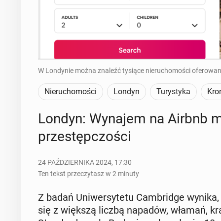
W Londynie można znaleźć tysiące nieruchomości oferowan
Nieruchomości
Londyn
Turystyka
Kro
Londyn: Wynajem na Airbnb mo
prze­stęp­czo­ści
24 PAŹDZIERNIKA 2024, 17:30
Ten tekst przeczytasz w 2 minuty
Z badań Uni­wer­sy­te­tu Cam­brid­ge wynika,
się z większą liczbą napadów, włamań, kra­d