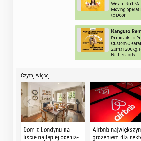
We are No1 Man
Moving operati
to Door.
Kanguro Remo
Removals to Po
Custom Clearan
20m31200kg, R
Netherlands
Czytaj więcej
Dom z Londynu na
Airbnb naj­więk­szy
liście naj­le­piej oce­nia­
gro­że­niem dla sekt