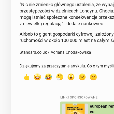
"Nic nie zmie­ni­ło głów­ne­go usta­le­nia, że ​​w
prze­stęp­czo­ści w dziel­ni­cach Londynu. Chociaż 
mogą istnieć spo­łecz­ne kon­se­kwen­cje prze­kszt
z nie­wiel­ką re­gu­la­cją" - dodaje na­uko­wiec.
Airbnb to gigant go­spo­dar­ki cy­fro­wej, za­ło­żo­ny
ru­cho­mo­ści w około 100 000 miast na całym ś
Standard.co.uk / Adriana Chodakowska
Dziękujemy za przeczytanie artykułu. Co o tym myśl
LINKI SPONSOROWANE
european rem
eu