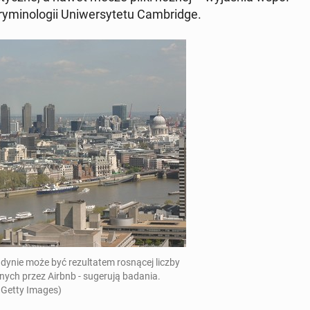
­mi­no­lo­gii Uni­wer­sy­te­tu Cam­brid­ge.
­nie może być re­zul­ta­tem ro­sną­cej liczby
wa­nych przez Airbnb - su­ge­ru­ją badania.
. Getty Images)