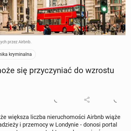
ych przez Airbnb.
nika kryminalna
że się przy­czy­niać do wzrostu
 że większa liczba nie­ru­cho­mo­ści Airbnb wiąże
zie­ży i prze­mo­cy w Lon­dy­nie - donosi portal