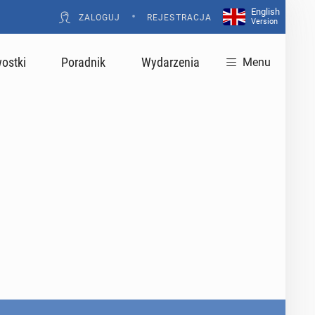
English
•
ZALOGUJ
REJESTRACJA
Version
ostki
Poradnik
Wydarzenia
Menu