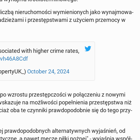
iczbą nie­ru­cho­mo­ści wy­mie­nio­nych jako wy­naj­mo­wa­
a­dzie­ża­mi i prze­stęp­stwa­mi z użyciem prze­mo­cy w
­so­cia­ted with higher crime rates,
/0vh46A8Cdf
o­per­ty­UK_)
October 24, 2024
mpo wzrostu prze­stęp­czo­ści w po­łą­cze­niu z nowymi
ska­zu­je na moż­li­wo­ści po­peł­nie­nia prze­stęp­stwa niż
ciaż oba te czyn­ni­ki praw­do­po­dob­nie się do tego przy­
ej praw­do­po­dob­nych al­ter­na­tyw­nych wy­ja­śnień, od
y­stycz­ne, a nawet mecze piłki nożnej" - wy­ja­śnia współ­