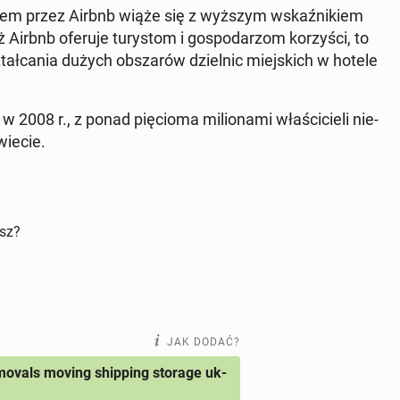
y­na­jem przez Airbnb wiąże się z wyższym wskaź­ni­kiem
Airbnb oferuje tu­ry­stom i go­spo­da­rzom ko­rzy­ści, to
ał­ca­nia dużych ob­sza­rów dziel­nic miej­skich w hotele
 w 2008 r., z ponad pię­cio­ma mi­lio­na­mi wła­ści­cie­li nie­
wiecie.
isz?
JAK DODAĆ?
ovals moving shipping storage uk-