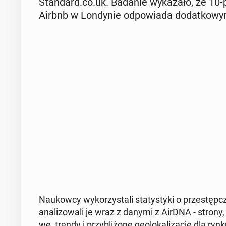
Stan­dard.co.uk. Badanie wy­ka­za­ło, że 10-
Airbnb w Lon­dy­nie od­po­wia­da do­dat­k
Na­ukow­cy wy­ko­rzy­sta­li sta­ty­sty­ki o prze­stęp
ana­li­zo­wa­li je wraz z danymi z AirDNA - strony,
we, trendy i przy­bli­żo­ne geo­lo­ka­li­za­cje dla r