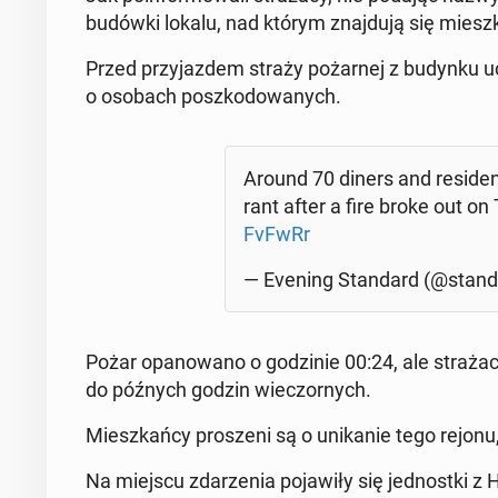
bu­dów­ki lokalu, nad którym znaj­du­ją się miesz­k
Przed przy­jaz­dem straży po­żar­nej z budynku 
o osobach po­szko­do­wa­nych.
Around 70 diners and re­si­de
rant after a fire broke out o
FvFwRr
— Evening Stan­dard (@stan­
Pożar opa­no­wa­no o go­dzi­nie 00:24, ale stra­ża­c
do późnych godzin wie­czor­nych.
Miesz­kań­cy pro­sze­ni są o uni­ka­nie tego rejonu,
Na miejscu zda­rze­nia po­ja­wi­ły się jed­nost­ki z 