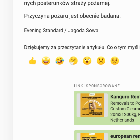
nych po­ste­run­ków straży po­żar­nej.
Przy­czy­na pożaru jest obecnie badana.
Evening Standard / Jagoda Sowa
Dziękujemy za przeczytanie artykułu. Co o tym myśl
LINKI SPONSOROWANE
Kanguro Remo
Removals to Po
Custom Clearan
20m31200kg, R
Netherlands
european rem