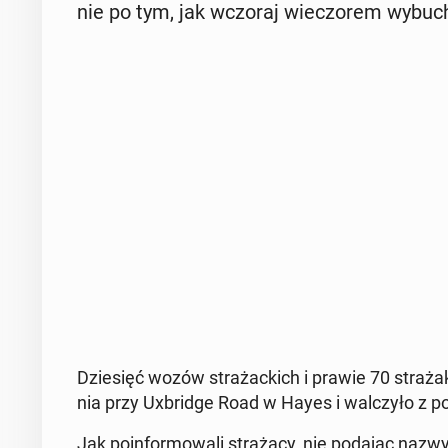
nie po tym, jak wczoraj wie­czo­rem wybuch
Dzie­sięć wozów stra­żac­kich i prawie 70 stra­ża
nia przy Uxbrid­ge Road w Hayes i wal­czy­ło z 
Jak po­in­for­mo­wa­li stra­ża­cy, nie podając nazwy