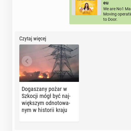
eu
We are No1 Man
Moving operati
to Door.
Czytaj więcej
Do­ga­sza­ny pożar w
Szkocji mógł być naj­
więk­szym od­no­to­wa­
nym w hi­sto­rii kraju