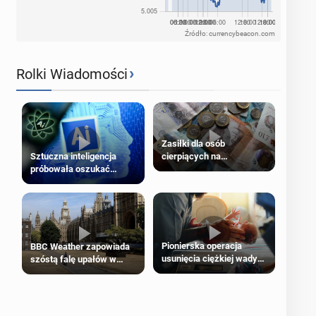
Źródło: currencybeacon.com
›
Rolki Wiadomości
Zasiłki dla osób
cierpiących na
Sztuczna inteligencja
schorzenia psychiczne
próbowała oszukać
człowieka
Pionierska operacja
BBC Weather zapowiada
usunięcia ciężkiej wady
szóstą falę upałów w
wrodzonej płodu w łonie
Londynie
matki