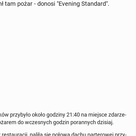
ł tam pożar - donosi "Evening Stan­dard".
­ków przy­by­ło około godziny 21:40 na miejsce zda­rze­
pożarem do wcze­snych godzin po­ran­nych dzisiaj.
 re­stau­ra­cji, paliła się połowa dachu par­te­ro­wej przy­