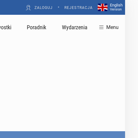
English
•
ZALOGUJ
REJESTRACJA
Version
ostki
Poradnik
Wydarzenia
Menu