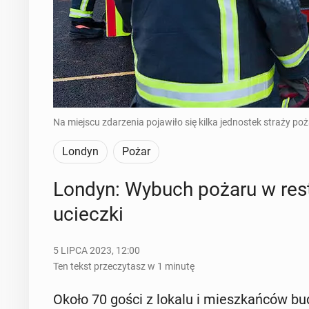
Na miejscu zdarzenia pojawiło się kilka jednostek straży poż
Londyn
Pożar
Londyn: Wybuch pożaru w re­stau
uciecz­ki
5 LIPCA 2023, 12:00
Ten tekst przeczytasz w 1 minutę
Około 70 gości z lokalu i miesz­kań­ców budy