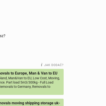
isz?
JAK DODAĆ?
vals to Europe, Man & Van to EU
land, Man&Van to EU, Low Cost, Moving,
ce. Part load 5m3/300kg - Full Load
emovals to Germany, Removals to
ovals moving shipping storage uk-