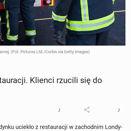
arnej. (Fot. Pictures Ltd./Corbis via Getty Images)
­ra­cji. Klienci rzucili się do
nku uciekło z re­stau­ra­cji w za­chod­nim Lon­dy­