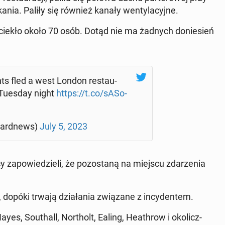
a­nia. Paliły się również kanały wen­ty­la­cyj­ne.
uciekło około 70 osób. Dotąd nie ma żadnych do­nie­sień
nts fled a west London re­stau­
n Tuesday night
https://t.co/sA­So­
dard­news)
July 5, 2023
y za­po­wie­dzie­li, że po­zo­sta­ną na miejscu zda­rze­nia
 dopóki trwają dzia­ła­nia zwią­za­ne z in­cy­den­tem.
Hayes, So­uthall, Nor­tholt, Ealing, He­ath­row i oko­licz­