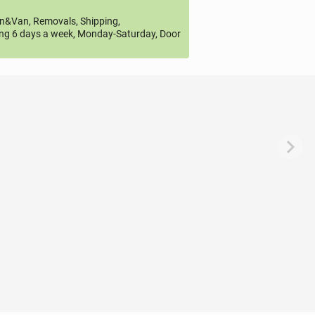
&Van, Removals, Shipping,
ng 6 days a week, Monday-Saturday, Door