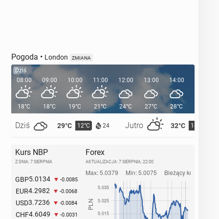
Pogoda
•
London
ZMIANA
Dziś
08:00
09:00
10:00
11:00
12:00
13:00
14:00
15:00
18°C
18°C
19°C
21°C
24°C
27°C
28°C
29°C
Dziś
Jutro
29°C
32°C
12°C
14°C
24
Kurs NBP
Forex
Z DNIA: 7 SIERPNIA
AKTUALIZACJA:
7 SIERPNIA, 22:00
5.0134
GBP
-0.0085
4.2982
EUR
-0.0068
3.7236
USD
-0.0084
4.6049
CHF
-0.0031