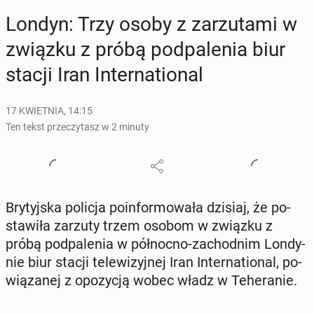
Londyn: Trzy osoby z za­rzu­ta­mi w
związku z próbą pod­pa­le­nia biur
stacji Iran In­ter­na­tio­nal
17 KWIETNIA, 14:15
Ten tekst przeczytasz w 2 minuty
Bry­tyj­ska policja po­in­for­mo­wa­ła dzisiaj, że po­
sta­wi­ła zarzuty trzem osobom w związku z
próbą pod­pa­le­nia w pół­noc­no-za­chod­nim Lon­dy­
nie biur stacji te­le­wi­zyj­nej Iran In­ter­na­tio­nal, po­
wią­za­nej z opo­zy­cją wobec władz w Te­he­ra­nie.