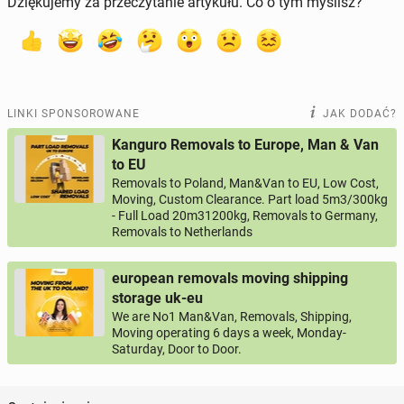
Dziękujemy za przeczytanie artykułu. Co o tym myślisz?
LINKI SPONSOROWANE
JAK DODAĆ?
Kanguro Removals to Europe, Man & Van
to EU
Removals to Poland, Man&Van to EU, Low Cost,
Moving, Custom Clearance. Part load 5m3/300kg
- Full Load 20m31200kg, Removals to Germany,
Removals to Netherlands
european removals moving shipping
storage uk-eu
We are No1 Man&Van, Removals, Shipping,
Moving operating 6 days a week, Monday-
Saturday, Door to Door.