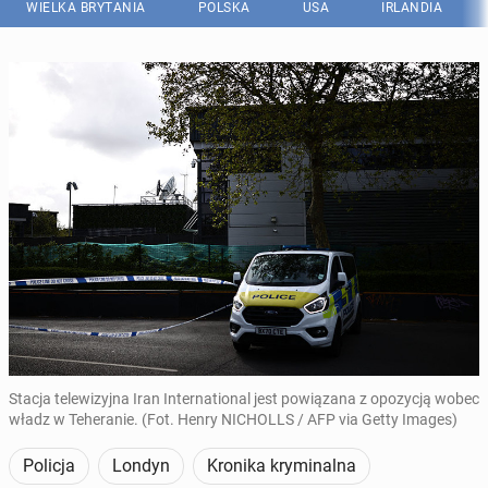
WIELKA BRYTANIA
POLSKA
USA
IRLANDIA
Stacja telewizyjna Iran International jest powiązana z opozycją wobec
władz w Teheranie. (Fot. Henry NICHOLLS / AFP via Getty Images)
Policja
Londyn
Kronika kryminalna