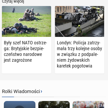
Czytaj więcej
Były szef NATO ostrze­
Londyn: Policja za­trzy­
ga: Bry­tyj­skie bez­pie­
ma­ła trzy kolejne osoby
czeń­stwo na­ro­do­we
w związku z pod­pa­le­
jest za­gro­żo­ne
niem ży­dow­skich
karetek po­go­to­wia
›
Rolki Wiadomości