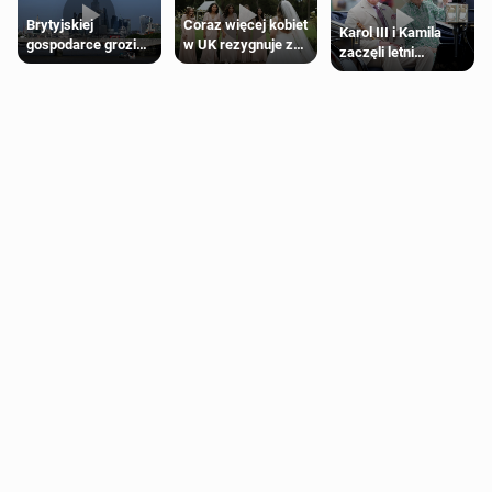
Brytyjskiej
Coraz więcej kobiet
Karol III i Kamila
gospodarce grozi
w UK rezygnuje z
zaczęli letni
recesja, jeśli
roli druhny na
odpoczynek po
kryzys na Bliskim
ślubie
Igrzyskach
Wschodzie się
Wspólnoty w
przedłuży
Glasgow