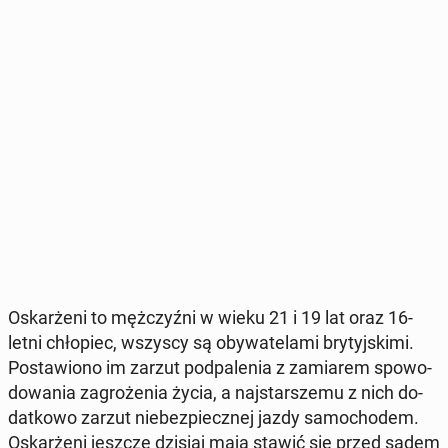
Oskar­że­ni to męż­czyź­ni w wieku 21 i 19 lat oraz 16-
letni chło­piec, wszyscy są oby­wa­te­la­mi bry­tyj­ski­mi.
Po­sta­wio­no im zarzut pod­pa­le­nia z za­mia­rem spo­wo­
do­wa­nia za­gro­że­nia życia, a naj­star­sze­mu z nich do­
dat­ko­wo zarzut nie­bez­piecz­nej jazdy sa­mo­cho­dem.
Oskar­że­ni jeszcze dzisiaj mają stawić się przed sądem