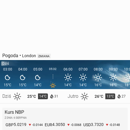
Pogoda
•
London
ZMIANA
Dziś
03:00
04:00
05:00
05:32
06:00
07:00
08:00
09:00
10:
15°C
15°C
14°C
14°C
14°C
16°C
18°C
18
Dziś
Jutro
25°C
26°C
14°C
13°C
31
27
Kurs NBP
Z DNIA: 6 SIERPNIA
5.0219
4.3050
3.7320
GBP
EUR
USD
-0.0144
-0.0068
-0.0148