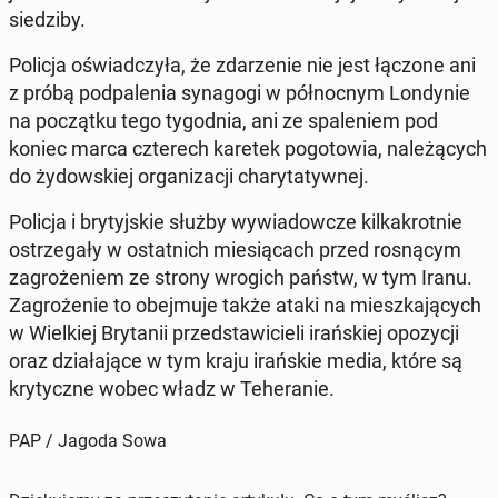
sie­dzi­by.
Policja oświad­czy­ła, że zda­rze­nie nie jest łączone ani
z próbą pod­pa­le­nia sy­na­go­gi w pół­noc­nym Lon­dy­nie
na po­cząt­ku tego ty­go­dnia, ani ze spa­le­niem pod
koniec marca czte­rech karetek po­go­to­wia, na­le­żą­cych
do ży­dow­skiej or­ga­ni­za­cji cha­ry­ta­tyw­nej.
Policja i bry­tyj­skie służby wy­wia­dow­cze kil­ka­krot­nie
ostrze­ga­ły w ostat­nich mie­sią­cach przed ro­sną­cym
za­gro­że­niem ze strony wrogich państw, w tym Iranu.
Za­gro­że­nie to obej­mu­je także ataki na miesz­ka­ją­cych
w Wiel­kiej Bry­ta­nii przed­sta­wi­cie­li irań­skiej opo­zy­cji
oraz dzia­ła­ją­ce w tym kraju irań­skie media, które są
kry­tycz­ne wobec władz w Te­he­ra­nie.
PAP / Jagoda Sowa