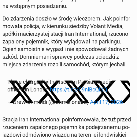
na wstęp­nym po­sie­dze­niu.
Do zda­rze­nia doszło w środę wie­czo­rem. Jak po­in­for­
mo­wa­ła policja, w kie­run­ku sie­dzi­by Volant Media,
spółki ma­cie­rzy­stej stacji Iran In­ter­na­tio­nal, rzucono
za­pa­lo­ny po­jem­nik, który wy­lą­do­wał na par­kin­gu.
Ogień sa­mo­ist­nie wygasł i nie spo­wo­do­wał żadnych
szkód. Do­mnie­ma­ni sprawcy podczas uciecz­ki z
miejsca zda­rze­nia rozbili sa­mo­chód, którym jechali.
Three charged with arson on Persian media
offices in London
https://t.co/09niB­cQI­bQ
— Drew Gri­mal­di (@Gri­mil­lio­na­ire)
April 17, 2026
Stacja Iran In­ter­na­tio­nal po­in­for­mo­wa­ła, że tuż przed
rzu­ce­niem za­pa­lo­ne­go po­jem­ni­ka po­dej­rza­ne­mu po­
jaz­do­wi od­mó­wio­no wjazdu na teren jej lon­dyń­skiej