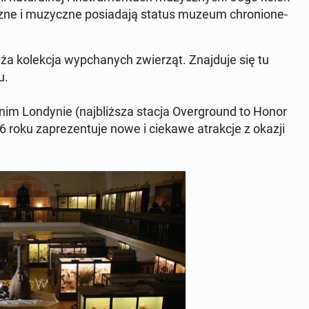
icz­ne i mu­zycz­ne po­sia­da­ją status muzeum chro­nio­ne­
a ko­lek­cja wy­pcha­nych zwie­rząt. Znaj­du­je się tu
u.
d­nim Lon­dy­nie (naj­bliż­sza stacja Over­gro­und to Honor
 roku za­pre­zen­tu­je nowe i ciekawe atrak­cje z okazji