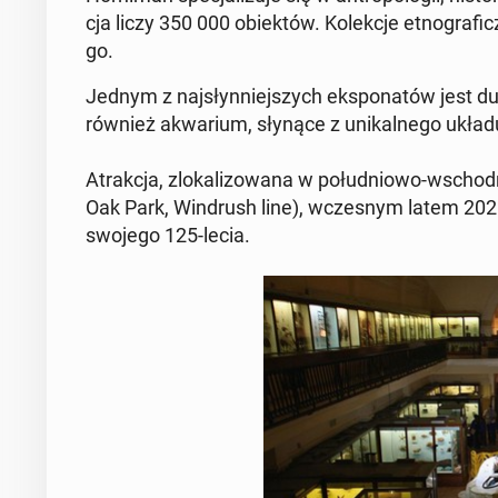
cja liczy 350 000 obiek­tów. Ko­lek­cje et­no­gra­f
go.
Jednym z naj­słyn­niej­szych eks­po­na­tów jest duż
również akwa­rium, słynące z uni­kal­ne­go układ
Atrak­cja, zlo­ka­li­zo­wa­na w po­łu­dnio­wo-wscho
Oak Park, Win­drush line), ​​w­cze­snym latem 2026
swojego 125-lecia.