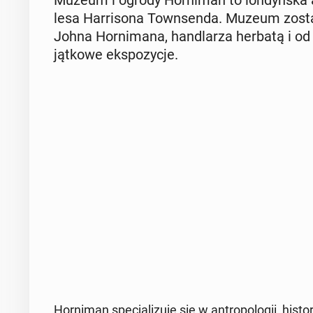
Muzeum i ogrody Hor­ni­man to lon­dyń­ska atr
le­sa Har­ri­so­na Town­sen­da. Muzeum zosta
Johna Hor­ni­ma­na, han­dla­rza herbatą i od 
jąt­ko­we eks­po­zy­cje.
Hor­ni­man spe­cja­li­zu­je się w an­tro­po­lo­gii, hi­s