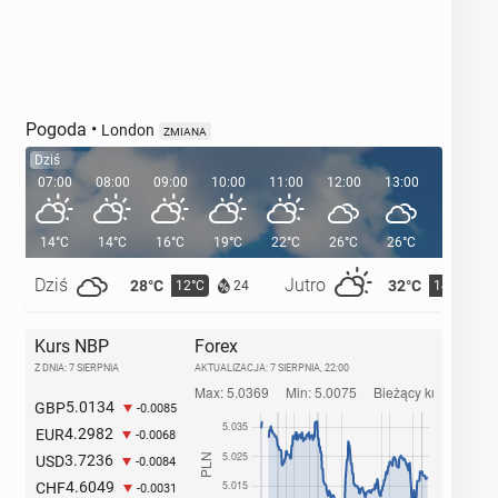
Pogoda
•
London
ZMIANA
Dziś
07:00
08:00
09:00
10:00
11:00
12:00
13:00
14:00
14°C
14°C
16°C
19°C
22°C
26°C
26°C
28°C
Dziś
Jutro
28°C
32°C
12°C
14°C
24
Kurs NBP
Forex
Z DNIA: 7 SIERPNIA
AKTUALIZACJA:
7 SIERPNIA, 22:00
5.0134
GBP
-0.0085
4.2982
EUR
-0.0068
3.7236
USD
-0.0084
4.6049
CHF
-0.0031