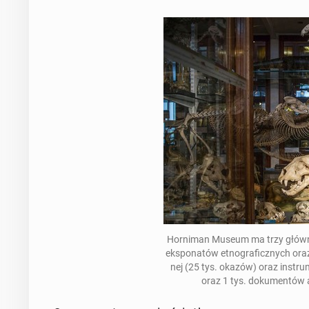
Hor­ni­man Museum ma trzy główne ko
eks­po­na­tów et­no­gra­ficz­nych oraz 1
nej (25 tys. okazów) oraz in­stru­
oraz 1 tys. do­ku­men­tów 