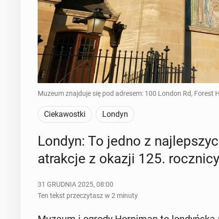
Muzeum znajduje się pod adresem: 100 London Rd, Forest Hi
Ciekawostki
Londyn
Londyn: To jedno z naj­lep­sz
atrak­cje z okazji 125. rocz­ni­cy 
31 GRUDNIA 2025, 08:00
Ten tekst przeczytasz w 2 minuty