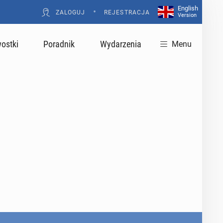
English
•
ZALOGUJ
REJESTRACJA
Version
ostki
Poradnik
Wydarzenia
Menu