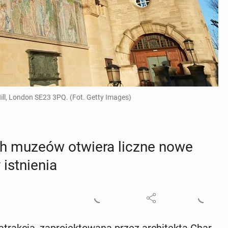
ll, London SE23 3PQ. (Fot. Getty Images)
ych muzeów otwiera liczne nowe
ist­nie­nia