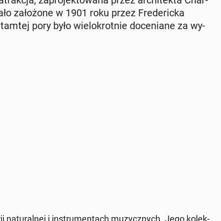
ak­cja, za­pro­jek­to­wa­na przez ar­chi­tek­ta Char­
ło za­ło­żo­ne w 1901 roku przez Fre­de­ric­ka
tamtej pory było wie­lo­krot­nie do­ce­nia­ne za wy­
to­rii na­tu­ral­nej i in­stru­men­tach mu­zycz­nych. Jego ko­lek­