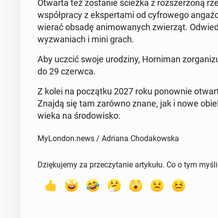
Otwarta też zo­sta­nie ścieżka z roz­sze­rzo­ną rz
współ­pra­cy z eks­per­ta­mi od cy­fro­we­go an­ga­żo
wie­rać obsadę ani­mo­wa­nych zwie­rząt. Od­wie
wy­zwa­niach i mini grach.
Aby uczcić swoje uro­dzi­ny, Hor­ni­man zor­ga­ni­z
do 29 czerwca.
Z kolei na po­cząt­ku 2027 roku po­now­nie otwarta dla
Znajdą się tam zarówno znane, jak i nowe obiekty
wie­ka na śro­do­wi­sko.
MyLondon.news / Adriana Chodakowska
Dziękujemy za przeczytanie artykułu. Co o tym myśl