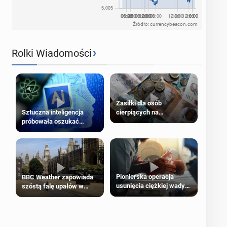
Źródło: currencybeacon.com
›
Rolki Wiadomości
Zasiłki dla osób
cierpiących na
Sztuczna inteligencja
schorzenia psychiczne
próbowała oszukać
człowieka
Pionierska operacja
BBC Weather zapowiada
usunięcia ciężkiej wady
szóstą falę upałów w
wrodzonej płodu w łonie
Londynie
matki