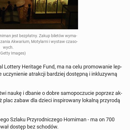
man jest bez­płat­ny. Zakup biletów wy­ma­
dza­nia Akwa­rium, Mo­ty­lar­ni i wystaw cza­so­
wych.
 Getty Images)
l Lottery He­ri­ta­ge Fund, ma na celu pro­mo­wa­nie lep­
 uczy­nie­nie atrak­cji bar­dziej do­stęp­ną i in­klu­zyw­ną
twi naukę i dbanie o dobre sa­mo­po­czu­cie poprzez ak­
plac zabaw dla dzieci in­spi­ro­wa­ny lokalną przy­ro­dą
ne­go Szlaku Przy­rod­ni­cze­go Hor­ni­man - ma on 700
­ro­wał dostęp bez schodów.