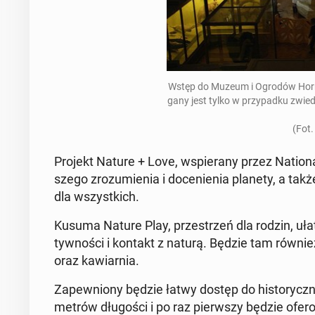
Wstęp do Muzeum i Ogrodów Hor­ni­
ga­ny jest tylko w przy­pad­ku zwie­
(Fot.
Projekt Nature + Love, wspie­ra­ny przez Na­tio­na
sze­go zro­zu­mie­nia i do­ce­nie­nia planety, a także
dla wszyst­kich.
Kusuma Nature Play, prze­strzeń dla rodzin, uła
tyw­no­ści i kontakt z naturą. Będzie tam również 
oraz ka­wiar­nia.
Za­pew­nio­ny będzie łatwy dostęp do hi­sto­rycz­
metrów dłu­go­ści i po raz pierw­szy będzie ofe