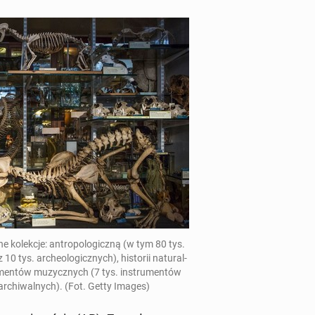
­lek­cje: an­tro­po­lo­gicz­ną (w tym 80 tys.
0 tys. ar­che­olo­gicz­nych), hi­sto­rii na­tu­ral­
men­tów mu­zycz­nych (7 tys. in­stru­men­tów
ar­chi­wal­nych). (Fot. Getty Images)