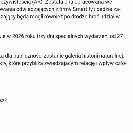
e­czy­wi­sto­ścią (AR). Została ona opra­co­wa­na we
­wa­nia od­wie­dza­ją­cych z firmy Smar­ti­fy i będzie za­
­dza­ją­cy będą mogli również po drodze brać udział w
u­je w 2026 roku trzy dni spe­cjal­nych wy­da­rzeń, od 27
 pu­blicz­no­ści zo­sta­nie galeria hi­sto­rii na­tu­ral­nej.
, które przy­bli­żą zwie­dza­ją­cym relację i wpływ czło­
isz?