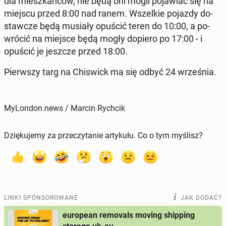
dla miesz­kań­ców, nie będą oni mogli po­ja­wiać się na
miejscu przed 8:00 nad ranem. Wszel­kie pojazdy do­
staw­cze będą musiały opuścić teren do 10:00, a po­
wró­cić na miejsce będą mogły dopiero po 17:00 - i
opuścić je jeszcze przed 18:00.
Pierw­szy targ na Chi­swick ma się odbyć 24 wrze­śnia.
MyLondon.news / Marcin Rychcik
Dziękujemy za przeczytanie artykułu. Co o tym myślisz?
LINKI SPONSOROWANE
JAK DODAĆ?
european removals moving shipping