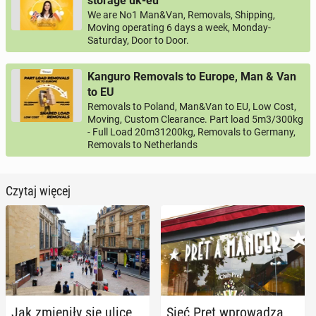
storage uk-eu
We are No1 Man&Van, Removals, Shipping,
Moving operating 6 days a week, Monday-
Saturday, Door to Door.
Kanguro Removals to Europe, Man & Van
to EU
Removals to Poland, Man&Van to EU, Low Cost,
Moving, Custom Clearance. Part load 5m3/300kg
- Full Load 20m31200kg, Removals to Germany,
Removals to Netherlands
Czytaj więcej
Jak zmie­ni­ły się ulice
Sieć Pret wpro­wa­dza