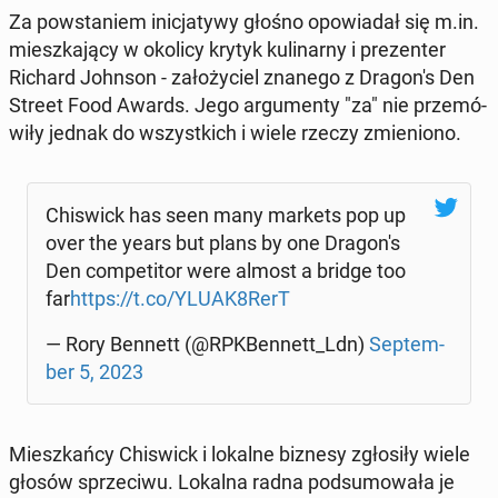
Za po­wsta­niem ini­cja­ty­wy głośno opo­wia­dał się m.in.
miesz­ka­ją­cy w okolicy krytyk ku­li­nar­ny i pre­zen­ter
Richard Johnson - za­ło­ży­ciel znanego z Dra­go­n's Den
Street Food Awards. Jego ar­gu­men­ty "za" nie prze­mó­
wi­ły jednak do wszyst­kich i wiele rzeczy zmie­nio­no.
Chi­swick has seen many markets pop up
over the years but plans by one Dra­go­n's
Den com­pe­ti­tor were almost a bridge too
far
https://t.co/YLUAK8RerT
— Rory Bennett (@RPK­Ben­nett_Ldn)
Sep­tem­
ber 5, 2023
Miesz­kań­cy Chi­swick i lokalne biznesy zgło­si­ły wiele
głosów sprze­ci­wu. Lokalna radna pod­su­mo­wa­ła je