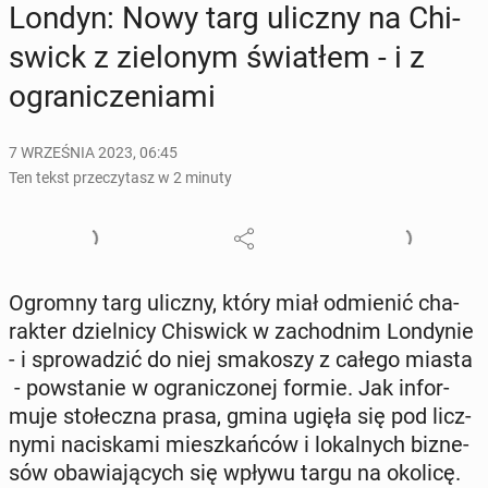
Londyn: Nowy targ uliczny na Chi­
swick z zie­lo­nym świa­tłem - i z
ogra­ni­cze­nia­mi
7 WRZEŚNIA 2023, 06:45
Ten tekst przeczytasz w 2 minuty
Ogromny targ uliczny, który miał od­mie­nić cha­
rak­ter dziel­ni­cy Chi­swick w za­chod­nim Lon­dy­nie
- i spro­wa­dzić do niej sma­ko­szy z całego miasta
- po­wsta­nie w ogra­ni­czo­nej formie. Jak in­for­
mu­je sto­łecz­na prasa, gmina ugięła się pod licz­
ny­mi na­ci­ska­mi miesz­kań­ców i lo­kal­nych biz­ne­
sów oba­wia­ją­cych się wpływu targu na okolicę.