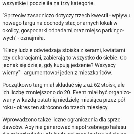
wszyst­kie i po­dzie­li­ła na trzy ka­te­go­rie.
"Sprze­ciw za­sad­ni­czo dotyczy trzech kwestii - wpływu
nowego targu na dochody sta­cjo­nar­nych lokali w
okolicy, go­spo­dar­ki od­pa­da­mi oraz miejsc par­kin­go­
wych" - oznaj­mi­ła.
"Kiedy ludzie od­wie­dza­ją stoiska z serami, kwia­ta­mi
czy de­ko­ra­cja­mi, za­bie­ra­ją to wszyst­ko do siebie. Co
jednak się dzieje, gdy kupują je­dze­nie? Wszyscy
wiemy" - ar­gu­men­to­wał jeden z miesz­kań­ców.
Po­cząt­ko­wo targ miał składać się z aż 62 stoisk, ale
ich liczbę zmniej­szo­no do 20. Event miał być or­ga­ni­zo­
wa­ny w każdą ostat­nią nie­dzie­lę mie­sią­ca przez pół
roku - okres ten skró­co­no do trzech mie­się­cy.
Wpro­wa­dzo­no także liczne ogra­ni­cze­nia dla sprze­
daw­ców. Aby nie ge­ne­ro­wać nie­po­trzeb­ne­go hałasu