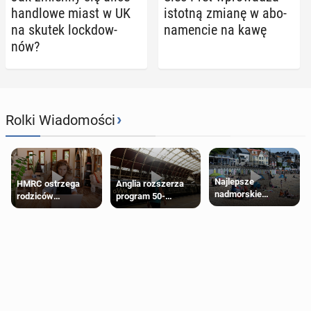
han­dlo­we miast w UK
istotną zmianę w abo­
na skutek lock­dow­
na­men­cie na kawę
nów?
›
Rolki Wiadomości
Najlepsze
HMRC ostrzega
Anglia rozszerza
nadmorskie
rodziców
program 50-
miasteczko blisko
pobierających Child
procentowych
Londynu
Benefit. Mogą być
zniżek kolejowych
zobowiązani do
na 18-latków
zwrotu zasiłku