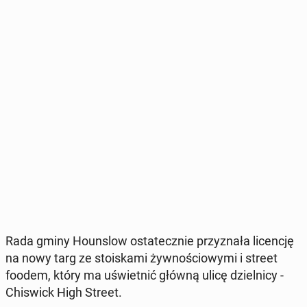
Rada gminy Ho­un­slow osta­tecz­nie przy­zna­ła li­cen­cję
na nowy targ ze sto­iska­mi żyw­no­ścio­wy­mi i street
foodem, który ma uświet­nić główną ulicę dziel­ni­cy -
Chi­swick High Street.