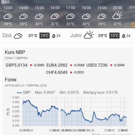
Dziś
13:00
14:00
15:00
16:00
17:00
18:00
19:00
20:00
20:
29°C
29°C
30°C
31°C
31°C
30°C
29°C
27°C
Dziś
Jutro
31°C
29°C
14°C
15°C
29
34
Kurs NBP
Z DNIA: 7 SIERPNIA
5.0134
4.2982
3.7236
GBP
EUR
USD
-0.0085
-0.0068
-0.0084
4.6049
CHF
-0.0031
Forex
AKTUALIZACJA:
7 SIERPNIA, 22:00