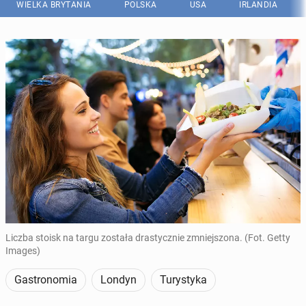
WIELKA BRYTANIA
POLSKA
USA
IRLANDIA
Liczba stoisk na targu została drastycznie zmniejszona. (Fot. Getty
Images)
Gastronomia
Londyn
Turystyka