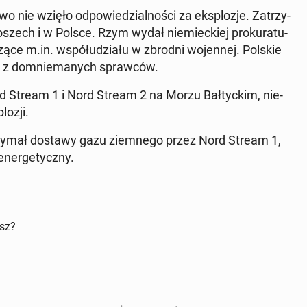
 nie wzięło od­po­wie­dzial­no­ści za eks­plo­zje. Za­trzy­
­szech i w Polsce. Rzym wydał nie­miec­kiej pro­ku­ra­tu­
­czą­ce m.in. współ­udzia­łu w zbrodni wo­jen­nej. Polskie
go z do­mnie­ma­nych spraw­ców.
ord Stream 1 i Nord Stream 2 na Morzu Bał­tyc­kim, nie­
o­zji.
zy­mał dostawy gazu ziem­ne­go przez Nord Stream 1,
ner­ge­tycz­ny.
isz?