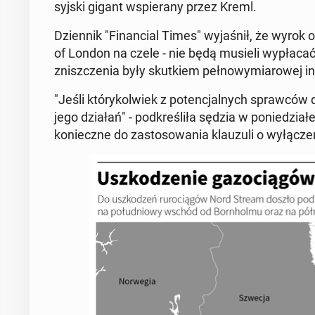
syj­ski gigant wspie­ra­ny przez Kreml.
Dzien­nik "Fi­nan­cial Times" wy­ja­śnił, że wyrok o
of London na czele - nie będą musieli wy­pła­cać 
znisz­cze­nia były skut­kiem peł­no­wy­mia­ro­wej 
"Jeśli któ­ry­kol­wiek z po­ten­cjal­nych spraw­ców
jego działań" - pod­kre­śli­ła sędzia w po­nie­dzia­
ko­niecz­ne do za­sto­so­wa­nia klau­zu­li o wy­łą­cz