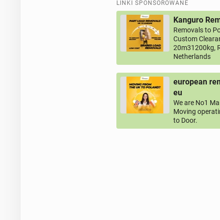
LINKI SPONSOROWANE
Kanguro Remo
Removals to Po
Custom Clearan
20m31200kg, R
Netherlands
european rem
eu
We are No1 Man
Moving operati
to Door.