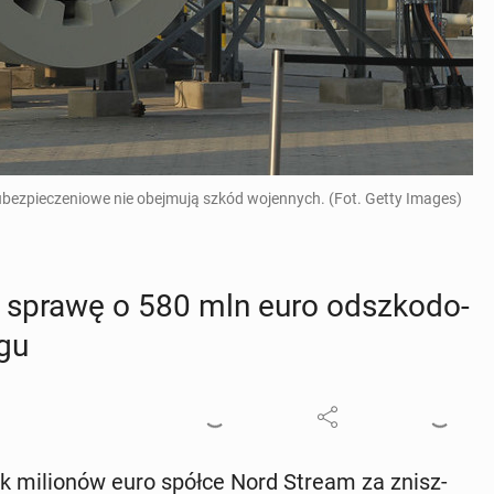
bezpieczeniowe nie obejmują szkód wojennych. (Fot. Getty Images)
 sprawę o 580 mln euro od­szko­do­
­gu
tek mi­lio­nów euro spółce Nord Stream za znisz­