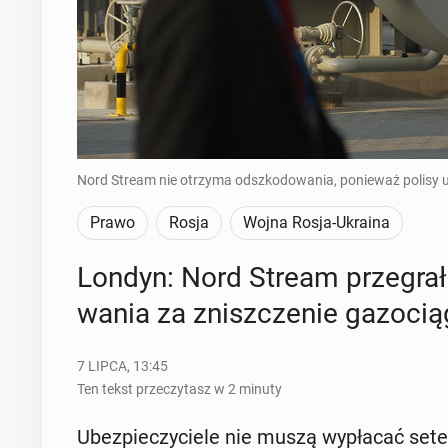
Nord Stream nie otrzyma odszkodowania, ponieważ polisy u
Prawo
Rosja
Wojna Rosja-Ukraina
Londyn: Nord Stream prze­grał
wa­nia za znisz­cze­nie ga­zo­cią
7 LIPCA, 13:45
Ten tekst przeczytasz w 2 minuty
Ubez­pie­czy­cie­le nie muszą wy­pła­cać se