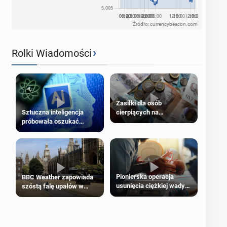
Źródło: currencybeacon.com
›
Rolki Wiadomości
Zasiłki dla osób
cierpiących na
Sztuczna inteligencja
schorzenia psychiczne
próbowała oszukać
człowieka
Pionierska operacja
BBC Weather zapowiada
usunięcia ciężkiej wady
szóstą falę upałów w
wrodzonej płodu w łonie
Londynie
matki