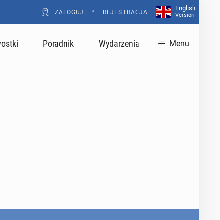
English
•
ZALOGUJ
REJESTRACJA
Version
ostki
Poradnik
Wydarzenia
Menu