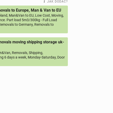
JAK DODAĆ?
vals to Europe, Man & Van to EU
land, Man&Van to EU, Low Cost, Moving,
ce. Part load 5m3/300kg - Full Load
emovals to Germany, Removals to
ovals moving shipping storage uk-
&Van, Removals, Shipping,
ng 6 days a week, Monday-Saturday, Door