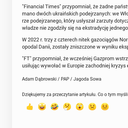
"Fi­nan­cial Times" przy­po­mniał, że żadne państwo
ma­no dwóch ukra­iń­skich po­dej­rza­nych: we Wło
rze po­dej­rza­ne­go, który usły­szał zarzuty do­ty
władze nie zgo­dzi­ły się na eks­tra­dy­cję jedne
W 2022 r. trzy z czte­rech nitek ga­zo­cią­gów N
opo­dal Danii, zostały znisz­czo­ne w wyniku eks­pl
"FT" przy­po­mniał, że wcze­śniej Gazprom wstr
usi­łu­jąc wywołać w Europie za­chod­niej kryzys e
Adam Dąbrowski / PAP / Jagoda Sowa
Dziękujemy za przeczytanie artykułu. Co o tym myśl