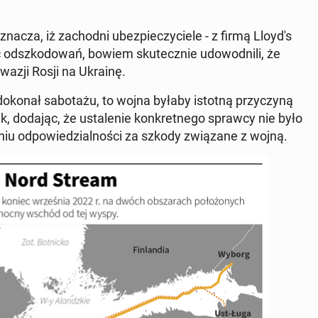
znacza, iż za­chod­ni ubez­pie­czy­cie­le - z firmą Lloyd's
od­szko­do­wań, bowiem sku­tecz­nie udo­wod­ni­li, że
inwazji Rosji na Ukrainę.
 dokonał sa­bo­ta­żu, to wojna byłaby istotną przy­czy­ną
łek, dodając, że usta­le­nie kon­kret­ne­go sprawcy nie było
e­niu od­po­wie­dzial­no­ści za szkody zwią­za­ne z wojną.