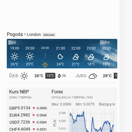
Pogoda
•
London
ZMIANA
Dziś
Jutro
19:00
20:00
20:39
21:00
22:00
23:00
00:00
01:00
26°C
25°C
24°C
21°C
18°C
15°C
15°C
Dziś
Jutro
26°C
28°C
10°C
11°C
36
Kurs NBP
Forex
Z DNIA: 7 SIERPNIA
AKTUALIZACJA:
7 SIERPNIA, 19:00
5.0134
GBP
-0.0085
4.2982
EUR
-0.0068
3.7236
USD
-0.0084
4.6049
CHF
-0.0031