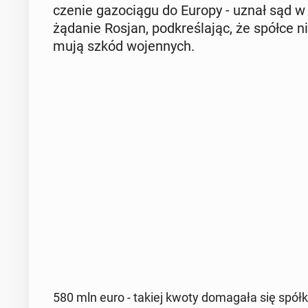
cze­nie ga­zo­cią­gu do Europy - uznał sąd w 
żądanie Rosjan, pod­kre­śla­jąc, że spółce ni
mu­ją szkód wo­jen­nych.
580 mln euro - takiej kwoty do­ma­ga­ła się spółka