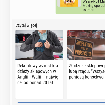
We are No1 Man
Moving operati
to Door.
Czytaj więcej
Re­kor­do­wy wzrost kra­
Zło­dzie­je skle­po­wi
dzie­ży skle­po­wych w
lupą rządu. "Wszys
Anglii i Walii – naj­wię­
poniosą kon­se­kwen
cej od ponad 20 lat