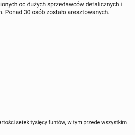
io­nych od dużych sprze­daw­ców de­ta­licz­nych i
ch. Ponad 30 osób zostało aresz­to­wa­nych.
war­to­ści setek tysięcy funtów, w tym przede wszyst­kim