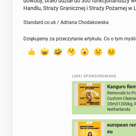
dowody, brało udział do 300 funk­cjo­na­riu­szy we 
Handlu, Straży Gra­nicz­nej i Straży Po­żar­nej w L
Standard.co.uk / Adriana Chodakowska
Dziękujemy za przeczytanie artykułu. Co o tym myśl
LINKI SPONSOROWANE
Kanguro Remo
Removals to Po
Custom Clearan
20m31200kg, R
Netherlands
european rem
eu