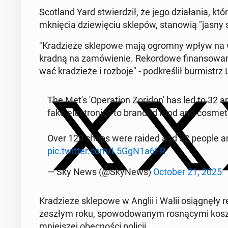
Sco­tland Yard stwier­dził, że jego dzia­ła­nia, 
mknię­cia dzie­wię­ciu sklepów, sta­no­wią "jasny s
"Kra­dzie­że skle­po­we mają ogromny wpływ na wła­ś
kradną na za­mó­wie­nie. Re­kor­do­we fi­nan­so­wa­n
wać kra­dzie­że i rozboje" - pod­kre­ślił bur­mist
The Met's 'O­pe­ra­tion Zo­ri­do­n' has led to 3
fake elec­tro­nics to branded food and co­sme­t
Over 120 shops were raided and 32 people ar­re
pic.twitter.com/L5GgN1a6FR
— Sky News (@SkyNews)
October 21, 2025
Kra­dzie­że skle­po­we w Anglii i Walii osią­gnę­ł
zeszłym roku, spo­wo­do­wa­nym ro­sną­cy­mi kosz­ta
mniej­szej obec­no­ści policji.