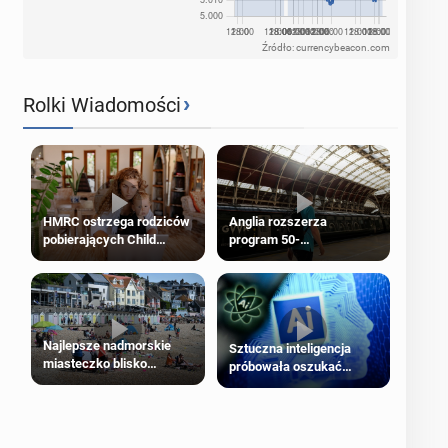
Źródło: currencybeacon.com
›
Rolki Wiadomości
HMRC ostrzega rodziców
Anglia rozszerza
pobierających Child
program 50-
Benefit. Mogą być
procentowych zniżek
zobowiązani do zwrotu
kolejowych na 18-latków
zasiłku
Najlepsze nadmorskie
Sztuczna inteligencja
miasteczko blisko
próbowała oszukać
Londynu
człowieka