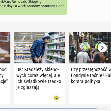
&Van, Removals, Shipping,
ng 6 days a week, Monday-Saturday, Door
 pod
UK: Kra­dzie­ży skle­po­
Czy prze­stęp­czość 
cy
wych coraz więcej, ale
Lon­dy­nie rośnie? Fa
­cje"
ich świad­ko­wie rzadko
kontra po­li­ty­ka
je zgła­sza­ją
1