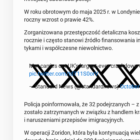
W roku ob­ro­to­wym do maja 2025 r. w Lon­dy­nie 
roczny wzrost o prawie 42%.
Zor­ga­ni­zo­wa­na prze­stęp­czość de­ta­licz­na kosz
rocznie i często stanowi źródło fi­nan­so­wa­nia 
ty­ka­mi i współ­cze­sne nie­wol­nic­two.
Met carries out UK's largest-ever crack­down o
pic.twitter.com/tdT11S0orV
— Stan­dard News (@stan­dard­news)
October
Policja po­in­for­mo­wa­ła, że ​​32 po­dej­rza­nych
zostało za­trzy­ma­nych w związku z handlem kra­dz
i na­ru­sze­nia­mi prze­pi­sów imi­gra­cyj­nych.
W ope­ra­cji Zoridon, która była kon­ty­nu­acją wie