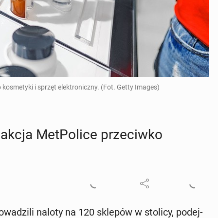
kosmetyki i sprzęt elektroniczny. (Fot. Getty Images)
 akcja Met­Po­li­ce prze­ciw­ko
pro­wa­dzi­li naloty na 120 sklepów w stolicy, po­dej­