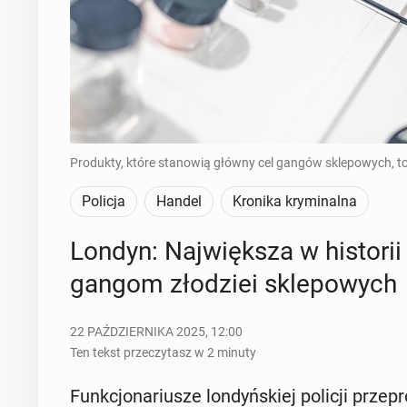
Produkty, które stanowią główny cel gangów sklepowych, to 
Policja
Handel
Kronika kryminalna
Londyn: Naj­więk­sza w hi­sto­rii
gangom zło­dziei skle­po­wych
22 PAŹDZIERNIKA 2025, 12:00
Ten tekst przeczytasz w 2 minuty
Funk­cjo­na­riu­sze lon­dyń­skiej policji prze­