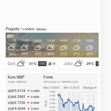
Pogoda
•
London
ZMIANA
Dziś
12:00
13:00
14:00
15:00
16:00
17:00
18:00
19:00
28°C
29°C
29°C
30°C
31°C
31°C
30°C
29°C
Dziś
Jutro
31°C
29°C
14°C
15°C
30
Kurs NBP
Forex
Z DNIA: 7 SIERPNIA
AKTUALIZACJA:
7 SIERPNIA, 22:00
5.0134
GBP
-0.0085
4.2982
EUR
-0.0068
3.7236
USD
-0.0084
4.6049
CHF
-0.0031