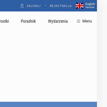
English
•
ZALOGUJ
REJESTRACJA
Version
ostki
Poradnik
Wydarzenia
Menu