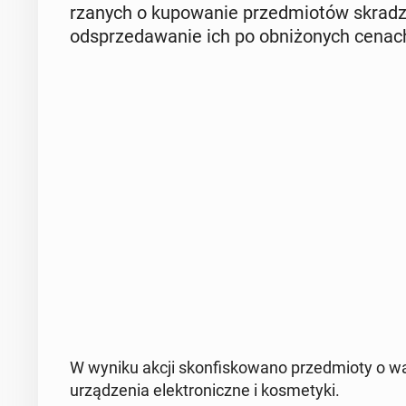
rza­nych o ku­po­wa­nie przed­mio­tów skra­dz
od­sprze­da­wa­nie ich po ob­ni­żo­nych cena
W wyniku akcji skon­fi­sko­wa­no przed­mio­ty o 
urzą­dze­nia elek­tro­nicz­ne i ko­sme­ty­ki.