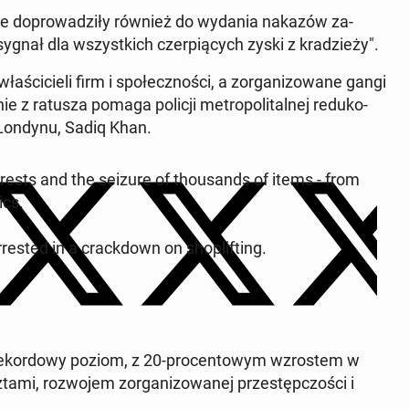
które do­pro­wa­dzi­ły również do wydania nakazów za­
ygnał dla wszyst­kich czer­pią­cych zyski z kra­dzie­ży".
ci­cie­li firm i spo­łecz­no­ści, a zor­ga­ni­zo­wa­ne gangi
ie z ratusza pomaga policji me­tro­po­li­tal­nej re­du­ko­
rz Londynu, Sadiq Khan.
2 arrests and the seizure of tho­usands of items - from
ics.
­sted in a crack­down on sho­pli­fting.
y re­kor­do­wy poziom, z 20-pro­cen­to­wym wzro­stem w
­mi, roz­wo­jem zor­ga­ni­zo­wa­nej prze­stęp­czo­ści i