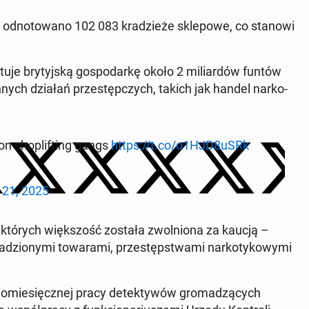
od­no­to­wa­no 102 083 kra­dzie­że skle­po­we, co stanowi
­tu­je bry­tyj­ską go­spo­dar­kę około 2 mi­liar­dów funtów
innych działań prze­stęp­czych, takich jak handel nar­ko­
n sho­pli­fting gangs
https://t.co/o1HJD8uSRk
 21, 2025
 – z których więk­szość została zwol­nio­na za kaucją –
io­ny­mi to­wa­ra­mi, prze­stęp­stwa­mi nar­ko­ty­ko­wy­mi
­lo­mie­sięcz­nej pracy de­tek­ty­wów gro­ma­dzą­cych