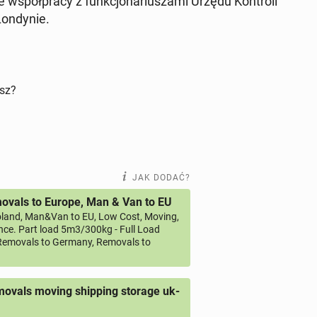
współ­pra­cy z funk­cjo­na­riu­sza­mi Urzędu Kon­tro­li
on­dy­nie.
isz?
JAK DODAĆ?
vals to Europe, Man & Van to EU
land, Man&Van to EU, Low Cost, Moving,
ce. Part load 5m3/300kg - Full Load
emovals to Germany, Removals to
ovals moving shipping storage uk-