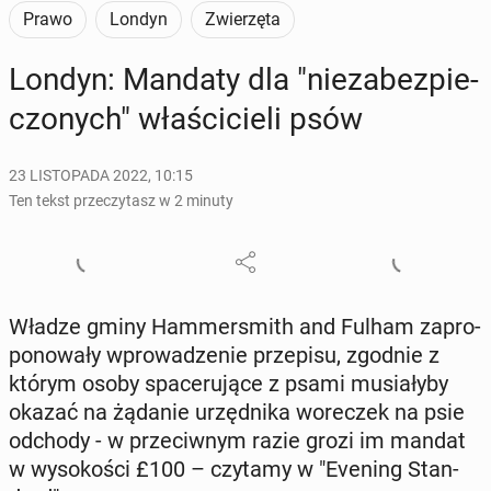
Prawo
Londyn
Zwierzęta
Londyn: Mandaty dla "nie­za­bez­pie­
czo­nych" wła­ści­cie­li psów
23 LISTOPADA 2022, 10:15
Ten tekst przeczytasz w 2 minuty
Władze gminy Ham­mer­smith and Fulham za­pro­
po­no­wa­ły wpro­wa­dze­nie prze­pi­su, zgodnie z
którym osoby spa­ce­ru­ją­ce z psami mu­sia­ły­by
okazać na żądanie urzęd­ni­ka wo­re­czek na psie
odchody - w prze­ciw­nym razie grozi im mandat
w wy­so­ko­ści £100 – czytamy w "Evening Stan­