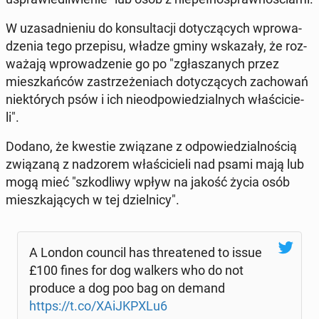
W uza­sad­nie­niu do kon­sul­ta­cji do­ty­czą­cych wpro­wa­
dze­nia tego prze­pi­su, władze gminy wska­za­ły, że roz­
wa­ża­ją wpro­wa­dze­nie go po "zgła­sza­nych przez
miesz­kań­ców za­strze­że­niach do­ty­czą­cych za­cho­wań
nie­któ­rych psów i ich nie­od­po­wie­dzial­nych wła­ści­cie­
li".
Dodano, że kwestie zwią­za­ne z od­po­wie­dzial­no­ścią
zwią­za­ną z nad­zo­rem wła­ści­cie­li nad psami mają lub
mogą mieć "szko­dli­wy wpływ na jakość życia osób
miesz­ka­ją­cych w tej dziel­ni­cy".
A London council has thre­ate­ned to issue
£100 fines for dog walkers who do not
produce a dog poo bag on demand
https://t.co/XA­iJK­PXLu6