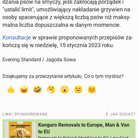
dza­nia psów na smyczy, jeśli za­kłó­ca­ją po­rzą­dek i
"ustalić limit", umoż­li­wia­ją­cy na­kła­da­nie grzy­wien na
osoby spa­ce­ru­ją­ce z większą liczbą psów niż mak­sy­
mal­na liczba do­pusz­czal­na w danym mo­men­cie.
Kon­sul­ta­cje
w sprawie pro­po­no­wa­nych prze­pi­sów za­
koń­czą się w nie­dzie­lę, 15 stycz­nia 2023 roku.
Evening Standard / Jagoda Sowa
Dziękujemy za przeczytanie artykułu. Co o tym myślisz?
LINKI SPONSOROWANE
JAK DODAĆ?
Kanguro Removals to Europe, Man & Van
to EU