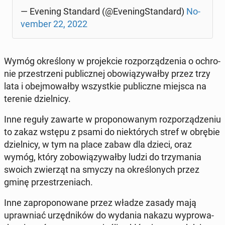
— Evening Stan­dard (@Eve­ning­Stan­dard)
No­
vem­ber 22, 2022
Wymóg okre­ślo­ny w pro­jek­cie roz­po­rzą­dze­nia o ochro­
nie prze­strze­ni pu­blicz­nej obo­wią­zy­wał­by przez trzy
lata i obej­mo­wał­by wszyst­kie pu­blicz­ne miejsca na
terenie dziel­ni­cy.
Inne reguły zawarte w pro­po­no­wa­nym roz­po­rzą­dze­niu
to zakaz wstępu z psami do nie­któ­rych stref w obrębie
dziel­ni­cy, w tym na place zabaw dla dzieci, oraz
wymóg, który zo­bo­wią­zy­wał­by ludzi do trzy­ma­nia
swoich zwie­rząt na smyczy na okre­ślo­nych przez
gminę prze­strze­niach.
Inne za­pro­po­no­wa­ne przez władze zasady mają
upraw­niać urzęd­ni­ków do wydania nakazu wy­pro­wa­