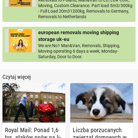
Removals to Poland, Man&Van to EU, Low Cost,
Moving, Custom Clearance. Part load 5m3/300kg
- Full Load 20m31200kg, Removals to Germany,
Removals to Netherlands
european removals moving shipping
storage uk-eu
We are No1 Man&Van, Removals, Shipping,
Moving operating 6 days a week, Monday-
Saturday, Door to Door.
Czytaj więcej
Royal Mail: Ponad 1,6
Liczba po­rzu­ca­nych
tys. ataków psów na li­
zwie­rząt do­mo­wych w