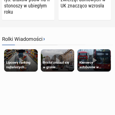
sto­no­szy w ubie­głym
UK zna­czą­co wzrosła
roku
›
Rolki Wiadomości
Lipcowy ranking
Bristol znalazł się
Kierowcy
najtańszych
w gronie
autobusów w
supermarketów
najlepszych
Londynie
kierunków podróży
zapowiadają strajki
na świecie