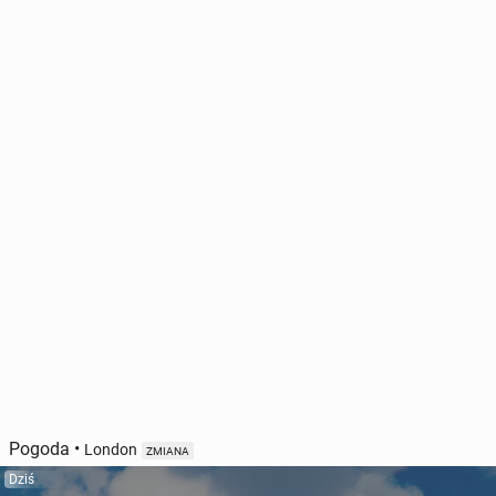
Pogoda
•
London
ZMIANA
Dziś