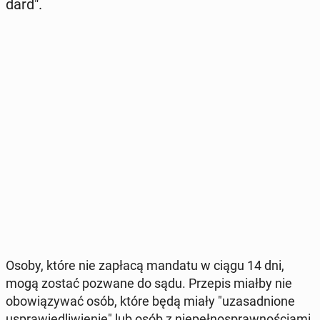
dard".
Osoby, które nie zapłacą mandatu w ciągu 14 dni,
mogą zostać pozwane do sądu. Przepis miałby nie
obo­wią­zy­wać osób, które będą miały "uza­sad­nio­ne
uspra­wie­dli­wie­nie" lub osób z nie­peł­no­spraw­no­ścia­mi.