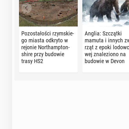
Po­zo­sta­ło­ści rzym­skie­
Anglia: Szcząt­ki
go miasta odkryto w
mamuta i innych zw
rejonie Nor­thamp­ton­
rząt z epoki lo­dow­
shi­re przy budowie
wej zna­le­zio­no na
trasy HS2
budowie w Devon