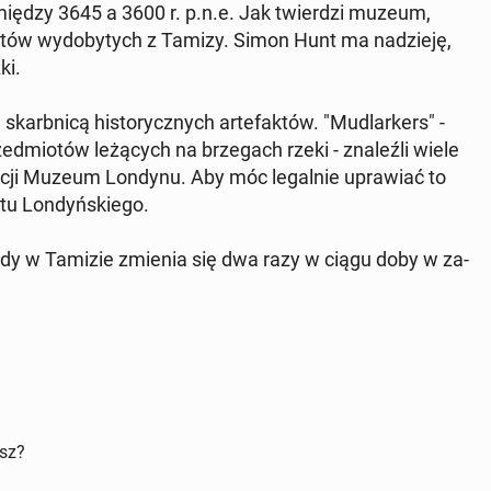
s między 3645 a 3600 r. p.n.e. Jak twier­dzi muzeum,
a­tów wy­do­by­tych z Tamizy. Simon Hunt ma na­dzie­ję,
ki.
arb­ni­cą hi­sto­rycz­nych ar­te­fak­tów. "Mu­dlar­kers" -
ed­mio­tów le­żą­cych na brze­gach rzeki - zna­leź­li wiele
ek­cji Muzeum Londynu. Aby móc le­gal­nie upra­wiać to
u Lon­dyń­skie­go.
ody w Tamizie zmienia się dwa razy w ciągu doby w za­
isz?