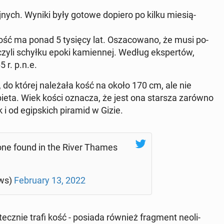
ryj­nych. Wyniki były gotowe dopiero po kilku mie­sią­
kość ma ponad 5 tysięcy lat. Osza­co­wa­no, że musi po­
czyli schyłku epoki ka­mien­nej. Według eks­per­tów,
r. p.n.e.
do której na­le­ża­ła kość na około 170 cm, ale nie
kobieta. Wiek kości oznacza, że jest ona starsza zarówno
jak i od egip­skich piramid w Gizie.
ne found in the River Thames
ws)
Fe­bru­ary 13, 2022
­nie trafi kość - posiada również frag­ment neo­li­