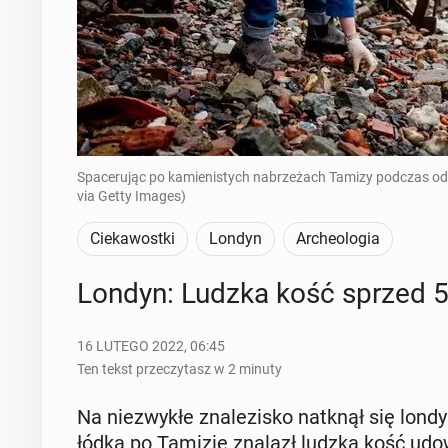
Spacerując po kamienistych nabrzeżach Tamizy podczas o
via Getty Images)
Ciekawostki
Londyn
Archeologia
Londyn: Ludzka kość sprzed 5 t
16 LUTEGO 2022, 06:45
Ten tekst przeczytasz w 2 minuty
Na nie­zwy­kłe zna­le­zi­sko natknął się lon­
łódką po Tamizie znalazł ludzką kość udową