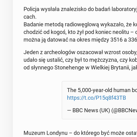
Policja wysłała zna­le­zi­sko do badań la­bo­ra­to­
cach.
Badanie metodą ra­dio­wę­glo­wą wy­ka­za­ło, że 
cho­dzić od kogoś, kto żył pod koniec neolitu – 
można ją datować na okres między 3516 a 3365 
Jeden z ar­che­olo­gów osza­co­wał wzrost osoby, 
udało się ustalić, czy był to męż­czy­zna, czy 
od słyn­ne­go Sto­ne­hen­ge w Wiel­kiej Bry­ta­nii, 
The 5,000-year-old human bo
https://t.co/P15q8f43TB
— BBC News (UK) (@BBCNe
Muzeum Londynu – do którego być może osta­tecz