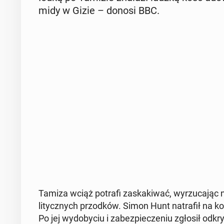
mi­dy w Gizie – donosi BBC.
Tamiza wciąż potrafi za­ska­ki­wać, wy­rzu­ca­jąc 
li­tycz­nych przod­ków. Simon Hunt na­tra­fił na ko
Po jej wy­do­by­ciu i za­bez­pie­cze­niu zgłosił od­kry