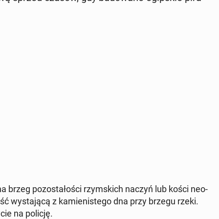
na brzeg po­zo­sta­ło­ści rzym­skich naczyń lub kości neo­
ść wy­sta­ją­cą z ka­mie­ni­ste­go dna przy brzegu rzeki.
­cie na policję.