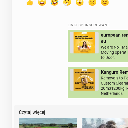
LINKI SPONSOROWANE
european rem
eu
We are No1 Man
Moving operati
to Door.
Kanguro Remo
Removals to Po
Custom Clearan
20m31200kg, R
Netherlands
Czytaj więcej