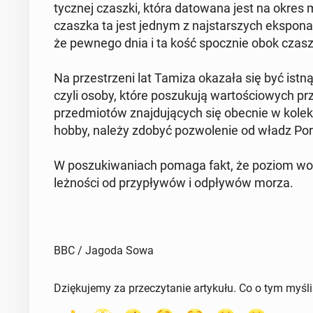
tycz­nej czaszki, która da­to­wa­na jest na okre
czaszka ta jest jednym z naj­star­szych eks­po­n
że pewnego dnia i ta kość spo­cznie obok czasz
Na prze­strze­ni lat Tamiza okazała się być istną sk
czyli osoby, które po­szu­ku­ją war­to­ścio­wych prz
przed­mio­tów znaj­du­ją­cych się obecnie w ko­l
hobby, należy zdobyć po­zwo­le­nie od władz Port
W po­szu­ki­wa­niach pomaga fakt, że poziom w
leż­no­ści od przy­pły­wów i od­pły­wów morza.
BBC / Jagoda Sowa
Dziękujemy za przeczytanie artykułu. Co o tym myśl