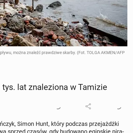
dpływu, można znaleźć prawdziwe skarby. (Fot. TOLGA AKMEN/AFP
ys. lat zna­le­zio­na w Tamizie
dyń­czyk, Simon Hunt, który podczas prze­jażdż­ki
 sprzed czasów, gdy bu­do­wa­no egip­skie pi­ra­