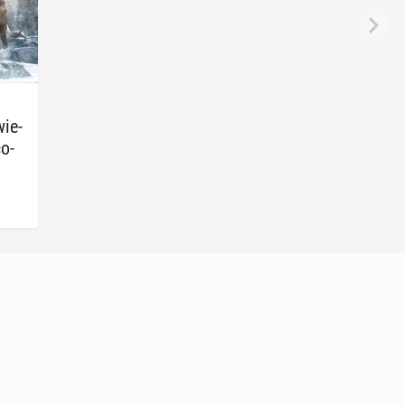
ie­
co­