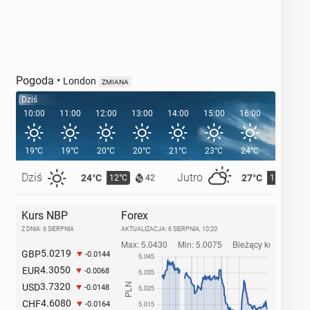
Pogoda
•
London
ZMIANA
Dziś
10:00
11:00
12:00
13:00
14:00
15:00
16:00
17:00
19°C
19°C
20°C
20°C
21°C
23°C
24°C
24°C
Dziś
Jutro
24°C
27°C
12°C
13°C
42
Kurs NBP
Forex
Z DNIA: 6 SIERPNIA
AKTUALIZACJA:
6 SIERPNIA, 10:20
5.0219
GBP
-0.0144
4.3050
EUR
-0.0068
3.7320
USD
-0.0148
4.6080
CHF
-0.0164