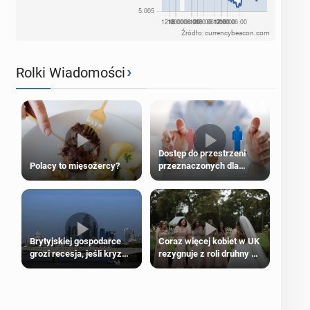
Źródło: currencybeacon.com
›
Rolki Wiadomości
Dostęp do przestrzeni
Polacy to mięsożercy?
przeznaczonych dla
jednej płci ma opierać się
wyłącznie na płci
biologicznej
Brytyjskiej gospodarce
Coraz więcej kobiet w UK
grozi recesja, jeśli kryzys
rezygnuje z roli druhny na
na Bliskim Wschodzie się
ślubie
przedłuży