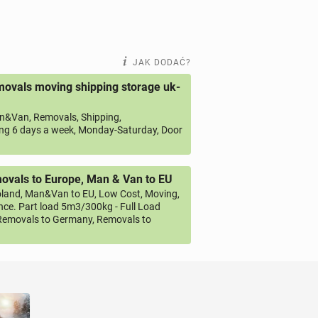
JAK DODAĆ?
ovals moving shipping storage uk-
&Van, Removals, Shipping,
ng 6 days a week, Monday-Saturday, Door
vals to Europe, Man & Van to EU
land, Man&Van to EU, Low Cost, Moving,
ce. Part load 5m3/300kg - Full Load
emovals to Germany, Removals to