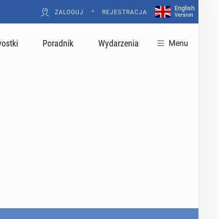
English
•
ZALOGUJ
REJESTRACJA
Version
ostki
Poradnik
Wydarzenia
Menu