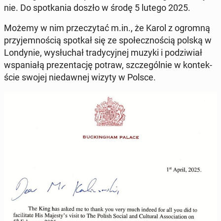
nie. Do spo­tka­nia doszło w środę 5 lutego 2025.
Możemy w nim prze­czy­tać m.in., że Karol z ogromną
przy­jem­no­ścią spotkał się ze spo­łecz­no­ścią polską w
Lon­dy­nie, wy­słu­chał tra­dy­cyj­nej muzyki i po­dzi­wiał
wspa­nia­łą pre­zen­ta­cję potraw, szcze­gól­nie w kon­tek­
ście swojej nie­daw­nej wizyty w Polsce.