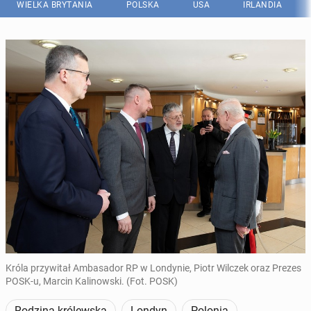
WIELKA BRYTANIA
POLSKA
USA
IRLANDIA
Króla przywitał Ambasador RP w Londynie, Piotr Wilczek oraz Prezes
POSK-u, Marcin Kalinowski. (Fot. POSK)
Rodzina królewska
Londyn
Polonia