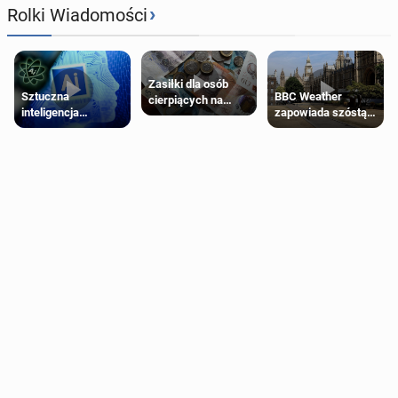
›
Rolki Wiadomości
Zasiłki dla osób
Sztuczna
BBC Weather
cierpiących na
inteligencja
zapowiada szóstą
schorzenia
próbowała oszukać
falę upałów w
psychiczne
człowieka
Londynie