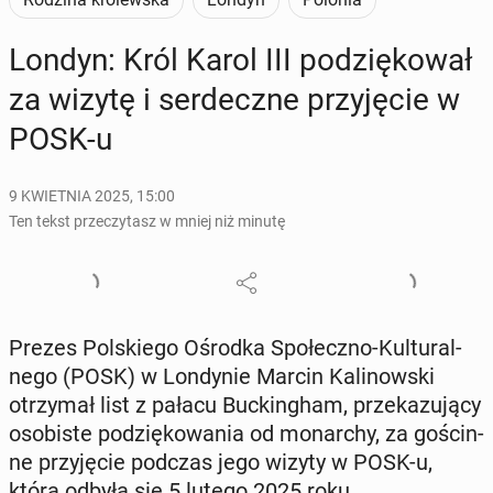
Londyn: Król Karol III po­dzię­ko­wał
za wizytę i ser­decz­ne przy­ję­cie w
POSK-u
9 KWIETNIA 2025, 15:00
Ten tekst przeczytasz w mniej niż minutę
Prezes Pol­skie­go Ośrodka Spo­łecz­no-Kul­tu­ral­
ne­go (POSK) w Lon­dy­nie Marcin Ka­li­now­ski
otrzy­mał list z pałacu Buc­kin­gham, prze­ka­zu­ją­cy
oso­bi­ste po­dzię­ko­wa­nia od mo­nar­chy, za go­ścin­
ne przy­ję­cie podczas jego wizyty w POSK-u,
która odbyła się 5 lutego 2025 roku.