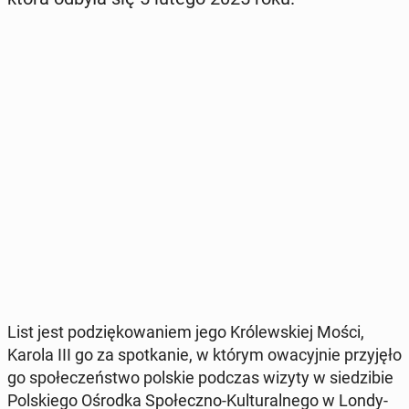
List jest po­dzię­ko­wa­niem jego Kró­lew­skiej Mości,
Karola III go za spo­tka­nie, w którym owa­cyj­nie przy­ję­ło
go spo­łe­czeń­stwo polskie podczas wizyty w sie­dzi­bie
Pol­skie­go Ośrodka Spo­łecz­no-Kul­tu­ral­ne­go w Lon­dy­