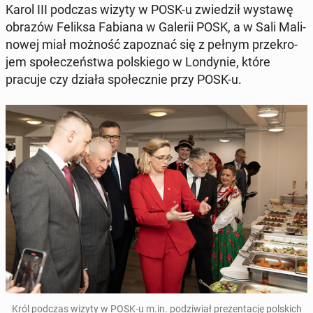
Karol III podczas wizyty w POSK-u zwie­dził wystawę
obrazów Feliksa Fabiana w Galerii POSK, a w Sali Ma­li­
no­wej miał możność za­po­znać się z pełnym prze­kro­
jem spo­łe­czeń­stwa pol­skie­go w Lon­dy­nie, które
pracuje czy działa spo­łecz­nie przy POSK-u.
Król podczas wizyty w POSK-u m.in. po­dzi­wiał pre­zen­ta­cję pol­skich