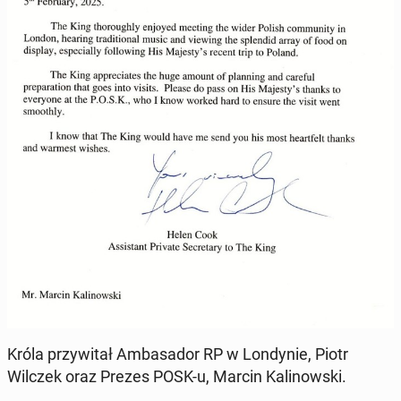
Króla przy­wi­tał Am­ba­sa­dor RP w Lon­dy­nie, Piotr
Wilczek oraz Prezes POSK-u, Marcin Ka­li­now­ski.