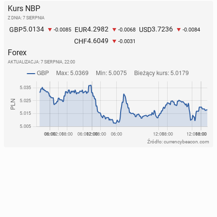
Kurs NBP
Z DNIA: 7 SIERPNIA
5.0134
4.2982
3.7236
GBP
EUR
USD
-0.0085
-0.0068
-0.0084
4.6049
CHF
-0.0031
Forex
AKTUALIZACJA:
7 SIERPNIA, 22:00
Źródło: currencybeacon.com