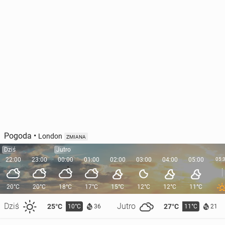
Pogoda
•
London
ZMIANA
Dziś
Jutro
22:00
23:00
00:00
01:00
02:00
03:00
04:00
05:00
05:
20°C
20°C
18°C
17°C
15°C
12°C
12°C
11°C
Dziś
Jutro
25°C
27°C
10°C
11°C
36
21