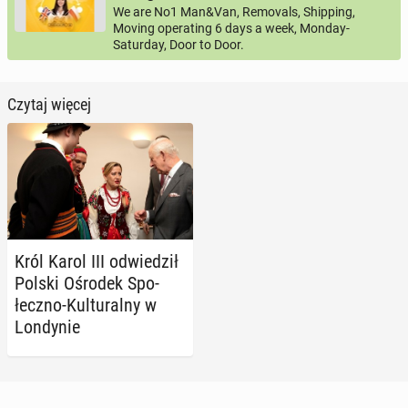
We are No1 Man&Van, Removals, Shipping,
Moving operating 6 days a week, Monday-
Saturday, Door to Door.
Czytaj więcej
Król Karol III od­wie­dził
Polski Ośrodek Spo­
łecz­no-Kul­tu­ral­ny w
Lon­dy­nie