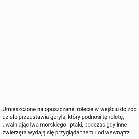
Umiesz­czo­ne na opusz­cza­nej rolecie w wejściu do zoo
dzieło przed­sta­wia goryla, który podnosi tę roletę,
uwal­nia­jąc lwa mor­skie­go i ptaki, podczas gdy inne
zwie­rzę­ta wydają się przy­glą­dać temu od we­wnątrz.