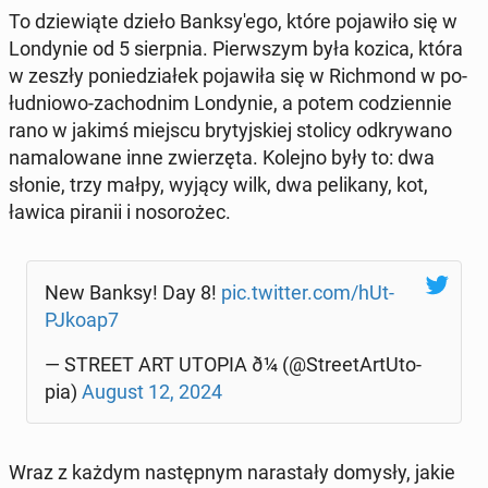
To dzie­wią­te dzieło Bank­sy­'e­go, które po­ja­wi­ło się w
Lon­dy­nie od 5 sierp­nia. Pierw­szym była kozica, która
w zeszły po­nie­dzia­łek po­ja­wi­ła się w Rich­mond w po­
łu­dnio­wo-za­chod­nim Lon­dy­nie, a potem co­dzien­nie
rano w jakimś miejscu bry­tyj­skiej stolicy od­kry­wa­no
na­ma­lo­wa­ne inne zwie­rzę­ta. Kolejno były to: dwa
słonie, trzy małpy, wyjący wilk, dwa pe­li­ka­ny, kot,
ławica piranii i no­so­ro­żec.
New Banksy! Day 8!
pic.twitter.com/hUt­
PJ­ko­ap7
— STREET ART UTOPIA ð¼️ (@Stre­etAr­tU­to­
pia)
August 12, 2024
Wraz z każdym na­stęp­nym na­ra­sta­ły domysły, jakie