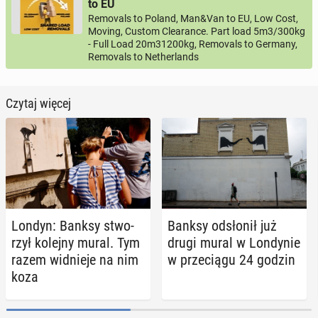
to EU
Removals to Poland, Man&Van to EU, Low Cost,
Moving, Custom Clearance. Part load 5m3/300kg
- Full Load 20m31200kg, Removals to Germany,
Removals to Netherlands
Czytaj więcej
Londyn: Banksy stwo­
Banksy od­sło­nił już
rzył kolejny mural. Tym
drugi mural w Lon­dy­nie
razem wid­nie­je na nim
w prze­cią­gu 24 godzin
koza