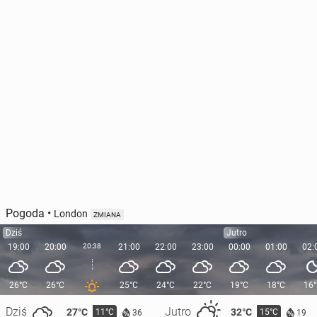
Pogoda
•
London
ZMIANA
Dziś
Jutro
19:00
20:00
20:38
21:00
22:00
23:00
00:00
01:00
02:
26°C
26°C
25°C
24°C
22°C
19°C
18°C
16
Dziś
Jutro
27°C
32°C
11°C
15°C
36
19