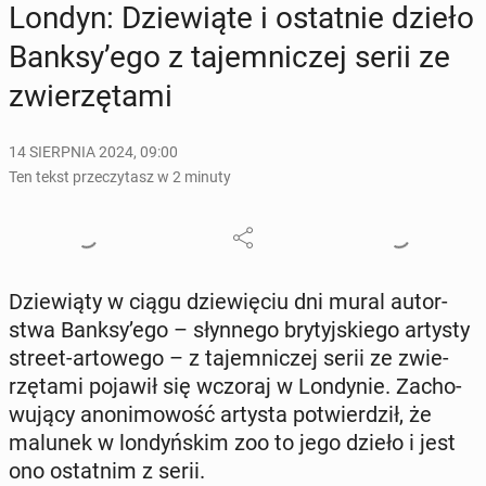
Londyn: Dzie­wią­te i ostat­nie dzieło
Banksy’ego z ta­jem­ni­czej serii ze
zwie­rzę­ta­mi
14 SIERPNIA 2024, 09:00
Ten tekst przeczytasz w 2 minuty
Dzie­wią­ty w ciągu dzie­wię­ciu dni mural au­tor­
stwa Banksy’ego – słyn­ne­go bry­tyj­skie­go artysty
street-ar­to­we­go – z ta­jem­ni­czej serii ze zwie­
rzę­ta­mi pojawił się wczoraj w Lon­dy­nie. Za­cho­
wu­ją­cy ano­ni­mo­wość artysta po­twier­dził, że
malunek w lon­dyń­skim zoo to jego dzieło i jest
ono ostat­nim z serii.