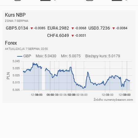
Kurs NBP
Z DNIA: 7 SIERPNIA
5.0134
4.2982
3.7236
GBP
EUR
USD
-0.0085
-0.0068
-0.0084
4.6049
CHF
-0.0031
Forex
AKTUALIZACJA:
7 SIERPNIA, 22:00
Źródło: currencybeacon.com