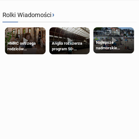
›
Rolki Wiadomości
Najlepsze
HMRC ostrzega
Anglia rozszerza
nadmorskie
rodziców
program 50-
miasteczko blisko
pobierających Child
procentowych
Londynu
Benefit. Mogą być
zniżek kolejowych
zobowiązani do
na 18-latków
zwrotu zasiłku