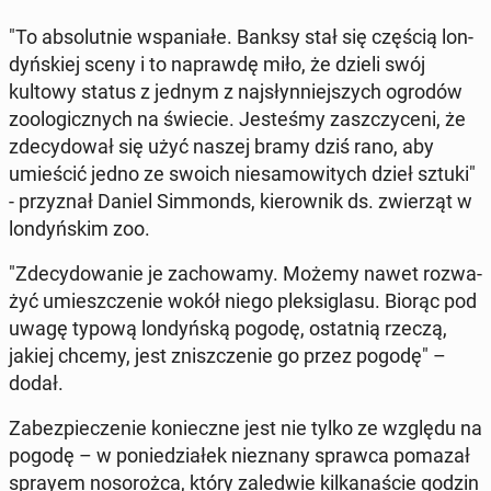
"To ab­so­lut­nie wspa­nia­łe. Banksy stał się częścią lon­
dyń­skiej sceny i to na­praw­dę miło, że dzieli swój
kultowy status z jednym z naj­słyn­niej­szych ogrodów
zoo­lo­gicz­nych na świecie. Je­ste­śmy za­szczy­ce­ni, że
zde­cy­do­wał się użyć naszej bramy dziś rano, aby
umie­ścić jedno ze swoich nie­sa­mo­wi­tych dzieł sztuki"
- przy­znał Daniel Sim­monds, kie­row­nik ds. zwie­rząt w
lon­dyń­skim zoo.
"Zde­cy­do­wa­nie je za­cho­wa­my. Możemy nawet roz­wa­
żyć umiesz­cze­nie wokół niego plek­si­gla­su. Biorąc pod
uwagę typową lon­dyń­ską pogodę, ostat­nią rzeczą,
jakiej chcemy, jest znisz­cze­nie go przez pogodę" –
dodał.
Za­bez­pie­cze­nie ko­niecz­ne jest nie tylko ze względu na
pogodę – w po­nie­dzia­łek nie­zna­ny sprawca pomazał
sprayem no­so­roż­ca, który za­le­d­wie kil­ka­na­ście godzin