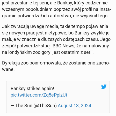
jest prze­sła­nie tej serii, ale Banksy, który co­dzien­nie
wcze­snym po­po­łu­dniem poprzez swój profil na In­sta­
gra­mie po­twier­dzał ich au­tor­stwo, nie wy­ja­śnił tego.
Jak zwra­ca­ją uwagę media, takie tempo po­ja­wia­nia
się nowych prac jest nie­ty­po­we, bo Banksy zwykle je
maluje w znacz­nie dłuż­szych od­stę­pach czasu. Jego
zespół po­twier­dził stacji BBC News, że na­ma­lo­wa­ny
na lon­dyń­skim zoo goryl jest ostat­nim z serii.
Dy­rek­cja zoo po­in­for­mo­wa­ła, że zo­sta­nie ono za­cho­
wa­ne.
Banksy strikes again!
pic.twitter.com/Zq5ePplzUt
— The Sun (@TheSun)
August 13, 2024