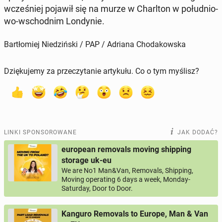
wcze­śniej pojawił się na murze w Charl­ton w po­łu­dnio­
wo-wschod­nim Lon­dy­nie.
Bartłomiej Niedziński / PAP / Adriana Chodakowska
Dziękujemy za przeczytanie artykułu. Co o tym myślisz?
LINKI SPONSOROWANE
JAK DODAĆ?
european removals moving shipping
storage uk-eu
We are No1 Man&Van, Removals, Shipping,
Moving operating 6 days a week, Monday-
Saturday, Door to Door.
Kanguro Removals to Europe, Man & Van