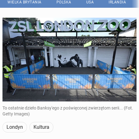
WIELKA BRYTANIA
POLSKA
USA
IRLANDIA
To ostatnie dzieło Banksy'ego z poświęconej zwierzętom serii... (Fot.
Getty Images)
Londyn
Kultura