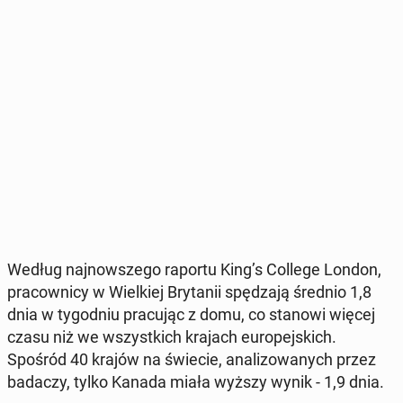
Według naj­now­sze­go raportu King’s College London,
pra­cow­ni­cy w Wiel­kiej Bry­ta­nii spę­dza­ją średnio 1,8
dnia w ty­go­dniu pra­cu­jąc z domu, co stanowi więcej
czasu niż we wszyst­kich krajach eu­ro­pej­skich.
Spośród 40 krajów na świecie, ana­li­zo­wa­nych przez
badaczy, tylko Kanada miała wyższy wynik - 1,9 dnia.