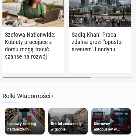
Szefowa Na­tion­wi­de:
Sadiq Khan: Praca
Kobiety pra­cu­ją­ce z
zdalna grozi "opu­sto­
domu mogą tracić
sze­niem" Londynu
szanse na rozwój
›
Rolki Wiadomości
Lipcowy ranking
Bristol znalazł się
Kierowcy
najtańszych
w gronie
autobusów w
supermarketów
najlepszych
Londynie