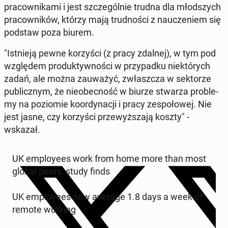
pra­cow­ni­ka­mi i jest szcze­gól­nie trudna dla młod­szych
pra­cow­ni­ków, którzy mają trud­no­ści z na­ucze­niem się
podstaw poza biurem.
"Ist­nie­ją pewne ko­rzy­ści (z pracy zdalnej), w tym pod
wzglę­dem pro­duk­tyw­no­ści w przy­pad­ku nie­któ­rych
zadań, ale można za­uwa­żyć, zwłasz­cza w sek­to­rze
pu­blicz­nym, że nie­obec­ność w biurze stwarza pro­ble­
my na po­zio­mie ko­or­dy­na­cji i pracy ze­spo­ło­wej. Nie
jest jasne, czy ko­rzy­ści prze­wyż­sza­ją koszty" -
wskazał.
UK em­ploy­ees work from home more than most
global peers, study finds
UK em­ploy­ees now average 1.8 days a week of
remote working