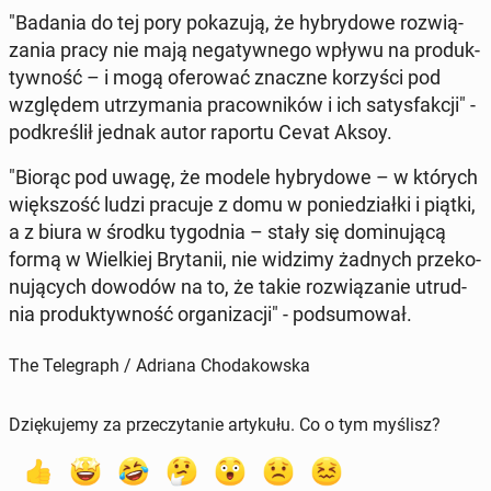
"Badania do tej pory po­ka­zu­ją, że hy­bry­do­we roz­wią­
za­nia pracy nie mają ne­ga­tyw­ne­go wpływu na pro­duk­
tyw­ność – i mogą ofe­ro­wać znaczne ko­rzy­ści pod
wzglę­dem utrzy­ma­nia pra­cow­ni­ków i ich sa­tys­fak­cji" -
pod­kre­ślił jednak autor raportu Cevat Aksoy.
"Biorąc pod uwagę, że modele hy­bry­do­we – w których
więk­szość ludzi pracuje z domu w po­nie­dział­ki i piątki,
a z biura w środku ty­go­dnia – stały się do­mi­nu­ją­cą
formą w Wiel­kiej Bry­ta­nii, nie widzimy żadnych prze­ko­
nu­ją­cych dowodów na to, że takie roz­wią­za­nie utrud­
nia pro­duk­tyw­ność or­ga­ni­za­cji" - pod­su­mo­wał.
The Telegraph / Adriana Chodakowska
Dziękujemy za przeczytanie artykułu. Co o tym myślisz?