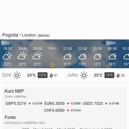
Pogoda
•
London
ZMIANA
Dziś
Jutro
18:00
19:00
20:00
20:41
21:00
22:00
23:00
00:00
01:
23°C
23°C
22°C
21°C
19°C
16°C
16°C
16
Dziś
Jutro
23°C
25°C
12°C
13°C
41
30
Kurs NBP
Z DNIA: 6 SIERPNIA
5.0219
4.3050
3.7320
GBP
EUR
USD
-0.0144
-0.0068
-0.0148
4.6080
CHF
-0.0164
Forex
AKTUALIZACJA:
6 SIERPNIA, 18:00