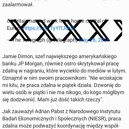
za­alar­mo­wał.
ð» Britain named work from home capital of
Europe
https://t.co/Ty­Yl­TJQrOj
— The Te­le­graph (@Te­le­graph)
May 26, 2025
Jamie Dimon, szef naj­więk­sze­go ame­ry­kań­skie­go
banku JP Morgan, również ostro skry­ty­ko­wał pracę
zdalną w na­gra­niu, które wy­cie­kło do mediów w lutym.
Oznaj­mił w nim swoim pra­cow­ni­kom: "Nie wci­skaj­cie
mi kitu, że praca zdalna w piątek działa. Dzwonię do
wielu osób w piątki i nie ma nikogo, do kogo mógłbym
się do­dzwo­nić. Mam już dość takich rzeczy".
Jak za­uwa­żył Adrian Pabst z Na­ro­do­we­go In­sty­tu­tu
Badań Eko­no­micz­nych i Spo­łecz­nych (NIESR), praca
zdalna może pod­wa­żyć ko­or­dy­na­cję między współ­