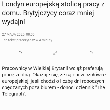
Londyn eu­ro­pej­ską stolicą pracy z
domu. Bry­tyj­czy­cy coraz mniej
wydajni
27 MAJA 2025, 08:00
Ten tekst przeczytasz w 4 minuty
Pra­cow­ni­cy w Wiel­kiej Bry­ta­nii wciąż pre­fe­ru­ją
pracę zdalną. Okazuje się, że są oni w czo­łów­ce
eu­ro­pej­skiej, jeśli chodzi o liczbę dni ro­bo­czych
spę­dza­nych poza biurem - donosi dzien­nik "The
Te­le­graph".