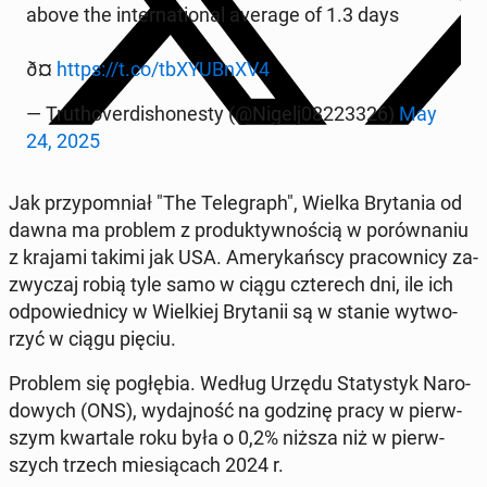
above the in­ter­na­tio­nal average of 1.3 days
ð¤
https://t.co/tbXY­UB­nXV4
— Tru­tho­ver­di­sho­ne­sty (@Nigelj08223326)
May
24, 2025
Jak przy­po­mniał "The Te­le­graph", Wielka Bry­ta­nia od
dawna ma problem z pro­duk­tyw­no­ścią w po­rów­na­niu
z krajami takimi jak USA. Ame­ry­kań­scy pra­cow­ni­cy za­
zwy­czaj robią tyle samo w ciągu czte­rech dni, ile ich
od­po­wied­ni­cy w Wiel­kiej Bry­ta­nii są w stanie wy­two­
rzyć w ciągu pięciu.
Problem się po­głę­bia. Według Urzędu Sta­ty­styk Na­ro­
do­wych (ONS), wy­daj­ność na godzinę pracy w pierw­
szym kwar­ta­le roku była o 0,2% niższa niż w pierw­
szych trzech mie­sią­cach 2024 r.