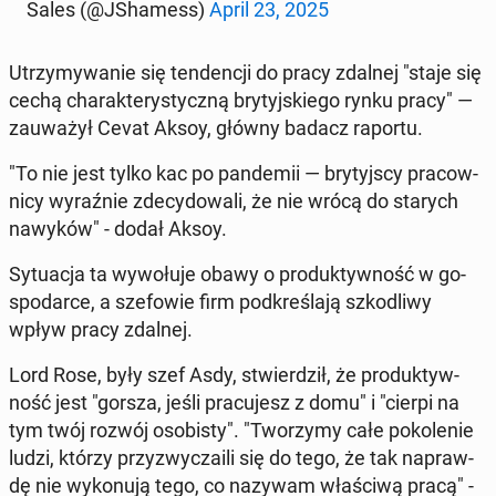
Sales (@JSha­mess)
April 23, 2025
Utrzy­my­wa­nie się ten­den­cji do pracy zdalnej "staje się
cechą cha­rak­te­ry­stycz­ną bry­tyj­skie­go rynku pracy" —
za­uwa­żył Cevat Aksoy, główny badacz raportu.
"To nie jest tylko kac po pan­de­mii — bry­tyj­scy pra­cow­
ni­cy wy­raź­nie zde­cy­do­wa­li, że nie wrócą do starych
nawyków" - dodał Aksoy.
Sy­tu­acja ta wy­wo­łu­je obawy o pro­duk­tyw­ność w go­
spo­dar­ce, a sze­fo­wie firm pod­kre­śla­ją szko­dli­wy
wpływ pracy zdalnej.
Lord Rose, były szef Asdy, stwier­dził, że pro­duk­tyw­
ność jest "gorsza, jeśli pra­cu­jesz z domu" i "cierpi na
tym twój rozwój oso­bi­sty". "Two­rzy­my całe po­ko­le­nie
ludzi, którzy przy­zwy­cza­ili się do tego, że tak na­praw­
dę nie wy­ko­nu­ją tego, co nazywam wła­ści­wą pracą" -