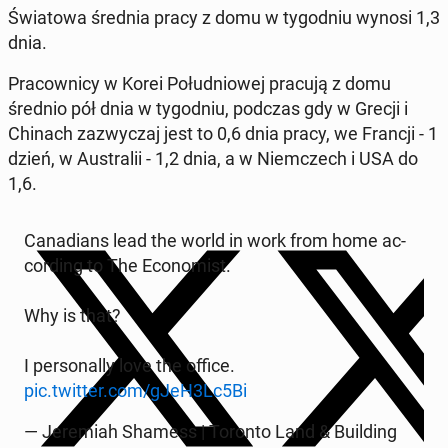
Świa­to­wa średnia pracy z domu w ty­go­dniu wynosi 1,3
dnia.
Pra­cow­ni­cy w Korei Po­łu­dnio­wej pracują z domu
średnio pół dnia w ty­go­dniu, podczas gdy w Grecji i
Chinach za­zwy­czaj jest to 0,6 dnia pracy, we Francji - 1
dzień, w Au­stra­lii - 1,2 dnia, a w Niem­czech i USA do
1,6.
Ca­na­dians lead the world in work from home ac­
cor­ding to The Eco­no­mist.
Why is that?
I per­so­nal­ly love the office.
pic.twitter.com/gJeH3Lc5Bi
— Je­re­miah Shamess | Toronto Land & Bu­il­ding