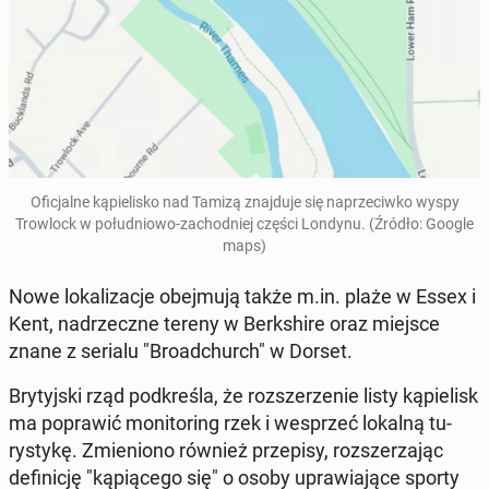
Ofic­jalne kąpielisko nad Tamizą zna­j­du­je się naprze­ci­wko wyspy
Trowlock w połud­niowo-za­chod­niej części Londynu. (Źródło: Google
maps)
Nowe lokaliza­c­je obe­j­mu­ją także m.in. plaże w Essex i
Kent, nadrzeczne tereny w Berk­shire oraz miejsce
znane z serialu "Broad­church" w Dorset.
Bry­tyjs­ki rząd pod­kreśla, że rozsz­erze­nie listy kąpielisk
ma popraw­ić mon­i­tor­ing rzek i we­sprzeć lokalną tu­
rystykę. Zmieniono również przepisy, rozsz­erza­jąc
definicję "kąpiącego się" o osoby up­raw­ia­jące sporty