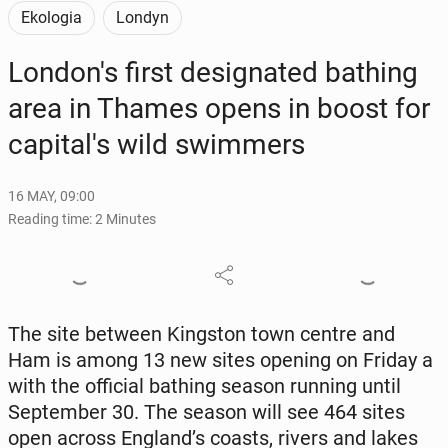
Ekologia
Londyn
Lon­don's first des­ig­nat­ed bathing
area in Thames opens in boost for
cap­i­tal's wild swim­mers
16 MAY, 09:00
Reading time: 2 Minutes
The site between Kingston town centre and
Ham is among 13 new sites opening on Friday a
with the of­fi­cial bathing season running until
Sep­tem­ber 30. The season will see 464 sites
open across England’s coasts, rivers and lakes