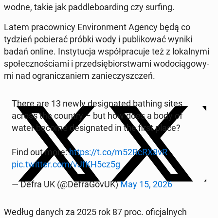
wodne, takie jak pad­dle­board­ing czy surfing.
Latem pra­cown­i­cy En­vi­ron­ment Agency będą co
tydzień po­bier­ać próbki wody i pub­likować wyniki
badań online. In­sty­tuc­ja współpracu­je też z lokalny­mi
społecznoś­ci­a­mi i przed­siębiorstwa­mi wodocią­gowy­
mi nad ograniczaniem zanieczyszczeń.
There are 13 newly des­ig­nat­ed bathing sites
across the country – but how does a body of
water become des­ig­nat­ed in the first place?
Find out more:
https://t.co/m52RcRX8vR
pic.twitter.com/vJfKH5cz5g
— Defra UK (@De­fraGovUK)
May 15, 2026
Według danych za 2025 rok 87 proc. ofic­jal­nych