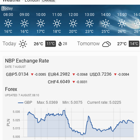
London
CHANGE
Today
08:00
09:00
10:00
11:00
12:00
13:00
14:00
15:00
16:
16°C
16°C
17°C
18°C
20°C
23°C
25°C
26°C
26
Today
Tomorrow
26°C
27°C
11°C
14°C
28
NBP Exchange Rate
DATE: 7 AUGUST
5.0134
4.2982
3.7236
GBP
EUR
USD
-0.0085
-0.0068
-0.0084
4.6049
CHF
-0.0031
Forex
UPDATED:
7 AUGUST, 08:10