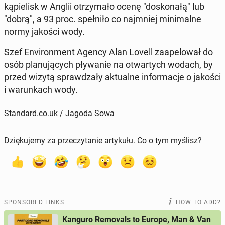
kąpielisk w Anglii otrzy­mało ocenę "doskon­ałą" lub
"dobrą", a 93 proc. spełniło co na­jm­niej min­i­malne
normy jakości wody.
Szef En­vi­ron­ment Agency Alan Lovell za­apelował do
osób planu­ją­cych pły­wanie na ot­wartych wodach, by
przed wizytą sprawdza­ły ak­tu­alne in­for­ma­c­je o jakości
i warunk­ach wody.
Standard.co.uk / Jagoda Sowa
Dziękujemy za przeczytanie artykułu. Co o tym myślisz?
SPONSORED LINKS
HOW TO ADD?
Kanguro Removals to Europe, Man & Van