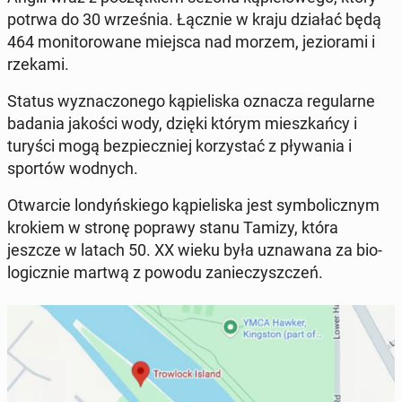
potrwa do 30 wrześ­nia. Łącznie w kraju działać będą
464 mon­i­torowane miejsca nad morzem, jezio­ra­mi i
rzekami.
Status wyz­nac­zonego kąpieliska oznacza reg­u­larne
badania jakości wody, dzięki którym mieszkań­cy i
turyści mogą bez­pieczniej ko­rzys­tać z pły­wa­nia i
sportów wodnych.
Ot­war­cie londyńskiego kąpieliska jest sym­bol­icznym
krokiem w stronę poprawy stanu Tamizy, która
jeszcze w latach 50. XX wieku była uz­nawana za bi­o­
log­icznie martwą z powodu zanieczyszczeń.