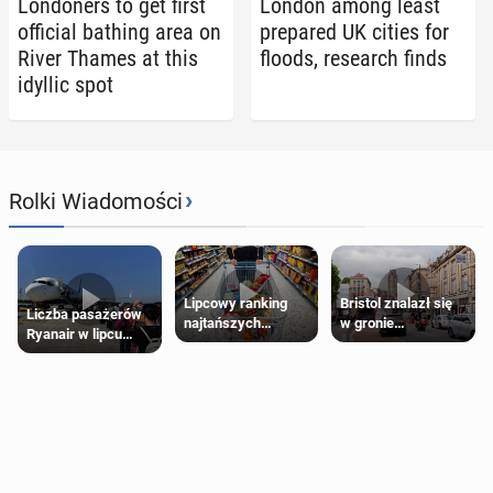
Lon­don­ers to get first
London among least
of­fi­cial bathing area on
pre­pared UK cities for
River Thames at this
floods, re­search finds
idyllic spot
›
Rolki Wiadomości
Lipcowy ranking
Bristol znalazł się
Liczba pasażerów
najtańszych
w gronie
Ryanair w lipcu
supermarketów
najlepszych
pobiła rekord
kierunków podróży
na świecie