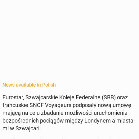
News available in Polish
Eu­rostar, Szwa­j­carskie Koleje Fed­er­alne (SBB) oraz
fran­cuskie SNCF Voyageurs pod­pisały nową umowę
mającą na celu zbadanie możli­woś­ci uru­chomienia
bezpośred­nich pociągów między Lon­dynem a mi­as­ta­
mi w Szwa­j­carii.