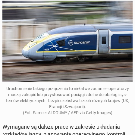
Uru­chomie­nie takiego połączenia to niełatwe zadanie - op­er­a­torzy
muszą zakupić lub przys­tosować pociągi zdolne do obsługi sys­
temów elek­trycznych i bez­pieczeńst­wa trzech różnych krajów (UK,
Francji i Szwa­j­carii).
(Fot. Sameer Al-DOUMY / AFP via Getty Images)
Wyma­gane są dalsze prace w za­kre­sie układa­nia
rozkładów jazdy, planowa­nia op­er­a­cyjnego, kon­troli