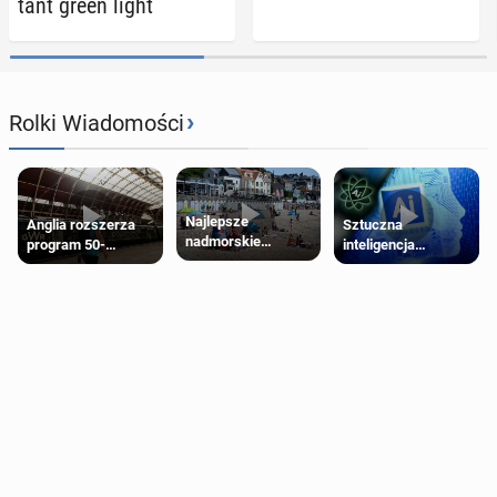
tant green light
›
Rolki Wiadomości
Najlepsze
Anglia rozszerza
Sztuczna
nadmorskie
program 50-
inteligencja
miasteczko blisko
procentowych
próbowała oszukać
Londynu
zniżek kolejowych
człowieka
na 18-latków