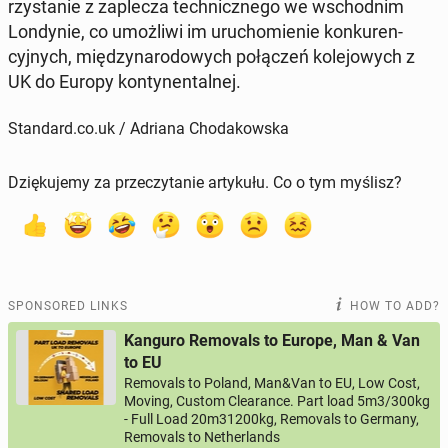
rzys­tanie z zaplecza tech­nicznego we wschod­nim
Lon­dynie, co umożli­wi im uru­chomie­nie konkuren­
cyjnych, między­nar­o­dowych połączeń kole­jowych z
UK do Europy kon­ty­nen­tal­nej.
Standard.co.uk / Adriana Chodakowska
Dziękujemy za przeczytanie artykułu. Co o tym myślisz?
SPONSORED LINKS
HOW TO ADD?
Kanguro Removals to Europe, Man & Van
to EU
Removals to Poland, Man&Van to EU, Low Cost,
Moving, Custom Clearance. Part load 5m3/300kg
- Full Load 20m31200kg, Removals to Germany,
Removals to Netherlands