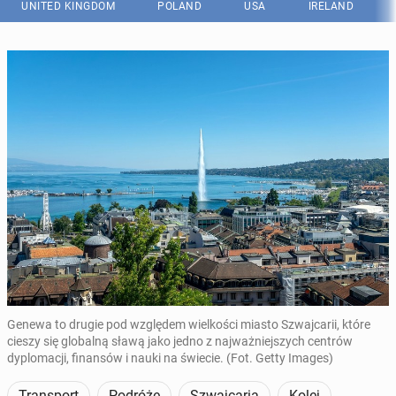
UNITED KINGDOM
POLAND
USA
IRELAND
Genewa to drugie pod względem wielkości miasto Szwajcarii, które
cieszy się globalną sławą jako jedno z najważniejszych centrów
dyplomacji, finansów i nauki na świecie. (Fot. Getty Images)
Transport
Podróże
Szwajcaria
Kolej