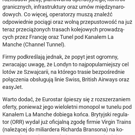
granicznych, in­fra­struk­tu­ry oraz umów między­nar­o­
dowych. Co więcej, op­er­a­torzy muszą znaleźć
odpowied­nie pociągi oraz wolną prze­pus­towość na już
teraz prze­ciążonych trasach kole­jowych prowadzą­
cych przez Francję oraz Tunel pod Kanałem La
Manche (Channel Tunnel).
Firmy pod­kreśla­ją jednak, że popyt jest ogromny,
zwraca­jąc uwagę, że Londyn to na­jpop­u­larniejszy cel
lotów ze Szwa­j­carii, na którego trasie bezpośred­nie
połączenia ob­sługu­ją linie Swiss, British Airways oraz
easyJet.
Warto dodać, że Eu­rostar śpieszy się z rozsz­erzaniem
oferty, ponieważ jego wielo­let­ni monopol w tunelu pod
Kanałem La Manche dobiega końca. Bry­tyjs­ki reg­u­la­
tor (ORR) wydał już ofic­jal­ną zgodę firmie Virgin Trains
(należącej do mil­iardera Richar­da Bran­sona) na ko­