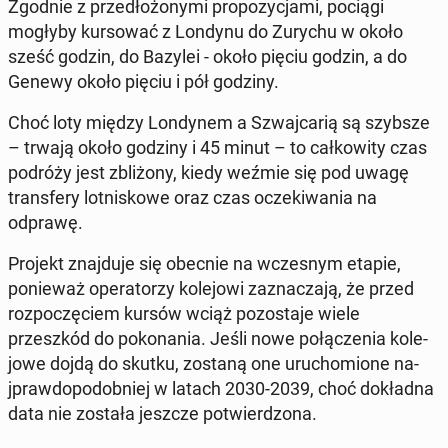
Zgodnie z przedłożony­mi propozy­c­ja­mi, pociągi
mogłyby kur­sować z Londynu do Zurychu w około
sześć godzin, do Bazylei - około pięciu godzin, a do
Genewy około pięciu i pół godziny.
Choć loty między Lon­dynem a Szwa­j­car­ią są szybsze
– trwają około godziny i 45 minut – to całkow­ity czas
podróży jest zbliżony, kiedy weźmie się pod uwagę
trans­fery lot­niskowe oraz czas oczeki­wa­nia na
odprawę.
Projekt zna­j­du­je się obecnie na wczes­nym etapie,
ponieważ op­er­a­torzy kole­jowi za­z­nacza­ją, że przed
rozpoczę­ciem kursów wciąż po­zosta­je wiele
przeszkód do poko­na­nia.
Jeśli nowe połączenia kole­
jowe dojdą do skutku, zostaną one uru­chomione na­
jpraw­dopodob­niej w latach 2030-2039, choć dokład­na
data nie została jeszcze potwierd­zona.