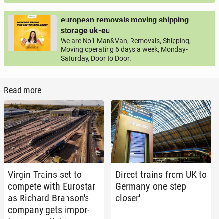
european removals moving shipping
storage uk-eu
We are No1 Man&Van, Removals, Shipping,
Moving operating 6 days a week, Monday-
Saturday, Door to Door.
Read more
Virgin Trains set to
Direct trains from UK to
compete with Eu­rostar
Germany 'one step
as Richard Bran­son's
closer'
company gets im­por­