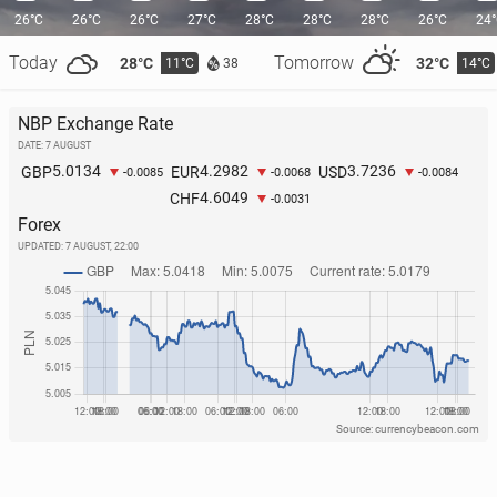
26°C
26°C
26°C
27°C
28°C
28°C
28°C
26°C
24
Today
Tomorrow
28°C
32°C
11°C
14°C
38
NBP Exchange Rate
DATE: 7 AUGUST
5.0134
4.2982
3.7236
GBP
EUR
USD
-0.0085
-0.0068
-0.0084
4.6049
CHF
-0.0031
Forex
UPDATED:
7 AUGUST, 22:00
Source: currencybeacon.com