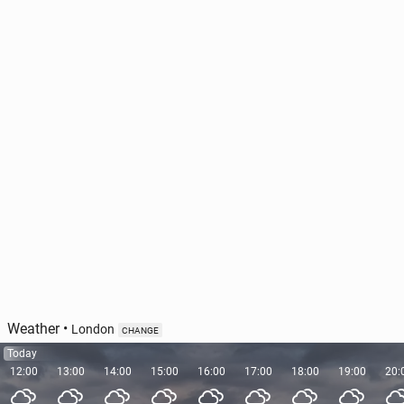
Weather
•
London
CHANGE
Today
12:00
13:00
14:00
15:00
16:00
17:00
18:00
19:00
20: