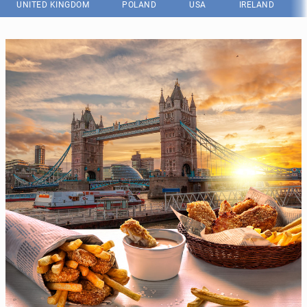
UNITED KINGDOM
POLAND
USA
IRELAND