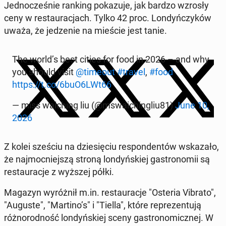
Jed­nocześnie ranking pokazu­je, jak bardzo wzrosły
ceny w restau­rac­jach. Tylko 42 proc. Londyńczyków
uważa, że jedze­nie na mieście jest tanie.
The world’s best cities for food in 2026 – and why
you should visit
@timeout
#travel
,
#food
https://t.co/6buO6LWt66
— miss waich­ing liu (@mswaich­ingliu81)
June 10,
2026
Z kolei sześciu na dziesię­ciu re­spon­den­tów wskaza­ło,
że na­j­moc­niejszą stroną londyńskiej gas­tronomii są
restau­rac­je z wyższej półki.
Magazyn wyróżnił m.in. restau­rac­je "Osteria Vibrato",
"Auguste", "Martino’s" i "Tiella", które reprezen­tu­ją
różnorod­ność londyńskiej sceny gas­tro­nom­icznej. W