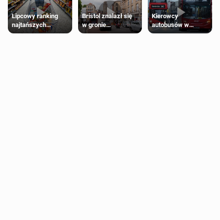
Lipcowy ranking
Bristol znalazł się
Kierowcy
najtańszych
w gronie
autobusów w
supermarketów
najlepszych
Londynie
kierunków podróży
zapowiadają strajki
na świecie