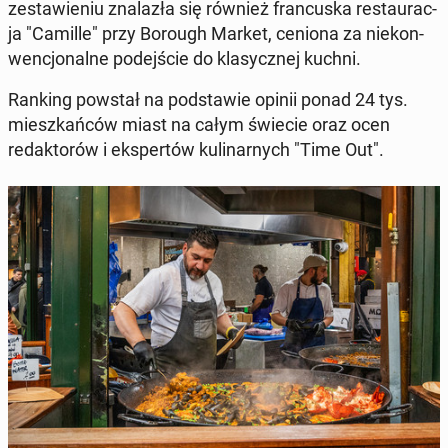
zestaw­ie­niu znalazła się również fran­cus­ka restau­rac­
ja "Camille" przy Borough Market, ceniona za niekon­
wencjon­alne pode­jś­cie do klasy­cznej kuchni.
Ranking powstał na pod­staw­ie opinii ponad 24 tys.
mieszkańców miast na całym świecie oraz ocen
redak­torów i ekspertów kuli­narnych "Time Out".