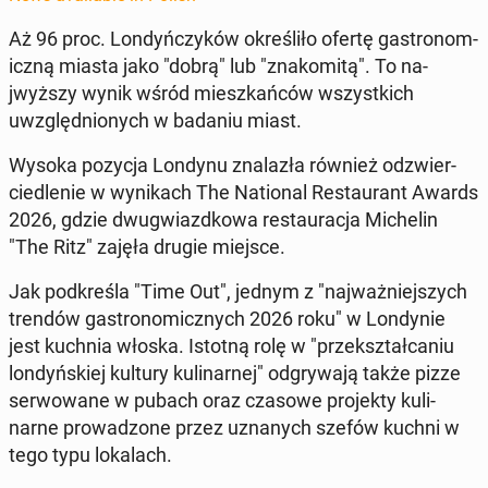
Aż 96 proc. Londyńczyków określiło ofertę gas­tro­nom­
iczną miasta jako "dobrą" lub "znakomitą". To na­
jwyższy wynik wśród mieszkańców wszys­t­kich
uwzględ­nionych w badaniu miast.
Wysoka pozycja Londynu znalazła również odzwier­
ciedle­nie w wynikach The Na­tion­al Restau­rant Awards
2026, gdzie dwug­wiazd­kowa restau­rac­ja Miche­lin
"The Ritz" zajęła drugie miejsce.
Jak pod­kreśla "Time Out", jednym z "na­jważniejszych
trendów gas­tro­nom­icznych 2026 roku" w Lon­dynie
jest kuchnia włoska. Istotną rolę w "przek­sz­tał­ca­niu
londyńskiej kultury kuli­narnej" odgry­wa­ją także pizze
ser­wowane w pubach oraz czasowe pro­jek­ty kuli­
narne prowad­zone przez uz­nanych szefów kuchni w
tego typu lokalach.