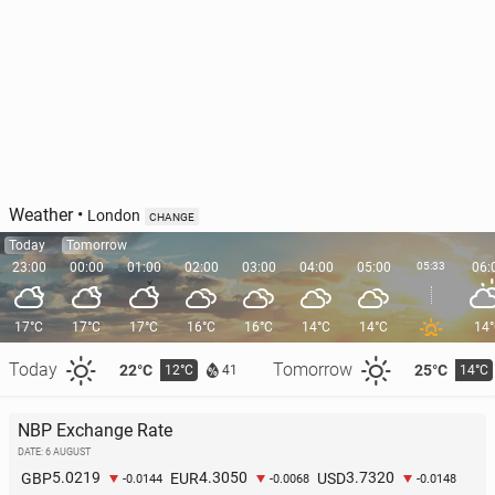
Weather
•
London
CHANGE
Today
Tomorrow
23:00
00:00
01:00
02:00
03:00
04:00
05:00
05:33
06:
17°C
17°C
17°C
16°C
16°C
14°C
14°C
14
Today
Tomorrow
22°C
25°C
12°C
14°C
41
NBP Exchange Rate
DATE: 6 AUGUST
5.0219
4.3050
3.7320
GBP
EUR
USD
-0.0144
-0.0068
-0.0148