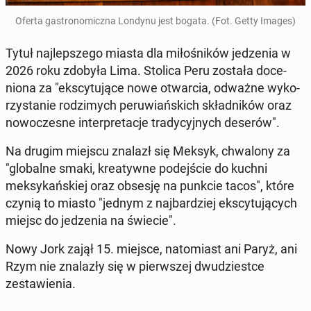
Oferta gas­tro­nom­icz­na Londynu jest bogata. (Fot. Getty Images)
Tytuł na­jlep­szego miasta dla miłośników jedzenia w
2026 roku zdobyła Lima. Stolica Peru została doce­
niona za "ekscy­tu­jące nowe ot­war­cia, odważne wyko­
rzys­tanie rodz­imych pe­ruwiańs­kich skład­ników oraz
nowoczesne in­ter­pre­tac­je trady­cyjnych deserów".
Na drugim miejscu znalazł się Meksyk, chwalony za
"glob­alne smaki, kreaty­wne pode­jś­cie do kuchni
meksykańskiej oraz obsesję na punkcie tacos", które
czynią to miasto "jednym z na­jbardziej ekscy­tu­ją­cych
miejsc do jedzenia na świecie".
Nowy Jork zajął 15. miejsce, nato­mi­ast ani Paryż, ani
Rzym nie znalazły się w pier­wszej dwudzi­estce
zestaw­ienia.