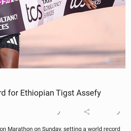
 for Ethiopi­an Tigst Assefy
don Marathon on Sunday, setting a world record