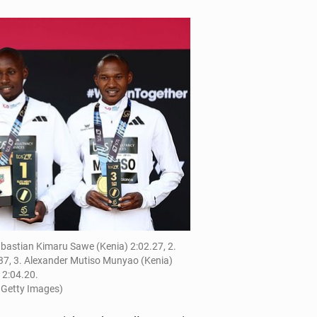
abas­t­ian Kimaru Sawe (Kenia) 2:02.27, 2.
7, 3. Alexan­der Mutiso Munyao (Kenia)
2:04.20.
 Getty Images)