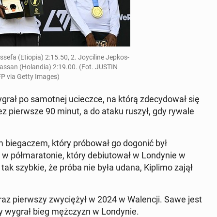
ssefa (Etiopia) 2:15.50, 2. Joy­ci­line Jep­kos­
Hassan (Holan­dia) 2:19.00. (Fot. JUSTIN
P via Getty Images)
rał po samot­nej ucieczce, na którą zde­cy­dował się
z pier­wsze 90 minut, a do ataku ruszył, gdy rywale
bie­gaczem, który próbował go dogonić był
 pół­mara­tonie, który de­bi­u­tował w Lon­dynie w
ak szybkie, że próba nie była udana, Kiplimo zajął
raz pier­wszy zwyciężył w 2024 w Wa­lencji. Sawe jest
ry wygrał bieg mężczyzn w Lon­dynie.