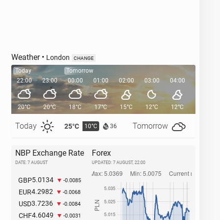
Weather
•
London
CHANGE
Today
Tomorrow
22:00
23:00
00:00
01:00
02:00
03:00
04:00
05:00
20°C
20°C
18°C
17°C
15°C
12°C
12°C
11°C
Today
Tomorrow
25°C
27°C
10°C
1
36
NBP Exchange Rate
Forex
DATE: 7 AUGUST
UPDATED:
7 AUGUST, 22:00
5.0134
GBP
-0.0085
4.2982
EUR
-0.0068
3.7236
USD
-0.0084
4.6049
CHF
-0.0031