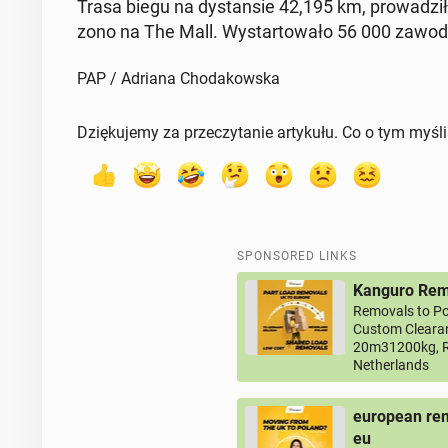
Trasa biegu na dys­tan­sie 42,195 km, prowadz­
zono na The Mall. Wys­tar­towało 56 000 za­wod
PAP / Adriana Chodakowska
Dziękujemy za przeczytanie artykułu. Co o tym myśl
SPONSORED LINKS
Kanguro Remo
Removals to Po
Custom Clearan
20m31200kg, R
Netherlands
european rem
eu