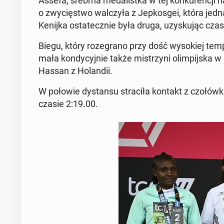
Assefa, srebrna medal­ist­ka w tej konkurencji 
o zwycięst­wo wal­czyła z Jep­kos­gei, która jed
Kenijka os­tate­cznie była druga, uzysku­jąc czas
Biegu, który roze­gra­no przy dość wysok­iej tem
mała kondy­cyjnie także mis­trzyni olimpi­js­ka 
Hassan z Holandii.
W połowie dys­tan­su straciła kontakt z czołówką
czasie 2:19.00.