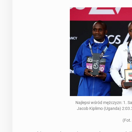
Na­jlep­si wśród mężczyzn: 1. S
Jacob Kiplimo (Uganda) 2:03.3
(Fot.