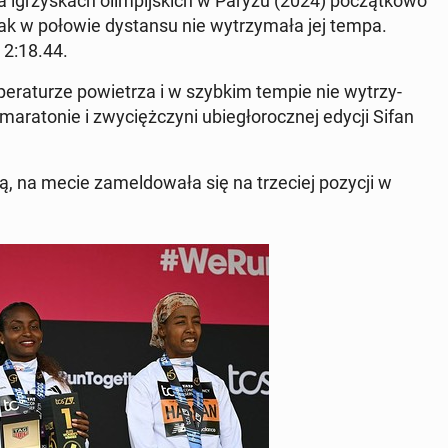
na igrzyskach olimpi­js­kich w Paryżu (2024) początkowo
nak w połowie dys­tan­su nie wytrzy­mała jej tempa.
 2:18.44.
­per­aturze powi­etrza i w szybkim tempie nie wytrzy­
w mara­tonie i zwyciężczyni ubiegłorocznej edycji Sifan
, na mecie za­mel­dowała się na trze­ciej pozycji w