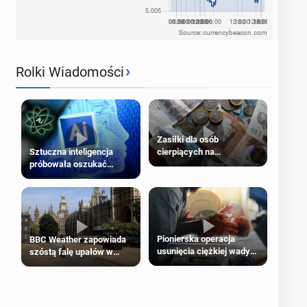
Source: currencybeacon.com
›
Rolki Wiadomości
Zasiłki dla osób
cierpiących na
Sztuczna inteligencja
schorzenia psychiczne
próbowała oszukać
człowieka
Pionierska operacja
BBC Weather zapowiada
usunięcia ciężkiej wady
szóstą falę upałów w
wrodzonej płodu w łonie
Londynie
matki