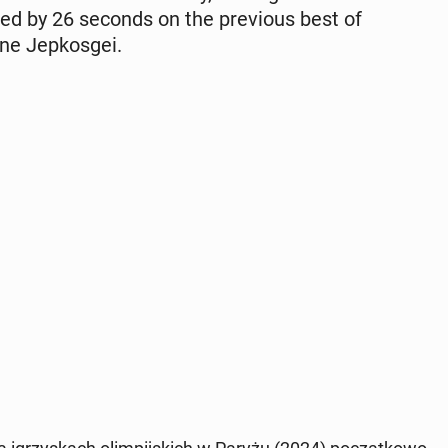
ed by 26 seconds on the pre­vi­ous best of
ne Jep­kos­gei.