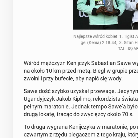
Na­jlep­sze wśród kobiet: 1. Tigist A
gei (Kenia) 2:18.44, 3. Sifan 
TALLIS/AF
Wśród mężczyzn Keni­jczyk Sabas­t­ian Sawe wyg
na około 10 km przed metą. Biegł w grupie prze
zwol­nili przy bufecie, aby napić się wody.
Sawe dość szybko uzyskał przewagę. Jedynym 
Ugandyjczyk Jakob Kiplimo, reko­rdzista świata w
pełnym mara­tonie. Jednak tempo Sawe'a było t
drugą lokatę, tracąc do zwycięz­cy około 70 s.
To druga wygrana Keni­jczy­ka w mara­tonie, po 
czwartym z rzędu bie­gaczem z tego kraju, któ