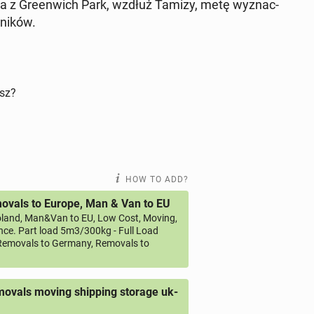
iła z Green­wich Park, wzdłuż Tamizy, metę wyz­nac­
­ników.
isz?
HOW TO ADD?
vals to Europe, Man & Van to EU
land, Man&Van to EU, Low Cost, Moving,
ce. Part load 5m3/300kg - Full Load
emovals to Germany, Removals to
ovals moving shipping storage uk-