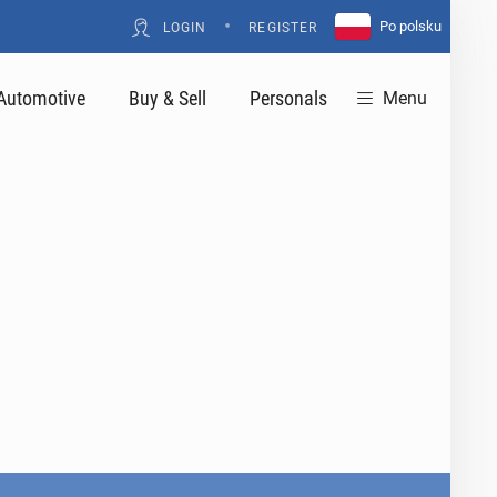
•
Po polsku
LOGIN
REGISTER
Automotive
Buy & Sell
Personals
Menu