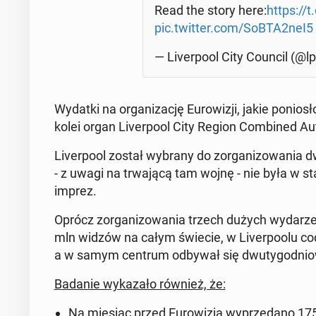
Read the story here:
https://
pic.twitter.com/SoBTA2neI5
— Li­ver­po­ol City Council (@lpo
Wydatki na or­ga­ni­za­cję Eu­ro­wi­zji, jakie po­nio
kolei organ Li­ver­po­ol City Region Com­bi­ned Au­th
Li­ver­po­ol został wybrany do zor­ga­ni­zo­wa­nia 
- z uwagi na trwa­ją­cą tam wojnę - nie była w sta
imprez.
Oprócz zor­ga­ni­zo­wa­nia trzech dużych wy­da­rze
mln widzów na całym świecie, w Li­ver­po­olu co­d
a w samym centrum odbywał się dwu­ty­go­dnio­wy f
Badanie wy­ka­za­ło również, że:
Na miesiąc przed Eu­ro­wi­zją wy­prze­da­no 175