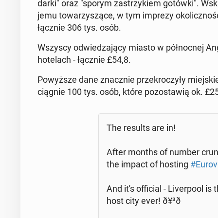
dar­ki" oraz "sporym za­strzy­kiem gotówki". Wska­
jemu to­wa­rzy­szą­ce, w tym imprezy oko­licz­no­ścio­
łącznie 306 tys. osób.
Wszyscy od­wie­dza­ją­cy miasto w pół­noc­nej Anglii
ho­te­lach - łącznie £54,8.
Po­wyż­sze dane znacz­nie prze­kro­czy­ły miej­skie
cią­gnie 100 tys. osób, które po­zo­sta­wią ok. £2
The results are in!
After months of number crun­ch
the impact of hosting
#Eu­ro­v
And it's of­fi­cial - Li­ver­po­ol 
host city ever! ð¥³ð