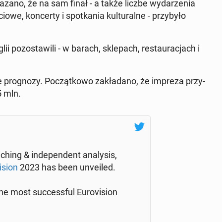
za­no, że na sam finał - a także liczbe wy­da­rze­nia
we, kon­cer­ty i spo­tka­nia kul­tu­ral­ne - przy­by­ło
 po­zo­sta­wi­li - w barach, skle­pach, re­stau­ra­cjach i
 pro­gno­zy. Po­cząt­ko­wo za­kła­da­no, że impreza przy­
5 mln.
ing & in­de­pen­dent ana­ly­sis,
i­sion
2023 has been unve­iled.
is the most suc­cess­ful Eu­ro­vi­sion