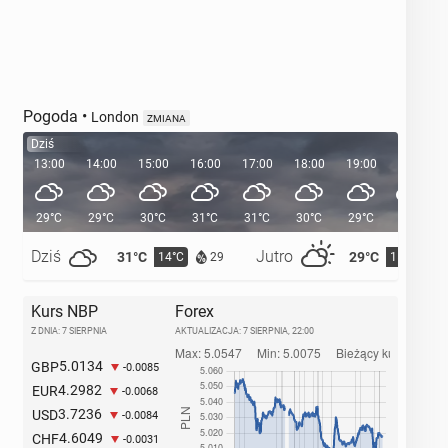
Pogoda
•
London
ZMIANA
Dziś
13:00
14:00
15:00
16:00
17:00
18:00
19:00
20:00
29°C
29°C
30°C
31°C
31°C
30°C
29°C
27°C
Dziś
Jutro
31°C
29°C
14°C
15°C
29
Kurs NBP
Forex
Z DNIA: 7 SIERPNIA
AKTUALIZACJA:
7 SIERPNIA, 22:00
5.0134
GBP
-0.0085
4.2982
EUR
-0.0068
3.7236
USD
-0.0084
4.6049
CHF
-0.0031