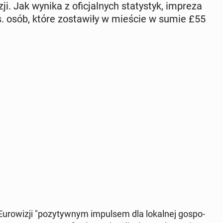
wi­zji. Jak wynika z ofi­cjal­nych sta­ty­styk, impreza
ys. osób, które zo­sta­wi­ły w mieście w sumie £55
­ro­wi­zji "po­zy­tyw­nym im­pul­sem dla lo­kal­nej go­spo­