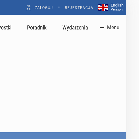
English
•
ZALOGUJ
REJESTRACJA
Version
ostki
Poradnik
Wydarzenia
Menu