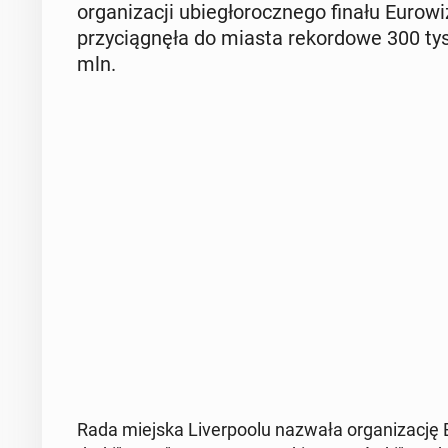
or­ga­ni­za­cji ubie­gło­rocz­ne­go finału Eu­ro­
przy­cią­gnę­ła do miasta re­kor­do­we 300 t
mln.
Rada miejska Li­ver­po­olu nazwała or­ga­ni­za­cję Eu