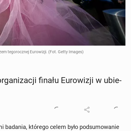
zem tegorocznej Eurowizji. (Fot. Getty Images)
ga­ni­za­cji finału Eu­ro­wi­zji w ubie­
­ka­mi badania, którego celem było pod­su­mo­wa­nie