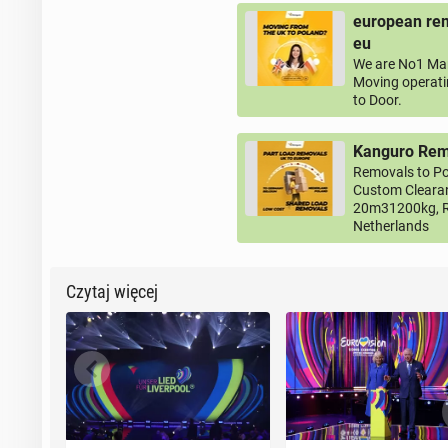
european rem
eu
We are No1 Man
Moving operati
to Door.
Kanguro Remo
Removals to Po
Custom Clearan
20m31200kg, R
Netherlands
Czytaj więcej