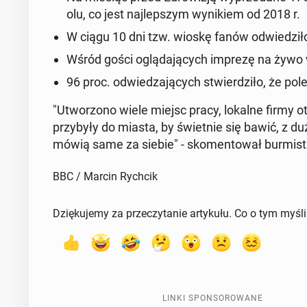
olu, co jest naj­lep­szym wy­ni­kiem od 2018 r.
W ciągu 10 dni tzw. wioskę fanów od­wie­dzi­ł
Wśród gości oglą­da­ją­cych imprezę na żywo w
96 proc. od­wie­dza­ją­cych stwier­dzi­ło, że pol
"Utwo­rzo­no wiele miejsc pracy, lokalne firmy otr
przy­by­ły do miasta, by świet­nie się bawić, z 
mówią same za siebie" - sko­men­to­wał bur­mistrz
BBC / Marcin Rychcik
Dziękujemy za przeczytanie artykułu. Co o tym myśl
LINKI SPONSOROWANE