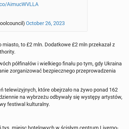
t.co/Aimu­cWVL­LA
­ol­co­un­cil)
October 26, 2023
­sło miasto, to £2 mln. Do­dat­ko­we £2 mln prze­ka­zał z
o­ri­ty.
dwóch pół­fi­na­łów i wiel­kie­go finału po tym, gdy Ukraina
nie zor­ga­ni­zo­wać bez­piecz­ne­go prze­pro­wa­dze­nia
ń te­le­wi­zyj­nych, które obej­rza­ło na żywo ponad 162
zien­nie na wy­brze­żu od­by­wa­ły się występy ar­ty­stów,
e­sti­wal kul­tu­ral­ny.
 tys. miejsc ho­te­lo­wych w ścisłym centrum Li­ver­po­