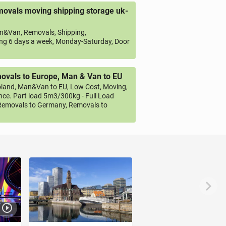
ovals moving shipping storage uk-
&Van, Removals, Shipping,
ng 6 days a week, Monday-Saturday, Door
vals to Europe, Man & Van to EU
land, Man&Van to EU, Low Cost, Moving,
ce. Part load 5m3/300kg - Full Load
emovals to Germany, Removals to