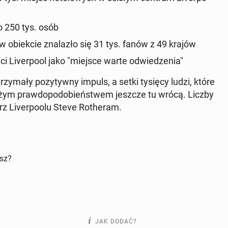
o 250 tys. osób
 obiek­cie zna­la­zło się 31 tys. fanów z 49 krajów
eci Li­ver­po­ol jako "miejsce warte od­wie­dze­nia"
zy­ma­ły po­zy­tyw­ny impuls, a setki tysięcy ludzi, które
dużym praw­do­po­do­bień­stwem jeszcze tu wrócą. Liczby
 Li­ver­po­olu Steve Ro­the­ram.
isz?
JAK DODAĆ?