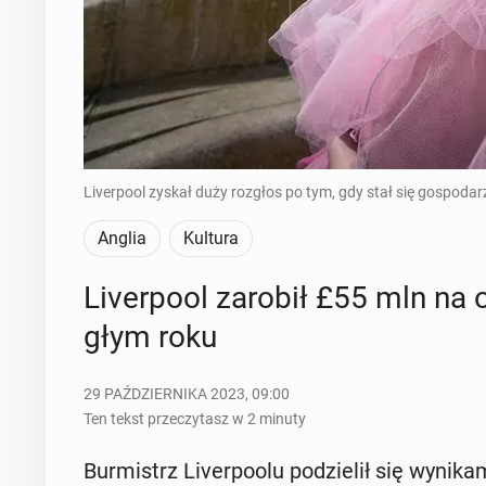
Liverpool zyskał duży rozgłos po tym, gdy stał się gospodar
Anglia
Kultura
Li­ver­po­ol zarobił £55 mln na or­
głym roku
29 PAŹDZIERNIKA 2023, 09:00
Ten tekst przeczytasz w 2 minuty
Bur­mistrz Li­ver­po­olu po­dzie­lił się wy­ni