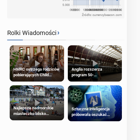
Źródło: currencybeacon.com
›
Rolki Wiadomości
HMRC ostrzega rodziców
Anglia rozszerza
pobierających Child
program 50-
Benefit. Mogą być
procentowych zniżek
zobowiązani do zwrotu
kolejowych na 18-latków
zasiłku
Najlepsze nadmorskie
Sztuczna inteligencja
miasteczko blisko
próbowała oszukać
Londynu
człowieka