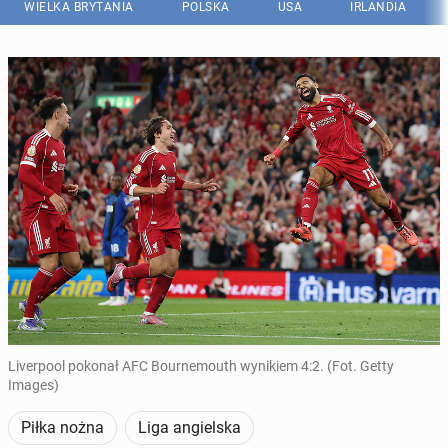
WIELKA BRYTANIA
POLSKA
USA
IRLANDIA
Liverpool pokonał AFC Bournemouth wynikiem 4:2. (Fot. Getty
Images)
Piłka nożna
Liga angielska