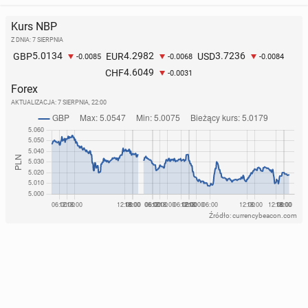
Kurs NBP
Z DNIA: 7 SIERPNIA
5.0134
4.2982
3.7236
GBP
EUR
USD
-0.0085
-0.0068
-0.0084
4.6049
CHF
-0.0031
Forex
AKTUALIZACJA:
7 SIERPNIA, 22:00
Źródło: currencybeacon.com