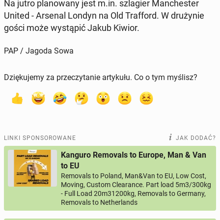
Na jutro pla­no­wa­ny jest m.in. szla­gier Man­che­ster
United - Arsenal Londyn na Old Traf­ford. W dru­ży­nie
gości może wy­stą­pić Jakub Kiwior.
PAP / Jagoda Sowa
Dziękujemy za przeczytanie artykułu. Co o tym myślisz?
LINKI SPONSOROWANE
JAK DODAĆ?
Kanguro Removals to Europe, Man & Van
to EU
Removals to Poland, Man&Van to EU, Low Cost,
Moving, Custom Clearance. Part load 5m3/300kg
- Full Load 20m31200kg, Removals to Germany,
Removals to Netherlands