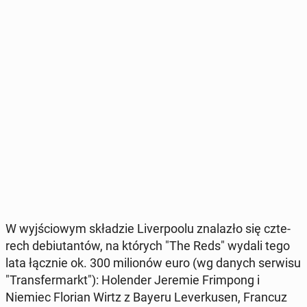
W wyj­ścio­wym skła­dzie Li­ver­po­olu zna­la­zło się czte­
rech de­biu­tan­tów, na których "The Reds" wydali tego
lata łącznie ok. 300 mi­lio­nów euro (wg danych serwisu
"Trans­fer­markt"): Ho­len­der Jeremie Frim­pong i
Niemiec Florian Wirtz z Bayeru Le­ver­ku­sen, Francuz