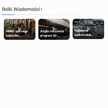
›
Rolki Wiadomości
Najlepsze
HMRC ostrzega
Anglia rozszerza
nadmorskie
rodziców
program 50-
miasteczko blisko
pobierających Child
procentowych
Londynu
Benefit. Mogą być
zniżek kolejowych
zobowiązani do
na 18-latków
zwrotu zasiłku