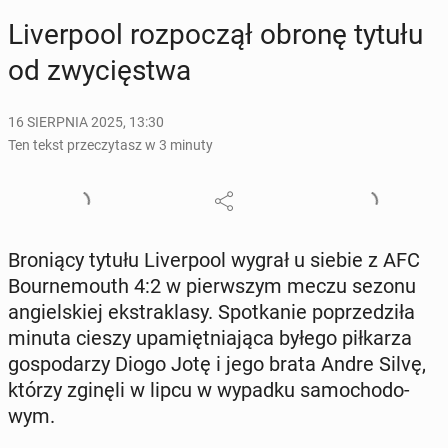
Li­ver­po­ol roz­po­czął obronę tytułu
od zwy­cię­stwa
16 SIERPNIA 2025, 13:30
Ten tekst przeczytasz w 3 minuty
Bro­nią­cy tytułu Li­ver­po­ol wygrał u siebie z AFC
Bo­ur­ne­mo­uth 4:2 w pierw­szym meczu sezonu
an­giel­skiej eks­tra­kla­sy. Spo­tka­nie po­prze­dzi­ła
minuta cieszy upa­mięt­nia­ją­ca byłego pił­ka­rza
go­spo­da­rzy Diogo Jotę i jego brata Andre Silvę,
którzy zginęli w lipcu w wypadku sa­mo­cho­do­
wym.