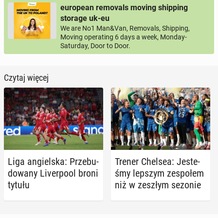
european removals moving shipping
storage uk-eu
We are No1 Man&Van, Removals, Shipping,
Moving operating 6 days a week, Monday-
Saturday, Door to Door.
Czytaj więcej
Liga an­giel­ska: Prze­bu­
Trener Chelsea: Je­ste­
do­wa­ny Li­ver­po­ol broni
śmy lepszym ze­spo­łem
tytułu
niż w zeszłym sezonie