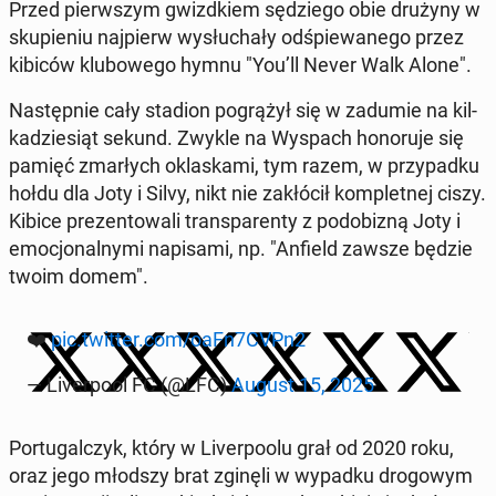
Przed pierw­szym gwizd­kiem sę­dzie­go obie drużyny w
sku­pie­niu naj­pierw wy­słu­cha­ły od­śpie­wa­ne­go przez
kibiców klu­bo­we­go hymnu "You’ll Never Walk Alone".
Na­stęp­nie cały stadion po­grą­żył się w zadumie na kil­
ka­dzie­siąt sekund. Zwykle na Wyspach ho­no­ru­je się
pamięć zmar­łych okla­ska­mi, tym razem, w przy­pad­ku
hołdu dla Joty i Silvy, nikt nie za­kłó­cił kom­plet­nej ciszy.
Kibice pre­zen­to­wa­li trans­pa­ren­ty z po­do­bi­zną Joty i
emo­cjo­nal­ny­mi na­pi­sa­mi, np. "Anfield zawsze będzie
twoim domem".
❤️
pic.twitter.com/oaFn7CVPn2
— Li­ver­po­ol FC (@LFC)
August 15, 2025
Por­tu­gal­czyk, który w Li­ver­po­olu grał od 2020 roku,
oraz jego młodszy brat zginęli w wypadku dro­go­wym