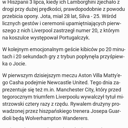
w Hisz­pa­nii 3 lipca, kiedy ich Lam­bor­ghi­ni zje­cha­ło z
drogi przy dużej pręd­ko­ści, praw­do­po­dob­nie z powodu
prze­bi­cia opony. Jota, miał 28 lat, Silva - 25. Wśród
licz­nych gestów i ce­re­mo­nii upa­mięt­nia­ją­cych pierw­
sze­go z nich Li­ver­po­ol za­strzegł numer 20, z którym
na ko­szul­ce wy­stę­po­wał Por­tu­gal­czyk.
W ko­lej­nym emo­cjo­nal­nym geście kibiców po 20 mi­nu­
tach i 20 se­kun­dach gry z trybun po­pły­nę­ła przy­śpiew­
ka o Jocie.
W pierw­szym dzi­siej­szym meczu Aston Villa Mat­ty­'e­
go Casha po­dej­mie New­ca­stle United. Tego dnia za­
pre­zen­tu­je się też m.in. Man­che­ster City, który przed
te­go­rocz­nym trium­fem Li­ver­po­olu wy­wal­czył tytuł mi­
strzow­ski cztery razy z rzędu. Rywalem drużyny pro­
wa­dzo­nej przez hisz­pań­skie­go trenera Josepa Gu­ar­
dio­li będą Wo­lver­hamp­ton Wan­de­rers.