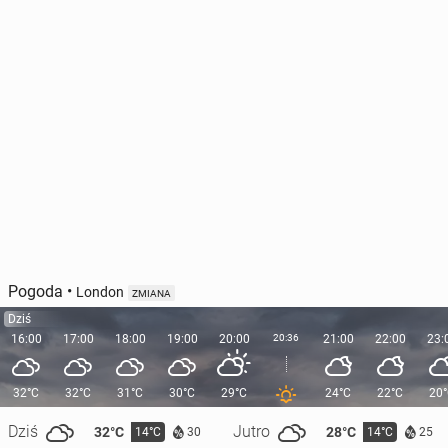
Pogoda
•
London
ZMIANA
Dziś
16:00
17:00
18:00
19:00
20:00
20:36
21:00
22:00
23:
32°C
32°C
31°C
30°C
29°C
24°C
22°C
20
Dziś
Jutro
32°C
28°C
14°C
14°C
30
25