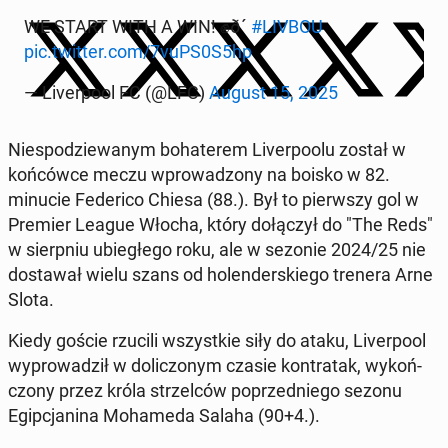
WE START WITH A WIN! ✊ð´
#LIVBOU
pic.twitter.com/7vuPS0S5hp
— Li­ver­po­ol FC (@LFC)
August 15, 2025
Nie­spo­dzie­wa­nym bo­ha­te­rem Li­ver­po­olu został w
koń­ców­ce meczu wpro­wa­dzo­ny na boisko w 82.
minucie Fe­de­ri­co Chiesa (88.). Był to pierw­szy gol w
Premier League Włocha, który do­łą­czył do "The Reds"
w sierp­niu ubie­głe­go roku, ale w sezonie 2024/25 nie
do­sta­wał wielu szans od ho­len­der­skie­go trenera Arne
Slota.
Kiedy goście rzucili wszyst­kie siły do ataku, Li­ver­po­ol
wy­pro­wa­dził w do­li­czo­nym czasie kontr­atak, wy­koń­
czo­ny przez króla strzel­ców po­przed­nie­go sezonu
Egip­cja­ni­na Mo­ha­me­da Salaha (90+4.).