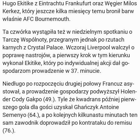
Hugo Ekitike z Ein­trach­tu Fran­ku­furt oraz Węgier Milos
Kerkez, który jeszcze kilka mie­się­cy temu bronił barw
właśnie AFC Bo­ur­ne­mo­uth.
Ta czwórka wy­stą­pi­ła też w nie­dziel­nym spo­tka­niu o
Tarczę Wspól­no­ty, prze­gra­nym jednak po rzutach
karnych z Crystal Palace. Wczoraj Li­ver­po­ol walczył o
poprawę na­stro­jów, a pierw­szy krok w tym kie­run­ku
wykonał Ekitike, który po in­dy­wi­du­al­nej akcji dał go­
spo­da­rzom pro­wa­dze­nie w 37. minucie.
Nie­dłu­go po roz­po­czę­ciu drugiej połowy Francuz asy­
sto­wał, a pro­wa­dze­nie go­spo­da­rzy pod­wyż­szył Ho­len­
der Cody Gakpo (49.). Tyle że kwa­drans później pierw­
sze­go gola dla gości uzyskał Ghań­czyk Antoine
Semenyo (64.), a po ko­lej­nych kil­ku­na­stu mi­nu­tach ten
sam za­wod­nik do­pro­wa­dził po kontr­ata­ku do remisu
(76.).