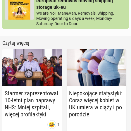
european removals moving shipping
storage uk-eu
We are No1 Man&Van, Removals, Shipping,
Moving operating 6 days a week, Monday-
Saturday, Door to Door.
Czytaj więcej
Starmer za­pre­zen­to­wał
Nie­po­ko­ją­ce sta­ty­sty­ki:
10-letni plan naprawy
Coraz więcej kobiet w
NHS: Mniej szpi­ta­li,
UK umiera w ciąży i po
więcej pro­fi­lak­ty­ki
po­ro­dzie
1