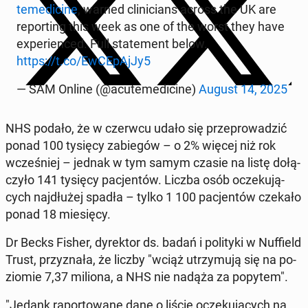
te­me­di­ci­ne
, warned cli­ni­cians across the UK are
re­por­ting this week as one of the worst they have
expe­rien­ced. Full sta­te­ment below.
https://t.co/Ew­CE­pAj­Jy5
— SAM Online (@acu­te­me­di­ci­ne)
August 14, 2025
NHS podało, że w czerwcu udało się prze­pro­wa­dzić
ponad 100 tysięcy za­bie­gów – o 2% więcej niż rok
wcze­śniej – jednak w tym samym czasie na listę do­łą­
czy­ło 141 tysięcy pa­cjen­tów. Liczba osób ocze­ku­ją­
cych naj­dłu­żej spadła – tylko 1 100 pa­cjen­tów czekało
ponad 18 mie­się­cy.
Dr Becks Fisher, dy­rek­tor ds. badań i po­li­ty­ki w Nuf­field
Trust, przy­zna­ła, że liczby "wciąż utrzy­mu­ją się na po­
zio­mie 7,37 miliona, a NHS nie nadąża za popytem".
"Jedank ra­por­to­wa­ne dane o liście ocze­ku­ją­cych na