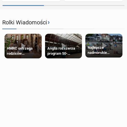
›
Rolki Wiadomości
Najlepsze
HMRC ostrzega
Anglia rozszerza
nadmorskie
rodziców
program 50-
miasteczko blisko
pobierających Child
procentowych
Londynu
Benefit. Mogą być
zniżek kolejowych
zobowiązani do
na 18-latków
zwrotu zasiłku