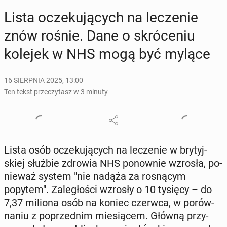
Lista ocze­ku­ją­cych na le­cze­nie
znów rośnie. Dane o skró­ce­niu
kolejek w NHS mogą być mylące
16 SIERPNIA 2025, 13:00
Ten tekst przeczytasz w 3 minuty
Lista osób ocze­ku­ją­cych na le­cze­nie w bry­tyj­
skiej służbie zdrowia NHS po­now­nie wzrosła, po­
nie­waż system "nie nadąża za ro­sną­cym
popytem". Za­le­gło­ści wzrosły o 10 tysięcy – do
7,37 miliona osób na koniec czerwca, w po­rów­
na­niu z po­przed­nim mie­sią­cem. Główną przy­