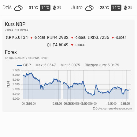
Dziś
Jutro
31°C
28°C
14°C
14°C
29
25
Kurs NBP
Z DNIA: 7 SIERPNIA
5.0134
4.2982
3.7236
GBP
EUR
USD
-0.0085
-0.0068
-0.0084
4.6049
CHF
-0.0031
Forex
AKTUALIZACJA:
7 SIERPNIA, 22:00
Źródło: currencybeacon.com