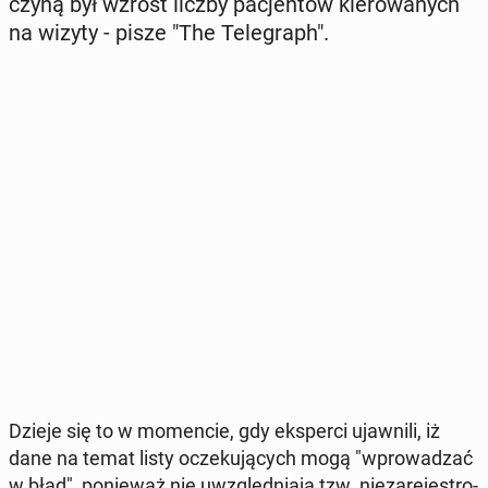
czy­ną był wzrost liczby pa­cjen­tów kie­ro­wa­nych
na wizyty - pisze "The Te­le­graph".
Dzieje się to w mo­men­cie, gdy eks­per­ci ujaw­ni­li, iż
dane na temat listy ocze­ku­ją­cych mogą "wpro­wa­dzać
w błąd", po­nie­waż nie uwzględ­nia­ją tzw. nie­za­re­je­stro­