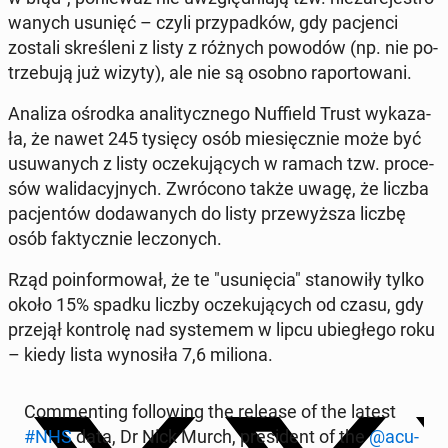
wa­nych usunięć – czyli przy­pad­ków, gdy pa­cjen­ci
zostali skre­śle­ni z listy z różnych powodów (np. nie po­
trze­bu­ją już wizyty), ale nie są osobno ra­por­to­wa­ni.
Analiza ośrodka ana­li­tycz­ne­go Nuf­field Trust wy­ka­za­
ła, że nawet 245 tysięcy osób mie­sięcz­nie może być
usu­wa­nych z listy ocze­ku­ją­cych w ramach tzw. pro­ce­
sów wa­li­da­cyj­nych. Zwró­co­no także uwagę, że liczba
pa­cjen­tów do­da­wa­nych do listy prze­wyż­sza liczbę
osób fak­tycz­nie le­czo­nych.
Rząd po­in­for­mo­wał, że te "usu­nię­cia" sta­no­wi­ły tylko
około 15% spadku liczby ocze­ku­ją­cych od czasu, gdy
przejął kon­tro­lę nad sys­te­mem w lipcu ubie­głe­go roku
– kiedy lista wy­no­si­ła 7,6 miliona.
Com­men­ting fol­lo­wing the release of the latest
#NHS
data, Dr Nick Murch, pre­si­dent of the
@acu­