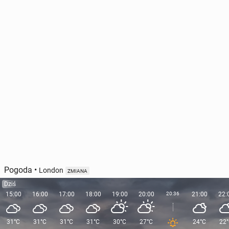
Pogoda
•
London
ZMIANA
Dziś
15:00
16:00
17:00
18:00
19:00
20:00
20:36
21:00
22:
31°C
31°C
31°C
31°C
30°C
27°C
24°C
22