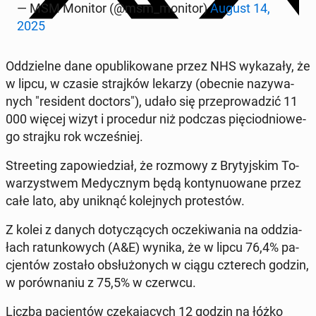
— MSM Monitor (@msm_monitor)
August 14,
2025
Od­dziel­ne dane opu­bli­ko­wa­ne przez NHS wy­ka­za­ły, że
w lipcu, w czasie straj­ków lekarzy (obecnie na­zy­wa­
nych "re­si­dent doctors"), udało się prze­pro­wa­dzić 11
000 więcej wizyt i pro­ce­dur niż podczas pię­cio­dnio­we­
go strajku rok wcze­śniej.
Stre­eting za­po­wie­dział, że rozmowy z Bry­tyj­skim To­
wa­rzy­stwem Me­dycz­nym będą kon­ty­nu­owa­ne przez
całe lato, aby uniknąć ko­lej­nych pro­te­stów.
Z kolei z danych do­ty­czą­cych ocze­ki­wa­nia na od­dzia­
łach ra­tun­ko­wych (A&E) wynika, że w lipcu 76,4% pa­
cjen­tów zostało ob­słu­żo­nych w ciągu czte­rech godzin,
w po­rów­na­niu z 75,5% w czerwcu.
Liczba pa­cjen­tów cze­ka­ją­cych 12 godzin na łóżko