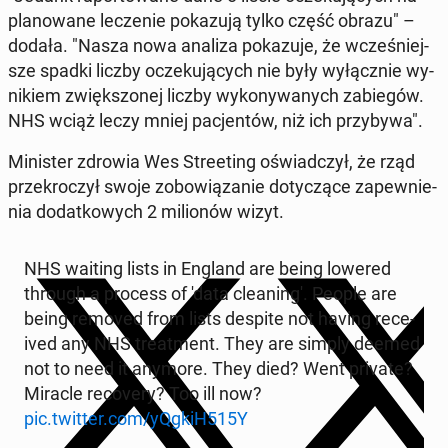
pla­no­wa­ne le­cze­nie po­ka­zu­ją tylko część obrazu" –
dodała. "Nasza nowa analiza po­ka­zu­je, że wcze­śniej­
sze spadki liczby ocze­ku­ją­cych nie były wy­łącz­nie wy­
ni­kiem zwięk­szo­nej liczby wy­ko­ny­wa­nych za­bie­gów.
NHS wciąż leczy mniej pa­cjen­tów, niż ich przy­by­wa".
Mi­ni­ster zdrowia Wes Stre­eting oświad­czył, że rząd
prze­kro­czył swoje zo­bo­wią­za­nie do­ty­czą­ce za­pew­nie­
nia do­dat­ko­wych 2 mi­lio­nów wizyt.
NHS waiting lists in England are being lowered
through a process of 'data cle­anin­g'. People are
being removed from lists despite not having re­ce­
ived any NHS tre­at­ment. They are simply deemed
not to need it anymore. They died? Went private?
Miracle re­co­ve­ry? Too ill now?
pic.twitter.com/yQgkiH515Y