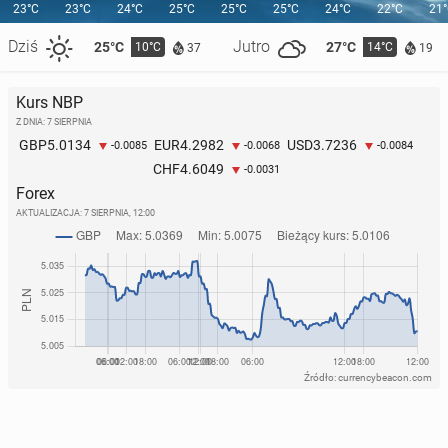
23°C
23°C
24°C
25°C
25°C
25°C
24°C
22°C
21
Dziś
Jutro
25°C
27°C
10°C
14°C
37
19
Kurs NBP
Z DNIA: 7 SIERPNIA
5.0134
4.2982
3.7236
GBP
EUR
USD
-0.0085
-0.0068
-0.0084
4.6049
CHF
-0.0031
Forex
AKTUALIZACJA:
7 SIERPNIA, 12:00
Źródło: currencybeacon.com