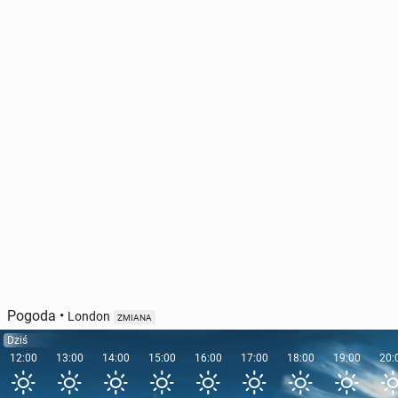
Pogoda
•
London
ZMIANA
Dziś
12:00
13:00
14:00
15:00
16:00
17:00
18:00
19:00
20: