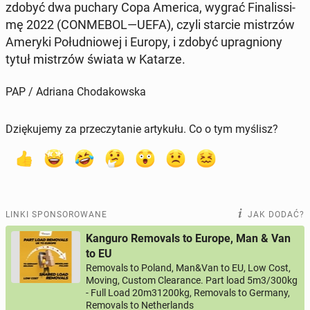
zdobyć dwa puchary Copa America, wygrać Fi­na­lis­si­
mę 2022 (CON­ME­BOL—UEFA), czyli starcie mi­strzów
Ameryki Po­łu­dnio­wej i Europy, i zdobyć upra­gnio­ny
tytuł mi­strzów świata w Katarze.
PAP / Adriana Chodakowska
Dziękujemy za przeczytanie artykułu. Co o tym myślisz?
LINKI SPONSOROWANE
JAK DODAĆ?
Kanguro Removals to Europe, Man & Van
to EU
Removals to Poland, Man&Van to EU, Low Cost,
Moving, Custom Clearance. Part load 5m3/300kg
- Full Load 20m31200kg, Removals to Germany,
Removals to Netherlands