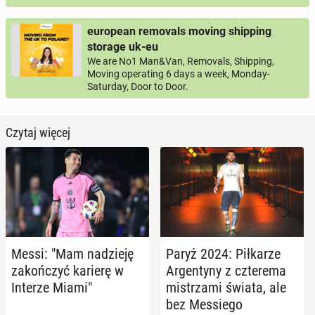
european removals moving shipping
storage uk-eu
We are No1 Man&Van, Removals, Shipping,
Moving operating 6 days a week, Monday-
Saturday, Door to Door.
Czytaj więcej
Messi: "Mam na­dzie­ję
Paryż 2024: Pił­ka­rze
za­koń­czyć karierę w
Ar­gen­ty­ny z czte­re­ma
Interze Miami"
mi­strza­mi świata, ale
bez Mes­sie­go