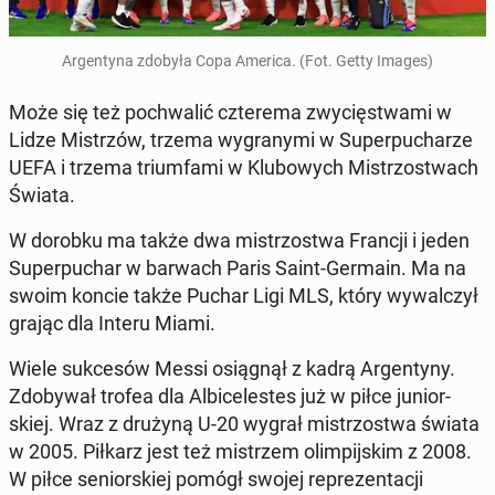
Ar­gen­ty­na zdobyła Copa America. (Fot. Getty Images)
Może się też po­chwa­lić czte­re­ma zwy­cię­stwa­mi w
Lidze Mi­strzów, trzema wy­gra­ny­mi w Su­per­pu­cha­rze
UEFA i trzema trium­fa­mi w Klu­bo­wych Mi­strzo­stwach
Świata.
W dorobku ma także dwa mi­strzo­stwa Francji i jeden
Su­per­pu­char w barwach Paris Saint-Germain. Ma na
swoim koncie także Puchar Ligi MLS, który wy­wal­czył
grając dla Interu Miami.
Wiele suk­ce­sów Messi osią­gnął z kadrą Ar­gen­ty­ny.
Zdo­by­wał trofea dla Al­bi­ce­le­stes już w piłce ju­nior­
skiej. Wraz z drużyną U-20 wygrał mi­strzo­stwa świata
w 2005. Piłkarz jest też mi­strzem olim­pij­skim z 2008.
W piłce se­nior­skiej pomógł swojej re­pre­zen­ta­cji