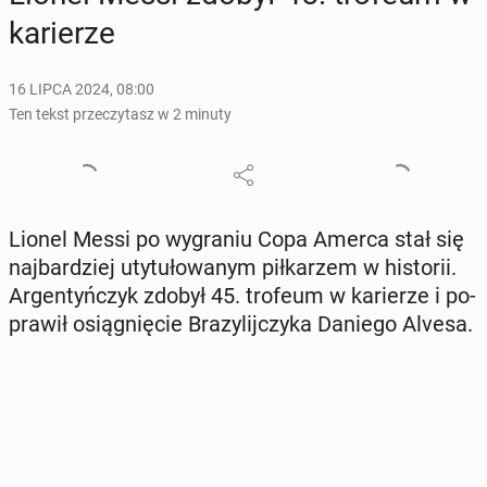
ka­rie­rze
16 LIPCA 2024, 08:00
Ten tekst przeczytasz w 2 minuty
Lionel Messi po wy­gra­niu Copa Amerca stał się
naj­bar­dziej uty­tu­ło­wa­nym pił­ka­rzem w hi­sto­rii.
Ar­gen­tyń­czyk zdobył 45. trofeum w ka­rie­rze i po­
pra­wił osią­gnię­cie Bra­zy­lij­czy­ka Daniego Alvesa.