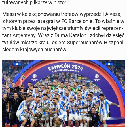
tu­ło­wa­nych pił­ka­rzy w hi­sto­rii.
Messi w ko­lek­cjo­no­wa­niu trofeów wy­prze­dził Alvesa,
z którym przez lata grał w FC Bar­ce­lo­nie. To właśnie w
tym klubie swoje naj­więk­sze triumfy święcił re­pre­zen­
tant Ar­gen­ty­ny. Wraz z Dumą Ka­ta­lo­nii zdobył dzie­sięć
tytułów mistrza kraju, osiem Su­per­pu­cha­rów Hisz­pa­nii
siedem kra­jo­wych pu­cha­rów.