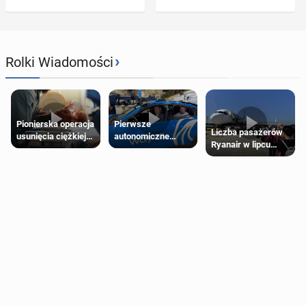
›
Rolki Wiadomości
Pierwsze
Pionierska operacja
Liczba pasażerów
autonomiczne
usunięcia ciężkiej
Ryanair w lipcu
Ubery pojawią się
wady wrodzonej
pobiła rekord
w Londynie jeszcze
płodu w łonie matki
tego lata