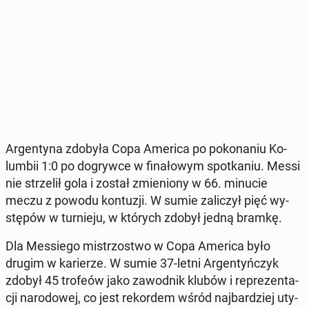
Ar­gen­ty­na zdobyła Copa America po po­ko­na­niu Ko­
lum­bii 1:0 po do­gryw­ce w fi­na­ło­wym spo­tka­niu. Messi
nie strze­lił gola i został zmie­nio­ny w 66. minucie
meczu z powodu kon­tu­zji. W sumie za­li­czył pięć wy­
stę­pów w tur­nie­ju, w których zdobył jedną bramkę.
Dla Mes­sie­go mi­strzo­stwo w Copa America było
drugim w ka­rie­rze. W sumie 37-letni Ar­gen­tyń­czyk
zdobył 45 trofeów jako za­wod­nik klubów i re­pre­zen­ta­
cji na­ro­do­wej, co jest re­kor­dem wśród naj­bar­dziej uty­