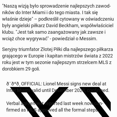
"Naszą wizją było sprowadze­nie na­jlep­szych za­wod­
ników do Inter Miami i do tego miasta. I tak się
właśnie dzieje" – pod­kreślił cy­towany w oświad­cze­niu
były ang­iel­s­ki piłkarz David Beckham, współwłaś­ci­ciel
klubu. "Jest tak samo zaan­gażowany jak zawsze i
wciąż chce wygry­wać" - powiedzi­ał o Messim.
Seryjny tri­umfa­tor Złotej Piłki dla na­jlep­szego piłkarza
gra­jącego w Europie i kapitan mis­trzów świata z 2022
roku jest w tym sezonie na­jlep­szym strzel­cem MLS z
dorobkiem 29 goli.
ð¨ðºð¸ OF­FI­CIAL: Lionel Messi signs new deal at
Inter Miami valid until De­cem­ber 2028, con­firmed.
Verbal agree­ment re­port­ed last week now con­
firmed as MLS ap­proved all the formal steps.