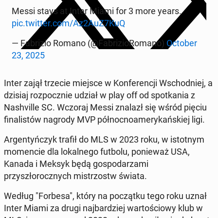
Messi stays at Inter Miami for 3 more years.
pic.twitter.com/Az2AuZ7KuQ
— Fab­rizio Romano (@Fab­rizioRo­mano)
October
23, 2025
Inter zajął trzecie miejsce w Kon­fer­encji Wschod­niej, a
dzisiaj rozpocznie udział w play off od spotka­nia z
Nashville SC. Wczoraj Messi znalazł się wśród pięciu
fi­nal­istów nagrody MVP północ­noamerykańskiej ligi.
Ar­gen­tyńczyk trafił do MLS w 2023 roku, w is­tot­nym
mo­men­cie dla lokalnego futbolu, ponieważ USA,
Kanada i Meksyk będą gospo­darza­mi
przyszłorocznych mis­tr­zostw świata.
Według "Forbesa", który na początku tego roku uznał
Inter Miami za drugi na­jbardziej wartoś­ciowy klub w