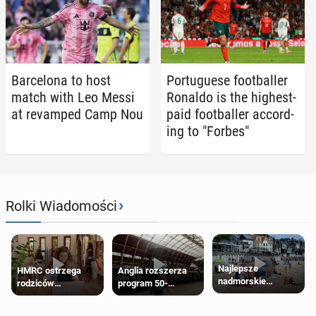
Barcelona to host
Por­tuguese foot­baller
match with Leo Messi
Ronaldo is the highest-
at re­vamped Camp Nou
paid foot­baller ac­cord­
ing to "Forbes"
›
Rolki Wiadomości
Najlepsze
HMRC ostrzega
Anglia rozszerza
nadmorskie
rodziców
program 50-
miasteczko blisko
pobierających Child
procentowych
Londynu
Benefit. Mogą być
zniżek kolejowych