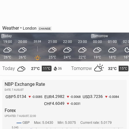
Weather
•
London
CHANGE
Today
Tomorrow
19:00
20:00
20:38
21:00
22:00
23:00
00:00
01:00
02:
26°C
26°C
25°C
24°C
22°C
19°C
18°C
16
Today
Tomorrow
27°C
32°C
11°C
15°C
36
NBP Exchange Rate
DATE: 7 AUGUST
5.0134
4.2982
3.7236
GBP
EUR
USD
-0.0085
-0.0068
-0.0084
4.6049
CHF
-0.0031
Forex
UPDATED:
7 AUGUST, 22:00