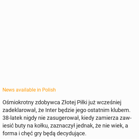
News available in Polish
Ośmiokrot­ny zdoby­w­ca Złotej Piłki już wcześniej
zadeklarował, że Inter będzie jego os­tat­nim klubem.
38-latek nigdy nie za­sug­erował, kiedy za­mierza za­w­
iesić buty na kołku, za­z­naczył jednak, że nie wiek, a
forma i chęć gry będą de­cy­du­jące.