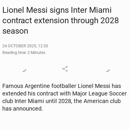
Lionel Messi signs Inter Miami
con­tract ex­ten­sion through 2028
season
24 OCTOBER 2025, 12:30
Reading time: 2 Minutes
Famous Ar­gen­tine foot­baller Lionel Messi has
ex­tend­ed his con­tract with Major League Soccer
club Inter Miami until 2028, the Amer­i­can club
has an­nounced.