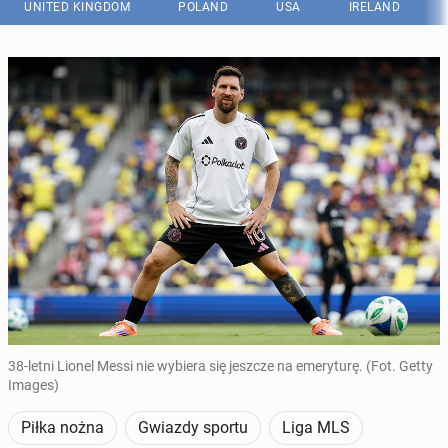
UNITED KINGDOM
POLAND
USA
IRELAND
38-letni Lionel Messi nie wybiera się jeszcze na emeryturę. (Fot. Getty
Images)
Piłka nożna
Gwiazdy sportu
Liga MLS